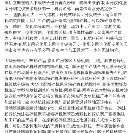
碎后立即被转入下级转子进行再次粉碎，粉碎出来的.制水分仪|化肥
水分测定仪技术规格书一﹑机台名称：卤素快速水分测定仪二、-
三、.型配套动力：千瓦结构：环链式噪音：分贝转子：适应原料：
化肥类性能：我厂生产的型环链式化肥粉碎机，可以粉碎尿素氢
胺、磷肥、复化肥等原料，不粘壁，动力小，产量大，结构简单，
价格便宜，使用方便。化肥粉碎机-供应属性品牌：金富民生产能
力：主轴进料粒度：电机出料粒度：重量：化肥粉碎机-相关信息产
品图片-化肥专用管化肥专用管直销价元：-化肥专用管化肥专用管天
津市金宜达管业有限公司-是集生产加工经营于一体的无缝钢管。
大华粉粹机厂热销产品-临沂市河东区大华机械厂-,临沂麸皮粉碎机
临沂面粉粉碎机麸皮饲料粉碎机,临沂腻子粉生产线全自动腻子粉搅
拌机全自动腻子粉混合机,临沂粮食筛选机粮食振动筛粮食去石机,临
沂纸张粉碎机临沂纸箱粉碎机废纸粉碎机,玻璃粉碎机废旧玻璃粉碎
机玻璃分级筛,大华化肥粉碎机尿素粉碎机化肥搅拌机,临沂大型铡草
机临沂大型切草机铡草机切草机-网商店铺-网商在线大型筛选机黄沙
筛选机大型滚筒筛石英筛选机临沂市河东区大华机械厂生产的多功
能滚筒筛，由电动机经减速机与滚筒装置通过联轴器连接在一起，
驱动滚筒装置绕其轴线转动。通过变速减速系统使筛分筒在一.泡沫
粉碎机泡沫破碎机聚笨板粉碎机聚苯乙烯颗粒粉碎机我厂根据泡沫
加工厂的生产要求，在原有粉碎机基础上改进的锤片式泡沫粉碎
机，可以把各种泡沫板的下脚料加工成泡沫颗粒，型号实验物料台
时产量吨料电耗配用动.腻子粉搅拌机腻子粉混合机腻子粉机械腻子