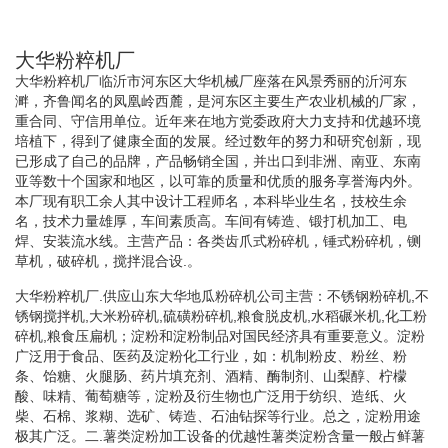
大华粉粹机厂
大华粉粹机厂临沂市河东区大华机械厂座落在风景秀丽的沂河东
溿，齐鲁闻名的凤凰岭西麓，是河东区主要生产农业机械的厂家，
重合同、守信用单位。近年来在地方党委政府大力支持和优越环境
培植下，得到了健康全面的发展。经过数年的努力和研究创新，现
已形成了自己的品牌，产品畅销全国，并出口到非洲、南亚、东南
亚等数十个国家和地区，以可靠的质量和优质的服务享誉海内外。
本厂现有职工余人其中设计工程师名，本科毕业生名，技校生余
名，技术力量雄厚，车间素质高。车间有铸造、锻打机加工、电
焊、安装流水线。主营产品：各类齿爪式粉碎机，锤式粉碎机，铡
草机，破碎机，搅拌混合设.。
大华粉粹机厂.供应山东大华地瓜粉碎机公司主营：不锈钢粉碎机,不
锈钢搅拌机,大米粉碎机,硫磺粉碎机,粮食脱皮机,水稻碾米机,化工粉
碎机,粮食压扁机；淀粉和淀粉制品对国民经济具有重要意义。淀粉
广泛用于食品、医药及淀粉化工行业，如：机制粉皮、粉丝、粉
条、饴糖、火腿肠、药片填充剂、酒精、酶制剂、山梨醇、柠檬
酸、味精、葡萄糖等，淀粉及衍生物也广泛用于纺织、造纸、火
柴、石棉、浆糊、选矿、铸造、石油钻探等行业。总之，淀粉用途
极其广泛。二.薯类淀粉加工设备的优越性薯类淀粉含量一般占鲜薯