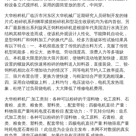
粉设备立式搅拌机，采用的圆筒竖放的形式，中间穿。
大华粉粹机厂临沂市河东区大华机械厂近期研究人员研制开发的锤
片式-粉碎机系列铡草揉搓粉碎机和型花生收获机均为省内首创。另
本厂最新推出系列旋风王饲料粉碎机是根据年代美国流行水滴王的
结构其精华改造而成，使该机外观设计人性化、节能降耗自动化，
是型饲料厂和饲料加工户的换代产品。经多方面破坏性试验结果具
有以下特点：一、本机彻底改变了传统的进出料方式，克服了传统
机型耗能多，粉尘大、效率低、劳动强度高、浪费人力等多项缺
点。本机最大限度的加大筛片面积，使物料流动地更加快捷，底部
设置的螺旋风机快速将粉碎的物料送入卸料器，直接装袋。二、较-
饲料机相比在不增加动力的情况下，同等电耗节约人工效率提高。
三、筛片布置合理，更换方便快捷，与框架结合严密无跑粗现象。
四、采用自动螺旋上料，上料均匀，电压波动小，电机无发热现
象，杜绝了过负荷烧电机，大大降低了维修电机费用。
大华粉粹机厂:加工类别：各种可以粉碎的干湿料物，化工原料、石
膏粉、皮类、粮食类、塑料类。:,.配套带轮：四极电机直径:产量：
料物筛底产量吨耗电度石膏粉目.配套动力：-.千瓦转分结构：齿爪
式加工类别：各种可以粉碎的干湿料物，化工原料、石膏粉、皮
类、粮食类、塑料类。配套带轮：四极电机直径产量:料物筛底产量
吨耗电度石膏粉目.！此信息为企业自主发布，本网不对数据的真实
性负责，请您正确判断，如果信息有误请联系.或致电-。