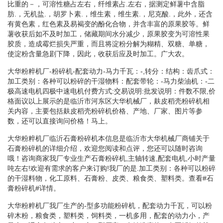
比重的－，可溶性糖占左右，纤维素占.左右，据测定鲜薯中含脂
肪.，无机盐.，胡罗卜素.，维生素，维生素.，尼克酸.，此外，还含
有黄色素，红色素及易褐变的酚化合物，并含丰富的原果胶等。鲜
薯收获后如不及时加工，储藏期间水分减少，原果胶变为可溶性果
胶质，造成霉烂损失严重，而且将淀粉分解为糊精、双糖、单糖，
使淀粉含量急剧下降，因此，收获后应及时加工。广大农。
大华粉粹机厂-粉碎机-配套动力-马力千瓦：-,转分：结构：齿爪式：
加工类别：各种可以粉碎的干湿物料：配套带轮：-马力柴油机：-二
极高速电机四极中速电机付费方式:交易说明:批发说明：件数不限,价
格面议以上展示的是临沂市河东区大华机械厂，麸皮稻壳粉碎机相
关内容，主要包括麸皮稻壳粉碎机价格、产地、厂家、图片等参
数，还可以直接询问价格！马上。
大华粉粹机厂临沂石膏粉碎机本信息是临沂市大华机械厂商铺关于
石膏粉碎机的详细介绍，欢迎您阅读和点评，您还可以随时咨询
哦！咨询商家我厂专业生产石膏粉碎机,主轴转速,配套电机,小时产量
吨左右!欢迎有需求的客户来订购!我厂的是.加工类别：各种可以粉碎
的干湿料物，化工原料、石膏粉、皮类、粮食类、塑料类。查看#石
膏粉碎机#详情。
大华粉粹机厂我厂生产的-型多功能粉碎机，配套动力千瓦，可以粉
碎木粉，粮食类，塑料类，饲料类，一机多用，配套的动力小，产