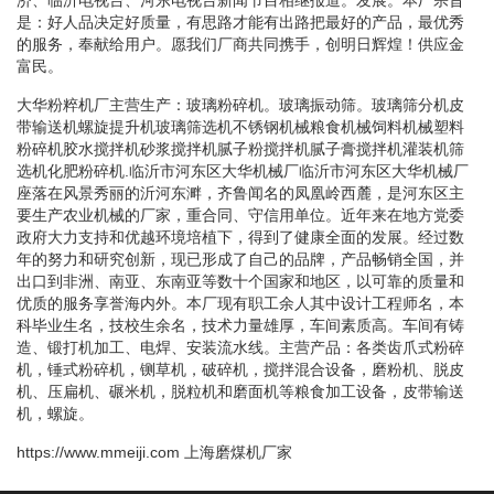
是：好人品决定好质量，有思路才能有出路把最好的产品，最优秀
的服务，奉献给用户。愿我们厂商共同携手，创明日辉煌！供应金
富民。
大华粉粹机厂主营生产：玻璃粉碎机。玻璃振动筛。玻璃筛分机皮
带输送机螺旋提升机玻璃筛选机不锈钢机械粮食机械饲料机械塑料
粉碎机胶水搅拌机砂浆搅拌机腻子粉搅拌机腻子膏搅拌机灌装机筛
选机化肥粉碎机.临沂市河东区大华机械厂临沂市河东区大华机械厂
座落在风景秀丽的沂河东溿，齐鲁闻名的凤凰岭西麓，是河东区主
要生产农业机械的厂家，重合同、守信用单位。近年来在地方党委
政府大力支持和优越环境培植下，得到了健康全面的发展。经过数
年的努力和研究创新，现已形成了自己的品牌，产品畅销全国，并
出口到非洲、南亚、东南亚等数十个国家和地区，以可靠的质量和
优质的服务享誉海内外。本厂现有职工余人其中设计工程师名，本
科毕业生名，技校生余名，技术力量雄厚，车间素质高。车间有铸
造、锻打机加工、电焊、安装流水线。主营产品：各类齿爪式粉碎
机，锤式粉碎机，铡草机，破碎机，搅拌混合设备，磨粉机、脱皮
机、压扁机、碾米机，脱粒机和磨面机等粮食加工设备，皮带输送
机，螺旋。
https://www.mmeiji.com
上海磨煤机厂家