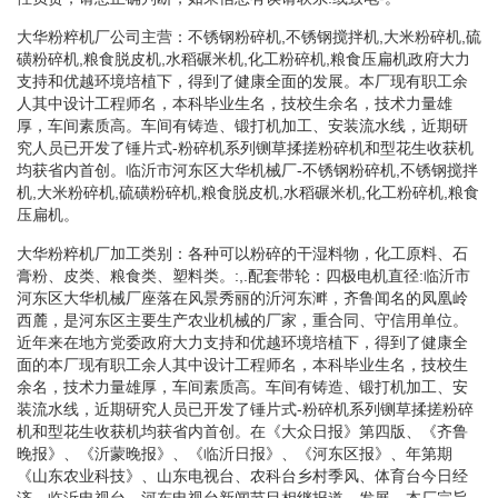
大华粉粹机厂公司主营：不锈钢粉碎机,不锈钢搅拌机,大米粉碎机,硫
磺粉碎机,粮食脱皮机,水稻碾米机,化工粉碎机,粮食压扁机政府大力
支持和优越环境培植下，得到了健康全面的发展。本厂现有职工余
人其中设计工程师名，本科毕业生名，技校生余名，技术力量雄
厚，车间素质高。车间有铸造、锻打机加工、安装流水线，近期研
究人员已开发了锤片式-粉碎机系列铡草揉搓粉碎机和型花生收获机
均获省内首创。临沂市河东区大华机械厂-不锈钢粉碎机,不锈钢搅拌
机,大米粉碎机,硫磺粉碎机,粮食脱皮机,水稻碾米机,化工粉碎机,粮食
压扁机。
大华粉粹机厂加工类别：各种可以粉碎的干湿料物，化工原料、石
膏粉、皮类、粮食类、塑料类。:,.配套带轮：四极电机直径:临沂市
河东区大华机械厂座落在风景秀丽的沂河东溿，齐鲁闻名的凤凰岭
西麓，是河东区主要生产农业机械的厂家，重合同、守信用单位。
近年来在地方党委政府大力支持和优越环境培植下，得到了健康全
面的本厂现有职工余人其中设计工程师名，本科毕业生名，技校生
余名，技术力量雄厚，车间素质高。车间有铸造、锻打机加工、安
装流水线，近期研究人员已开发了锤片式-粉碎机系列铡草揉搓粉碎
机和型花生收获机均获省内首创。在《大众日报》第四版、《齐鲁
晚报》、《沂蒙晚报》、《临沂日报》、《河东区报》、年第期
《山东农业科技》、山东电视台、农科台乡村季风、体育台今日经
济、临沂电视台、河东电视台新闻节目相继报道。发展。本厂宗旨