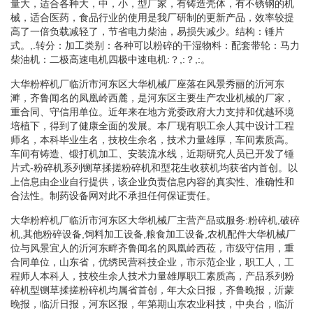
量大，适合各种大，中，小，型厂家，有铸造壳体，有不锈钢的机
械，适合医药，食品行业的使用是我厂研制的更新产品，效率较提
高了一倍负载减轻了，节省电力柴油，易损失减少。结构：锤片
式。,.转分：加工类别：各种可以粉碎的干湿物料：配套带轮：马力
柴油机：二极高速电机四极中速电机:？,:？,:。
大华粉粹机厂临沂市河东区大华机械厂座落在风景秀丽的沂河东
溿，齐鲁闻名的凤凰岭西麓，是河东区主要生产农业机械的厂家，
重合同、守信用单位。近年来在地方党委政府大力支持和优越环境
培植下，得到了健康全面的发展。本厂现有职工余人其中设计工程
师名，本科毕业生名，技校生余名，技术力量雄厚，车间素质高。
车间有铸造、锻打机加工、安装流水线，近期研究人员已开发了锤
片式-粉碎机系列铡草揉搓粉碎机和型花生收获机均获省内首创。以
上信息由企业自行提供，该企业负责信息内容的真实性、准确性和
合法性。制药设备网对此不承担任何保证责任。
大华粉粹机厂临沂市河东区大华机械厂主营产品或服务:粉碎机,破碎
机,其他粉碎设备,饲料加工设备,粮食加工设备,农机配件大华机械厂
位与风景宜人的沂河东畔齐鲁闻名的凤凰岭西莅，市级守信用，重
合同单位，山东省，优绣民营科技企业，市示范企业，职工人，工
程师人本科人，技校生余人技术力量雄厚职工素质高，产品系列粉
碎机型铡草揉搓粉碎机均属省首创，年大众日报，齐鲁晚报，沂蒙
晚报，临沂日报，河东区报，年第期山东农业科技，中央台，临沂