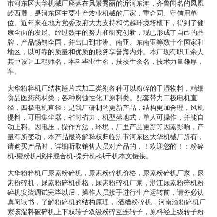
市河东区大华机械厂座落在风景秀丽的沂河东溿，齐鲁闻名的凤凰
岭西麓，是河东区主要生产农业机械的厂家，重合同、守信用单
位。近年来在地方党委政府大力支持和优越环境培植下，得到了健
康全面的发展。经过数年的努力和研究创新，现已形成了自己的品
牌，产品畅销全国，并出口到非洲、南亚、东南亚等数十个国家和
地区，以可靠的质量和优质的服务享誉海内外。本厂现有职工余人
其中设计工程师名，本科毕业生名，技校生余名，技术力量雄厚，
车。
大华粉粹机厂结构锤片式加工类别各种可以粉碎的干湿物料，精细
食品医药药材类；各种腐蚀性化工原料类。配套带力二极电机直
径，四极电机直径：是我厂研制的更新产品，结构更加合理，风机
提料，可用集尘器，省时省力，机型落地式，单人可操作，并能自
动上料。因电压，操作方法，环境，厂里产品更新等因素影响，产
量有所变动，本产品最终解释权归临沂市河东区大华机械厂所有，
请购买产品时，详细听取销售人员对产品的，！欢迎您的！：粉碎
机-磨粉机-搅拌混合机-提升机-烘干机本文链接。
大华粉粹机厂尿素粉碎机，尿素粉碎机价格，尿素粉碎机厂家，尿
素粉碎机，尿素粉碎机价格，尿素粉碎机厂家，浙江尿素粉碎机粉
碎机安装调试完毕以后，操作人员接手进行生产运转前，请务必认
真阅读书，了解粉碎机的结构原理，.酒糟粉碎机，河南渣粉碎机厂
家该湿料破碎机上下双转子双级粉碎互连转子，原料经上级转子粉