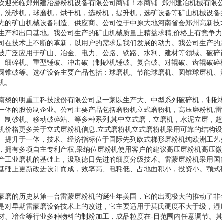
欢迎光临郑州建冶磨粉机设备有限公司商铺！本商铺:.郑州建冶机械有限
，洗砂机，球磨机，烘干机，选粉机，提升机，选矿设备等矿山机械设备
先的矿山机械设备制造、供应商。公司位于中原大地河南省会郑州高新技
生产和出口基地。我公司生产的矿山机械质量上精益求精,价格上有竞争
司在技术上不断的革新，以用户的需求是我们发展的动力。我公司生产的
被广泛应用于矿山、冶金、电力、公路、铁路、水利、建材等领域。破碎
、细碎机、重型锤破、冲击破（制砂机锤破、复合破、对辊破、齿辊破碎
圆锥破等。选矿设备主要产品包括：球磨机、节能球磨机、圆锥球磨机、
机。
南黎的明重工科技股份有限公司是一家以生产大、中型系列破碎机，制砂
一体的股份制企业。公司主要产品包括磨粉机立式磨粉机，高压磨粉机,
、制砂机、移动破碎站、等多种系列,其中立式磨，立磨机，水泥立磨，
机价格更多关于立式磨粉机信息.立式磨粉机立式磨粉机采用可靠的结构
、提升于一体，技术、经济指标位于国际先列欧式梯形磨粉机纯欧洲工艺
，拥有多项自主专利产权,采纳位磨粉机使用客户的建议高压磨粉机高压
产工业磨机的基础上，汲取德日先进的细度分级技术。雷蒙磨粉机采用国
基础上更新改进设计而成，效率高、电耗低、占地面积小，投资小。颚式
。
蒙磨的历史从第一台雷蒙磨粉机的诞生年美国，它的出现极大的推动了非
是对早期雷蒙磨设备技术上的改进，它主要适用于莫氏硬度不大于级，湿
材、冶金等行业多种物料的制粉加工，成品粒度在-目范围内任意调节。