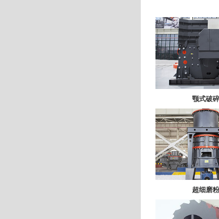
颚式破
超细磨