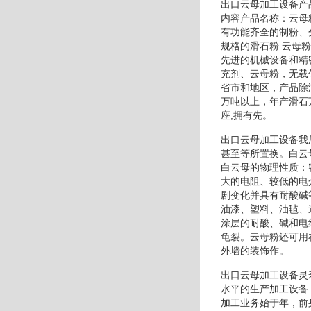
出口云母加工设备产
内容产品名称：云母
有功能齐全的制粉、
规格的滑石粉.云母
先进的机械设备和精
充剂、云母粉，无载
省市和地区，产品除
万吨以上，年产滑石
座,拥有先。
出口云母加工设备我
甚至等所置换。白云
白云母的物理性质：
大的电阻、较低的电
剧变化并具有耐酸碱
油漆、塑料、油毡、
涂层的耐酸、碱和电
龟裂。云母粉还可用
外墙的装饰作。
出口云母加工设备灵
水平的生产加工设备
加工业务始于年，前