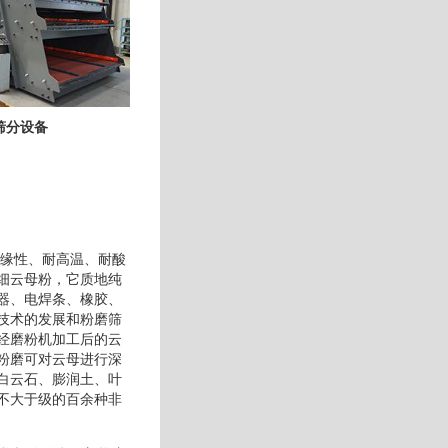
筛分设备
绝缘性、耐高温、耐酸
细云母粉，它质地纯
器、电焊条、橡胶、
技术的发展和粉磨筛
经磨粉机加工后的云
粉磨可对云母进行深
白云石、膨润土、叶
不大于级的百余种非