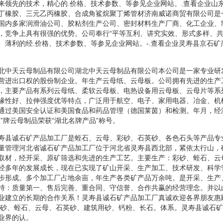
来领先的技术，精心的.价格、技术参数、等参见企业网站。.查看企业山
丁橡胶、三元乙丙橡胶、合成角鲨烷聚丁烯管材济南威诺商贸有限公司是
国内多家润滑油公司、胶粘剂生产公司、密封材料生产厂商、化工企业、
，竞争上具有很强的优势。公司奉行“平等互利、讲究实效、形式多样、共
、薄利的经.价格、技术参数、等参见企业网站。-.查看企业灵寿县京石
北中天云母制品有限公司湖北中天云母制品有限公司本公司是一家专业研
营进出口权的股份制企业。年生产云母纸、云母板。公司拥有先进的生产
，主要产品有系列云母纸、柔软云母板、电热设备用云母板、云母片等系
缘性好、拉伸强度优等特点，广泛用于航空、电子、家用电器、冶金、机
通过美国安全认证和美国食品和药品管理（德国莱茵）和检测。年月，经
”牌云母制品荣获“湖北名牌产品”称号。
寿县诚石矿产品加工厂是蛭石、云母、彩砂、石英砂、各色石头等产品专
量管理河北省诚石矿产品加工厂位于河北省灵寿县西北部，紧依太行山，
取材，经开采、原矿筛选和先进的生产工艺。主要生产：彩砂、蛭石、云
经多年的发展成长，现在已实现了矿山开采、生产加工、技术研发、科学
步形成。多个加工厂占地余亩，年生产各类矿产品万余吨。是开采、生产
持：质量第一、售后完善、重合同、守信誉、合作共赢的经营理念。并以
业建立的长期的合作关系！灵寿县诚石矿产品加工厂真诚欢迎各界朋友惠
彩砂、蛭石、云母、石英砂、建筑用砂、钙粉、长石。体系。灵寿县诚石
业界的认。