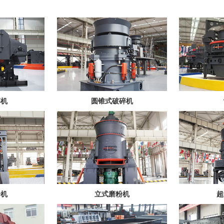
碎机
圆锥式破碎机
粉机
立式磨粉机
超