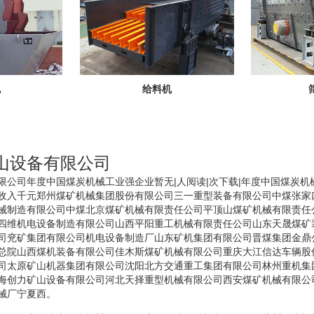
机
给料机
山设备有限公司
限公司年度中国煤炭机械工业强企业暂无|人阅读|次下载|年度中国煤炭机
收入千元郑州煤矿机械集团股份有限公司三一重型装备有限公司中煤张家
械制造有限公司中煤北京煤矿机械有限责任公司平顶山煤矿机械有限责任
四维机电设备制造有限公司山西平阳重工机械有限责任公司山东天晟煤矿
司兖矿集团有限公司机电设备制造厂山东矿机集团有限公司晋煤集团金鼎
总院山西煤机装备有限公司佳木斯煤矿机械有限公司重庆大江信达车辆股
司 太原矿山机器集团有限公司沈阳北方交通重工集团有限公司林州重机集
海创力矿山设备有限公司河北天择重型机械有限公司西安煤矿机械有限公
械厂宁夏西。