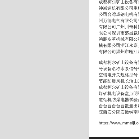
成都柯尔矿山设备有
神减速机有限公司重
公司台湾成钢电机有
州万德电气有限公司
有限公司广州川奇科
限公司深圳市盛昌裁
鸿鹏皮革机械有限公
械有限公司浙江永嘉
有限公司温州市瓯江
成都柯尔矿山设备有
号设备名称水泵信号
空馈电开关规格型号
节能防爆风机长治山
成都柯尔矿山设备有
煤矿机电设备盘点明
道钻机防爆电器试验
台台台台台台数量出
院西安分院安徽钟南
https://www.mmeiji.