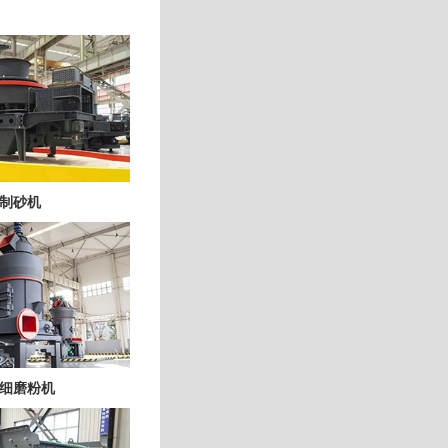
制砂机
细磨粉机