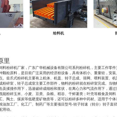
机
给料机
原里
饲料粉碎机厂家，广东广华机械设备有限公司系列粉碎机，主要工作零件
种颗粒原料，是目前广泛采用的经济粉设备，具有体积小、重量轻，安装
点。齿爪式粉碎机主要有上机体、机盖、转子总成、筛网、喂料装置、机
成粉碎室，转子总成室主要工作部件，物料的粉碎就在粉碎室完成。当物
击及揉撞作用下，迅速破碎成细粉和浆状，在离心力和气流作用下，通过
既能粉碎玉米、小麦、豆类、杂粮、稻谷、干鲜薯类；叶壳等粮食及饲料
工、陶土、煤炭等低硬度矿物质等，还可以粉碎多种中药材。适用于个体
粮油加工厂、化工厂、制药厂等主要项目型号-转子转速（转分）转子直
配用动。