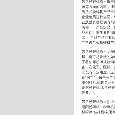
齿爪粉碎机原里报告
布等方面的内容，通
齿爪式粉碎机产品市
企业格局进行全面、
业及投资者提供有高
历程一、产品定义、
品所处行业生命周期
二、-年月产品行业
二章齿爪式粉碎机产
齿爪粉碎机原里：粉
料；也可将块状的如
干谷秸等粉碎成粗饲
备。在化工、医药、
工也有广泛用途。玉
选“保丰”，猪牛马羊
用饲料机,机机育商
锯末粉碎机,木片粉
设备。“。
齿爪粉碎机原里||
南阳粉碎机，粉碎机
材粉碎,秸杆粉碎,