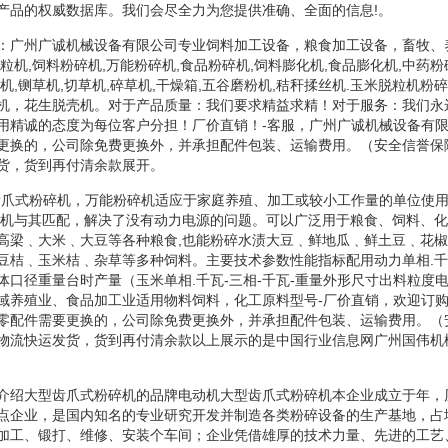
产品的权威数据库。我们会尽全力为您提供准确、全面的信息!。
：广州广诚机械设备有限公司专业饲料加工设备，粮食加工设备，畜牧、
粒机,饲料粉碎机,万能粉碎机,食品粉碎机,饲料膨化机,食品膨化机,中药粉
机,铡草机,切草机,碎草机,干燥箱,五谷磨粉机,秸秆揉丝机.玉米脱粒机粉碎
机，花生脱壳机。对于产品质量：我们要求精益求精！对于服务：我们永
用精诚的态度为每位客户分担！厂价直销！-客服，广州广诚机械设备有
更换的，公司除免费更换外，并承担配件包装、运输费用。（安全信誉保
货，货到再付清余款展开。
齿爪式粉碎机，万能粉碎机适应于家庭养殖、加工或较小工作量的单位使
电机与其匹配，解决了没有动力电源的问题。可以广泛用于粮食、饲料、
高梁﹑大米﹑大豆等各种粮食,也能粉碎水渍大豆﹑鲜地瓜﹑鲜土豆﹑花
豆桔﹑玉米桔﹑杂草等多种饲料。主要技术参数性能指标配用动力单相.千
体口径重量台时产量（玉米单相.千瓦-三相-千瓦-重量外形尺寸出料粒度
域养殖业、食品加工业适用物料饲料，化工原料型号-厂价直销，欢迎订购
零配件需要更换的，公司除免费更换外，并承担配件包装、运输费用。（
物流快运发货，货到再付清余款以上展示的是中国行业信息网广州国伟机
介绍大型齿爪式粉碎机的品牌电动机大型齿爪式粉碎机本企业成立于年，
点企业，是国内知名的专业研究开发并制造各类粉碎设备的生产基地，占
加工、锻打、维修、安装个车间；企业凭借雄厚的技术力量、先进的工艺