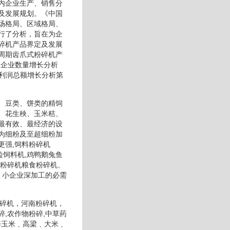
内企业生产、销售分
及发展规划。《中国
场格局、区域格局、
行了分析，旨在为企
碎机产品界定及发展
周期齿爪式粉碎机产
业企业数量增长分析
业利润总额增长分析第
、豆类、饼类的精饲
、花生秧、玉米秸、
最有效、最经济的设
为细粉及至超细粉加
更强,饲料粉碎机
粒饲料机,鸡鸭鹅兔鱼
米粉碎机粮食粉碎机、
、小企业深加工的必需
粉碎机，河南粉碎机，
,农作物粉碎,中草药
碎玉米﹑高梁﹑大米﹑