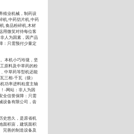
养殖业机械，制药设
碎机,中药切片机,中药
机,食品粉碎机,木材
远用微笑对待每位客
限非人为因素，因产品
障：只需预付少量定
用。本机小巧玲珑，坚
化工原料及中草药的粉
椒﹑中草药等型机还能
瓦三相-千瓦（级）
电机功率进料粒度主轴
！-网站：非人为因
安全信誉保障：只需
械设备有限公司，齿
历史悠久，是原省机
地面积亩，建筑面积
、完善的制造设备及