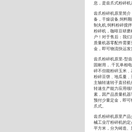
息，是齿爪式粉碎机
齿爪粉碎机原里简介
备，干燥设备,饲料颗
制丸机,饲料粉碎搅拌
粉碎机，咖啡豆研磨
户！对于售后：我们
质量机器零配件需要
金，即可物流快运发
齿爪粉碎机原里-型
固耐用，.千瓦单相
碎不但能粉碎玉米﹑
粉碎豆饼﹑地瓜蔓﹑
主轴转速转子直径机
转速生产能力应用领
素，因产品质量机器
预付少量定金，即可
爪式。
齿爪粉碎机原里产品
械工业厅粉碎机的定
平方米，分为铸造、