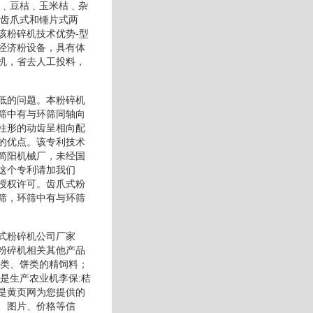
蔓﹑豆桔﹑玉米桔﹑杂
有齿爪式和锤片式两
该粉碎机技术优势-型
经济粉设备，具有体
机，省去人工投料，
低的问题。本粉碎机
筛中有与环筛同轴向
柱形的动齿呈相向配
的优点。该专利技术
简阳机械厂，未经国
这个专利请加我们
授权许可。齿爪式粉
筛，环筛中有与环筛
式粉碎机公司厂家
粉碎机相关其他产品
豆类、饼类的精饲料；
是生产农业机李保:秸
是黄页网为您提供的
、图片、价格等信