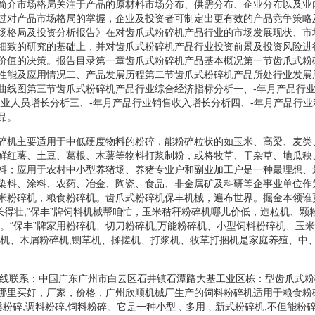
简介市场格局关注于产品的原材料市场分布、供需分布、企业分布以及业
过对产品市场格局的掌握，企业及投资者可制定出更有效的产品竞争策略
场格局及投资分析报告》在对齿爪式粉碎机产品行业的市场发展现状、市
细致的研究的基础上，并对齿爪式粉碎机产品行业投资前景及投资风险进
价值的决策。报告目录第一章齿爪式粉碎机产品基本概况第一节齿爪式粉
性能及应用情况二、产品发展历程第二节齿爪式粉碎机产品所处行业发展
曲线图第三节齿爪式粉碎机产品行业综合经济指标分析一、-年月产品行
从业人员增长分析三、-年月产品行业销售收入增长分析四、-年月产品行
品。
碎机主要适用于中低硬度物料的粉碎，能粉碎粒状的如玉米、高梁、麦类
鲜红薯、土豆、葛根、木薯等物料打浆制粉，或将牧草、干杂草、地瓜秧
料；应用于农村中小型养猪场、养猪专业户和副业加工户是一种最理想、
染料、涂料、农药、冶金、陶瓷、食品、非金属矿及科研等企事业单位作
米粉碎机，粮食粉碎机。齿爪式粉碎机保丰机械，遍布世界。掘金本领谁
长得壮,“保丰”牌饲料机械帮咱忙，玉米秸秆粉碎机哪儿价低，造粒机、颗
机。“保丰”牌家用粉碎机、切刀粉碎机,万能粉碎机、小型饲料粉碎机、玉
碎机、木屑粉碎机,铡草机、揉搓机、打浆机、牧草打捆机是家庭养殖、中
.-在线联系：中国广东广州市白云区石井镇石潭路大基工业区栋：型齿爪式
哪里买好，厂家，价格，广州欣顺机械厂生产的饲料粉碎机适用于粮食粉碎
薯类粉碎,调料粉碎,饲料粉碎。它是一种小型﹑多用﹑新式粉碎机,不但能粉