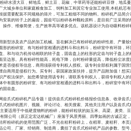
能粉碎水渍大豆﹑鲜地瓜﹑鲜土豆﹑花椒﹑中草药等还能粉碎豆饼﹑地瓜
广大城乡单位和家庭粮食加工﹑饲料加工和其它专业加工使用,本机机芯
根据需要配装不同规格的筛片，可加工粗细不同的物料。粉碎机产品简介
为安装的转子上的扁齿，园齿可以粉碎各种颗粒原料，是目前广泛采用的
、操作、维修简便，生产效率高等诸多优点。该机器设计为自动吸料粉碎
用新型涉及农产品的加工机械。旨在解决已有粉碎机的粉碎性差、产量较
圆形的粉碎室、有与粉碎室相通的进料斗和出料斗，粉碎室中有环筛，环
盘、和与动力机传动相联的转子盘，固齿盘上的柱形的定齿与转子盘上的
面呈边形。具有粉碎性能高，耗电下降，台时粉碎量提高，降低粉尘浓度
术是否侵权等信息，商用须获得专利权人授权。该专利全部权利属于国营
擅自商用是侵权行为。买专利，获国家政策扶持，提升产品附加值！想买
识产权法保护。如您希望使用该专利，请联系专利权人，获得专利权人的
体中有圆形的粉碎室、有与粉碎室相通的进料斗和出料斗，粉碎室中有环
的固齿盘。
网齿爪式粉碎机产品专题！提供齿爪式粉碎机价格报价信息条、收录齿爪
爪式粉碎机图片、视频、评论讨论、相关搜索、其他关注用户以及齿爪式
机主要适用于中低硬度物料的粉碎，能粉碎粒状的如玉米、高梁、麦类、
械有限公司（原正定宏达机械厂）座落于风景秀丽、四季如画的古诚正定，
秸秆粉碎机的使用范围广泛，不光在秸秆粉碎上，在稻草、麦秸秆、本页
品公司、厂家、经销商、制造商，囊括了齿爪式粉碎机产品的参数、型号