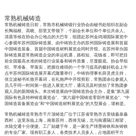
常熟机械铸造
常熟机械铸造日前，常熟市机械铸锻行业协会由秘书处组织在副会
长陶福根、高晓、邵里文带领下，个副会长单位和个单位共余人。
清晨等候在协会办公地点的大巴车，组团赴苏州金鸡湖国际展览中
心参观年苏州国际铸造展。由中铸协主办的苏州国际铸造展和首届
中国铸造装备、首届中国铸造材料展览会同时开馆。在苏州举办国
际铸造展是常熟铸造企业的幸运机遇，路程短、花钱省，即可把目
前全国最高水准的铸造行业装备和铸件质量，尽显眼底。协会早组
织、早准备、早落实，把握住难得的一个学习提高的极好机会上午
点半苏州国际铸造展开幕式隆重举行，中铸协理事长薛灵虎主持，
张立波秘书长致开幕词，在礼炮声中开馆剪彩，常熟团余位参观人
员几乎同一时间第一批进入展览大厅，通讯员及时抓拍了常熟团参
观人员的新闻镜头。本次铸造展由中国铸造协会主办，是集“第九届
国际有色及特种铸造展览会”、“第六届中国铸造零部件展览会”、“中
国铸造装备展览会”和“中国铸造材料展览会”的大型展会，堪称是。
常熟机械铸造常熟市千斤顶铸造厂位于江苏省常熟市古里镇淼泉淼
西村，这里东临上海，南靠苏州，西倚无锡，北与南通隔江相望，
水陆交通十分便捷。工厂始建于年，是一家生产球墨铸铁和灰铸铁
的专业厂家。现有职工多人，各类技术人员多人，占地面积平方