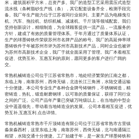
米，建筑面积平方米，总资产多。我厂的造型工艺采用震压式造型
流水线（条树脂砂生产线（条），其它配套设备齐全，检测手段完
备。我厂年生产能力位于江苏省同行业前列。主要产品为电梯曳引
机、汽车、拖拉机、纺织机械、减速机、千斤顶等领域配套。我们
坚持创新设计，精细制造，为全球顾客提供一流产品，一流服务的
方针，建成了有效的质量管理体系。于年月通过了质量体系认证，
生产的球墨铸铁件荣获苏州市名牌产品的称号。我厂的高延伸率球
墨铸铁件于年被苏州市评为苏州市高新技术产品，同时企业也被评
为苏州市高新技术企业，我厂于就全面采用了管理。我厂本着相互
促进、优势互补、互惠互利的原则，愿同更多的客户进行广阔的
交。
常熟机械铸造公司位于江苏省常熟市，地处经济繁荣的江南之都，
东临上海，南靠苏州，西倚无锡，北连长江三角洲，水陆交通运输
十分便捷。本公司专业生产各种合金牌号铸钢件，不锈钢铸造，精
密铸造，热轧，锻造耐磨钢球，以可靠的质量保证，获得了同行业
之间的广泛。公司产品年产量已突破万吨级以上，在当地的中型企
业中遥遥领先，带动着当地铸造业的发展。.公司本着相互促进，优
势互补,互惠互利.点击详情。
常熟机械铸造常熟市千斤顶铸造有限公司位于江苏省常熟市古里镇
淼泉淼西村，这里东临上海，南靠苏州，西倚无锡，北与南通隔江
相望，水陆交通十分便捷。工厂始建于年，是一家生产球墨铸铁和