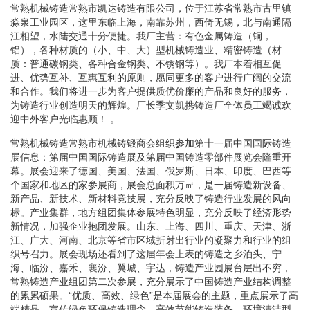
常熟机械铸造常熟市凯达铸造有限公司，位于江苏省常熟市古里镇
淼泉工业园区，这里东临上海，南靠苏州，西倚无锡，北与南通隔
江相望，水陆交通十分便捷。我厂主营：有色金属铸造（铜，
铝），各种材质的（小、中、大）型机械铸造业、精密铸造（材
质：普通碳钢类、各种合金钢类、不锈钢等）。我厂本着相互促
进、优势互补、互惠互利的原则，愿同更多的客户进行广阔的交流
和合作。我们将进一步为客户提供质优价廉的产品和良好的服务，
为铸造行业创造明天的辉煌。厂长季文凯携铸造厂全体员工竭诚欢
迎中外客户光临惠顾！.。
常熟机械铸造常熟市机械铸锻商会组织参加第十一届中国国际铸造
展信息：第届中国国际铸造展及第届中国铸造零部件展览会隆重开
幕。展会迎来了德国、美国、法国、俄罗斯、日本、印度、巴西等
个国家和地区的家参展商，展会总面积万㎡，是一届铸造新设备、
新产品、新技术、新材料竞技展，充分反映了铸造行业发展的风向
标。产业集群，地方组团集体参展特色明显，充分反映了经济形势
新情况，加强企业抱团发展。山东、上海、四川、重庆、天津、浙
江、广大、河南、北京等省市区域折射出行业的凝聚力和行业的组
织号召力。展会现场还看到了这届年会上表的铸造之乡泊头、宁
海、临汾、嘉禾、襄汾、翼城、宇达，铸造产业园展台层出不穷，
常熟铸造产业组团第二次参展，充分展示了中国铸造产业结构调整
的累累硕果。“优质、高效、绿色”是本届展会的主题，重点展示了高
端精品，宣传绿色环保铸造理念，高效节能铸造装备，环境清洁型