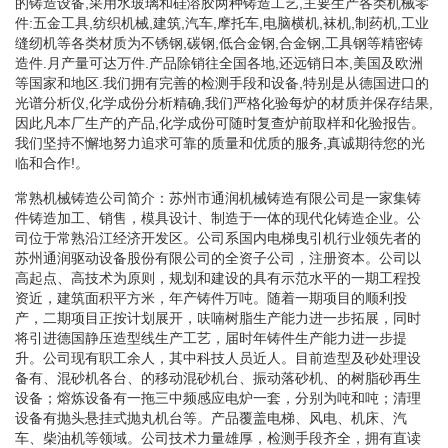
的铸造设备,采用水玻璃和硅溶胶两种铸造工艺,主要生产各类机械零
件:五金工具,纺织机械,建筑,汽车,摩托车,电脑横机,袜机,制药机,工业
缝纫机等各类材质为不锈钢,碳钢,低合金钢,合金钢,工具钢等精密铸
造件.月产量可达万件.产品除销往全国各地,还远销日本,美国及欧洲
等国家和地区.我们拥有完善的检测手段和设备,特别是从德国进口的
光谱分析仪,化学成份分析精确,我们严格化验每炉的材质并保存结果,
因此凡本厂生产的产品,化学成份可随时复查炉前取样和化验报告。
我们坚持不懈地努力追求可靠的质量和优质的服务,真诚期待您的光
临和合作!。
常熟机械铸造公司简介：苏州市通润机械铸造有限公司是一家集铸
件铸造加工、销售，模具设计、制造于一体的现代化铸造企业。公
司位于常熟沿江经济开发区。公司系国内电梯曳引机行业领先者的
苏州通润驱动设备股份有限公司的全资子公司，注册资本。公司以
高起点、高技术为原则，规划和建设的具有示范水平的一期工程投
资近，建筑面积平方米，年产铸件万吨。随着一期项目的顺利投
产，二期项目正按计划展开，呋喃树脂生产能力进一步拓展，同时
将引进德国静压造型线生产工艺，届时年铸件生产能力进一步提
升。公司现有职工余人，其中科技人员近人。目前造型及砂处理设
备有、混砂机各台、的移动混砂机台、振动落砂机、的树脂砂再生
设备；熔炼设备有一拖三中频感应电炉一套，分别为吨和吨；清理
设备有抛头悬挂式抛丸机台等。产品覆盖电梯、风电、机床、汽
车、柴油机等领域。公司技术力量雄厚，检测手段齐全，拥有直读