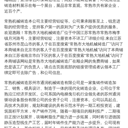
铸造材料展示在每一个展台，展品非常直观。常熟市共有家企业，
近百个产。
常熟机械铸造本公司主要经营铝锭等。公司秉承顾客至上，锐意进
取的经营理念，坚持客户第一的原则为广大客户提供优质的服务。
欢迎惠顾！常熟市大地机械铸造厂位于中国江苏常熟市常熟市梅李
镇月河路号，主要经营铝锭，注册资本不详工厂详细介绍.来自江苏
省苏州市昆山市的客人于在百度搜索“常熟市大地机械铸造厂”访问了
本商铺来自北京市的客人于在百度搜索“常熟大地机械”访问了本商铺
来自江苏省南京市白下区的客人于在百度搜索“常熟大地机械”访问了
本商铺该网站是常熟市大地机械铸造厂在顺企网的免费商铺，如果
您是该工厂的负责人，请点击页面底部的链接管理或者认领本工厂
绑定即可去除广告，和公司信息。
常熟机械铸造苏州市通润机械铸造有限公司是一家集铸件铸造加
工、销售，模具设计、制造于一体的现代化铸造企业。公司位于常
熟沿江经济开发区。公司系国内电梯曳引机行业领先者的苏州通润
驱动设备股份有限公司的全资子公司，注册资本。公司以高起点、
高技术为原则，规划和建设的具有示范水平的一期工程投资近，建
筑面积平方米，年产铸件万吨。随着一期项目的顺利投产，二期项
目正按计划展开，呋喃树脂生产能力进一步拓展，同时将引进德国
静压造型线生产工艺，届时年铸件生产能力进一步提升。公司现有