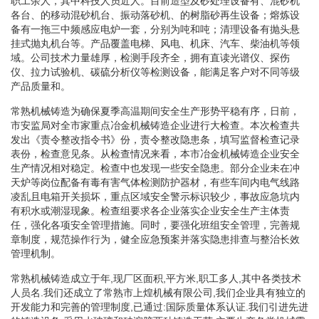
职工余人，其中科技人员近人。目前造型及砂处理设备有、混砂机
各台、的移动混砂机台、振动落砂机、的树脂砂再生设备；熔炼设
备有一拖三中频感应电炉一套，分别为吨和吨；清理设备有抛头悬
挂式抛丸机台等。产品覆盖电梯、风电、机床、汽车、柴油机等领
域。公司技术力量雄厚，检测手段齐全，拥有直读光谱仪、探伤
仪、拉力试验机、碳硫分析仪等检测设备，能满足客户对不同等级
产品质量和。
常熟机械铸造为确保夏季高温期间安全生产形势平稳有序，日前，
市安监局对全市家重点冶金机械铸造企业进行大检查。本次检查共
发出《责令整改指令书》份，责令整改隐患条，填写监督检查记录
表份，检查意见条。从检查情况来看，本市冶金机械铸造企业安全
生产情况相对稳定。检查中也发现一些安全隐患。部分企业未在冲
天炉等岗位配备有毒有害气体检测防护器材，有些车间内电气线路
凌乱且电箱开关损坏，重点区域安全警示标识较少，事故应急坑内
有积水或潮湿现象。检查组要求各企业落实企业安全生产主体责
任，强化各项安全管理措施。同时，要强化班组安全管理，完善规
章制度，规范操作行为，健全应急预案并落实隐患排查与整治长效
管理机制。
常熟机械铸造成立于年,现厂区面积,平方米,职工多人,其中各类技术
人员名.我们还成立了常熟市上煌机械有限公司,我们企业具有独立的
开发能力和完善的管理制度,已通过:国际质量体系认证.我们引进先进