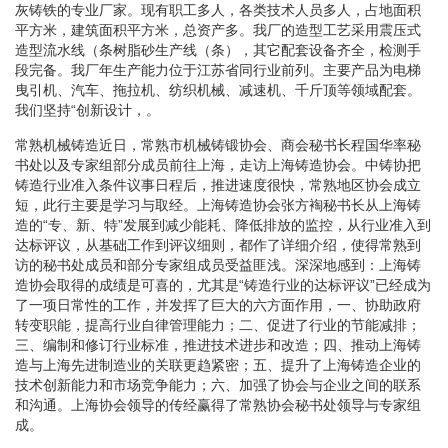
灰铸铁的专业厂家。现有职工多人，各类技术人员多人，占地面积
平方米，建筑面积平方米，总资产多。我厂的造型工艺采用震压式
造型流水线（条树脂砂生产线（条），其它配套设备齐全，检测手
段完备。我厂年生产能力位于江苏省同行业前列。主要产品为电梯
曳引机、汽车、拖拉机、纺织机械、减速机、千斤顶等领域配套。
我们坚持“创新设计，。
常熟机械铸造近日，常熟市机械铸锻协会、商会秘书长程国华率秘
书处以及专家组部分成员前往上海，走访上海铸造协会。中铸协把
铸造行业准入条件议事日程后，推进速度很快，常熟地区协会成立
短，此行主要是学习与取经。上海铸造协会张方裪秘书长从上海铸
造的“专、新、特”发展到减少能耗、降低排放的监控，从行业准入到
达标评议，从基础工作到评议细则，都作了详细介绍，使得常熟到
访的秘书处成员和部分专家组成员受益匪浅。深深地感到：上海铸
造协会取得的成绩是可喜的，尤其是“铸造行业的达标评议”已经成为
了一项日常性的工作，并发挥了巨大的六方面作用，一、协助政府
转变职能，提高行业自律管理能力；二、促进了行业的节能减排；
三、编制和修订行业标准，推进技术进步和改造；四、推动上海铸
造与上海先进制造业的关联更趋紧密；五、提升了上海铸造企业的
技术创新能力和市场竞争能力；六、加强了协会与企业之间的联系
和沟通。上海协会领导的传经赢得了常熟协会秘书处领导与专家组
成。