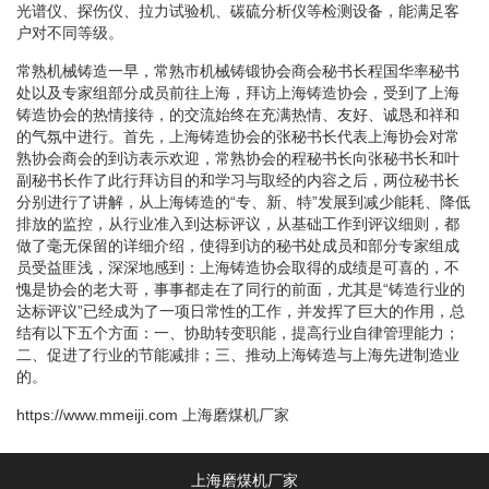
光谱仪、探伤仪、拉力试验机、碳硫分析仪等检测设备，能满足客
户对不同等级。
常熟机械铸造一早，常熟市机械铸锻协会商会秘书长程国华率秘书
处以及专家组部分成员前往上海，拜访上海铸造协会，受到了上海
铸造协会的热情接待，的交流始终在充满热情、友好、诚恳和祥和
的气氛中进行。首先，上海铸造协会的张秘书长代表上海协会对常
熟协会商会的到访表示欢迎，常熟协会的程秘书长向张秘书长和叶
副秘书长作了此行拜访目的和学习与取经的内容之后，两位秘书长
分别进行了讲解，从上海铸造的“专、新、特”发展到减少能耗、降低
排放的监控，从行业准入到达标评议，从基础工作到评议细则，都
做了毫无保留的详细介绍，使得到访的秘书处成员和部分专家组成
员受益匪浅，深深地感到：上海铸造协会取得的成绩是可喜的，不
愧是协会的老大哥，事事都走在了同行的前面，尤其是“铸造行业的
达标评议”已经成为了一项日常性的工作，并发挥了巨大的作用，总
结有以下五个方面：一、协助转变职能，提高行业自律管理能力；
二、促进了行业的节能减排；三、推动上海铸造与上海先进制造业
的。
https://www.mmeiji.com
上海磨煤机厂家
上海磨煤机厂家