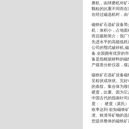
磨机，由球磨机对矿
颗粒的比重不同而在
在经过磁选机时，由
磁铁矿石选矿设备简
机：体积小，占地面
而且吸附简介：我厂
先进水平的高能低耗
公司的鄂式破碎机,
备.全国拥有优异的
备是指根据材料的磁
产煤质分析仪器，煤
磁铁矿石选矿设备磁
呈粒状或块状。完好
的条纹。集合体为致
硬度，比重。因为它
中国古代的指南针司
度：：.硬度（莫氏
收率达到-欲知磁铁
渣、铁渣等矿物的选
您提供整体的磁铁矿