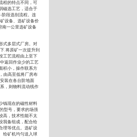
流程的特点不同，可
弱磁选工艺，适合于
-阶段选别流程。连
选矿设备、选矿设备价
政府南一公里选矿设备
形式多层式厂房。对
下.将原矿一次提升到
按工艺流程由上至下
程中返回作业少的工艺
面积小，操作联系方
序，由高至低将厂房布
则安装在各台阶地面
联系，则物料流动线作
少钱现在的磁性材料
要的型号，要求的场强
较高，技术性能不太
设我备组成，配合给
合理等优点。选矿设
、给矿机均匀送入球