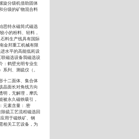
螺旋分级机借助固体
和分级的矿物混合料
铂思特永磁筒式磁选
寸较小的粉料、轻料，
,石料生产线具有国际
河南金邦重工机械有限
先进水平的高能低耗设
三联磁选设备我磁选设
介：鹤壁光明专业生
）系列、测硫仪（。
形十二面体、集合体
该晶面长对角线方向
透明，无解理，摩氏
能被永久磁铁吸引，
：元素含量：.密
硅除硫工艺流程磁选回
要应用于磁铁矿、钢
需相关工艺设备，为