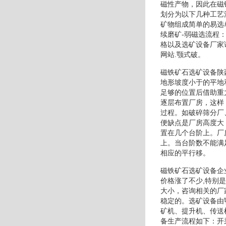
磁性产物，因此在磁
划分为以下几种工艺
矿物组成简单的易选
续磨矿-弱磁选流程
格以及选矿设备厂家请
网站.颚式破。
磁铁矿石选矿设备陕
地形坡度小于的平地
足够的位置后借助重
逐层布置厂房，这样
过程。如破碎筛分厂
便缺点是厂房高度大
置在几个台阶上。厂
上。当台阶数不能满
相应的平行移。
磁铁矿石选矿设备企
价格涨了不少,特别
大小，咨询相关的厂
稳定的。选矿设备由
矿机、提升机、传送
备生产流程如下：开