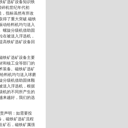
铁矿选矿设备知识铁
破碎机世纪年代初
造，指标虽然有所改
取得了重大突破.磁铁
振动给料机均匀送入
。螺旋分级机借助固
粒在被送入浮选机，
提高铁矿选矿设备回
磁铁矿选矿设备主要
材和核工业等部门的
术装备。磁铁矿选矿
动给料机均匀送入球磨
旋分级机借助固体颗
被送入浮选机，根据
级机的不同所产生的
越来越好，我们的选
负责声明：如需要投
备，磁铁矿选矿流程
生矿石，磁铁矿属强