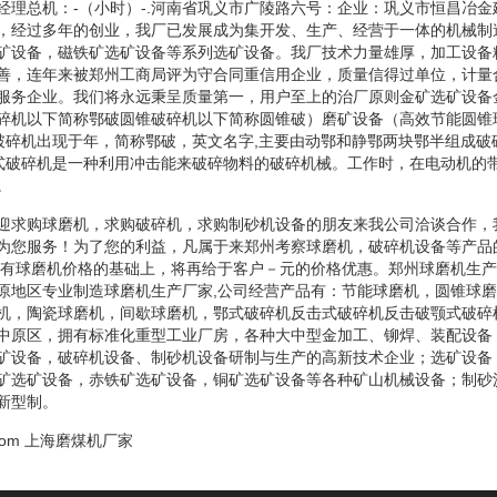
经理总机：-（小时）-.河南省巩义市广陵路六号：企业：巩义市恒昌冶
，经过多年的创业，我厂已发展成为集开发、生产、经营于一体的机械制
矿设备，磁铁矿选矿设备等系列选矿设备。我厂技术力量雄厚，加工设备
善，连年来被郑州工商局评为守合同重信用企业，质量信得过单位，计量
服务企业。我们将永远秉呈质量第一，用户至上的治厂原则金矿选矿设备
碎机以下简称鄂破圆锥破碎机以下简称圆锥破）磨矿设备（高效节能圆锥
式破碎机出现于年，简称鄂破，英文名字,主要由动鄂和静鄂两块鄂半组成
击式破碎机是一种利用冲击能来破碎物料的破碎机械。工作时，在电动机的
。
迎求购球磨机，求购破碎机，求购制砂机设备的朋友来我公司洽谈合作，
为您服务！为了您的利益，凡属于来郑州考察球磨机，破碎机设备等产品
原有球磨机价格的基础上，将再给于客户－元的价格优惠。郑州球磨机生
原地区专业制造球磨机生产厂家,公司经营产品有：节能球磨机，圆锥球
机，陶瓷球磨机，间歇球磨机，鄂式破碎机反击式破碎机反击破颚式破碎
中原区，拥有标准化重型工业厂房，各种大中型金加工、铆焊、装配设备
矿设备，破碎机设备、制砂机设备研制与生产的高新技术企业；选矿设备
矿选矿设备，赤铁矿选矿设备，铜矿选矿设备等各种矿山机械设备；制砂
新型制。
com
上海磨煤机厂家