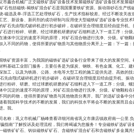
义市鑫合机械厂正文磁铁矿选矿设备技术发展磁铁矿选矿设备技术发展磁
铁矿石包括磁铁-褐铁矿混合矿石是我国重要铁矿资源。振动筛砂石生产线
烧-磁选及单-浮选工艺处理铁矿石，生产技术指标较差。经过不断攻关改
工艺、新设备、新药剂的成功研制与应用使大型磁铁矿选矿设备专业技术
的矿石先由颚式破碎机进行初步破碎，在破碎至合理细度后经由提升机、
矿石进行粉碎、研磨。经过球磨机研磨的矿石细料进入下一道工序：分级
在液体中沉淀的速度不同的原理，对矿石混合物进行洗净、分级。矿物颗
加入不同的药物，使得所要的矿物质与其他物质分离开上一篇：下一篇：
。
国铁矿资源丰富，为我国的磁铁矿选矿设备行业带来了很大的发展空间。
材料基础工业部门服务，主要任务是为煤炭、钢铁、有色金属、化工、建
深加工，以及为铁路、公路、水电等大型工程的施工提供先进、高效的技
矿石先由颚式破碎机进行初步破碎，在破碎至合理细度后经由提升机、振
进行粉碎、研磨。经过球磨机研磨的矿石细料进入下一道工序：分级。螺
体中沉淀的速度不同的原理，对矿石混合物进行洗净、分级。矿物颗粒在
不同的药物，使得所要的矿物质与其他物质分离开。我厂的选矿设备中分
随着我国科学技术的不断的发展，我们的科技水平将会不断的发展而且会
进。我。
司名称：巩义市机械厂杨峰查看详细河南省巩义市康店镇政府南一公里.
防骗指南”了解投诉及处理流程，我们将竭诚为您服务！专业磁铁矿选矿设
一磁铁矿矿石、钒钛磁铁矿矿石、含磁铁矿混合矿石和含磁铁矿多金属共