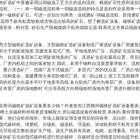
铁矿选矿中普遍采用以弱磁选工艺为主的选别流程。根据矿石性质和选别
流程。（一）单一弱磁选流程单一弱磁选流程的特点是选别作业采用单一
单一磁铁矿矿石。可进一步划分为两类：连续磨矿-弱磁选流程、阶段磨矿
：适用于嵌布粒度较粗或含铁品位较高的矿石。想了解选矿设备、磁铁矿
登录.-.料封泵:.砂石生产线褐煤烘干机布袋除尘器:联系巩义市康店镇
西大型磁铁矿选矿设备，大型磁铁矿选矿设备制造厂家选矿设备厂房建筑
和大于的陡坡地形.宜建造多层式厂房。平地地形的厂址，其原矿仓设在地
力。自流至各层加工处理陡坡地形的厂址，其原矿仓设在最高位置，而后
，厂房内机组之间的落差较大.因此，多用于物料自流坡度要求较大、流
、重介质选矿厂、洗煤厂及干式磁选厂。多层式厂房的优点是，厂房占地
，结构复杂，基建费用大单层阶梯式厂房。在’-’的山坡上.按工艺流程顺
房的长度方向基本平行于地形等高线.各台阶的厂房均为单层厂房，设备
足布置厂房的场地数时.可沿等高线方向两端相邻场地布置厂房进行横向
业商讯磁铁矿选矿设备要多少钱？作者发布江西赣州磁铁矿选矿设备要多
是稀土永磁材料价格更是涨幅较大,所以磁选设备价格较贵.具体的,看你需
家，他们会给你报价。市场上能保证强尝使用后的回收率、品位的，报价
颚式破碎机、球磨机、分级机、磁选机、浮选机、浓缩机和烘干机等主要
机可组成完整的选矿生产线。该生产线具有高效、低能、处理量高、经济
采的矿石先由颚式破碎机进行初步破碎，在破碎至合理细度后经由提升机