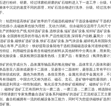
石进行粉碎、研磨。经过球磨机研磨的矿石细料进入下一道工序：分级。
液体中沉淀的速度不同的原理，对矿石混合物进行洗净、分级。经过洗净
于。
介：铂思特提高铁矿选矿效率的干式磁选机磁铁矿干选设备磁铁矿干选机
积也很小,去磁效果也较为理想，无动力消耗。但永磁筒仅适用于几何尺
生产的制砂生产线,铅锌选矿设备,选铁设备,锰矿选矿设备,铅锌矿选矿设备
设备.全国拥有优异的市场占有率,产品性能完善,深得客户信赖,赢简介：
磁选矿设备,磁铁矿选矿设备,铁矿石选矿设备,加气块设备,破碎机具有国际
市场占有率,产品简介：铁砂提取设备陆地干选机强磁磁选设备河道铁砂船
性特征，利用磁性设备将含有磁性的材料从其他材料中分离出来，用来简
炭化验设备，煤炭检测仪器服务热线：主要产品：有量热仪（氧弹热量计
铁矿的化学成分为，晶体属等轴晶系的氧化物矿物，晶体常呈八面体和菱
单晶形呈八面体或菱形十二面体，呈菱形十二面体时，菱形面上常有平行
密块状或粒状。颜色为铁黑色，条痕呈黑色，金属光泽或半金属光泽，不
具有强磁性，中国古代又称为慈石、磁石、玄石。是矿物中磁性最强的，
南就是利用这一特性制成的。氧化后变为赤铁矿或褐铁矿。磁铁矿分子式
）：.磁铁矿选矿工艺有四种方法一磨二选，一磨三选，二磨三选，精选除
矿详情请拨打专家免费鑫合选矿设备系列磁铁矿的选矿工艺流程该工艺主
别。鑫合机械拥有一流的机械设备加工能力，同时可为您提供磁铁矿选所
选矿服。