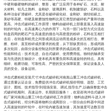
中硬和极硬物料的破碎、整形，被广泛应用于各种矿石、水泥、耐
火材料、铝凡土熟料、金刚砂、玻璃原料、机制建筑砂、石料以及
各种冶金矿渣破碎。尤其是在破碎碳化硅、金刚砂、烧结铝矾土、
美砂等高硬、特硬及耐磨蚀性物料比其它类型的破碎机产量和功效
更高。冲击式破碎机工作原理：物料由破碎机上部垂直落入高速旋
转的叶轮内，在高速离心力的作用下，与另一部门伞型方式分流在
转盘四周的靶石产生高速度的撞击与高密度的粉碎，石料在互相打
击后，在转盘和机壳之间形成涡流运动而造成多次的互相打击、摩
擦、粉碎、直至粉碎成所要求的粒度，从下部纵贯排出，形成闭路
多次轮回，由筛分设备控制达到所要求的成品粒度。冲击式破碎机
性能和特点：技术先进、自击式破碎、使用费用低。独特的轴承安
装与先进的主轴设计，使本机具有重负荷和高速旋转的特点。具有
细碎、粗磨功能、可靠性高、严密的安全保障装置、保证设备及人
员的安全。设备运转。
冲击式磨粉机安装尺寸冲击式破碎机河南嵩山重工冲击式破碎机，
通过质量认证企业，免费提供冲击式破碎机报价明细、选型、工艺
设计、图纸、技术指导!到现场安装、调试,指导生产,以确保整套冲击
式破碎机顺利、高速运作。长期跟踪服务！，欢迎咨询冲击式破碎
机厂家河南嵩山重工!冲击式破碎机工作原理：物料由进料斗进入冲
击式破碎机，经分料器将物料分成两部分，一部分由分料器中间进
入高速旋转的叶轮中，在叶轮内被迅速加速，其加速度可达数百倍