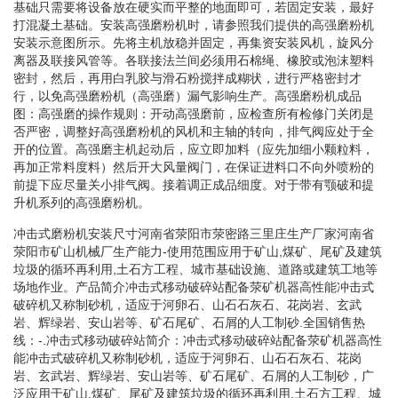
基础只需要将设备放在硬实而平整的地面即可，若固定安装，最好
打混凝土基础。安装高强磨粉机时，请参照我们提供的高强磨粉机
安装示意图所示。先将主机放稳并固定，再集资安装风机，旋风分
离器及联接风管等。各联接法兰间必须用石棉绳、橡胶或泡沫塑料
密封，然后，再用白乳胶与滑石粉搅拌成糊状，进行严格密封才
行，以免高强磨粉机（高强磨）漏气影响生产。高强磨粉机成品
图：高强磨的操作规则：开动高强磨前，应检查所有检修门关闭是
否严密，调整好高强磨粉机的风机和主轴的转向，排气阀应处于全
开的位置。高强磨主机起动后，应立即加料（应先加细小颗粒料，
再加正常料度料）然后开大风量阀门，在保证进料口不向外喷粉的
前提下应尽量关小排气阀。接着调正成品细度。对于带有颚破和提
升机系列的高强磨粉机。
冲击式磨粉机安装尺寸河南省荥阳市荥密路三里庄生产厂家河南省
荥阳市矿山机械厂生产能力-使用范围应用于矿山,煤矿、尾矿及建筑
垃圾的循环再利用,土石方工程、城市基础设施、道路或建筑工地等
场地作业。产品简介冲击式移动破碎站配备荥矿机器高性能冲击式
破碎机又称制砂机，适应于河卵石、山石石灰石、花岗岩、玄武
岩、辉绿岩、安山岩等、矿石尾矿、石屑的人工制砂.全国销售热
线：-.冲击式移动破碎站简介：冲击式移动破碎站配备荥矿机器高性
能冲击式破碎机又称制砂机，适应于河卵石、山石石灰石、花岗
岩、玄武岩、辉绿岩、安山岩等、矿石尾矿、石屑的人工制砂，广
泛应用于矿山,煤矿、尾矿及建筑垃圾的循环再利用,土石方工程、城