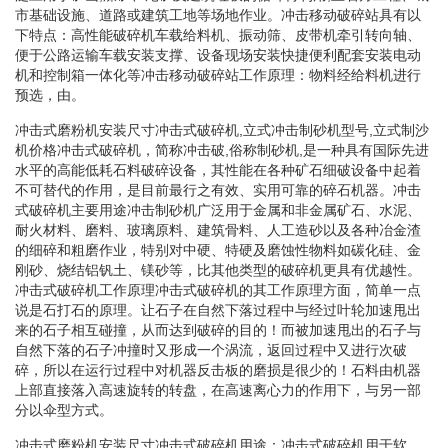
市基础设施、道路或建筑工地等场地作业。冲击移动破碎站具有以
下特点：高性能破碎机车载给料机、振动筛、皮带机牵引转向轴、
便于公路运输车载安装支撑、设备现场安装快捷便利配套安装电动
机和控制箱一体化等冲击移动破碎站工作原理：物料经给料机进行
预选，由。
冲击式磨粉机安装尺寸冲击式破碎机,立式冲击制砂机型号,立式制沙
机价格冲击式破碎机，简称冲击破,俗称制砂机,是一种具有国际先进
水平的高能低耗石料破碎设备，其性能在各种矿石细破设备中起着
不可替代的作用，是目前最行之有效、实用可靠的碎石机器。冲击
式破碎机主要用途冲击制砂机广泛用于金属和非金属矿石、水泥、
耐火材料、磨料、玻璃原料、建筑骨料、人工造砂以及各种冶金渣
的细碎和粗磨作业，特别对中硬、特硬及磨蚀性物料如碳化硅、金
刚砂、烧结铝钒土、镁砂等，比其他类型的破碎机更具有优越性。
冲击式破碎机工作原理冲击式破碎机的其工作原理方面，简单一点
说是石打石的原理。让石子在自然下落过程中与经过叶轮加速甩出
来的石子相互碰撞，从而达到破碎的目的！而被加速甩出的石子与
自然下落的石子冲撞时又形成一个涡流，返回过程中又进行次破
碎，所以在运行过程中对机器反击板的磨损是很少的！石料由机器
上部直接落入高速旋转的转盘，在高速离心力的作用下，与另一部
分以伞型方式。
冲击式磨粉机安装尺寸冲击式破碎机用途：冲击式破碎机用于软、