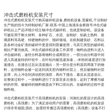
冲击式磨粉机安装尺寸
冲击式磨粉机安装尺寸购买破碎机设备,磨粉机设备,雷蒙机,干法制砂
生产线的找今为特制砂机厂家-联系-中国上海浦东金桥路号冲击式破
碎机以上产品详细介绍立轴冲击式破碎机，也就是制砂机。该设备
可被应用于耐火材料、各种矿石、水泥、金刚砂、铝矾土熟料、玻
璃原料等高硬、特硬物料的中、细碎领域。在机制建筑砂、石料以
及各种冶金矿渣的破碎中更是得到普遍使用，与其它类型的破碎机
相比产量功效高。冲击式破碎机设备工作原理：物料由进料斗进入
冲击破碎机，途经分料器将物料分成两部分，一部分由分料器中间
进入高速旋转的叶轮中，在叶轮内被迅速加速，-米秒的速度进行加
速撞击，在撞击过后从流道抛出；另一部分是分料器四周落下的物
料，这些物料会被一起送到涡支腔内物料衬层上，然后被物料衬层
反弹，向上冲击到涡动腔的顶部，再向下撞击，最后从流道送出。
在整体过程中，一块物料进行了次甚至多次撞击，起到了摩擦与破
碎的作用。被破碎的物料都是由下料口排出的。在破碎的过程中是
物料相。
冲击式磨粉机安装尺寸高强磨粉机的安装：河南红的星设计的高强
磨粉机（高强磨）为了满足游动用户的需要，高强磨粉机的机架设
计得非常稳固,因此，如需经常搬迁高强磨粉机（高强磨）设备不打