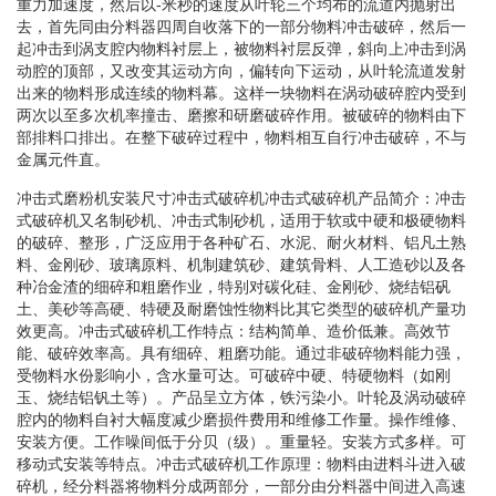
重力加速度，然后以-米秒的速度从叶轮三个均布的流道内抛射出
去，首先同由分料器四周自收落下的一部分物料冲击破碎，然后一
起冲击到涡支腔内物料衬层上，被物料衬层反弹，斜向上冲击到涡
动腔的顶部，又改变其运动方向，偏转向下运动，从叶轮流道发射
出来的物料形成连续的物料幕。这样一块物料在涡动破碎腔内受到
两次以至多次机率撞击、磨擦和研磨破碎作用。被破碎的物料由下
部排料口排出。在整下破碎过程中，物料相互自行冲击破碎，不与
金属元件直。
冲击式磨粉机安装尺寸冲击式破碎机冲击式破碎机产品简介：冲击
式破碎机又名制砂机、冲击式制砂机，适用于软或中硬和极硬物料
的破碎、整形，广泛应用于各种矿石、水泥、耐火材料、铝凡土熟
料、金刚砂、玻璃原料、机制建筑砂、建筑骨料、人工造砂以及各
种冶金渣的细碎和粗磨作业，特别对碳化硅、金刚砂、烧结铝矾
土、美砂等高硬、特硬及耐磨蚀性物料比其它类型的破碎机产量功
效更高。冲击式破碎机工作特点：结构简单、造价低兼。高效节
能、破碎效率高。具有细碎、粗磨功能。通过非破碎物料能力强，
受物料水份影响小，含水量可达。可破碎中硬、特硬物料（如刚
玉、烧结铝钒土等）。产品呈立方体，铁污染小。叶轮及涡动破碎
腔内的物料自衬大幅度减少磨损件费用和维修工作量。操作维修、
安装方便。工作噪间低于分贝（级）。重量轻。安装方式多样。可
移动式安装等特点。冲击式破碎机工作原理：物料由进料斗进入破
碎机，经分料器将物料分成两部分，一部分由分料器中间进入高速