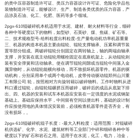
的类中压容器制造许可证、类压力容器设计许可证、危险化学品包
装物制造许可证，能够设计、生产、制造各类优质的压力容器，产
品涉及石油、化工、化肥、医药等多个领域。
2pgx-610辊破碎机本机适用于水泥、建材、耐火材料等行业，细碎
各种中等硬度以下的物料，如型砂、石英砂、煤、焦碳、矿石等。
二、技术规格型号-给料粒度出料粒度-生产量电动机功率机器重量
三、机器的构造本机器主要由辊轮、辊轮支撑轴承、压紧和调节装
置等部分组成。两破碎辊轮分别固定在两转轴上，轴的两端由轴承
支撑，并安装在底主动辊轮用螺栓固定在底座机架上，从动辊轮则
装有安全弹簧和活动轴承。使在调节辊轮间隙或当辊轮中间落入金
属异物时，从动辊轮能横向移动，而不致损坏机器零件。机器的驱
动机构，分别采用单个或两个电动机，皮带传动驱动辊郑州山川重
工有限公司.轮，按照相对方向旋转籍以破碎物料。工作时物料从进
料口通过辊轮，由辊轮辊碾挤压而破碎，破碎后的成品从底架下排
出。四、机器的安装和试车本机器应安装在一定强度的水泥或钢架
基础上。基础应保持水平，中间留有空间以便出料，基础的设计制
作应按使用地的具体情况安装前，必须检查机器零件是否齐全，有
没有损坏，。
2pgx-610辊破碎机辊子长度：-最大入料粒度：适用范围：对辊破碎
机供选矿、化学、水泥、建筑材料等工业部门中碎和细碎各种中等
硬度以下的矿石和岩石之用。适用于在水泥，化工，电力，冶金，