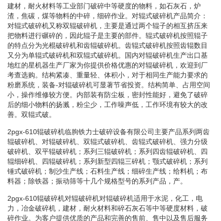
建材，耐火材料等工业部门破碎中等硬度的物料，如石灰石，炉
渣，焦碳，煤等物料的中碎，细碎作业。对辊式破碎机产品简介：
对辊式破碎机又称双辊破碎机，主要是通过两个辊子的相互挤压来
把物料进行碾碎的，因此辊子是主要的部件。辊式破碎机按照辊子
的特点分为光棍破碎机和齿辊破碎机。齿辊式破碎机按照齿辊数目
又分为单辊式破碎机和双辊式破碎机。国内对辊破碎机生产出口基
地红的星机器生产厂家为你提供价格优惠的对辊破碎机，欢迎到厂
考查选购。结构紧凑、重量轻、体积小，对于相同生产能力要求的
粉磨系统，装备-对辊破碎机可显著节省投资。结构简单、占用空间
小，操作维修较方便。内部装有防尘板，密封性能好，避免了破碎
后的细小物料的扬溅，粉尘少，工作噪声低，工作环境有较大的改
善。双辊式破。
2pgx-610辊破碎机临朐铁力士破碎设备有限公司主要产品系列两齿
辊破碎机、对辊破碎机、双辊式破碎机、齿辊式破碎机、强力分级
破碎机、双平辊破碎机；系列三辊破碎机；系列四齿辊破碎机、四
辊细碎机、四辊破碎机；系列新型四辊三碎机；颚式破碎机；系列
锤式破碎机；制沙生产线；石料生产线；细碎生产线；给料机；布
料器；除铁器；振动筛等十几个规格型号的系列产品，产。
2pgx-610辊破碎机对辊破碎机对辊破碎机适用于水泥，化工，电
力，冶金破碎机，建材，耐火材料和碎石灰石等中等硬度材料，破
碎作业。为客户提供优质的产品和完善的售前、售中以及售后服务