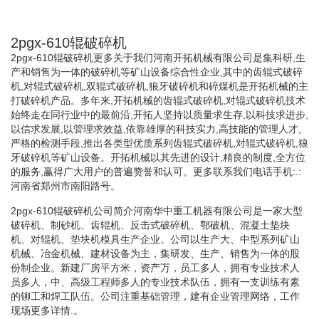
2pgx-610辊破碎机
2pgx-610辊破碎机更多关于我们河南开拓机械有限公司是集科研,生
产和销售为一体的破碎机等矿山设备综合性企业,其中的齿辊式破碎
机,对辊式破碎机,双辊式破碎机,狼牙破碎机和碎煤机是开拓机械的主
打破碎机产品。多年来,开拓机械的齿辊式破碎机,对辊式破碎机技术
始终走在同行业中的最前沿,开拓人坚持以质量求生存,以科技求进步,
以信求发展,以管理求效益,依靠雄厚的科技实力,高技能的管理人才,
严格的检测手段,推出各类型优质系列齿辊式破碎机,对辊式破碎机,狼
牙破碎机等矿山设备。开拓机械以其先进的设计,精良的制度,全方位
的服务,赢得广大用户的普遍赞誉和认可。更多联系我们电话手机:.:
河南省郑州市南阳路号。
2pgx-610辊破碎机公司简介河南华中重工机器有限公司是一家大型
破碎机、制砂机、齿辊机、反击式破碎机、鄂破机、混凝土垫块
机、对辊机、垫块机模具生产企业。公司以生产大、中型系列矿山
机械、冶金机械、建材设备为主，集研发、生产、销售为一体的股
份制企业。新建厂房平方米，资产万，员工多人，拥有专业技术人
员多人，中、高级工程师多人的专业技术队伍，拥有一支训练有素
的铆工和焊工队伍。公司注重基础管理，建有企业管理网络，工作
现场更多详情.。