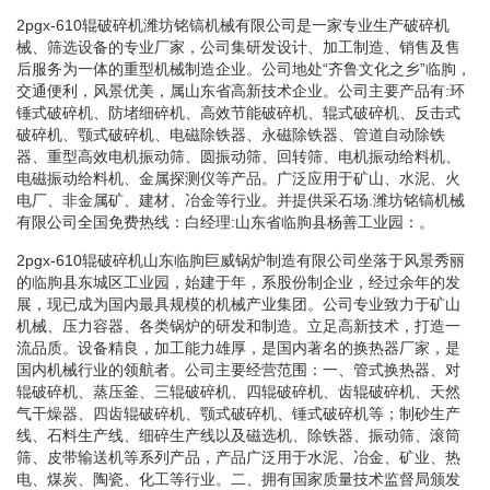
2pgx-610辊破碎机潍坊铭镐机械有限公司是一家专业生产破碎机
械、筛选设备的专业厂家，公司集研发设计、加工制造、销售及售
后服务为一体的重型机械制造企业。公司地处“齐鲁文化之乡”临朐，
交通便利，风景优美，属山东省高新技术企业。公司主要产品有:环
锤式破碎机、防堵细碎机、高效节能破碎机、辊式破碎机、反击式
破碎机、颚式破碎机、电磁除铁器、永磁除铁器、管道自动除铁
器、重型高效电机振动筛、圆振动筛、回转筛、电机振动给料机、
电磁振动给料机、金属探测仪等产品。广泛应用于矿山、水泥、火
电厂、非金属矿、建材、冶金等行业。并提供采石场.潍坊铭镐机械
有限公司全国免费热线：白经理:山东省临朐县杨善工业园：。
2pgx-610辊破碎机山东临朐巨威锅炉制造有限公司坐落于风景秀丽
的临朐县东城区工业园，始建于年，系股份制企业，经过余年的发
展，现已成为国内最具规模的机械产业集团。公司专业致力于矿山
机械、压力容器、各类锅炉的研发和制造。立足高新技术，打造一
流品质。设备精良，加工能力雄厚，是国内著名的换热器厂家，是
国内机械行业的领航者。公司主要经营范围：一、管式换热器、对
辊破碎机、蒸压釜、三辊破碎机、四辊破碎机、齿辊破碎机、天然
气干燥器、四齿辊破碎机、颚式破碎机、锤式破碎机等；制砂生产
线、石料生产线、细碎生产线以及磁选机、除铁器、振动筛、滚筒
筛、皮带输送机等系列产品，产品广泛用于水泥、冶金、矿业、热
电、煤炭、陶瓷、化工等行业。二、拥有国家质量技术监督局颁发