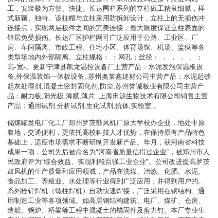
工，安装极为方便、快捷。长达围栏系列的立柱做工精良细腻，样
式新颖、独特。该柱帽与立柱采用防拆卸设计，立柱上的无损伤冲
连接点，实现两层板件之间的完美连接，最大限度保证立柱表面的
锌层免受损伤。长达厂区护栏网可广泛应用于公路、工业区、厂
房、车间隔离、市政工程、住宅小区、体育场馆、机场、监狱等各
类型场地内外部隔离。立柱规格：.；网孔；丝径：.，.，.，.，.；
高-宽-。更新宁津县凯龙温控设备厂主营产品：水泥发泡保温板设
备,外保温装饰一体板设备,.苏州奥莱鑫建材公司主营产品：水泥起砂
起灰处理剂,混凝土密封固化剂,防尘.苏州誉诚板业有限公司主营产
品：耐力板,阳光板,薄膜,薄片,.上海田源生物技术有限公司销售主营
产品：通用试剂,分析试剂,生化试剂,抗体,实验室.。
储煤罐发电厂化工厂郑州罗茨鼓风机厂原大学校办企业，地处中原
腹地，交通便利，更依托高校科技人才优势，在保持原有产品特色
基础上，适应市场需求不断研制开发新产品。年月，获河南省科技
成果一项，公司先后被命名为“河南省质量信得过企业”，被郑州市人
民政府评为“综合效益、实现利税百强工业企业”。公司改进提高罗茨
鼓风机的生产质量和应用领域，产品在洗煤、冶炼、化肥、水泥、
食品加工、养殖业、水处理等行业得到广泛应用，并得到用户的。
系列栓钉焊机（螺柱焊机）自动快速焊接，广泛采用在钢结构、通
用制造工业等各项领域。如高层钢结构建筑、电厂、煤矿、仓房、
造船、锅炉、桥梁等工程中混凝土的锚固件及剪力钉。本厂专业生