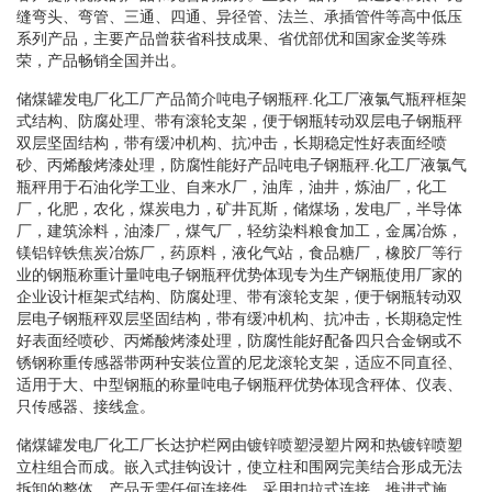
缝弯头、弯管、三通、四通、异径管、法兰、承插管件等高中低压
系列产品，主要产品曾获省科技成果、省优部优和国家金奖等殊
荣，产品畅销全国并出。
储煤罐发电厂化工厂产品简介吨电子钢瓶秤.化工厂液氯气瓶秤框架
式结构、防腐处理、带有滚轮支架，便于钢瓶转动双层电子钢瓶秤
双层坚固结构，带有缓冲机构、抗冲击，长期稳定性好表面经喷
砂、丙烯酸烤漆处理，防腐性能好产品吨电子钢瓶秤.化工厂液氯气
瓶秤用于石油化学工业、自来水厂，油库，油井，炼油厂，化工
厂，化肥，农化，煤炭电力，矿井瓦斯，储煤场，发电厂，半导体
厂，建筑涂料，油漆厂，煤气厂，轻纺染料粮食加工，金属冶炼，
镁铝锌铁焦炭冶炼厂，药原料，液化气站，食品糖厂，橡胶厂等行
业的钢瓶称重计量吨电子钢瓶秤优势体现专为生产钢瓶使用厂家的
企业设计框架式结构、防腐处理、带有滚轮支架，便于钢瓶转动双
层电子钢瓶秤双层坚固结构，带有缓冲机构、抗冲击，长期稳定性
好表面经喷砂、丙烯酸烤漆处理，防腐性能好配备四只合金钢或不
锈钢称重传感器带两种安装位置的尼龙滚轮支架，适应不同直径、
适用于大、中型钢瓶的称量吨电子钢瓶秤优势体现含秤体、仪表、
只传感器、接线盒。
储煤罐发电厂化工厂长达护栏网由镀锌喷塑浸塑片网和热镀锌喷塑
立柱组合而成。嵌入式挂钩设计，使立柱和围网完美结合形成无法
拆卸的整体。产品无需任何连接件，采用扣拉式连接，推进式施