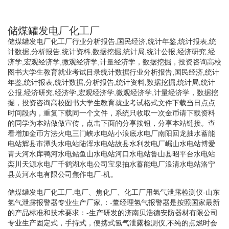
储煤罐发电厂化工厂
储煤罐发电厂化工厂行业分析报告,国民经济,统计年鉴,统计报表,统
计数据,分析报告,统计资料,数据挖掘,统计局,统计公报,经济研究,经
济学,宏观经济学,微观经济学,计量经济学，数据挖掘，投资咨询高校
图书大学生教育就业考试目录统计数据行业分析报告,国民经济,统计
年鉴,统计报表,统计数据,分析报告,统计资料,数据挖掘,统计局,统计
公报,经济研究,经济学,宏观经济学,微观经济学,计量经济学，数据挖
掘，投资咨询高校图书大学生教育就业考试格式文件下载当日点点
时间段内，重复下载同一个文件，系统只收取一次金币请下载资料
的同学为本站做做宣传，点击下面的分享按钮，分享本站链接。查
看增加金币方法火电三门峡水电站小浪底水电厂南阳回龙抽水蓄能
电站辉县市潭头水电站陆浑水电站故县水利发电厂崛山水电站博爱
青天河水库鸭河水电鲇鱼山水电站河口水电站鲁山县昭平台水电站
栾川天源水电厂千鹤湖水电公司宝泉抽水蓄能电厂浪清水电站洛宁
县黄河水电有限公司焦作电厂-机。
储煤罐发电厂化工厂.电厂、焦化厂、化工厂用氢气泄露检测仪-山东
氢气泄露报警器专业生产厂家,：-董经理氢气报警器是按照国家最新
的产品标准和技术要求：-生产研发的济南贝浩德安防器材有限公司
专业生产固定式，手持式，便携式氢气泄露检测仪,不纯的点燃时会