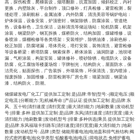
高，探伤检查，爬梯装设，烟塔翻新，抗震加固，倾斜校正，内衬
更换，内壁除灰，平台制作，顶口修补，灯具检修，避雷检测，裂
缝处理，涂刷航标，金属油漆，内外防腐，清洗美容等锅炉电站：
炉体保温，设备安装，炉顶密封，钢架除锈，防腐涂装，管道绝
热，设备标色，卫生保洁，达标清洗等储运场站：轮机防腐，机架
涂装，钢梁防护，钢瓦拆换，煤桥防火，结构加固，煤罐维修，设
备喷涂，煤棚检修等各类塔架：安装维护，除锈油漆，涂刷色标，
校正加固，防腐堵漏，塔体亮化，塔灯安装，装饰清洗，避雷检修
等设备桥梁：桥塔防腐，钢索保养，桥体涂装，涵洞防渗，池坝堵
漏，气柜涂装，构架安装，罐体修补，喷砂除锈，电缆防火，设备
防腐，化工腐蚀等楼厦场馆：字牌刨光，结构防火，屋面防水，保
洁亮化，贴面探伤，广告装拆，外墙装饰，环保清洗，室内喷涂，
报废拆除，加固维修，防雷检测等厂房仓库：墙梁加固，钢梁油
漆，结构防火，防潮。
储煤罐发电厂化工厂提供加工定制:是|品牌:帝智|型号:-|额定电压:|额
定电流:|分断能力:无|机械寿命:|产品认证:提供加工定制:是|品牌:东
风、五十铃|清扫速度:|清扫宽度:|最大清扫能力:|地刷数量:|发动机型
号:|排量:多种.提供加工定制:是|品牌:东风|清扫速度:|清扫宽度:|最大
清扫能力:|地刷数量:|发动机型号:|排量:多种供选|乘员.提供加工定制:
是|品牌:东风福瑞卡扫路车|清扫速度|清扫宽度|最大清扫能力:|地刷
数量:|发动机型号:.品牌:|类型:储能用蓄电池|电池盖和排气拴结构:阀
控式密闭蓄电池|化学类型:铅酸蓄电池|电压:|荷电状态:免维护蓄电