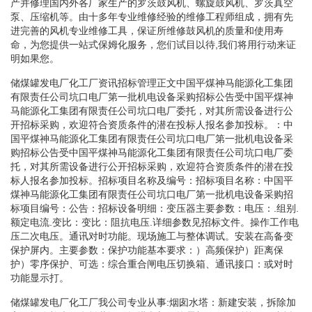
产并修理国内外各厂家生产的罗茨鼓风机、螺旋鼓风机、罗茨真空
泵、压缩机等。由十多年专业维修经验的维修工程师组成，拥有先
进完善的风机专业维修工具，保证所维修鼓风机的质量和使用寿
命，为您提供一站式保姆化服务，您们试目以待,我们将用行动来证
明如果您。
储煤罐发电厂化工厂资讯招标管理正文中国平煤神马能源化工集团
有限责任公司坑口电厂第一批机电设备采购招标公告受中国平煤神
马能源化工集团有限责任公司坑口电厂委托，对其所需设备进行公
开招标采购，欢迎符合资质条件的潜在投标人报名参加投标。：中
国平煤神马能源化工集团有限责任公司坑口电厂第一批机电设备采
购招标公告受中国平煤神马能源化工集团有限责任公司坑口电厂委
托，对其所需设备进行公开招标采购，欢迎符合资质条件的潜在投
标人报名参加投标。招标项目名称及编号：招标项目名称：中国平
煤神马能源化工集团有限责任公司坑口电厂第一批机电设备采购招
标项目编号：公告：招标设备明细：变压器主要参数：电压：.组别.
额定电流.变比：变比：阻抗电压.详细参数见招标文件。操作工作电
压二次电压。通讯对时功能。现场施工与整体调试。安装在高备变
保护屏内。主要参数：保护功能基本要求：）高频保护）距离保
护）零序保护、可选：综合重合闸电压切换箱、通讯接口：或对时
功能显示打。
储煤罐发电厂化工厂我公司专业从事:烟囱水塔：新建安装，拆除加