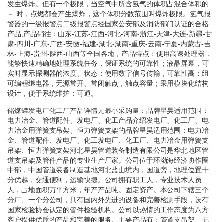
发生爆炸。但有一个极限，当空气中所含氢气的体积占混合体积的
－.时，点燃都会产生爆炸，这个体积分数范围叫爆炸极限。氢气报
警器的一级报警点二级报警点经国家公安部及消防部门认证的合格
产品,产品销往：山东-江苏-江西-河北-河南-浙江-天津-大连-新疆-甘
肃-四川-广东-广西-安徽-福建-湖北-湖南-重庆-云南-宁夏-内蒙古-吉
林-上海-贵州-陕西-山西等全国各地，产品特点：使用高速处理器，
能够快速精确地处理系统任务，保证系统的可靠性；液晶屏幕，可
实时显示探测器的浓度、状态；使用数字信号传输，可靠性高；组
可编程继电器，无源常开、常闭触点，触点容量；采用模块化结构
设计，便于系统维护；可通。
储煤罐发电厂化工厂产品详情元最小采购量：品牌星昊适用范围：
电力冶金、管道配件、发电厂、化工产品介绍发电厂、化工厂、电
力冶金用弹簧支吊架、恒力弹簧支架的品牌星昊适用范围：电力冶
金、管道配件、发电厂、化工发电厂、化工厂、电力冶金用弹簧支
吊架、恒力弹簧支架河北星昊管道装备制造有限公司是华北地区管
道支吊架及管件产品的专业生产厂家。公司位于环渤海经济协作圈
中部，中国管道装备制造基地河北盐山境内，国道旁，地理位置十
分优越，交通便利，运输快捷。公司拥有职工人，专业技术人员
人，占地面积万平方米，年产产品吨。固定资产。本公司下辖三个
分厂、一个分公司，具有国内外先进的设备和完善检测手段，设有
国家检验协会认定的管件检验机构。公司以热情的工作态度为八方
客户提供优质的产品和完善的服务。主要产品有：管道支吊架、无