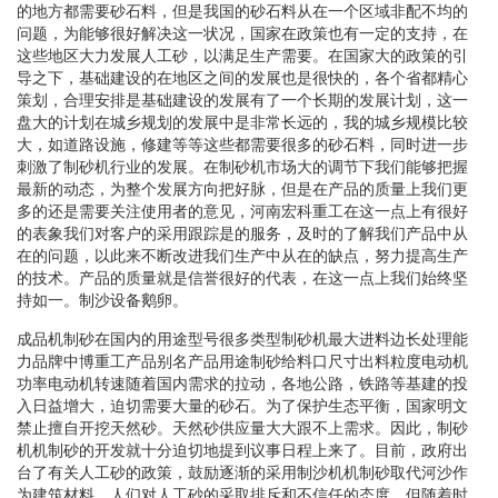
的地方都需要砂石料，但是我国的砂石料从在一个区域非配不均的
问题，为能够很好解决这一状况，国家在政策也有一定的支持，在
这些地区大力发展人工砂，以满足生产需要。在国家大的政策的引
导之下，基础建设的在地区之间的发展也是很快的，各个省都精心
策划，合理安排是基础建设的发展有了一个长期的发展计划，这一
盘大的计划在城乡规划的发展中是非常长远的，我的城乡规模比较
大，如道路设施，修建等等这些都需要很多的砂石料，同时进一步
刺激了制砂机行业的发展。在制砂机市场大的调节下我们能够把握
最新的动态，为整个发展方向把好脉，但是在产品的质量上我们更
多的还是需要关注使用者的意见，河南宏科重工在这一点上有很好
的表象我们对客户的采用跟踪是的服务，及时的了解我们产品中从
在的问题，以此来不断改进我们生产中从在的缺点，努力提高生产
的技术。产品的质量就是信誉很好的代表，在这一点上我们始终坚
持如一。制沙设备鹅卵。
成品机制砂在国内的用途型号很多类型制砂机最大进料边长处理能
力品牌中博重工产品别名产品用途制砂给料口尺寸出料粒度电动机
功率电动机转速随着国内需求的拉动，各地公路，铁路等基建的投
入日益增大，迫切需要大量的砂石。为了保护生态平衡，国家明文
禁止擅自开挖天然砂。天然砂供应量大大跟不上需求。因此，制砂
机机制砂的开发就十分迫切地提到议事日程上来了。目前，政府出
台了有关人工砂的政策，鼓励逐渐的采用制沙机机制砂取代河沙作
为建筑材料。人们对人工砂的采取排斥和不信任的态度，但随着时