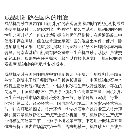
成品机制砂在国内的用途
成品机制砂在国内的用途机制砂的表观密度,机制砂的密度,机制砂成
本使用机制砂与天然砂对比：坚固性与耐久性试验。机制砂的坚固
性能比河砂稍差，但仍然达到标准的优等品指标，在普通混凝土中
使用不存在问题。但在经常遭受摩擦冲击的混凝土构件中使用，除
必须掺用外加剂，还应控制混凝土的灰砂比和砂的压碎指标与石粉
含量。河南宏基矿山机械有限公司专业生产机制砂，承接生产线交
钥匙工程。如果您有任何需求，您可以直接电询我们：机制砂的表
观密度,机制砂的密度,机制砂成本。
成品机制砂在国内的用途中文印刷版元电子版元印刷版和电子版元
英文印刷版电子版印刷版和电子版免长话费一、中国机制砂石生产
线行业发展历程和现状二、中国机制砂石生产线行业发展中存在的
问题三、中国机制砂石生产线行业所处生命周期第三章中国机制砂
石生产线行业市场发展环境分析第一节、政策环境（宏观、行业、
区域）第二节、经济环境一、国内经济环境二、国际贸易环境第三
节、社会环境第四节、技术环境（机制砂石生产线行业工艺技术现
状）第四章机制砂石生产线产业链分析第一节、机制砂石生产线产
业链模型简述第二节、上游行业概述第三节、下游用户概述第五章
供求分析：国内市场需求第一节、需求规模一、机制砂石生产线产