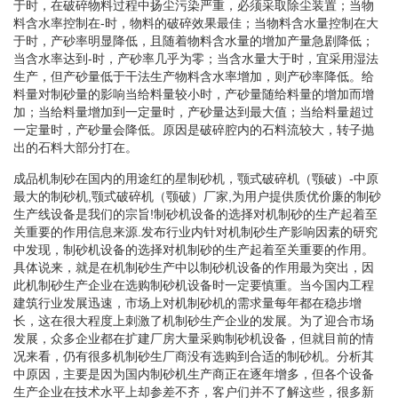
于时，在破碎物料过程中扬尘污染严重，必须采取除尘装置；当物
料含水率控制在-时，物料的破碎效果最佳；当物料含水量控制在大
于时，产砂率明显降低，且随着物料含水量的增加产量急剧降低；
当含水率达到-时，产砂率几乎为零；当含水量大于时，宜采用湿法
生产，但产砂量低于干法生产物料含水率增加，则产砂率降低。给
料量对制砂量的影响当给料量较小时，产砂量随给料量的增加而增
加；当给料量增加到一定量时，产砂量达到最大值；当给料量超过
一定量时，产砂量会降低。原因是破碎腔内的石料流较大，转子抛
出的石料大部分打在。
成品机制砂在国内的用途红的星制砂机，颚式破碎机（颚破）-中原
最大的制砂机,颚式破碎机（颚破）厂家,为用户提供质优价廉的制砂
生产线设备是我们的宗旨!制砂机设备的选择对机制砂的生产起着至
关重要的作用信息来源.发布行业内针对机制砂生产影响因素的研究
中发现，制砂机设备的选择对机制砂的生产起着至关重要的作用。
具体说来，就是在机制砂生产中以制砂机设备的作用最为突出，因
此机制砂生产企业在选购制砂机设备时一定要慎重。当今国内工程
建筑行业发展迅速，市场上对机制砂机的需求量每年都在稳步增
长，这在很大程度上刺激了机制砂生产企业的发展。为了迎合市场
发展，众多企业都在扩建厂房大量采购制砂机设备，但就目前的情
况来看，仍有很多机制砂生厂商没有选购到合适的制砂机。分析其
中原因，主要是因为国内制砂机生产商正在逐年增多，但各个设备
生产企业在技术水平上却参差不齐，客户们并不了解这些，很多新