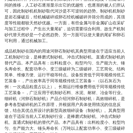
间的推移，人工砂石逐渐显示出它的优越性，也逐渐的被人们所认
可，因此制砂机机制砂取代河沙是不可逆转的趋势。制砂机机制砂
是岩石爆破后，经机械破碎或卵石经机械破碎并筛分而成的，其强
度等性能都较天然砂优越。一方面，有些金属与非金属矿山在采矿
与加工过程中，产生出大量尾矿，迫切需要综合利用。故生产机制
砂代替天然砂是一个必然趋势。另一方面可以使大量的尾矿和卵石
可利用，通过机械加工。
成品机制砂在国内的用途河卵石制砂机其典型用途在于适应当前人
工机制砂行业，是棒磨式制砂机、冲击式制砂机、直通式制砂机的
替代产品。本产品具有：出料粒度小、粒型均匀、生产能力大、锤
头寿命长、配套功率小、变三级破碎为二级破碎、工艺简化、结构
简单、维修方便、运行平稳等特点。设备投资低于同等规模传统工
艺装备－，产出效率高于同等规模传统工艺装备－（以石灰石为
例：一次成品粒度占以上）。长期运行维修费用低于同等规模传统
工艺装备－，广泛应用于机制砂石料、水泥、耐材、冶金等行业。
细碎机（河卵石制砂机）产品介绍河卵石制砂机：高效细碎机，是
参考各型破碎机的工作原理，并根据用户具体使用情况的信息反
馈，结合其优点所设计的新型高效细碎设备（制砂机）。其典型用
途在于适应当前人工机制砂行业，是棒磨式制砂机、冲击式制砂
机、直通式制砂机的替代产品。本产品具有：出料粒度小、粒型均
匀、生产能力大、锤头寿命长（万吨以上配套功率小、变三级破碎