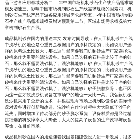
品下游各应用领域分析二、-年中国市场机制砂石生产线产品需求规
模及增速三、影响中国市场机制砂石生产线需求规模的因素四、机
制砂石生产线产品下游各应用领域需求趋势五、-年中国市场机制砂
石生产线产品需求规模及增速预测第二节、区域市场需求概况第六
章机制砂石生产线。
成品机制砂在国内的用途本文.发布时间导读：在人工机制砂生产线
中洗砂机的地位是否重要是根据用户的原料决定的，比如说用户选
择的原料泥土比较大，那么这时就需要我们机制砂生产厂家选择洗
砂机来作为重要的清洗设备。如果自己选择的石料是比较干净的卵
石，那么就不需要洗砂机了。洗沙机能够让砂.在人工机制砂生产线
中洗砂机的地位是否重要是根据用户的原料决定的，比如说用户选
择的原料泥土比较大，那么这时就需要我们机制砂生产厂家选择洗
砂机来作为重要的清洗设备。如果自己选择的石料是比较干净的卵
石，那么就不需要洗砂机了。洗沙机能够让砂子脱胎换骨，也正因
为这一点才致洗沙机设备在市场中的地位一天比一高。我弘毅机械
洗沙机采用了全新的技术，并根据现今市场上机制砂设备的实际情
况对设备进行创新和改进。洗沙机在作业过程中大大降低了沙子的
流失，同时增加了传动部分的砂子脱水系统，设备材质都是经过精
挑细选的将故障率大大降低，大大的提高了设备的生产效率与设备
寿命，在目前市场。
成品机制砂在国内的用途随着我国基础建设投入进一步发展，很多