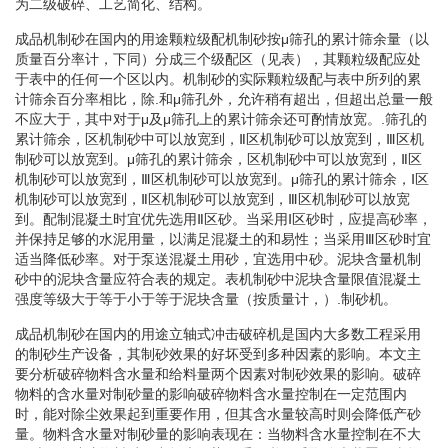
为二级破碎、工艺简化、结构。
成品机制砂在国内的用途颗粒级配机制砂按μ筛孔的累计筛余量（以
质量百分率计，下同）分成三个级配区（见表），其颗粒级配应处
于表中的任何一个区以内。机制砂的实际颗粒级配与表中所列的累
计筛余百分率相比，除.和μ筛孔外，允许稍有超出，但超出总量一般
不应大于，其中对于μ及μ筛孔上的累计筛余还可酌情放宽。.筛孔的
累计筛余，区机制砂中可以放宽到，Ⅱ区机制砂可以放宽到，Ⅲ区机
制砂可以放宽到。μ筛孔的累计筛余，区机制砂中可以放宽到，Ⅱ区
机制砂可以放宽到，Ⅲ区机制砂可以放宽到。μ筛孔的累计筛余，Ⅰ区
机制砂可以放宽到，Ⅱ区机制砂可以放宽到，Ⅲ区机制砂可以放宽
到。配制混凝土时宜优先选用Ⅱ区砂。当采用Ⅰ区砂时，应提高砂率，
并保持足够的水泥用量，以满足混凝土的和易性；当采用Ⅲ区砂时宜
适当降低砂率。对于泵送混凝土用砂，宜选用中砂。泥块含量机制
砂中的泥块含量应符合表的规定。表机制砂中泥块含量限值混凝土
强度等级大于等于小于等于泥块含量（按质量计，）.制砂机。
成品机制砂在国内的用途立轴式冲击破碎机是国内大多数工程采用
的制砂生产设备，其制砂效果的好坏受到多种因素的影响。本文主
要分析破碎物料含水量和给料量两个因素对制砂效果的影响。破碎
物料的含水量对制砂量的影响破碎物料含水量控制在一定范围内
时，能对除尘效果起到重要作用，但其含水量较高时则会降低产砂
量。物料含水量对制砂量的影响表现在：当物料含水量控制在不大