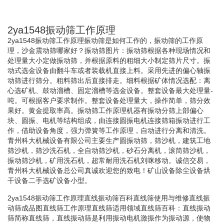
2ya1548振动筛工作原理
2ya1548振动筛工作原理振动筛是如何工作的，振动筛的工作原
理，沙金震动筛哪家好？振动筛图片：振动筛根据各种现场情况和
处理量大小定做振动筛，并根据原料的粗细大小制定筛片尺寸。振
动式选金设备由翻斗车或者装载机直接上料。采用先进的偏心轴振
动筛进行筛分。粗料筛出后直接排走。细料根据矿体情况选配：离
心选矿机、鼓动溜槽、固定溜槽等选金设备。整套设备最大处理量-
吨。可根据客户要求制作。整套设备处理量大，操作简单，筛分效
果好。黄金提取率高。振动筛工作原理机器有振动分筛上部偏心
块、圆振、电机等结构组成，由连接圆振电机连接筛箱振动进行工
作，借助设备角度，强力弹簧等工作原理，自动进行分离和清洗。
青州科大机械设备有限公司主要生产圆振动筛，筛沙机，建筑工地
筛沙机，筛沙洗石机，全自动筛沙机，砂石分离机，滚筒筛沙机，
振动筛沙机，矿用洗石机，超常耐用洗石机刘咪移动。诚信交易，
青州科大机械设备总公司真诚欢迎您的致电！矿山设备除尘设备烘
干设备二手选矿设备小型。
2ya1548振动筛工作原理直线振动筛百科直线筛使用与维修直线振
动筛成品图直线筛工作原理直线筛适用领域直线筛百科：直线振动
筛简称直线筛，直线振动筛是利用振动电机激振作为振动源，使物