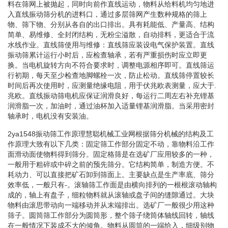
料在筛网上被抛起，同时向前作直线运动，物料从给料机均匀地进
入直线振动筛分机的进料口，通过多层筛网产生数种规格的筛上
物、筛下物、分别从各自的出口排出。具有耗能低、产量高、结构
简单、易维修、全封闭结构，无粉尘溢散，自动排料，更适合于流
水线作业。直线筛使用与维修：直线筛应装设电气保护装置。直线
振动筛累计运行小时后，应检查轴承，若有严重损伤时应立即更
换。当电机旋转方向不符合要求时，调整电源相序即可。直线筛运
行初期，每天至少检查地脚螺栓一次，防止松动。直线筛停置较长
时间后再次使用时，应测量绝缘电阻，用于伏兆欧表测量，应大于.
兆欧。直线振动筛电机应保证润滑良好，每运行二周左右补充锂基
润滑脂一次，加油时，通过油杯加入适量锂基润滑脂。当采用密封
轴承时，电机没有安装油。
2ya1548振动筛工作原理慧聪机械工业网根据筛分机械的结构及工
作原理大致有以下几类：固定筛工作部分固定不动，靠物料沿工作
面滑动面使物料得到筛分。固定格筛是在选矿厂应用较多的一种，
一般用于粗碎或中碎之前的预先筛分。它结构简单，制造方便。不
耗动力、可以直接把矿石卸到筛面上。主要缺点是生产率底、筛分
效率低，一般只有-。滚轴筛工作面是由横向排列的一根根滚动轴构
成的，轴上有盘子，细粒物料就从滚轴或盘子间的缝隙通过。大块
物料由滚思带动向一端移动并从末端排出。选矿厂一般很少用这种
筛子。圆筒筛工作部分为圆筒形，整个筛子绕筒体轴线回转，轴线
在一般情况下装成不大的倾角。物料从圆筒的一端给入，细级别物