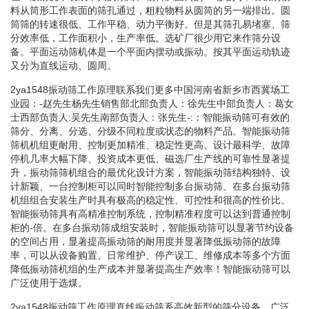
料从筒形工作表面的筛孔通过，粗粒物料从圆筒的另一端排出。圆
筒筛的转速很低、工作平稳、动力平衡好。但是其筛孔易堵塞、筛
分效率低，工作面积小，生产率低。选矿厂很少用它来作筛分设
备。平面运动筛机体是一个平面内摆动或振动。按其平面运动轨迹
又分为直线运动、圆周。
2ya1548振动筛工作原理联系我们更多中国河南省新乡市西冀场工
业园：-赵先生杨先生销售部北部负责人：徐先生中部负责人：葛女
士西部负责人:吴先生南部负责人：张先生-:：智能振动筛可有效的
筛分、分离、分选、分级不同粒度或状态的物料产品。智能振动筛
筛机机组更耐用、控制更加精准、稳定性更高、设计最科学、故障
停机几率大幅下降、投资成本更低、磁选厂生产线的可靠性显著提
升，振动筛筛机组合的最优化设计方案，智能振动筛结构独特、设
计新颖、一台控制柜可以同时智能控制多台振动筛、在多台振动筛
机组组合安装生产时具有极高的稳定性、可控性和很高的性价比。
智能振动筛具有高精准控制系统，控制精准程度可以达到普通控制
柜的-倍。在多台振动筛成组安装时，智能振动筛可以显著节约设备
的空间占用，显著提高振动筛的耐用度并显著降低振动筛的故障
率，可以从设备购置、日常维护、停产误工、维修成本等多个方面
降低振动筛机组的生产成本并显著提高生产效率！智能振动筛可以
广泛使用于选煤。
2ya1548振动筛工作原理直线振动筛系高效新型的筛分设备，广泛