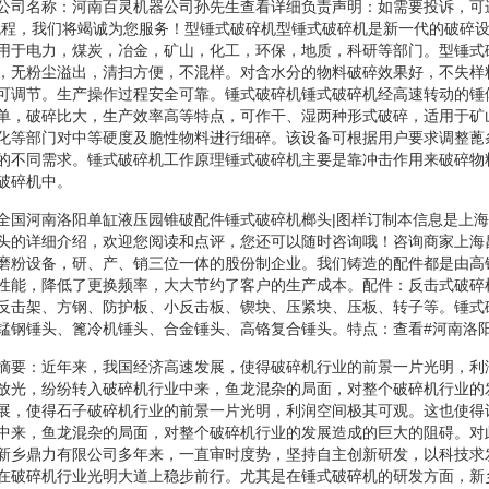
公司名称：河南百灵机器公司孙先生查看详细负责声明：如需要投诉，可
流程，我们将竭诚为您服务！型锤式破碎机型锤式破碎机是新一代的破碎
用于电力，煤炭，冶金，矿山，化工，环保，地质，科研等部门。型锤式
，无粉尘溢出，清扫方便，不混样。对含水分的物料破碎效果好，不失样
可调节。生产操作过程安全可靠。锤式破碎机锤式破碎机经高速转动的锤
单，破碎比大，生产效率高等特点，可作干、湿两种形式破碎，适用于矿
化等部门对中等硬度及脆性物料进行细碎。该设备可根据用户要求调整蓖
的不同需求。锤式破碎机工作原理锤式破碎机主要是靠冲击作用来破碎物
破碎机中。
全国河南洛阳单缸液压园锥破配件锤式破碎机榔头|图样订制本信息是上
头的详细介绍，欢迎您阅读和点评，您还可以随时咨询哦！咨询商家上海
磨粉设备，研、产、销三位一体的股份制企业。我们铸造的配件都是由高
性能，降低了更换频率，大大节约了客户的生产成本。配件：反击式破碎
反击架、方钢、防护板、小反击板、锲块、压紧块、压板、转子等。锤式
锰钢锤头、篦冷机锤头、合金锤头、高铬复合锤头。特点：查看#河南洛阳
摘要：近年来，我国经济高速发展，使得破碎机行业的前景一片光明，利
放光，纷纷转入破碎机行业中来，鱼龙混杂的局面，对整个破碎机行业的
展，使得石子破碎机行业的前景一片光明，利润空间极其可观。这也使得
中来，鱼龙混杂的局面，对整个破碎机行业的发展造成的巨大的阻碍。对
新乡鼎力有限公司多年来，一直审时度势，坚持自主创新研发，以科技求
在破碎机行业光明大道上稳步前行。尤其是在锤式破碎机的研发方面，新