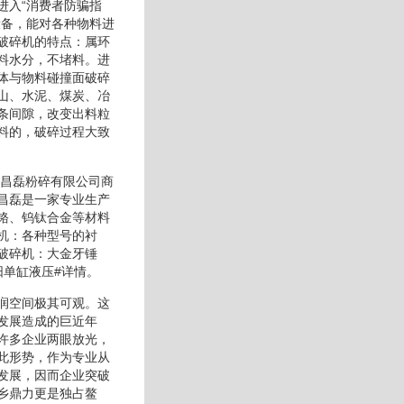
进入“消费者防骗指
设备，能对各种物料进
破碎机的特点：属环
料水分，不堵料。进
体与物料碰撞面破碎
山、水泥、煤炭、冶
条间隙，改变出料粒
料的，破碎过程大致
海昌磊粉碎有限公司商
昌磊是一家专业生产
铬、钨钛合金等材料
机：各种型号的衬
破碎机：大金牙锤
单缸液压#详情。
润空间极其可观。这
发展造成的巨近年
许多企业两眼放光，
此形势，作为专业从
发展，因而企业突破
乡鼎力更是独占鳌