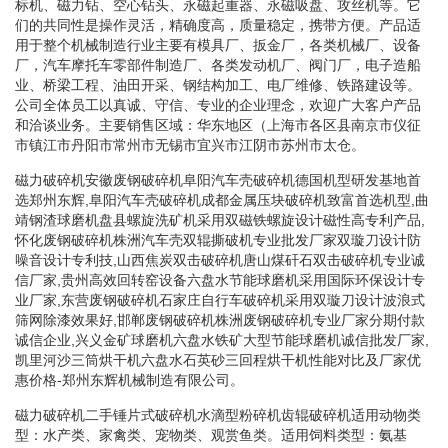
标机、磁力钻、空心钻头、永磁起重器、永磁吸盘、攻丝机等。它
们的共同性是操作灵活，精确度高，质量稳定，携带方便。产品适
用于整个机械制造行业主要有模具厂、扳金厂，各类机械厂、设备
厂，汽车摩托车零部件制造厂、各类发动机厂、阀门厂，电子造船
业、桥梁工程、油田开采、钢结构加工、电厂维修、铁路建设等。
公司全体员工以真诚、守信、专业的企业理念，欢迎广大客户产品
和洽谈业务。主要销售区域：华东地区（上海市各区县南京市仪征
市镇江市丹阳市常州市无锡市宜兴市江阴市苏州市太仓。
磁力破碎机安徽废钢破碎机阜阳汽车壳破碎机德国机型研发基地首
选郑州东辉,阜阳汽车壳破碎机成都金属压块破碎机致富首选机型,曲
靖钢渣球磨机盘县螺旋洗矿机采用双磁铁螺旋设计磁性高专利产品,
怀化废钢破碎机株洲汽车壳双辊撕破机专业批发厂家双璇刀设计防
噪音设计专利技,山西焦炭双击破碎机唐山煤矸石双击破碎机专业诚
信厂家,贵州高效回转窑设备六盘水节能球磨机采用国际环保设计专
业厂家,东营废钢破碎机石家庄自行车破碎机采用双璇刀设计波浪式
筛网除漆效果好,邯郸废钢破碎机株洲废钢破碎机专业厂家分期付款
诚信企业,兴义金矿球磨机六盘水铁矿大型节能球磨机诚信批发厂家,
凯里河沙三筒烘干机六盘水石英砂三回程烘干机性能对比及厂家优
惠价格-郑州东辉机械制造有限公司。
磁力破碎机二手锤片式破碎机水滴型粉碎机齿辊破碎机适用动物类
型：水产类、家禽类、宠物类、观赏鱼类。适用饲料类型：氨基