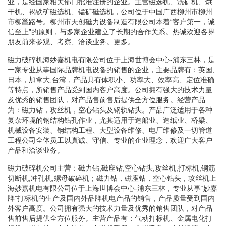
业，是经国家相关部门批准注册的企业。主营磁选机、洗矿机、烘
干机、褐铁矿磁选机、锰矿磁选机，公司位于中国广西柳州市柳州
市柳邕路号。柳州市天创磁力设备制造有限公司本着“客户第一，诚
信至上”的原则，与多家企业建立了长期的合作关系。热诚欢迎各界
朋友前来参观、考察、洽谈业务。更多。
磁力破碎机海妙嘉机电有限公司位于上海世博会中心-浦东三林，是
一家专业从事国际品牌机电设备的销售的企业，主要品牌有：英国,
日本，加拿大,台湾，产品具有体积小、功率大、效率高、定位准确
等特点，所销售产品受到国内客户高度。公司拥有强大的技术力量
及优秀的销售团队，对产品售前售后提供全方位服务。经营产品
为：磁力钻，攻丝机，空心钻头及钢轨钻头。产品广泛适用于各种
复杂环境的钢结构钻孔作业，尤其适用于造船业、造纸业、桥梁、
机械设备安装、钢结构工程、大型设备维修、电厂维修及一切管道
工程公司全体员工以真诚、守信、专业的企业理念，欢迎广大客户
产品和洽谈业务。
磁力破碎机公司主营：磁力钻,磁座钻,空心钻头,攻丝机,打标机,钢筋
切断机,冲孔机,螺母破碎机；磁力钻，磁座钻，空心钻头，攻丝机上
海妙嘉机电有限公司位于上海世博会中心-浦东三林，专业从事“妙嘉
牌”打标机的生产及国内外品牌机电产品的销售，产品质量受到国内
外客户高度。公司拥有强大的技术力量及优秀的销售团队，对产品
售前售后提供全方位服务。主营产品有：气动打标机、金属电化打