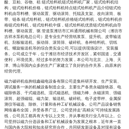
酸、豆粕、谷物、秸.链式给料机链式给料机厂家，链式给料机结
构，链式给料机价格，链式给料机特点链式给料机产品介绍链式给
料机由导料槽、驱动装置、驱动滚筒、托辊及支架、改向滚筒、板
带、链条.链式给料机，链式给料机价格链式给料机，链式给料机价
格链式给料机，链式给料机中煤，链式给料机优质链式给料机由导
料槽、驱动装置、驱.管道泵潍坊市汇科通用机械有限公司（潍坊市
吉祥水泵机电总公司）是专业生产经营纸浆泵、提升机、皮带输送
机、刮板输送机、振动筛、滚筒筛、破碎机、各种给料机、切纸
机、螺旋输送机等的综合类实业公司,可以提供现场设计、安装服
务。公司成立于年，位于潍坊市经济技术开发区，紧邻国道，交通
便利，环境优美。经过多年的努力发展，本公司与北京、上海、天
津、博山等国内众多的生产厂家建立了良好的合作关系，由原来的
经营代理。
磁力破碎机临朐锐鑫磁电设备有限公司是集科研开发、生产安装、
调试服务一体的机械设备制造企业。主要生产各类永磁除铁器、电
磁除铁器、干式磁选机、湿式磁选机、强磁力棒、永磁滚筒、强磁
滚筒、超强磁辊、磁力架、输送机、破碎机、电子皮带秤、金属探
测仪等磁选、除铁、计量和各种工矿机械设备。公司产品设备销售
网络遍布全国，并受各界广泛。公司坚持走“高精尖”可持续发展路
线，公司员工都具有大专以上文凭，并从事相关行业几年以上。公
司坚持以磁力分选设备和工矿机械设备为发展之根本，近年来一直
与国内各大院校和知名研究所合作，共同研发新设备及对现有设备