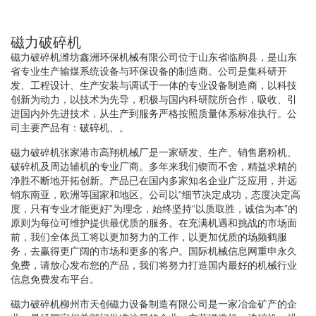
磁力破碎机
磁力破碎机潍坊鑫洲环保机械有限公司位于山东省临朐县，是山东
省专业生产输煤系统设备与环保设备的制造商。公司是集科研开
发、工程设计、生产安装与调试于一体的专业设备制造商，以科技
创新为动力，以技术为先导，积极与国内科研院所合作，吸收、引
进国内外先进技术，从生产到服务严格按照质量体系标准执行。公
司主要产品有：破碎机、。
磁力破碎机张家港市高翔机械厂是一家研发、生产、销售磨粉机、
破碎机及周边辅机的专业厂商。多年来我们锲而不舍，精益求精的
净胜不断地开拓创新。产品已在国内多家知名企业广泛应用，并远
销东南亚，欧洲等国家和地区。公司以“细节决定成功，态度决定高
度，只有专业才能更好”为理念，始终坚持“以质取胜，诚信为本”的
原则为每位可维护提供最优质的服务。在充满机遇和挑战的市场面
前，我们全体员工将以更加努力的工作，以更加优质的场频鹤服
务，去赢得更广阔的市场和更多的客户。国际机械信息网重申永久
免费，请放心发布您的产品，我们将努力打造国内最好的机械行业
信息免费发布平台。
磁力破碎机柳州市天创磁力设备制造有限公司是一家冶金矿产的企