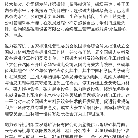
技术整改。公司研发的超强磁辊（超强磁滚筒）磁场高达，处于国
内领先水平，不断拉近与美日差距，超强磁力棒磁场高达，已达世
界领先水平。公司技术力量雄厚，生产设备精良，生产工艺先进，
公司管理科学严谨，在发展过程中不断超越自己，争创行业最先
锋。临朐锐鑫磁电设备有限公司始终遵主营产品或服务:永磁除铁
器、电磁。
磁力破碎机，国家标准化管理委员会以国标委综合号文批准成立全
国磁力材料及设备标准化工作组，并公布了第一届全国磁力材料及
设备标准化工作组委员名单。全国磁力材料及设备标准化工作组成
立大会在岳阳召开山东华特磁电公司及国内有关大专院校、科研单
位和其他企业的个单位的代表名列其中。其中中国科学院力学研究
所毛斌教授、兰州大学物理学院李发伸教授为顾问，湖南大学电气
与信息工程学院黄守道教授为主任委员。该工作组主要负责磁力材
料、磁力搅拌设备、磁力起重设备、磁力除铁设备、铸造配料称重
电磁设备及其配套的电气控制设备领域的国家标准制修订工作。这
一平台对带动全国磁力材料及设备技术的开发应用、促进行业规范
和产业延伸等具有重要意义。成立大会在岳阳召开。国家标准化管
理委员会工业标准一部肖寒处长莅会并为工作组授牌。
磁力破碎机洛阳昱发选矿设备有限公司为您提供云母破碎机导向。
云母破碎机导向洛阳昱发机器工程师分析指出：我国破碎机行业发
展存在三大问题：一是：我国破碎机行业中，单中小型的破碎机企