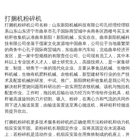
打捆机粉碎机
打捆机粉碎机公司名称：山东新阳机械科技有限公司孔经理经理联
系山东山东济宁市曲阜市孔子国际商贸城中央商务区西楼号买玉米
秸秆收集机认准曲阜新阳！新阳机械，实实在在。曲阜新阳机械科
技有限公司坐落于儒家文化发源地中国曲阜，公司位于当地最繁荣
的商务中心孔子国际商贸城内，东临曲阜汽车站，北临曲阜经济开
发区，是一家中型规模的有限责任公司。公司现有员工人，其中本
科以上专业技术人才人，硕士研究生人，高级技师人，是一家集研
发，制造，销售于一体的现代化企业。主要从事食品机械、生物饲
料机械，生物有机肥料机械、农牧机械，新型建材等行业的生产技
术及配套机械的研发、中试、推广。新阳牌秸秆收集机是我公司为
解决秸秆焚烧问题而科研出的一款实用型农牧机械。该机与拖拉机
配套作业。工作时，拖拉机后输出动力经万向节传给作业机具，秸
秆被高速旋转的刀片切割、吸入、粉碎，在离心力和气流的共同作
用下进入输送装置，由输送装置送至离心抛送机，将碎秸秆经抛送
筒提升吹出。
打捆机粉碎机更多技术服务粉碎机的正确使用方法粉碎机和动力机
组应安装牢固。若粉碎机长期固定作业，应将其固定在水泥基础
上；若粉碎机是流动作业，机组应安装在用角铁制成的机座上，并