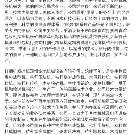
容器为主导产品，集青贮打捆机、包膜机、药材挖掘机、食品机械
等机械为一体的的综合民营企业。公司经营多年来通过不断的积
累，技术力量雄厚，整体素质强。公司秉承“质量，服务至上”的经营
理念，以市场为导向，不断追求科技创新，历经数十载的努力，拥
有完整、科学的质量管理体系。“融兴”牌系列产品畅销全国各地，深
受客户的信赖。公司主要经营：酿酒设备不锈钢罐青贮打捆机青贮
包膜机揉搓机粉碎机铡草机颗粒机药材收获机薯类收获机大蒜收获
机液压打包机行走式打捆机粉条机淀粉机洗薯机挖坑机秸秆回收机
等.本厂秉承互惠互利的合作理念，以精湛的技术，良好的信誉，过
硬的质量，一如既往地为广大新老客户服务。我们以诚信、实力和
产。
打捆机粉碎机郑州鑫地机械设备有限公司，始建于年，是集生物质
燃料成型机、秸秆压块机、秸秆煤炭成型机、木屑颗粒机、秸秆颗
粒机、秸秆粉碎机、木材粉碎机、生物质锅炉、麦草打捆机、烘干
机和输送机的设计、生产于一体的高新技术企业。公司技术力量雄
厚，硬件设备完善，地理位置优越，交通便利，现与河南农业大
学、农业部农村可再生能源重点开放实验室、中国船舶重工第研究
所等单位建立起长期技术合作关系，并与国内多家企业及同行建立
了长期稳定的业务伙伴关系。公司一直致力于各类机械及电子设备
的开发制造，尤其在生物质新能源设备领域更是取得了重大的突
破。目前本公司拥有多种生物质燃料成型机、秸秆压块机、秸秆燃
料成型机、秸秆煤炭成型机、锯末压块机、秸秆颗粒机、木屑颗粒