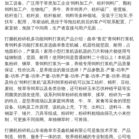
加工设备。广泛用于草类加工企业’饲料加工户、秸杆饲料厂、颗粒
饲料加工户、生物电厂、养牛、养羊饲养户、秸杆碳厂、密度板、
秸杆造门、秸杆炭、秸杆板材、饲料等多种领域。.安装于三轮车,手
扶车，配用，,等柴油机,悬挂于等拖拉机前后的客户可联系配置。厂
家直销，免除了中间商，生产者直接与用户见面，。
打捆机粉碎机多功能饲料打浆机产品介绍：曲阜“鲁宏”青饲料打浆机
青饲料多功能打浆机首选曲阜鲁宏机械，机器性能坚固、耐用，占
地面积小，产量高！家用小型打浆机该机器的刀片和锤片都使用号
锰钢制造，坚固、耐用！使用时间是普通材料二十倍以上！本机器
集粉碎、铡草、青饲料打浆为一体，养殖专用饲料打浆机产品质量
保证，性价比高，是养殖业的最佳选择！产品参数及-产量-功率产
量-功率-产量-功率-产量-功率产量-功率-产量-功率-产量-功率-用途
及特点“饲料打浆机”该系列饲草粉碎机可以加工桔杆、棉秆、豆桔、
麦桔、牧草等饲草以及各类谷物，还可粉碎玉米芯供种植平菇等实
用菌类的朋友使用。该系列饲草粉碎机有铡草、揉草、粉碎为一体
的特点，是型养殖场以及家庭饲养猪、牛、羊、家禽等采食的理想
设备。结构及工作原理、该机由上壳、下壳、出料口、进料斗、角
钢架子、锤片、刀具等组成。粉碎时，粉碎料粗细由筛孔大小来控
制，可更换不同筛网。单独铡草时，可将筛。
打捆机粉碎机山东省曲阜市圣鑫机械有限公司是集技术开发、产品
制造、销售、服务于一体的农、牧养殖机械的专业制造商。公司地