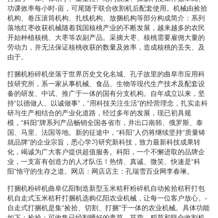
功课效率每小时-亩，可尾随于联合收割机后配套使用。机械由捡拾
机构、卷压滚筒机构、扎线机构、放捆机构等部分构成简介：系列
落地红枣收获机械随着我国核桃产业的不断发展，越来越多的农民
开始种植核桃、大枣等农副产品。采摘大枣、核桃需要雇佣大量的
劳动力，并无法保证核桃收获的数量及效率，造成核桃的丢失、及
由于。
打捆机粉碎机坐落于世界历史文化名城、孔子故里的曲阜市应用科
技研究所，系一家从事机械、食品、生物等现代生产技术及配套设
备的研发、中试、推广于一体的国有分支机构。自年成立以来，坚
持“以德做人、以诚做事”，“用科技关注生活”的经营理念，扎实走科
研与生产相结合的产业化道路，经过多年的发展，现已初具规
模，“科阳”牌系列产品畅销全国各省市，并出口南韩、俄罗斯、泰
国、马里、法国等地。新的征途中，“科阳”人仍将继续坚持“质量铸
就品牌”的企业宗旨，悉心学习研究新科技，致力最新科技成果转
化，竭诚为广大客户提供超值服务。科阳，一个不懈进取的品牌企
业，一支富有创造力的人才队伍！热情、真诚、微笑、快速是“科
阳”恪守的生存之道。网店：网店店主：孔瑞雪百业网李春琳。
打捆机粉碎机曲阜亿阳制造新型玉米秸秆粉碎机自动捡拾秸秆打包
机自走式玉米秸秆打捆机选购亿阳农业机械，让每一位客户放心。-
自走式打捆机是集“捡拾、切割、打捆”于一体的农业机械。具体功能
如下：捡拾：可收集已经割晒好的青草、苜蓿、稻草和联合收割机