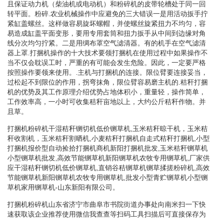
且保证动力机（柴油机或电动机）和粉碎机的皮带轮槽处于同一回
转平面。粉碎.农业机械操作中应避免的三大错误一是用活动扳手拧
紧缸盖螺丝。这样做容易旋坏螺帽，并使螺丝旋紧扭力不均匀，容
易造成缸盖平面变形，要用专用套筒和扭力扳手从中间到边缘对角
线分次均匀拧紧。二是用绸布罩空气滤清器。有的机手在空气滤清
器上罩.打捆机操作的十大技术要领打捆机在使用过程中如果操作不
当不仅会耽误工时，严重的有可能会发生危险。因此，一定要严格
按照操作要领来使用。.主机与打捆机的连接。限位臂要连接妥当，
过松起不到限位的作用，拐弯抹角，限位臂容易磨主机的.秸秆打捆
机的优势及其工作原理介绍优势占地体积小，重量轻，操作简单，
工作效率高，一小时可收集秸秆亩地以上，大约公斤秸秆作物。并
且草。
打捆机粉碎机干湿秸秆铡切机低价铡草机,玉米秸秆晾干机，玉米秸
秆收割机，玉米秸秆割晒机,小麦秸秆打捆机自走式秸秆打捆机,小型
打捆机报价型自动捡拾打捆机商机新阳打捆机批发,玉米秸秆铡草机
小型铡草机批发,高效节能铡草机新阳铡草机农牧专用铡草机,厂家供
应干湿秸秆铡切机低价铡草机,直销谷秸铡草机铡草揉搓粉碎机,高效
节能铡草机新阳铡草机农牧专用铡草机,批发小型青贮铡草机小型铡
草机家用铡草机-山东新阳有限公司。
打捆机粉碎机山东省济宁市曲阜市书院街道办事处向南米扫一下快
速获取该企业推荐使用微信我查查等扫码工具扫描后可直接保存为