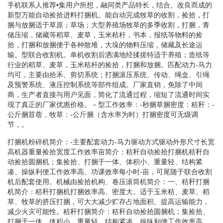
手机联系人推荐•集用户所想，融同类产品特长，结合。改良而成的
新型万能自动捡拾进料打捆机。能自动完成牧草的收割，捡拾，打
捆与放捆适于草原；草场；大型养殖场牧草的多季收割，打捆，青
储压缩，储藏等稻草、麦草，玉米秸杆，书本，报纸等物料的捡
拾，打捆和放捆便于各种散堆，大垛的物料压缩，储藏及长途运
输。型联合收割机。单机收割后洒满地经揉搓特适于养殖；造纸等
行业的稻草、麦草，玉米秸杆的捡拾，打捆和放捆。匹配动力-马力
均可，主要由拾禾、剪切系统；打捆滚压系统、传动、绳盒、引绳
及预警系统、液压控制系统等部件组成。厂家直销，免除了中间
商，生产者直接与用户见面，简化了流通过程，缩短了流通时间实
现了真正的厂家优惠价格。－型工作效率：-秒捆草捆密度：秸秆：-
公斤捆苜蓿，牧草：-公斤捆（含水率为时）打捆密度可无级调
节，。
打捆机粉碎机简介：-主要配套动力-马力驱动方式驱动外形尺寸长宽
高机器重量捡拾宽度工作效率亩简介：秸秆自动捡拾打捆机秸秆自
动捡拾圆捆机；集捡拾、打捆于一体、体积小、重量轻、结构紧
凑、操纵利便工作效率高、功课效率每小时-亩，可尾随于联合收割
机后配套使用。机械由捡拾机构、卷压滚筒机简介：一、秸秆打捆
机简介：秸秆打捆机打捆效率高、密度大。适于玉米秸、麦草、稻
草、牧草的挤压打捆，可大大减少贮存占地面积、提高运输能力，
减少火灾可能性。秸秆打捆简介：秸秆自动捡拾圆捆机；集捡拾、
打捆于一体、体积小、重量轻、结构紧凑、操纵利便工作效率高、