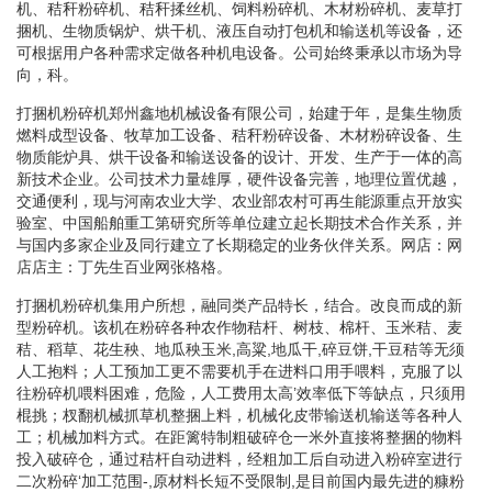
机、秸秆粉碎机、秸秆揉丝机、饲料粉碎机、木材粉碎机、麦草打
捆机、生物质锅炉、烘干机、液压自动打包机和输送机等设备，还
可根据用户各种需求定做各种机电设备。公司始终秉承以市场为导
向，科。
打捆机粉碎机郑州鑫地机械设备有限公司，始建于年，是集生物质
燃料成型设备、牧草加工设备、秸秆粉碎设备、木材粉碎设备、生
物质能炉具、烘干设备和输送设备的设计、开发、生产于一体的高
新技术企业。公司技术力量雄厚，硬件设备完善，地理位置优越，
交通便利，现与河南农业大学、农业部农村可再生能源重点开放实
验室、中国船舶重工第研究所等单位建立起长期技术合作关系，并
与国内多家企业及同行建立了长期稳定的业务伙伴关系。网店：网
店店主：丁先生百业网张格格。
打捆机粉碎机集用户所想，融同类产品特长，结合。改良而成的新
型粉碎机。该机在粉碎各种农作物秸杆、树枝、棉杆、玉米秸、麦
秸、稻草、花生秧、地瓜秧玉米,高粱,地瓜干,碎豆饼,干豆秸等无须
人工抱料；人工预加工更不需要机手在进料口用手喂料，克服了以
往粉碎机喂料困难，危险，人工费用太高’效率低下等缺点，只须用
棍挑；杈翻机械抓草机整捆上料，机械化皮带输送机输送等各种人
工；机械加料方式。在距篱特制粗破碎仓一米外直接将整捆的物料
投入破碎仓，通过秸杆自动进料，经粗加工后自动进入粉碎室进行
二次粉碎‘加工范围-,原材料长短不受限制,是目前国内最先进的糠粉