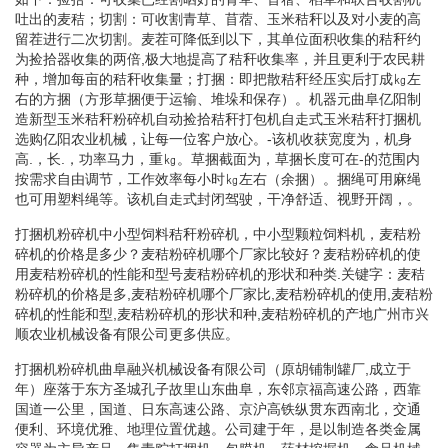
吐出的麦秸；切割：可收割青草、苜蓿、玉米秸秆以及对小麦的高
留茬进行二次切割。麦茬可降低到以下，其单位面积收集的秸秆约
为捡拾器收集的两倍,极大地提高了秸秆收集率，并且更利于农民耕
种，增加每亩的秸秆收集量；打捆：即把散秸秆经压实后打成㎏左
右的方捆（方形草捆便于运输、堆垛和保存）。机器元曲阜亿阳制
造新型玉米秸秆粉碎机自动捡拾秸秆打包机自走式玉米秸秆打捆机
选购亿阳农业机械，让每一位客户放心。-该机收获宽度为，机身
高.，长.，功率马力，重㎏。草捆截面为，草捆长度可在-的范围内
按需求自由调节，工作效率每小时㎏左右（余捆）。捆绳可用麻绳
也可用塑料绳等。该机自走式封闭驾驶，干净舒适、视野开阔，。
打捆机粉碎机中小型饲料秸秆粉碎机，中小型颗粒饲料机，麦秸粉
碎机的价格是多少？麦秸粉碎机哪个厂家比较好？麦秸粉碎机的使
用麦秸粉碎机的性能和型号麦秸粉碎机的形状和种类.关键字：麦秸
粉碎机的价格是多,麦秸粉碎机哪个厂家比,麦秸粉碎机的使用,麦秸粉
碎机的性能和型,麦秸粉碎机的形状和种,麦秸粉碎机的产地广州市兴
顺农业机械设备有限公司更多供应。
打捆机粉碎机曲阜融兴机械设备有限公司（原胡铺制罐厂,成立于
年）座落于东方圣城孔子故里山东曲阜，东邻京福高速公路，西靠
国道一公里，国道、日东高速公路、京沪高铁纵贯东西南北，交通
便利、环境优雅、地理位置优越。公司建于年，是以制造各类金属