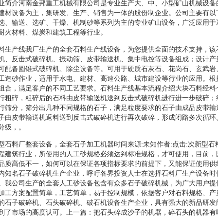
业简介河南金邦重工机械有限公司是专业生产大、中、小型矿山机械设备
建材设备为主，集研发、生产、销售为一体的股份制企业。公司主要有以
选、输送、选矿、干燥、机制砂等系列为主的专业矿山设备，广泛应用于
耐火材料、煤炭和建筑工程等行业。
料生产线我厂生产的全套石料生产线设备，为您提供全面的技术支持，该
机、反击式破碎机、振动筛、皮带输送机、集中电控等设备组成；设计产
可配备圆锥式破碎机、除尘设备等。可用于硬质石灰石、花岗石、玄武岩
工造砂作业，适用于水电、建材、高速公路、城市建设等行业的应用。根
组合，满足客户的不同工艺要求。石料生产线基本流程介绍大块石料经料
行粗碎，粗碎后的石料由皮带输送机送到反击式破碎机进行进一步破碎；
行筛分，筛分出几种不同规格的石子，满足粒度要求的石子由成品皮带输
子由皮带输送机返料送到反击式破碎机进行再次破碎，形成闭路多次循环
分级，。
型石料厂整套设备，全套石子加工机器时间来源:未知作者:点击:次新型石
程建筑行业，所使用的人工砂规格必须达到标准规格，才可使用，目前，
品质高低不一，如何可以在保证各项指标要求的前提下，又能保证使用供
内知名石子破碎机生产企业，呼吁各界投资人士在选择石料厂生产设备时
。我公司生产的全套人工砂设备包含有众多石子破碎机械，为广大用户提
加工方案配置简单，工艺简单，易于控制规模，依据客户对石料规格、产
的石子破碎机、石头破碎机、破石机设备生产企业，具有强大的新品研发
到了市场的高度认可。上一篇：把石头碎成沙子的机器，碎石头的机器有