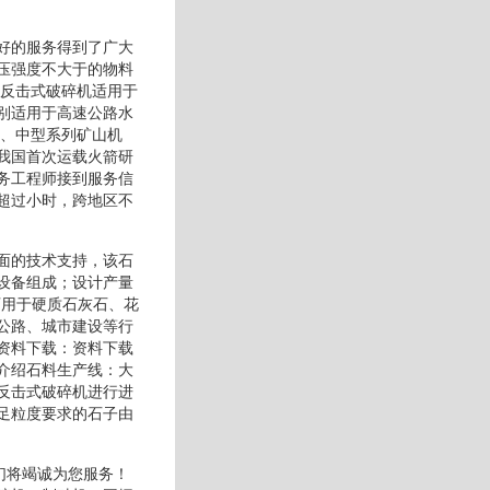
好的服务得到了广大
压强度不大于的物料
机反击式破碎机适用于
别适用于高速公路水
大、中型系列矿山机
我国首次运载火箭研
务工程师接到服务信
超过小时，跨地区不
面的技术支持，该石
设备组成；设计产量
可用于硬质石灰石、花
公路、城市建设等行
资料下载：资料下载
介绍石料生产线：大
反击式破碎机进行进
足粒度要求的石子由
们将竭诚为您服务！