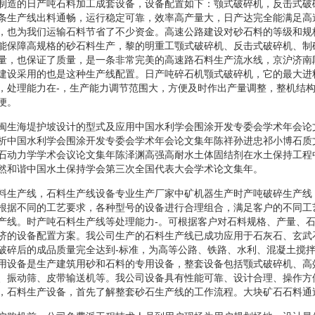
制造的日产吨石料加工成套设备，设备配置如下：颚式破碎机，反击式破
条生产线出料通畅，运行稳定可靠，效率高产量大，日产达完全能满足高
，也为我们运输石料节省了不少资金。高速公路建设对砂石料的等级和规
能保障高规格的砂石料生产，黎的明重工颚式破碎机、反击式破碎机、制
量，也保证了质量，是一条非常完美的高速路石料生产流水线，京沪济南
建设采用的也是这种生产线配置。日产吨碎石机颚式破碎机，它的最大进
，处理能力在-，生产能力调节范围大，方便及时作出产量调整，整机结
便。
闽生海堤护坡设计的型式及应用中国水利学会围涂开发专委会学术年会论
析中国水利学会围涂开发专委会学术年会论文集年陈祥孙进忠祁小博石质
石动力学学术会议论文集年陈泽渊高强高耐水土体固结剂在水土保持工程
然和谐中国水土保持学会第三次全国代表大会学术论文集年。
料生产线，石料生产线设备专业生产厂家中矿机器生产时产吨破碎生产线
根据不同的工艺要求，各种型号的设备进行合理组合，满足客户的不同工
产线。时产吨石料生产线等处理能力-。可根据客户对石料规格、产量、
济的设备配置方案。我公司生产的石料生产线已成功应用于石灰石、玄武
破碎后的成品质量完全达到-标准，为高等公路、铁路、水利、混凝土搅
用设备是生产建筑用砂和石料的专用设备，整套设备包括颚式破碎机、高
、振动筛、皮带输送机等。我公司设备具有性能可靠、设计合理、操作方
，石料生产设备，首先了解整套砂石生产线的工作流程。大块矿石石料通