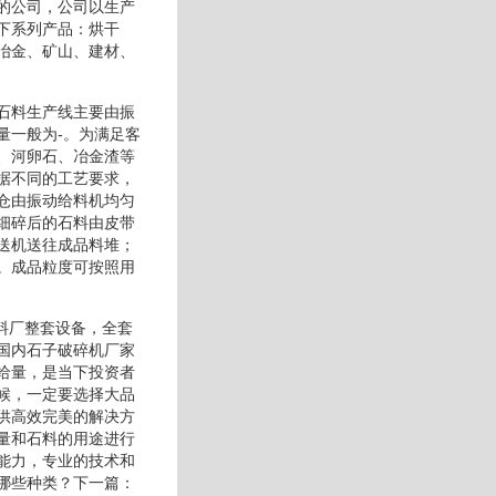
的公司，公司以生产
下系列产品：烘干
冶金、矿山、建材、
石料生产线主要由振
量一般为-。为满足客
、河卵石、冶金渣等
据不同的工艺要求，
仓由振动给料机均匀
细碎后的石料由皮带
送机送往成品料堆；
。成品粒度可按照用
料厂整套设备，全套
国内石子破碎机厂家
给量，是当下投资者
候，一定要选择大品
供高效完美的解决方
量和石料的用途进行
能力，专业的技术和
哪些种类？下一篇：