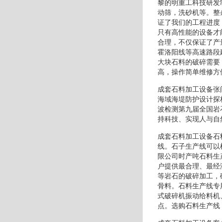
黎的明重工科技研发
动筛，洗砂机等。整
证了我们的工程进度
只有高性能的设备才
合理，不仅保证了产
霍洛阳线等高速路段
大块石料的破碎需要
高，操作简单维修方
成套石料加工设备张
海域海堤防护设计探
波检测第九届全国岩
持科技、实现人与自
成套石料加工设备石
线。石子生产线可以
限公司时产吨石料生
户提供最合理、最经
等岩石的破碎加工，
骨料。石料生产线专
式破碎机振动给料机
点。选购石料生产线