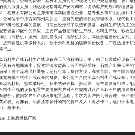
户购机前，公司免费派工程技术人员到用户现场为用户规划场地、设计最
的售后服务人员，到达现场指导客户安装调试，协助客户规划和管理设备
科工程技术有限公司是郑州市高新区重点企业，是专业从事矿山机械和工
。公司位于中原古刹郑州高新区，拥有先进的现代化管理体系、现代化工
南中科经过多年的发展，目前已经形成了以选矿设备，石料生产线为主的
配套设备和配件的供应，主要产品包括制砂生产线、石料生产线、砂石生
碎机（制砂机）系列、振动筛系列、洗砂机系列、高压悬辊磨粉机系列、
、皮带输送机等多种系列、数十余种规格的破碎制粉设备，广泛适用于矿
等行业。
套石料生产线石料生产线设备在工艺流程的设计中，由于各级破碎设备匹
它具有占地面积小，投资经济效益高，碎石料品质好，石粉产出率低等的
确保了整个流程出料通畅，运行可靠，操作方便，高效节能。在全国各地
鑫龙机械石料生产线设备的身影。我公司生产的全套石料生产线设备，为
振动给料机、颚式破碎机、反击式破碎机、振动筛、等主要设备组成，配
石料生产线的设备配置主要依据客户对石料规格以及产量和石料的用途来
面服务，依据客户生产现场来配置流程，力求为客户做到最合理、最经济
玄武岩、河卵石、冶多渣等多种物料的骨料及人工造沙作业，适用于水电
用。根据不。
com
上海磨煤机厂家