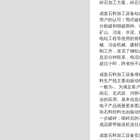
碎石加工方案，碎石
成套石料加工设备站
用户的认可！鄂式破
分粗破和细破两种。
矿山、冶金、水泥、
电站工程等使用的骨
械、冶金机械、建材
制工作，攻克了钢铝
息后分钟联系，电话
超过小时，跨省份不
成套石料加工设备维
料生产线主要由振动
一般为-。为满足客
岗石、玄武岩、河卵
业的应用。基本信息
电子产品画册更多图
块石料经料仓由振动
一步破碎；细碎后的
成品胶带输送机送往
成套石料加工设备负