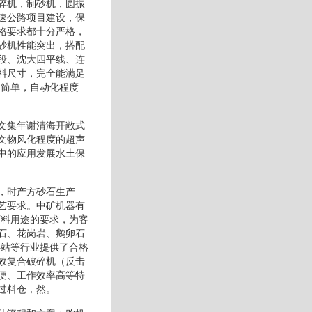
碎机，制砂机，圆振
速公路项目建设，保
格要求都十分严格，
砂机性能突出，搭配
段、沈大四平线、连
料尺寸，完全能满足
构简单，自动化程度
文集年谢清海开敞式
文物风化程度的超声
中的应用发展水土保
，时产方砂石生产
艺要求。中矿机器有
石料用途的要求，为客
石、花岗岩、鹅卵石
拌站等行业提供了合格
效复合破碎机（反击
便、工作效率高等特
过料仓，然。