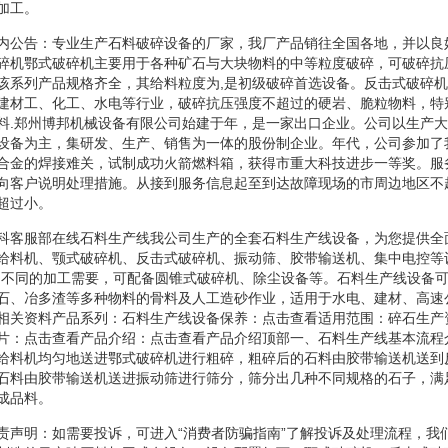
加工。
内公告：专业生产石料破碎设备的厂家，我厂产品销往全国各地，并以良
碎机鄂式破碎机主要用于各种矿石与大块物料的中等粒度破碎，可破碎抗
该系列产品规格齐全，其给料粒度为,是初级破碎首选设备。反击式破碎
建材工、化工、水电等行业，破碎抗压强度不超过的硬岩、脆粒物料，特
料.郑州博邦机械设备有限公司始建于年，是一家出口企业。公司以生产
设备为主，集研发、生产、销售为一体的股份制企业。年代，公司参加了
合金的焊接难关，试制成功火箭燃料箱，获得市重大科技进步一等奖。服
向客户说明处理措施。从接到服务信息起至到达故障现场的市周边地区不
超过小。
科客服部在线石料生产线我公司生产的全套石料生产线设备，为您提供全
给料机、颚式破碎机、反击式破碎机、振动筛、胶带输送机、集中电控等
户不同的加工需要，可配备圆锥式破碎机、除尘设备等。石料生产线设备
石、冶多渣等多种物料的骨料及人工造砂作业，适用于水电、建材、高速
相关资料产品系列：石料生产线设备保养：点击查看适用范围：碎石生产
片：点击查看产品介绍：点击查看产品介绍顶部一、石料生产线基本流程
给料机均匀地送进鄂式破碎机进行粗碎，粗碎后的石料由胶带输送机送到
石料由胶带输送机送进振动筛进行筛分，筛分出几种不同规格的石子，满
成品料。
责声明：如需要投诉，可进入“消费者防骗指南”了解投诉及处理流程，我