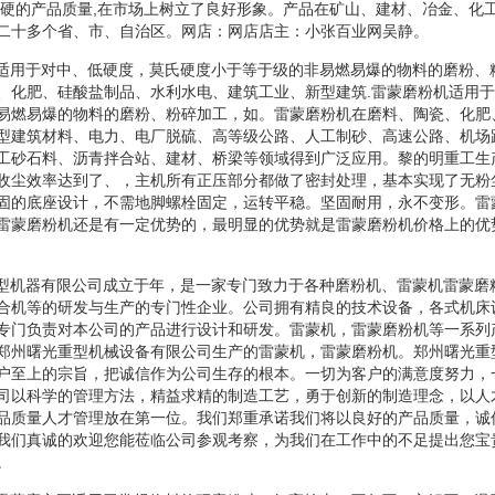
过硬的产品质量,在市场上树立了良好形象。产品在矿山、建材、冶金、化
二十多个省、市、自治区。网店：网店店主：小张百业网吴静。
机适用于对中、低硬度，莫氏硬度小于等于级的非易燃易爆的物料的磨粉、
、化肥、硅酸盐制品、水利水电、建筑工业、新型建筑.雷蒙磨粉机适用
易燃易爆的物料的磨粉、粉碎加工，如。雷蒙磨粉机在磨料、陶瓷、化肥
型建筑材料、电力、电厂脱硫、高等级公路、人工制砂、高速公路、机场
工砂石料、沥青拌合站、建材、桥梁等领域得到广泛应用。黎的明重工生
收尘效率达到了、，主机所有正压部分都做了密封处理，基本实现了无粉
固的底座设计，不需地脚螺栓固定，运转平稳。坚固耐用，永不变形。雷
雷蒙磨粉机还是有一定优势的，最明显的优势就是雷蒙磨粉机价格上的优
重型机器有限公司成立于年，是一家专门致力于各种磨粉机、雷蒙机雷蒙磨
合机等的研发与生产的专门性企业。公司拥有精良的技术设备，各式机床
专门负责对本公司的产品进行设计和研发。雷蒙机，雷蒙磨粉机等一系列
郑州曙光重型机械设备有限公司生产的雷蒙机，雷蒙磨粉机。郑州曙光重
户至上的宗旨，把诚信作为公司生存的根本。一切为客户的满意度努力，
司以科学的管理方法，精益求精的制造工艺，勇于创新的制造理念，以人
品质量人才管理放在第一位。我们郑重承诺我们将以良好的产品质量，诚
我们真诚的欢迎您能莅临公司参观考察，为我们在工作中的不足提出您宝
。