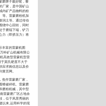
蒙磨牌子最好呢，黎
的厂家，是中国矿山
域内矿产品物料的粉
、等。雷蒙磨粉机加
膨润土等。通过传动
围绕中心回转，同时
处于磨辊下端，铲刀
心力（即挤压力）将
示丰富的雷蒙机图
州万科矿山机械有限公
蒙机高效型雷蒙机型雷
用于莫氏硬度不大于
供应求购信息以及价
到黄页网。
，焦作雷蒙磨厂家，
圆锥破碎机、雷蒙磨
和磨粉机械，其中型
河南雷蒙磨厂区占地余
枝，位于风景秀丽的
建以来,运用科学的现