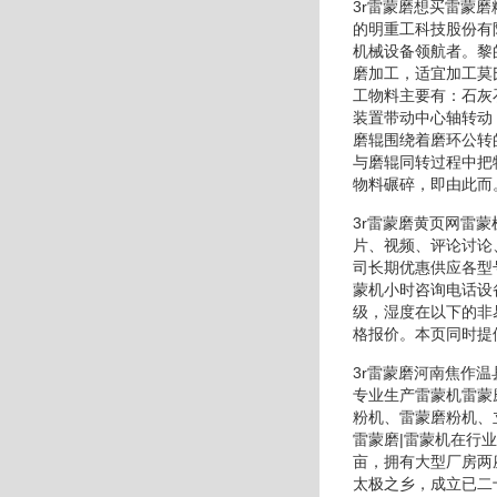
3r雷蒙磨想买雷蒙
的明重工科技股份有
机械设备领航者。黎
磨加工，适宜加工莫
工物料主要有：石灰
装置带动中心轴转动
磨辊围绕着磨环公转
与磨辊同转过程中把
物料碾碎，即由此而
3r雷蒙磨黄页网雷
片、视频、评论讨论
司长期优惠供应各型
蒙机小时咨询电话设
级，湿度在以下的非
格报价。本页同时提
3r雷蒙磨河南焦作
专业生产雷蒙机雷蒙
粉机、雷蒙磨粉机、
雷蒙磨|雷蒙机在行
亩，拥有大型厂房两
太极之乡，成立已二