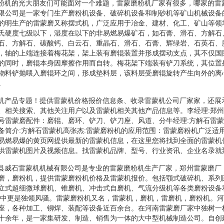
磨粉机的光大朋友们可能面对一个难题，雷蒙磨粉机厂家有很多，哪家的雷
限公司是一家专门生产磨粉机设备、破碎机设备和制砂机等矿山机械设备
的明生产的雷蒙磨又称摆式机，广泛应用于冶金、建材、化工、矿山等领
氏硬度七级以下，湿度在以下的非易燃易爆矿石，如石膏、滑石、方解石
石、方解石、碳酸钙、白云石、重晶石、滑石、石膏、辉绿岩、石英石、
，轴的上端连接着梅花架，架上装有磨辊装置并形成摆动支点，其不仅国
的同时，磨辊本身因摩擦作用而自转。梅花架下端装有铲刀系统，其位置
物料铲抛喂入磨辊环之间，形成垫料层，该料层受磨辊旋转产生向外的离
。
蒙机产品专题！提供雷蒙机价格报价信息条、收录雷蒙机公司厂家家，还展
、相关搜索、其他关注用户以及雷蒙机相关其他产品信息等。李经理:郑
号雷蒙磨配件：磨辊、磨环、铲刀、铲刀座、风道、分牛经理:方解石雷
备简介:方解石雷蒙机高张杰:雷蒙磨粉机的应用范围：雷蒙磨粉机广泛适
易燃易爆的黄页网提供最新的雷蒙机信息，在这里您将找到全面的雷蒙机
供雷蒙机图片及视频信息。找雷蒙机品牌、型号、行业资讯、企业名录就
温县威石雷蒙机机械有限公司是专业的雷蒙磨粉机生产厂家，郑州雷蒙磨厂
磨，磨粉机，提供雷蒙磨粉机价格及雷蒙机报价。包括颚式破碎机、系列
立式超细微球磨机、锥磨机、冲击式自磨机、气流分级机等各类磨粉设备
业中更是独领风骚。雷蒙磨粉机又名，雷蒙机，磨机，雷磨机，磨粉机。
座，各种加工、铆焊、装配等设备近百余台。在河南雷蒙磨厂家中独树一
十余年，是一家集研发、制造、销售为一体的大中型机械制造公司。自创