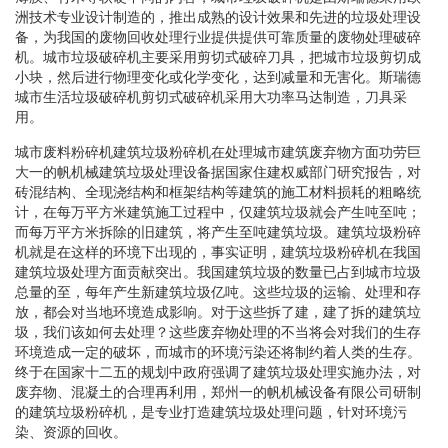
洲技术专业设计制造的，推出成熟的设计效果和先进的垃圾处理设
备，为我国的废物回收处理行业提供提供可靠质量的废物处理破碎
机。城市垃圾破碎机主要采用剪切式破碎刀具，把城市垃圾剪切成
小块，然后进行物理变化或化学变化，达到减量和无害化。斯瑞德
城市生活垃圾破碎机剪切式破碎机采用大功率马达制造，刀具采
用。
城市废料粉碎机建筑垃圾粉碎机在处理城市建筑废弃物方面功劳巨
大一的帆机械建筑垃圾处理设备据国家住建权威部门研究报告，对
砖混结构、全现浇结构和框架结构等建筑的施工材料损耗的粗略统
计，在每万平方米建筑施工过程中，仅建筑垃圾就会产生吨至吨；
而每万平方米拆除的旧建筑，将产生至吨建筑垃圾。建筑垃圾粉碎
机就是在这样的环境下出现的，事实证明，建筑垃圾粉碎机在我国
建筑垃圾处理方面贡献突出。我国建筑垃圾的数量已占到城市垃圾
总量的至，每年产生新建筑垃圾亿吨。这些垃圾的运输、处理和存
放，都会对当地环境造成影响。对于这些拆了建，建了拆的建筑垃
圾，我们该如何去处理？这些废弃物处理的不当将会对我们的生存
环境造成一定的破坏，而城市的环境污染还将制约着人类的生存。
终于在国家十二五的规划中政府强调了建筑垃圾处理实施办法，对
废弃物、混凝土的合理再利用，郑州一的帆机械设备有限公司研制
的建筑垃圾粉碎机，是专业打造建筑垃圾处理问题，针对环境污
染、资源的回收。