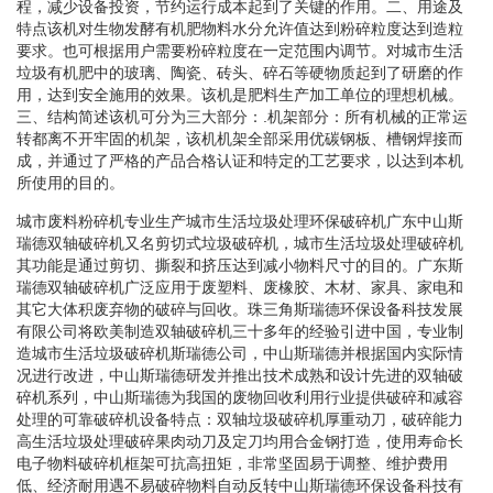
程，减少设备投资，节约运行成本起到了关键的作用。二、用途及
特点该机对生物发酵有机肥物料水分允许值达到粉碎粒度达到造粒
要求。也可根据用户需要粉碎粒度在一定范围内调节。对城市生活
垃圾有机肥中的玻璃、陶瓷、砖头、碎石等硬物质起到了研磨的作
用，达到安全施用的效果。该机是肥料生产加工单位的理想机械。
三、结构简述该机可分为三大部分：.机架部分：所有机械的正常运
转都离不开牢固的机架，该机机架全部采用优碳钢板、槽钢焊接而
成，并通过了严格的产品合格认证和特定的工艺要求，以达到本机
所使用的目的。
城市废料粉碎机专业生产城市生活垃圾处理环保破碎机广东中山斯
瑞德双轴破碎机又名剪切式垃圾破碎机，城市生活垃圾处理破碎机
其功能是通过剪切、撕裂和挤压达到减小物料尺寸的目的。广东斯
瑞德双轴破碎机广泛应用于废塑料、废橡胶、木材、家具、家电和
其它大体积废弃物的破碎与回收。珠三角斯瑞德环保设备科技发展
有限公司将欧美制造双轴破碎机三十多年的经验引进中国，专业制
造城市生活垃圾破碎机斯瑞德公司，中山斯瑞德并根据国内实际情
况进行改进，中山斯瑞德研发并推出技术成熟和设计先进的双轴破
碎机系列，中山斯瑞德为我国的废物回收利用行业提供破碎和减容
处理的可靠破碎机设备特点：双轴垃圾破碎机厚重动刀，破碎能力
高生活垃圾处理破碎果肉动刀及定刀均用合金钢打造，使用寿命长
电子物料破碎机框架可抗高扭矩，非常坚固易于调整、维护费用
低、经济耐用遇不易破碎物料自动反转中山斯瑞德环保设备科技有