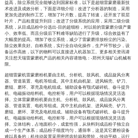
益高，除尘系统完全能够达到国家标准，以下是超细雷蒙磨最新技
术改进及成效分析，下面是详细介绍：改进了分析器的制造，采用
更加先进的制作工艺，增加了叶片数，提高了转速，还开发了双层
叶片，产品粒度提升到目；改进了分级系统的应用，采用二级分级
系统，从目成品粉中分选出-目的超细粉，对以前的雷蒙磨分级产量
小、效率低、而且分级后下料难等缺陷进行了升级，综合效益有了
大幅度的提高。增加了收尘系统，减少了雷蒙磨排放粉尘的污染。
除尘效果良好。自称系统，实行全自动化操作，生产环节较少，设
备运作高效，以下的物料可以直接进入机器加工。更多相关资讯请
关注想天瑞雷蒙磨机产品的相关内容请致电：-郑州天瑞矿山机械有
限。
超细雷蒙机雷蒙磨粉机要由主机、分析机、鼓风机、成品旋风分离
器、管道装置、电机等组成。其中主机由机架、进风蜗壳、铲刀、
磨辊、磨环、罩壳及电机组成。辅助设备有颚式破碎机、畚斗提升
机、电磁振动给料机、电控柜等，用户可以根据现场情况灵活选
择。立体雷蒙磨粉机要由主机、分析机、鼓风机、成品旋风分离
器、管道装置、电机等组成。其中主机由机架、进风蜗壳、铲刀、
磨辊、磨环、罩壳及电机组成。辅助设备有颚式破碎机、畚斗提升
机、电磁振动给料机、电控柜等，用户可以根据现场情况灵活选
择。立体结构，占地面积小，成套性强，从块料到成品粉子独立自
成一个生产体系；成品粉子细度均匀，通筛率，这是其它磨粉设备
难以具备的；机传动装置采用密闭齿轮箱和带轮，传动平稳，运行