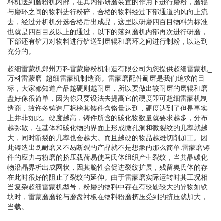
料机送到磨粉机内部，在其内部研磨装置的作用下进行磨粉，磨辊
与磨环之间的物料进行粉碎，合格的物料经过下部通道的风向上流
去，经过分析机分选合格后出成品，这里以研磨四百目物料为标准
也就是四百目及以上的通过，以下的落到磨机内部再次进行研磨，
下部还有铲刀对物料进行铲送到磨辊和磨环之间进行制粉，以达到
充分的。
超细雷蒙机郑州万科雷蒙磨粉机制造有限公司为您提供超细雷蒙机_
万科雷蒙磨_超细雷蒙机制造商。雷蒙磨配件耐磨是我们追求的目
标，大家都知道产品越硬则越耐磨，所以要做出较耐磨的磨辊和磨
盘好像很简单，因为你只要设法去提高它的硬度即可超细雷蒙机制
造商，故许多铸造厂标榜其铸件含铬量达到，硬度达到了但是事实
上并非如此。硬度越高，铸件所含的碳化物数量就要求越多，分布
越弥散，在基体和碳化物的界面上形成微孔洞和微裂纹的几率就越
大，同时断裂的几率也会越大。而且越硬的物品越难切削加工。因
此铸造出既耐磨又不易断裂的产品就不是想象的那么简单.雷蒙磨铸
件的应力与粉磨的挤压载荷易使马氏体组织产生裂纹，当共晶碳化
物沿晶界析出成网状，因其脆性会促进裂纹扩展，残留奥氏体的存
在此时很好的阻止了裂纹的延伸。由于雷蒙磨实际运转时其工况相
当复杂超细雷蒙机型号，粉磨的物料中存在有较硬较大的异物如铁
块时，雷蒙磨磨轮与磨盘衬板在物料粉磨挤压受到的挤压就加大，
当载。