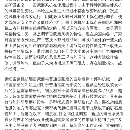
选矿设备之一。雷蒙磨风机在使用过程中，由于种种原因会使风机
的风量发生变化。不论是风量过大或过小都会改变风机的工况点，
使风机不能高效运行、因此必须及时对风机的工况点进行调节，使
之既保证安全生产又能经济运行。由于风机的工况点是由风机和网
路二者的特性曲线共同确定的，所以调节方法有两类，一类是调节
网路特性，另一类是调节雷蒙磨风机的特性。现在的国内各个厂家
对雷蒙磨系列的生产工艺技术都日渐成熟。可以和国外的一些大的
矿上设备公司生产的雷蒙磨相媲美！调节网路特性就是在不改变风
机特性的情况下，通过调节风门开启度大小来改变网路阻力和网路
特性曲线，从而实现风机风量及工况点的调节。这种方法操作简
使，调节均匀。但由子人为地增加了风门阻力，存在能量损失，故
不经济。一。
超细雷蒙机超细雷蒙磨与普通雷蒙磨的区别编辑：邦科机械：：超
细雷蒙磨的叫法是相对于普通雷蒙磨来说的，也就是经过改装设计
后的新型雷蒙磨粉机，细度相对于普通雷蒙磨粉机提高了很多，超
细，超细型雷蒙磨是在传统的磨粉机基础上进行技术改进，具有高
效节能的新型磨粉设备，是型摆式磨的更新换代产品，那么超细磨
改进的地方有哪些呢？新型换代超细磨可适用于九级以下的矿石磨
粉加工，湿度在以下，细度在-目之间任意调整，新型的研磨系统装
置及高技术的分级设备使新型雷蒙磨很快的在市场上得到了推广及
应用，并获得了客户朋友们的一致。超细磨的工作流程：首先由给