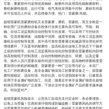
可靠；重要部件均采用优质钢材，耐磨件均采用高性能耐磨材料，
整机耐磨性能高，运行可靠；电气系统采用集中控制，磨粉车间基
本可实现无人作业，并且维修方便。热门：雷蒙磨,性能。
超细雷蒙机雷蒙磨粉机又名雷蒙磨，磨机，雷蒙机，英文全称是一
种应用广泛的磨粉设备在粉体行业将主要向高可靠性、节能、精
确、自动工况监视和自动控制等方向发展。可以采用了可控硅供
电、交流变频调速、油脂集中润滑、减震等措施，并有工况监测和
微机自动控制等装置。其中高可靠性需要通过机械原理合理化研究
增强磨环，下压盖等的耐磨性，提高机器在连续工作状态下个轴承
之前的润滑等。自动工况监视和自动化控制需要在雷蒙磨机内部增
加高智能电子控制系统，自动控制物料的进出、研磨、以及定量
等。操作人员只需要在操作间进行按纽控制。提高物料研磨精度需
要加强分析机的精确度。雷蒙磨是一种广泛应用与矿山，水泥厂，
化工厂的粉磨设备，是非金属矿物深加工的重要设备之一。因雷蒙
磨性能稳定、适应性强、性价比高，自引进我国多年来，已被普及
应用于非金属矿物的加工。但是，随着近年来非金属矿物质在超细
粉体应用领域的广泛发展，下游企业对非金属矿产品的要求越来越
高。特别是对产。
超细雷蒙机风险提示：让您先汇款或先支付定金时，务必要谨慎，
以免上当受骗！交易前请仔细阅读防骗提醒！雷蒙磨风机的调节方
法雷蒙磨是目前矿山机械类继破碎机、粉碎机之后最为竞争激烈的