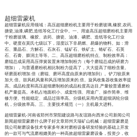
超细雷蒙机
超细雷蒙机应用领域：高压超细磨粉机主要用于粉磨玻璃,橡胶,农药,
搪瓷,油漆,磷肥,造纸等化工行业中。一、用途高压超细磨粉机主要用
于粉磨玻璃、橡胶、农药、搪瓷、油漆、磷肥、造纸等化工行业
中。硬度在莫氏七级以下，湿度以下非易燃、易爆的物料。如：滑
石、重晶石、方解石、石灰石、锰矿石、铁矿土、铬矿石、石英
石、石膏、膨润土等等。二、高压超细磨粉机特点、制粉效率高：
磨辊总成采用高压弹簧装置来增加制粉力（每个磨辊总成的研磨力
增加），与普通磨粉机相比制粉力提高了，大大提高了细粉含量。
研磨面积增加.倍（磨辊、磨环高度由原来的增加到）。铲刀较原来
加大.倍。鼓风机风量和风压增加原来的.倍。旋风收集器收集效率提
高。成品粒度和高压超细磨制粉的成品粒度高达目,产量较普通磨粉
机产量提高。本机占地面积小、成套性强、用途广、操作简单、维
修方便、性能稳定、成品过筛率高。分级机采用内置超细涡轮分级
机，分级效率高。三、主要技术规范（一）主机最大进料。
超细雷蒙机-河南省郑州市荥阳建设路与友谊路向西米公司新闻公司
新闻超细雷蒙磨什么牌子好文章郑州天瑞矿山机械：超细雷蒙磨是
我公司耐磨设备技术专家多年来对磨粉设备研发经验的基础上开发
的一款可与气流磨相媲美的一种高效超细雷蒙磨设备，投资少，收