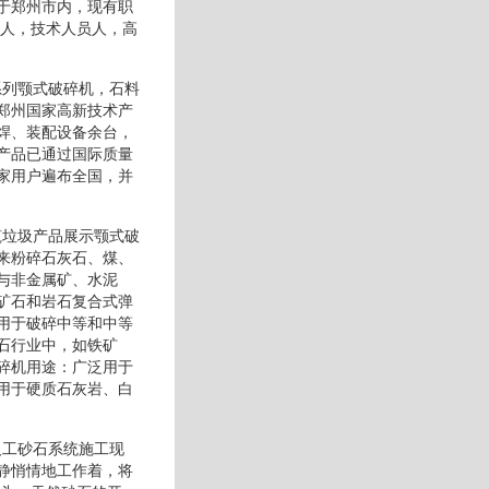
于郑州市内，现有职
余人，技术人员人，高
系列颚式破碎机，石料
郑州国家高新技术产
焊、装配设备余台，
产品已通过国际质量
家用户遍布全国，并
筑垃圾产品展示颚式破
来粉碎石灰石、煤、
与非金属矿、水泥
矿石和岩石复合式弹
用于破碎中等和中等
石行业中，如铁矿
碎机用途：广泛用于
用于硬质石灰岩、白
人工砂石系统施工现
静悄情地工作着，将