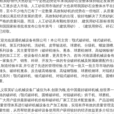
.机制砂替代天然砂是一个必然趋势近年来我国砂石业整体保持稳定发展
人工逐步进入市场。人工砂应用市场的扩大也表明我国砂石业整体水平在
用，至今不少地方已有了一定数量.高效制砂机的优势在一些地区，从质
经难以满足经济发展的需求。高效制砂机的出现，较好地解决了天然砂缺
严格的质量问题。而且，人工砂还具有颗粒形状好、.建筑用砂石新标准
和国国家标准批准发布公告年第号：《建筑用砂》，《建筑用卵石、碎石
已经取。
碎机欢迎光临源通机械设备有限公司！本公司主营：颚式破碎机、锤式破碎机
碎机、第五代制砂机、洗砂机、皮带输送机、球磨机、分级机、螺旋溜槽
系列设备，其主要零部件（破碎机锤头、蓖条、球磨机钢球、高锰钢板锤
进的加工工艺，使设备经久耐磨，更具竞争力。咨询-河南源通机械设备
一家集生产、销售、科研、开发为一体的专业破碎机械及附属耐磨配件生
良,制造经验丰富,并引进了先进的管理经验,生产出一批又一批主导市场的
锤头、破碎机篦条、反击破高铬板锤、高锰钢颚板、球磨机钢球、对辊机
机系列：颚式破碎机、锤式破碎机、对辊式破碎机、冲击式破碎机、圆锥
重。
机巩义双英矿山机械设备厂诚信为本,创新为魄,造中国最好破碎机械,创世界
格的破碎机（颚式破碎机、圆锥破碎机、对辊破碎机）烘干机、球磨机、
广大用户提供最新破碎机价格和破碎机厂家工艺技术配套服务。产品远销
质量管理体系进行破碎机械设备生产加工检验，实现有序有效的质量管理
量性能，从而帮助更多破碎设备使用用户获得较好的经济效益更多介绍当