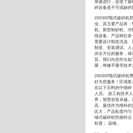
加速进行，促使了破
碎设备是不可或缺的
200300颚式破
业。其主要产品有：
机、新型制砂机、河
线设备。产品销往多
需要设计制造洗选、
制造、安装调试、人
供全方位的服务，保
旨。我们向您作出如
册，维修手册等技术
200300颚式破
好为您服务！区域客
在以下石料的中细碎
人员。.派工程技术
界，智慧创造卓越。
高、最优作为维科的
比大，产品粒度均匀
锤式破碎机性能特点
粒度；.该锤。