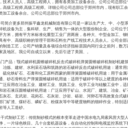
，技术人员人，高级工程师人，拥有各类加工设备余台。公司公司总部位
，高级工程师,高级工程师。详细公司公司总部位于郑州市内，现有职工
类加工设备余台。公司公司总部位于郑州市内。
碎机公司简介更多郑州振平鑫龙机械制造有限公司是一家以生产大、中、小型
碎机设备为主，集科研、生产、销售为一体的大型股份制企业。公司位于
平方米，拥有平方米标准化重型工业厂房两座，各种大、中型金加工、铆
具有中、高级职称的管理干部和石料生产线工程技术人员余人。公司全部
的制造工艺，公司产销量及各项综合经济指标居国内同行业之前列，数万
家及地区。我公司自成立以来，先后引进了美国、。
碎机热门产品：颚式破碎机圆锥破碎机反击式破碎机弹簧圆锥破碎机制砂机建
、冶炼、建材、水利采石场和筑路的岩石破碎反击式破碎机用途：通常用
、硫化铁矿石、石膏和化工原料西蒙的斯弹簧圆锥破碎机用途：用于金属
通、砂石骨料生产弹簧圆锥破碎机用途：适用于破碎中等以上硬度的各种
广泛应用在冶金工业、建材工业、筑路工业、化学工业与硅酸工业中，适
和岩石液压圆锥破碎机用途：广泛应用于矿山、水泥厂、建筑、冶金、矿
石灰石、玄武岩、花岗石、石灰岩、沙岩、砾岩、河卵石等高效复合式破
部门矿渣、煤矸石、磷矿石、粉煤灰等中等硬度物料的细碎作业，特别适
岩等人工造砂。
碎机半干式制砂工艺：传统制砂模式的根本变革走进中国水电九局索风营大型
净，一片绿色映目。几十台套机器设备，在自动化控制和电视监控系统下