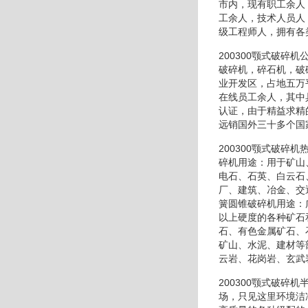
市内，现有职工余人
工余人，技术人员人
级工程师人，拥有各
200300颚式破
破碎机，碎石机，破
业开发区，占地五万
在线员工余人，其中
认证，由于精益求精
远销国外三十多个国
200300颚式破
碎机用途：用于矿山
电石、石英、白云石
厂、建筑、冶金、交
簧圆锥破碎机用途：
以上硬度的各种矿石
石、有色金属矿石、
矿山、水泥、建材等
云岩、花岗岩、玄武
200300颚式破
场，只见这里环境洁