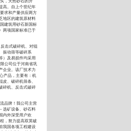
势头，天然砂石的开
提高。自上个世纪年
量要求和产量供应两方
乏地区的建筑原材料
我国建筑用砂石新国标
》两项国家标准已于
、反击式破碎机、对辊
、振动筛等破碎系
等）及易损件均采用
有限公司位于河南省巩
产企业。该厂技术力
核心产品，主要有：机
辊皮、破碎机筛条、
破碎机、反击式破碎
一流品牌！我公司主营
－选矿设备、砂石料
国内外深受用户欢
流程，努力提高双英破
前我国各项工程建设