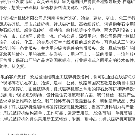
碎机行业发展迅猛，双英破碎机厂家为选购用户提供全程指导服务.在选
部分，想关于破碎机厂家价格资料请浏览以下内容.。
碎机郑州市裕洲机械有限公司是河南省生产选矿、冶金、建材、矿山、化工等
颚式破碎机、反击式破碎机、锤式破碎机、高效细碎机、河道鹅卵石专用
卵石细碎机、螺旋洗砂机、振动筛、给料机等多个品种、两大系列设备：
个省、市、自治区，质量一流、价格公道，深得用户。我公司采用计算机
筛分、破碎、化工、冶金及砂石生产线项目的成套设备，可完成从工艺流
员培训等一条龙服务，并为用户提供完善的售后服务。您一旦成为我们的
证您买的放心，用的满意。信誉第一，用户至上，一流的质量，一流的服
下售后：保证出厂的产品达到国家标准、行业标准或合同规定的技术条件
文件。从交货。
碎机尊敬的客户您好！欢迎登陆维科重工破碎机设备网，你可以通过在线咨询
户现场碎石机在矿山、冶炼、建材、公路、铁路等国家基础建设项目中应
，颚式破碎机，圆锥破碎机，锤式破碎机都是常用的碎石及碎矿和碎煤设
人员到用户现场规划场地、设计最佳安装流程和方案。我们相信：智慧产
追求卓越是维科的信念。我们始终坚持开发最新技术，研制最新成品，无
目标！颚式破碎机性能特点破碎腔深而且无死区，提高了进料能力与产量
；.颚式破碎机结构简单，工作可靠，运营费用低。.设备节能：单机节能
：.锤式破碎机的锤头采用新工艺铸造，耐磨、耐冲击；.锤式破碎机可据