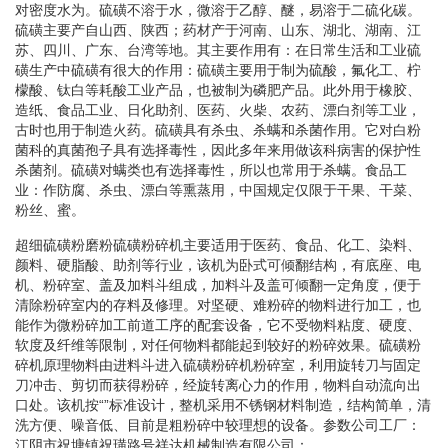
对密度水为。硫磺不溶于水，微溶于乙醇、醚，易溶于二硫化碳。
硫磺主要产自山西、陕西；药材产于河南、山东、湖北、湖南、江
苏、四川、广东、台湾等地。其主要作用有：在日常生活和工业硫
磺生产中硫磺有很大的作用：硫磺主要用于制为硫酸，氟化工、柠
檬酸、钛白等耗酸工业产品，也被制为磷肥产品。此外用于橡胶、
造纸、食品工业、日化助剂、医药、火柴、农药、漂白剂等工业，
古时也用于制造火药。硫磺具有杀虫、杀螨和杀菌作用。它对白粉
菌科的真菌孢子具有选择毒性，因此多年来用做该科病害的保护性
杀菌剂。硫磺对螨类也有选择毒性，所以也常用于杀螨。食品工
业：作防腐、杀虫、漂白等熏蒸用，中国规定仅限于干果、干菜、
粉丝、蜜。
超细硫磺粉磨粉硫磺粉碎机主要适用于医药、食品、化工、染料、
颜料、硬脂酸、助剂等行业，该机为卧式可倾翻结构，有底座、电
机、粉碎室、盖及加料斗组成，加料斗及盖可倾翻一定角度，便于
清除粉碎室内的存料及修理。对坚硬、难粉碎的物料进行加工，也
能作为微粉碎加工前道工序的配套设备，它不受物料粘度、硬度、
软度及纤维等限制，对任何物料都能起到较好的粉碎效果。硫磺粉
碎机原理物料由进料斗进入硫磺粉碎机粉碎室，利用旋转刀与固定
刀冲击、剪切而获得粉碎，经旋转离心力的作用，物料自动流向出
口处。该机按“”标准设计，整机采用不锈钢材料制造，结构简单，清
洗方便、噪音低、目前是粗粉碎中较理想的设备。参数公司工厂：
江阴市祝塘镇祝璜路号祥达机械制造有限公司：.。