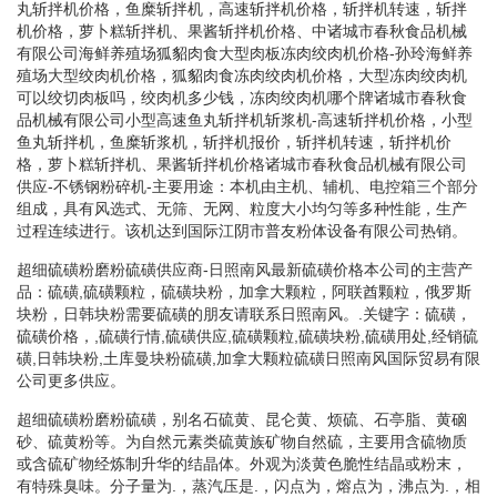
丸斩拌机价格，鱼糜斩拌机，高速斩拌机价格，斩拌机转速，斩拌
机价格，萝卜糕斩拌机、果酱斩拌机价格、中诸城市春秋食品机械
有限公司海鲜养殖场狐貂肉食大型肉板冻肉绞肉机价格-孙玲海鲜养
殖场大型绞肉机价格，狐貂肉食冻肉绞肉机价格，大型冻肉绞肉机
可以绞切肉板吗，绞肉机多少钱，冻肉绞肉机哪个牌诸城市春秋食
品机械有限公司小型高速鱼丸斩拌机斩浆机-高速斩拌机价格，小型
鱼丸斩拌机，鱼糜斩浆机，斩拌机报价，斩拌机转速，斩拌机价
格，萝卜糕斩拌机、果酱斩拌机价格诸城市春秋食品机械有限公司
供应-不锈钢粉碎机-主要用途：本机由主机、辅机、电控箱三个部分
组成，具有风选式、无筛、无网、粒度大小均匀等多种性能，生产
过程连续进行。该机达到国际江阴市普友粉体设备有限公司热销。
超细硫磺粉磨粉硫磺供应商-日照南风最新硫磺价格本公司的主营产
品：硫磺,硫磺颗粒，硫磺块粉，加拿大颗粒，阿联酋颗粒，俄罗斯
块粉，日韩块粉需要硫磺的朋友请联系日照南风。.关键字：硫磺，
硫磺价格，,硫磺行情,硫磺供应,硫磺颗粒,硫磺块粉,硫磺用处,经销硫
磺,日韩块粉,土库曼块粉硫磺,加拿大颗粒硫磺日照南风国际贸易有限
公司更多供应。
超细硫磺粉磨粉硫磺，别名石硫黄、昆仑黄、烦硫、石亭脂、黄硇
砂、硫黄粉等。为自然元素类硫黄族矿物自然硫，主要用含硫物质
或含硫矿物经炼制升华的结晶体。外观为淡黄色脆性结晶或粉末，
有特殊臭味。分子量为.，蒸汽压是.，闪点为，熔点为，沸点为.，相