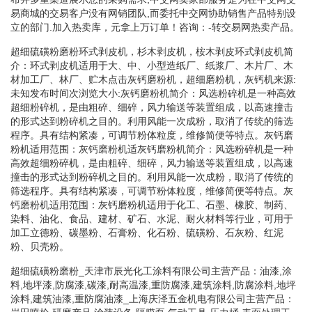
易商城的交易客户没有网销团队,而委托中交网协助销售产品特别设
立的部门.加入热卖库，元拿上万订单！咨询：-转交易网热卖产品。
超细硫磺粉磨粉环式剥皮机，杉木剥皮机，桉木剥皮环式剥皮机简
介：环式剥皮机适用于大、中、小型造纸厂、纸浆厂、木片厂、木
材加工厂、林厂、贮木点击灰钙磨粉机，超细磨粉机，灰钙机来源:
未知发布时间次浏览大小:灰钙磨粉机简介：风选粉碎机是一种高效
超细粉碎机，是由粗碎、细碎，风力输送等装置组成，以高速撞击
的形式达到粉碎机之目的。利用风能一次成粉，取消了传统的筛选
程序。具有结构紧凑，可调节粉体粒度，维修简便等特点。灰钙磨
粉机适用范围：灰钙磨粉机适灰钙磨粉机简介：风选粉碎机是一种
高效超细粉碎机，是由粗碎、细碎，风力输送等装置组成，以高速
撞击的形式达到粉碎机之目的。利用风能一次成粉，取消了传统的
筛选程序。具有结构紧凑，可调节粉体粒度，维修简便等特点。灰
钙磨粉机适用范围：灰钙磨粉机适用于化工、石墨、橡胶、制药、
染料、油化、食品、建材、矿石、水泥、耐火材料等行业，可用于
加工立德粉、碳墨粉、石膏粉、化石粉、硫磺粉、石灰粉、红泥
粉、贝壳粉。
超细硫磺粉磨粉_天津市辰光化工涂料有限公司主营产品：油漆,涂
料,地坪漆,防腐漆,碳漆,耐高温漆,重防腐漆,建筑涂料,防腐涂料,地坪
涂料,建筑油漆,重防腐油漆_上海庆泽五金机电有限公司主营产品：