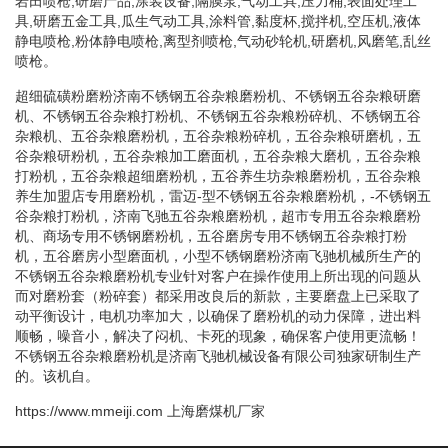
岩田喷枪,研磨产品,涂装设备,隔膜泵,气动工具,压力桶,表面处理工
具,研磨五金工具,瓜生气动工具,涂料管,黏度杯,搅拌机,空压机,液体
静电喷枪,粉体静电喷枪,离型剂喷枪,气动砂轮机,研磨机,风磨笔,乱丝
喷枪。
超细硫磺粉磨粉济南不锈钢五谷杂粮磨粉机、不锈钢五谷杂粮研磨
机、不锈钢五谷杂粮打粉机、不锈钢五谷杂粮粉碎机、不锈钢五谷
杂粮机、五谷杂粮磨粉机，五谷杂粮粉碎机，五谷杂粮研磨机，五
谷杂粮研粉机，五谷杂粮加工磨面机，五谷杂粮大磨机，五谷杂粮
打粉机，五谷杂粮超细磨粉机，五谷养生坊杂粮磨粉机，五谷杂粮
养生加盟店专用磨粉机，雷迈-型不锈钢五谷杂粮磨粉机，-不锈钢五
谷杂粮打粉机，济南飞驰五谷杂粮磨粉机，超市专用五谷杂粮磨粉
机、商场专用不锈钢磨粉机，五谷磨房专用不锈钢五谷杂粮打粉
机，五谷磨房小型磨面机，小型不锈钢磨粉济南飞驰机械所生产的
不锈钢五谷杂粮磨粉机专业针对客户在操作使用上所出现的问题从
而对磨粉套（粉碎套）都采用改良后的新款，主要磨盘上已采取了
动平衡设计，电机功率加大，以确保了磨粉机的动力保障，进出料
顺畅，噪音小，解决了闷机、卡死的现象，确保客户使用更流畅！
不锈钢五谷杂粮磨粉机是济南飞驰机械设备有限公司独家研制生产
的。该机自。
https://www.mmeiji.com
上海磨煤机厂家