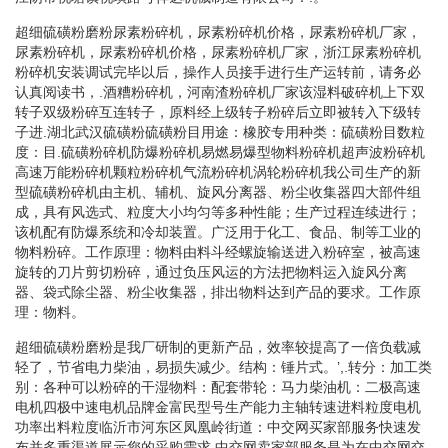
超细硫磺粉磨粉尿素粉碎机，尿素粉碎机价格，尿素粉碎机厂家，
尿素粉碎机，尿素粉碎机价格，尿素粉碎机厂家，浙江尿素粉碎机
粉碎机安装调试完毕以后，操作人员接手进行生产运转前，请务必
认真阅读书，.酒糟粉碎机，河南渣粉碎机厂家该湿料破碎机上下双
转子双级粉碎互连转子，原料经上级转子粉碎后立即被转入下级转
子进.湖北武汉硫磺粉硫磺粉目用途：橡胶专用种类：硫磺粉目数粒
度：目.硫磺粉碎机防爆粉碎机易燃易爆型物料粉碎机超声波粉碎机
高速万能粉碎机颗粒粉碎机气流粉碎机涡轮粉碎机我公司生产的新
型硫磺粉碎机由主机、辅机、旋风分离器、粉尘收集器四大部件组
成，具有风选式、粒度大小均匀等多种性能；生产过程连续进行；
该机配有防爆系统和冷却装置。广泛用于化工、食品、制等工业的
物料粉碎。工作原理：物料由料斗经螺旋输送进入粉碎室，被高速
旋转的刀片剪切粉碎，通过负压风运的方法把物料运入旋风分离
器、袋式除尘器、粉尘收集器，排出物料达到产品的要求。工作原
理：物料。
超细硫磺粉磨粉是我厂研制的更新产品，效率较提高了一倍负载减
轻了，节省电力柴油，易损失减少。结构：锤片式。’,.转分：加工类
别：各种可以粉碎的干湿物料：配套带轮：马力柴油机：二极高速
电机四极中速电机品牌金富民型号生产能力主轴转速进料粒度电机
功率出料粒度临沂市河东区凤凰岭街道：中交网买家部服务快速发
布并多重渠道展示您的采购需求,中交网卖家部服务是为在中交网交