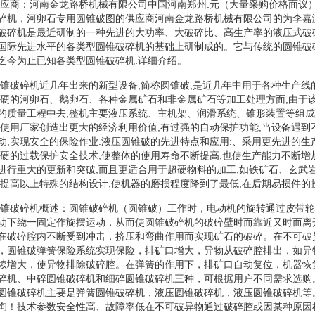
机供应商：河南金龙路桥机械有限公司中国河南郑州.元（大量采购价格面议
碎机，河卵石专用圆锥破图的供应商河南金龙路桥机械有限公司的为李嘉
破碎机是最近研制的一种先进的大功率、大破碎比、高生产率的液压式破
国际先进水平的各类型圆锥破碎机的基础上研制成的。它与传统的圆锥破
迄今为止已知各类型圆锥破碎机.详细介绍。
机圆锥破碎机近几年出来的新型设备,简称圆锥破,是近几年中用于各种生产
超硬的河卵石、鹅卵石、各种金属矿石和非金属矿石等加工处理方面,由于该
的质量工程中去,整机主要液压系统、主机架、润滑系统、锥形装置等组成
为使用厂家创造出更大的经济利用价值,有过强的自动保护功能,当设备遇到
动,实现安全的保险作业.液压圆锥破的先进特点和应用:、采用更先进的生
过硬的过载保护安全技术,使整体的使用寿命不断提高,也使生产能力不断增
进行重大的更新和突破,而且更适合用于超硬物料的加工,如铁矿石、玄武
少提高以上特殊的结构设计,使机器的磨损程度降到了最低,在后期易损件的
机圆锥破碎机概述：圆锥破碎机（圆锥破）工作时，电动机的旋转通过皮带
动下绕一固定作旋摆运动，从而使圆锥破碎机的破碎壁时而靠近又时而离
在破碎腔内不断受到冲击，挤压和弯曲作用而实现矿石的破碎。在不可破
，圆锥破弹簧保险系统实现保险，排矿口增大，异物从破碎腔排出，如异
续增大，使异物排除破碎腔。在弹簧的作用下，排矿口自动复位，机器恢
碎机、中碎圆锥破碎机和细碎圆锥破碎机三种，可根据用户不同需求选购
圆锥破碎机主要是弹簧圆锥破碎机，液压圆锥破碎机，液压圆锥破碎机等
询！技术参数安全性高、故障率低在不可破异物通过破碎腔或因某种原因