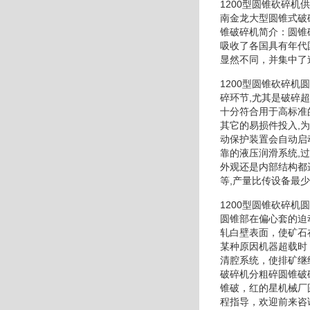
1200型圆锥砍碎
南金龙大型圆锥式破
锥破碎机简介：圆锥
吸收了各国具有年代
显然不同，并集中了
1200型圆锥砍碎
碎环节,尤其是破碎
十分符合用于高标准
其它的易损件投入,
动保护装置会自动启
靠的液压润滑系统,
外观还是内部结构都
等,产量比传设备最
1200型圆锥砍碎
圆锥部在偏心套的迫
轧白壁表面，使矿石
某种原因机器超载时
清腔系统，使排矿继
破碎机分粗碎圆锥破
锥破，红的星机械厂
程指导，欢迎前来咨