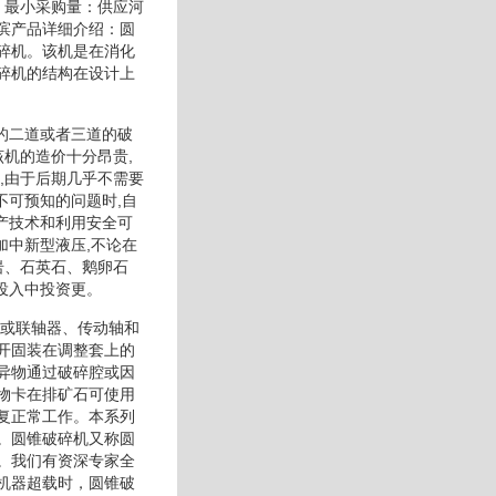
）最小采购量：供应河
滨产品详细介绍：圆
碎机。该机是在消化
碎机的结构在设计上
线的二道或者三道的破
机的造价十分昂贵,
,由于后期几乎不需要
不可预知的问题时,自
产技术和利用安全可
加中新型液压,不论在
岩、石英石、鹅卵石
投入中投资更。
轮或联轴器、传动轴和
开固装在调整套上的
异物通过破碎腔或因
物卡在排矿石可使用
复正常工作。本系列
。圆锥破碎机又称圆
。我们有资深专家全
机器超载时，圆锥破