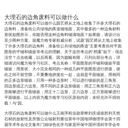
大理石的边角废料可以做什么
大理石的边角废料可以做什么园艺师从土地上收集了许多大理石的
边角料，准备给公共绿地的甬道铺地面，其中最多的一种边角材料
形状如图所示，你能否用这种边角料铺满地面？如果能，请设计出
至少两种方案。据魔方格专家权威分析，试题“园艺师从土地上收集
了许多大理石的边角料，准备给公共绿地的甬道”主要考查你对平面
图形的平铺和镶嵌等考点的理解。关于这些考点的“档案”如下：现在
没空？点击收藏，以后再看。因为篇幅有限，只列出部分考点，详
细请访问魔方格学习社区。考点名称：平面图形的平铺和镶嵌平面
镶嵌：用形状、大小完全相同的一种或几种平面图形进行拼接，彼
此之间不留空隙，不重叠地拼接在一起，这就是平面镶嵌。用相同
的正多边形镶嵌：只用一种多边形时，可以进行镶嵌的是三角形、
四边形或正六边形。用不同的正多边形镶嵌：用正三角形和正六边
形能够进行平面镶嵌；用正十二边形、正六边形，正方形能够进行
平面镶嵌。以上内容为魔方格学习社区原创内容，未经允许不得转
载！与“园。
大理石的边角废料可以做什么王南萍程业勋章晔刘庆成侯胜利天然
石材的放射性及所致公众辐射剂量估算年中国地球物理学会第十四
届学术年会论文集年门娟绿色化学与家居环保中国环境科学学会年