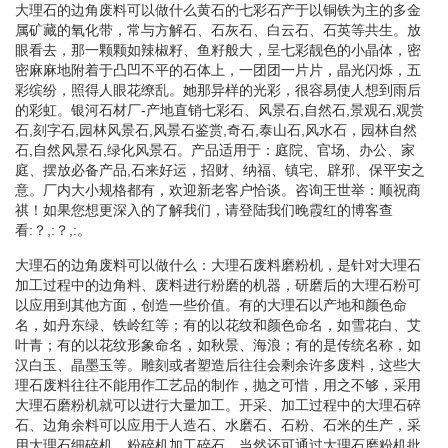
大理石的边角废料可以做什么黄石的七彩石产于以铜铁为主的多金
属矿藏的氧化带，常与方解石、石灰石、白云石、石英等共生。放
眼看去，那一颗颗如辣椒籽、鱼籽般大，呈七彩靓色的小晶体，密
密麻麻地附着于凸凹不平的石体上，一团团一片片，晶光闪烁，五
彩缤纷，照得人眼花缭乱。她那异样的光彩，很容易使人想到雨后
的彩虹。银河石材厂-产地直销七彩石、风景石,自然石,景观石,观赏
石,刻字石,园林风景石,风景石鉴赏,奇石,泰山石,风水石，园林自然
石,自然风景石,绿化风景石。产品适用于：庭院、官场、办公、家
庭、摆放必备产品,石来好运，招财、纳福、镇宅、辟邪、保平安之
意。厂内大小规格都有，欢迎新老客户恰谈。咨询王世举：顺祝商
祺！如果您想更深入的了解我们，请登陆我们晚霞红的博客查
看:？,:？,:。
大理石的边角废料可以做什么：大理石废料磨粉机，是针对大理石
加工过程中的边角料、废料进行粉磨的机器，研磨后的大理石粉可
以应用到其他方面，创造一些价值。有的大理石以产地和颜色命
名，如丹东绿、铁岭红等；有的以花纹和颜色命名，如雪花白、艾
叶青；有的以花纹形象命名，如秋景、海浪；有的是传统名称，如
汉白玉、晶墨玉等。雕刻或者塑造后往往会剩余许多废料，这些大
理石废料往往不能用作工艺品的制作，抛之可惜，用之不够，采用
大理石磨粉机就可以进行大量加工。开采、加工过程中的大理石碎
石、边角余料可以应用于人造石、水磨石、石粉、石米的生产，采
用大理石细碎机、粉碎机加工碎石，当然还可通过大理石磨粉机批