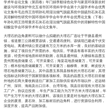
学术年会论文集（第四卷）年门娟李舫绿色化学与家居环保新农村
建设与环境保护华北五省市区环境科学学会第十六届学术年会优秀
论文集年毛志伟王浩明孙礼明湿法烟气脱硫系统中脱硫剂石灰石及
其溶解特性研究中国环境科学学会年学术年会优秀论文集（下卷）
年孙礼明王浩明童庆石灰石在湿法烟气脱硫系统中的溶解特性中国
硅酸盐学会环保学术年会论文集年。
大理石的边角废料可以做什么拟建的大埋石厂选址于平搪县通州
镇，省道册三公路横贯该镇，交通通讯便利。该镇现已建成千伏安
变电站。离通州镇公里还建有万立方米的水库一座，良好的基础设
施，保证了项目生产所需的水、电供应。平塘县有着丰富的大理石
资源，经贵州省地质科研所勘测，在我县通州镇、大塘镇有晶墨玉
贵州黑地质储量.亿，可开采量亿；海棠花地质储量万，可开采量
万；檀木纹地质储藏量万，可开采量万；杨柳青、米黄、树皮纹大
理石地质储量万以上。其中晶墨玉系我县独有的大理石石材，其理
化指标达到和优于国家部颁各项标准。我县的晶墨玉大理石目前被
外地的石商大量收购送往厂家加工后除供应省内市场以外，还远销
广州、深圳、海南及出口日本、台湾等地。我县目前现有大理石加
工厂户，协议总投资.，年生产加工能力为万平方米大理石板材，年
可产生万平方米的大理石废料。该项目主要是对当地的大理石加工
企业的废渣、废石块、加工板材后的边角料，进行资源综合利用，
深度开发，提高产品附加值。