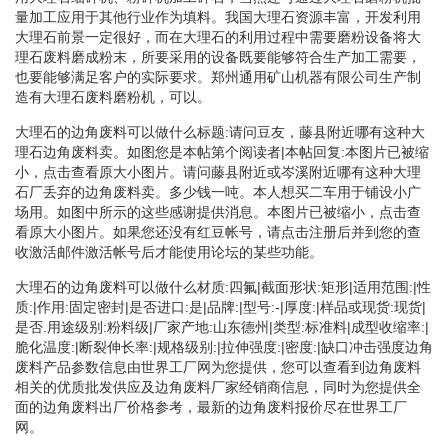
量加工应用于其他行业作为填料。我国大理石资源丰富，开发利用
大理石前景一定很好，而在大理石的利用过程中需要磨粉设备将大
理石废料磨成粉末，所要采用的设备既要能够符合生产加工需要，
也要能够满足客户的实际要求。郑州通用矿山机器有限公司生产制
造有大理石废料磨粉机，可以。
大理石的边角废料可以做什么标题:请问豆友，藤县附近哪有这种大
理石边角废料卖。如图您是本帖第个阅读者|本帖回复:本图片已被缩
小，点击查看原大小图片。请问藤县附近或岑溪附近哪有这种大理
石厂丢弃的边角废料卖。多少钱一吨。本人想买二车用于铺设小广
场用。如图中所示的这些感谢提供消息。本图片已被缩小，点击查
看原大小图片。如果您还没有红豆帐号，请点击注册后并到您的查
收激活邮件激活帐号后才能使用论坛的某些功能。
大理石的边角废料可以做什么材质:四氟|截面形状:矩形|适用范围:|性
质:|作用:固定密封|是否进口:是|品牌:|型号:-|厚度:|样品或现货:现货|
是否.用途级别:粉料级|厂家产地:山东德州|类型:标准料|成型收缩率:|
脆化温度:|断裂伸长率:|规格级别:|拉伸强度:|密度:|缺口冲击强度边角
废料产品参数信息由世界工厂网为您提供，您可以查看到边角废料
相关的优质批发供应及边角废料厂家经销商信息，同时为您提供全
面的边角废料出厂价格参考，最新的边角废料报价尽在世界工厂
网。