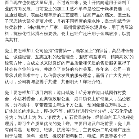
而且现在也仍然大量应用。不过近年来，瓷土开始向适用于涂料工
业的方向发展。目前瓷土的加工工艺不单单是经过干燥和复选，而
且通过煅烧、表面处理等新的工艺流程，提高产品的档次。瓷土粒
子形态绝大部分是薄片状，具有不同程度的亲水性，瓷土能赋予涂
膜柔软性，.制砂机生产厂家、.郑州雷蒙磨等水泥设备，用于房屋涂
料，抗粉化性比滑石粉要强。瓷土已经广泛应用于金属底漆，以提
高其打。
瓷土要怎样加工公司坚持“信誉第一，顾客至上”的宗旨，高品味低价
位、诚信经营、互惠互利的经营理念，围绕“精益求精、精简高效”的
经营方针，自成立以来以良好的产品质量和优质的售后服务赢得了
社会各企业的支持。并建立了良好的合作关系。多年来，公司一直
秉承以质量求生存，以信誉求发展的服务理念，赢得了广大客户的
认可，公司将与您携手共进，共创明天！详细介绍。
瓷土要怎样加工项目内容：港口镇瓷土矿分布在港口镇园竹村委
会、小店村委会，距离镇政府公里，港口镇瓷土矿储量大，品位较
高，分布集中，矿带覆盖面积达平方公里，预测储量在万吨以上，
矿体总长约米以上，厚-米不等，经取样进行化学分析，矿石化学成
分为：为.以上为.为.，溶度为，矿石质量较好，经简单的工艺流程处
理后，即可生产质量优良的瓷土饼。主要用途及市场前景：瓷土具
有耐高温、耐腐蚀、绝缘、抗磨等特性，主要成份二氧化硅广泛应
用于油漆、涂料、造纸、橡胶和塑料制口、电缆、陶瓷等各个行