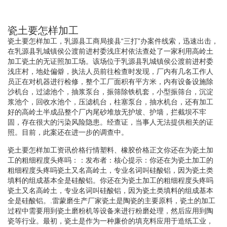
瓷土要怎样加工
瓷土要怎样加工，乳源县工商局接县“三打”办案件线索，迅速出击，
在乳源县乳城镇侯公渡前进村委浅庄村依法查处了一家利用高岭土
加工瓷土的无证照加工场。该场位于乳源县乳城镇侯公渡前进村委
浅庄村，地处偏僻，执法人员前往检查时发现，厂内有几名工作人
员正在对机器进行检修，整个工厂面积有平方米，内有设备设施除
沙机台，过滤池个，抽浆泵台，振筛除铁机套，小型振筛台，沉淀
浆池个，回收水池个，压滤机台，柱塞泵台，抽水机台，还有加工
好的高岭土半成品整个厂内尾砂堆放无护坡、护墙，拦截坝不牢
固，存在很大的污染风险隐患。经查证，当事人无法提供相关的证
照。目前，此案还在进一步的调查中。
瓷土要怎样加工资讯价格行情塑料、橡胶价格正文你还在为瓷土加
工的粗细程度头疼吗：：发布者：核心提示：你还在为瓷土加工的
粗细程度头疼吗瓷土又名高岭土，专业名词叫硅酸铝，因为瓷土类
填料的组成基本全是硅酸铝。你还在为瓷土加工的粗细程度头疼吗
瓷土又名高岭土，专业名词叫硅酸铝，因为瓷土类填料的组成基本
全是硅酸铝。.雷蒙磨生产厂家瓷土是陶瓷的主要原料，瓷土的加工
过程中需要用到瓷土磨粉机等设备来进行粉磨处理，然后应用到陶
瓷等行业。最初，瓷土是作为一种廉价的填充料应用于造纸工业，