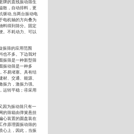
老牌的直线振动筛生
溢散，自动排料，更
机驱动,当两台振动电
于电机轴的方向叠为
物料得到筛分。固定
便。不耗动力、可以
有旋振筛的应用范围
料也不多。下边我对
圆振筛是一种新型筛
圆振动筛是一种多
，不易堵塞。具有结
建材、交通、能源、
激振力，激振力强。
，运转平稳；④采用
，又因为振动筛只有一
网的筛箱由弹簧悬挂
偏心装置的圆盘装在
工作原理圆振动筛的
质心上，因此，当振