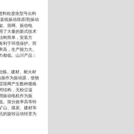
大进料粒度依型号出料
直线振动筛原理|振动
架、筛网、振动电
用了大量的新式技术
结构简单，安装方
有利于环境保护。而
率高，生产能力大。
力都低。山川产品：
、冶炼、建材、耐火材
激振作为振动源，使物
层筛网产生数种规格
闭结构，无粉尘溢
用振动电机作为振
低、筛分效率高等特
矿山、煤炭、建材等
机的旋转运动转变为