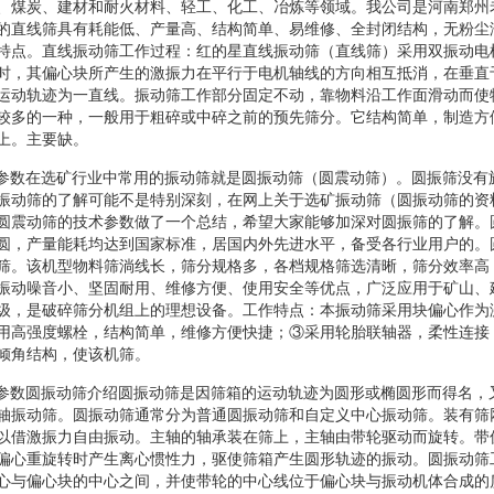
、煤炭、建材和耐火材料、轻工、化工、冶炼等领域。我公司是河南郑州
的直线筛具有耗能低、产量高、结构简单、易维修、全封闭结构，无粉尘
特点。直线振动筛工作过程：红的星直线振动筛（直线筛）采用双振动电
时，其偏心块所产生的激振力在平行于电机轴线的方向相互抵消，在垂直
运动轨迹为一直线。振动筛工作部分固定不动，靠物料沿工作面滑动而使
较多的一种，一般用于粗碎或中碎之前的预先筛分。它结构简单，制造方
上。主要缺。
筛技术参数在选矿行业中常用的振动筛就是圆振动筛（圆震动筛）。圆振筛没
振动筛的了解可能不是特别深刻，在网上关于选矿振动筛（圆振动筛的资
圆震动筛的技术参数做了一个总结，希望大家能够加深对圆振筛的了解。
圆，产量能耗均达到国家标准，居国内外先进水平，备受各行业用户的。
筛。该机型物料筛淌线长，筛分规格多，各档规格筛选清晰，筛分效率高
振动噪音小、坚固耐用、维修方便、使用安全等优点，广泛应用于矿山、
级，是破碎筛分机组上的理想设备。工作特点：本振动筛采用块偏心作为
用高强度螺栓，结构简单，维修方便快捷；③采用轮胎联轴器，柔性连接
倾角结构，使该机筛。
筛技术参数圆振动筛介绍圆振动筛是因筛箱的运动轨迹为圆形或椭圆形而得名
轴振动筛。圆振动筛通常分为普通圆振动筛和自定义中心振动筛。装有筛
以借激振力自由振动。主轴的轴承装在筛上，主轴由带轮驱动而旋转。带
偏心重旋转时产生离心惯性力，驱使筛箱产生圆形轨迹的振动。圆振动筛
心与偏心块的中心之间，并使带轮的中心线位于偏心块与振动机体合成的