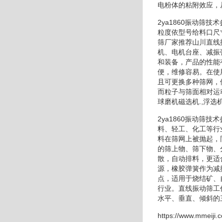
电粉体的粘附效应，
2ya1860振动
粒度依型号给料口尺
筛厂家推荐山川直线
机、电机台座、减振
和装备，产品的性能
便，维修容易。在使
且可更换多种筛网，
而粒子与筛面相对运
球磨机磁选机.,浮选机
2ya1860振动
料、轻工、化工等行
料在筛网上被抛起，
的筛上物、筛下物、
散，自动排料，更适
源，橡胶弹簧作为减
点，适用于烧结矿、
行业。直线振动筛工
水平、垂直、倾斜的
https://www.mmeiji.