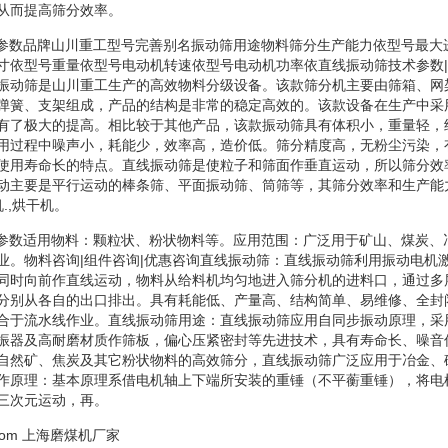
从而提高筛分效率。
筛技术参数品牌山川重工型号完善别名振动筛用途物料筛分生产能力依型号最
寸依型号重量依型号电动机转速依型号电动机功率依直线振动筛技术参数|
振动筛是山川重工生产的高效物料分级设备。该款筛分机主要由筛箱、网
弹簧、支架组成，产品的结构是非常的稳定高效的。该款设备在生产中采
有了极大的提高。相比较于其他产品，该款振动筛具有体积小，重量轻，
用过程中噪声小，耗能少，效率高，造价低。筛分精度高，无粉尘污染，
使用寿命长的特点。直线振动筛是使粒子和筛面作垂直运动，所以筛分效
动主要是平行运动的棒条筛、平面振动筛、筒筛等，其筛分效率和生产能
.,烘干机。
筛技术参数适用物料：颗粒状、粉状物料等。应用范围：广泛用于矿山、煤炭
业。物料咨询|组件咨询|优惠咨询直线振动筛：直线振动筛利用振动电机
同时向前作直线运动，物料从给料机均匀地进入筛分机的进料口，通过多
分别从各自的出口排出。具有耗能低、产量高、结构简单、易维修、全封
合于流水线作业。直线振动筛用途：直线振动筛应用自同步振动原理，采
振器及高耐磨材质作筛板，偏心压紧密封等先进技术，具有寿命长、噪音
自然矿、焦炭及其它粉状物料的高效筛分，直线振动筛广泛应用于冶金、
作原理：基本原理系借电机轴上下端所安装的重锤（不平蘅重锤），将电
三次元运动，再。
com
上海磨煤机厂家