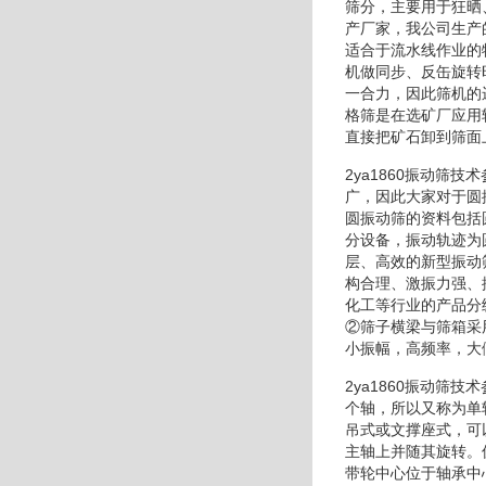
筛分，主要用于狂晒
产厂家，我公司生产
适合于流水线作业的
机做同步、反缶旋转
一合力，因此筛机的
格筛是在选矿厂应用
直接把矿石卸到筛面
2ya1860振动
广，因此大家对于圆
圆振动筛的资料包括
分设备，振动轨迹为
层、高效的新型振动
构合理、激振力强、
化工等行业的产品分
②筛子横梁与筛箱采
小振幅，高频率，大
2ya1860振动
个轴，所以又称为单
吊式或文撑座式，可
主轴上并随其旋转。
带轮中心位于轴承中