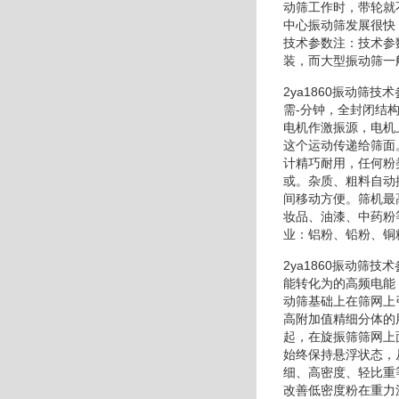
动筛工作时，带轮就
中心振动筛发展很快
技术参数注：技术参
装，而大型振动筛一
2ya1860振动筛
需-分钟，全封闭结
电机作激振源，电机
这个运动传递给筛面
计精巧耐用，任何粉
或。杂质、粗料自动
间移动方便。筛机最
妆品、油漆、中药粉
业：铝粉、铅粉、铜
2ya1860振动
能转化为的高频电能
动筛基础上在筛网上
高附加值精细分体的
起，在旋振筛筛网上
始终保持悬浮状态，
细、高密度、轻比重
改善低密度粉在重力