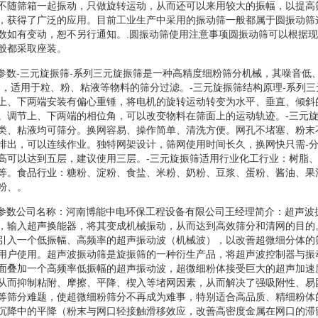
不随筛箱一起振动，只做旋转运动，从而还可以来用较大的振幅，以提高
，获得了广泛的应用。目前工业生产中采用的振动筛一般都属于圆振动筛
数如有变动，恕不另行通知。.圆振动筛使用注意事项圆振动筛可以根据
般都采取座装。
技术参数-三元旋振筛-系列三元旋振筛是一种高精度细粉筛分机械，其噪音
构，适用于粒、粉、粘液等物料的筛分过滤。-三元旋振筛结构原理-系列
上、下两端安装有偏心重锤，将电机的旋转运动转变为水平、垂直、倾斜
。调节上、下两端的相位角，可以改变物料在筛面上的运动轨迹。-三元
类、粘液均可筛分。换网容易、操作简单、清洗方便。网孔不堵塞、粉末
排出，可以连续作业。独特网架设计，筛网使用时间长久，换网快只需-
高可以达到五层，建议使用三层。-三元旋振筛适用行业化工行业：树脂
等。食品行业：糖粉、淀粉、食盐、米粉、奶粉、豆浆、蛋粉、酱油、果
粉、。
筛技术参数公司名称：河南博能中电环保工程设备有限公司王经理简介：超声
，输入超声换能器，将其变成机械振动，从而达到高效筛分和清网的目的
引入一个低振幅、高频率的超声振动波（机械波），以改善超微细分体的
用户使用。超声波振动筛是旋振筛的一种衍生产品，将超声波控制器与振
面叠加一个高频率低振幅的超声振动波，超微细粉体接受巨大的超声加速
从而抑制粘附、摩擦、平降、楔入等堵网因素，从而解决了强吸附性、易
等筛分难题，使超微细粉筛分不再成为难事，特别适合高品质、精细粉体
沉降中的平降（粉末与网口轻接触滑移效应，改善高密度金属在网口的滞