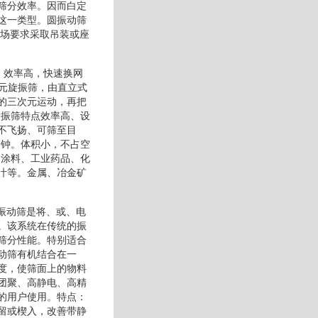
筛分效率。因而白定
这一类型。圆振动筛
现场要求采取吊装或座
低、效率高，快速换网
三元旋振筛，由直立式
的三次元运动，再把
旋振筛特点效率高、设
不飞扬、可筛至目
分钟。体积小，不占空
、涂料、工业药品、化
汁等。金属、冶金矿
波振动筛是将、或、电
。该系统在传统的振
筛分性能。特别适合
动筛有机结合在一
度，使筛面上的物料
团聚、高静电、高精
的用户使用。特点：
留或楔入，改善带静