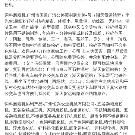
粉机。
词料磨粉机.广州市国道广清公路潭村牌坊路-号（湖天货运站旁）李
先生:超细粉碎机-结构精密、体积小、重量轻、功效高、无粉尘、清
洁卫生、操作简便、造型美观、既省电又安全等特点。粉碎槽及刀
片采用不锈钢制造，能在秒－分钟内完成粗碎及细粉，粉碎范围
广：阿胶、乳香、黄芪、三七、海马、菟丝子、灵芝、甘草、珍珠
等不同性质物料均能很好粉碎，物料无损耗，粉碎不同物料不会串
色串味。欢迎来电订购李家敏工作：公司:非人为因素，因产品质量
机器零配件需要更换的，公司除免费更换外，并承担配件包装、运
输费用。（安全信誉保障：只需预付少量定金，即可物流快运发
货，货到再付清余款）广州市白云区石井潭村（湖天货运站旁）交
通路线广州火车站坐路公交车直达（湖天货运站）下车即可地铁路
线：.乘坐五号线地铁到（西场站）走出口，出来往右走约米到和平
新村公交车站转坐路公交车直达湖天货运站下车即可以下其它路牌
公交车也可方便到我公司：湖天货运站路路路路路路路。
词料磨粉机热销产品-广州恒兴农业机械有限公司-,五谷杂粮磨粉
机、五谷杂粮加工机、家用磨粉机,热销磨粉机、不锈钢磨粉机、五
谷杂粮磨粉机,不锈钢五谷杂粮粉碎机磨粉机、超市专用不锈钢磨粉
机,实验室膨化机、鱼饲料膨化机、水产鱼饲料膨化机,猪饲料膨化
机、浮水膨化机、虾料熟化膨化机,膨化饲料机、饲料膨化机、家用
膨化机,甘蔗榨汁机、立式电动甘蔗榨汁机-网商店铺-网商在线广州