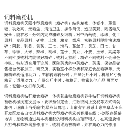
词料磨粉机
词料磨粉机天阳小型磨粉机（粉碎机）结构精密、体积小、重量
轻、功效高、无粉尘、清洁卫生、操作简便、造型美观、既省电又
安全，能在秒－分钟内完成粗碎及细粉，对中西药物、珍珠、化工
原料、食品原料、矿物、土壤、粮食、煤炭、实验原料即能快速粉
碎：阿胶、乳香、黄芪、三七、海马、菟丝子、灵芝、田七、甘
草、珍珠、大米、辣椒、胡椒、莲子、黄豆、小麦、玉米、高粱等
不同性质物料均能很好粉碎，物料无损耗，粉碎不同物料不会串色
串味。特别适合用于诊所、医院药房的中药粉碎、药店、保健品销
售柜台代客加工、研究所、实验室小样分析和家庭食品粉碎等。天
阳粉碎机适用动力.，主轴转速转分钟，产量公斤小时，机器尺寸价
格元；适用动力.，产量公斤小时，价格元。搜索其他产品:页面功
能：繁體中文打印关闭。
词料磨粉机秸秆粮食粉碎一体机花生秧磨粉机养牛秸秆饲料粉碎机
畜牧机械浏览次提示：要求预付定金、汇款或网上交易等方式请勿
相信，谨防上当受骗!刘翠燕归属地：山东济宁.联系山东曲阜宏王庄
开发区发布自动进料粉碎机大型粉碎机宏兴客服在线：-刘翠燕通俗
地讲，是物料通过与本机相配的喂料机构由顶部喂入，在高速旋锤
片打击和筛板磨擦作用下，物料逐渐被粉碎，并在离心力的作用