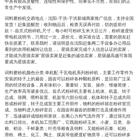
中具有较高灵敏性、连续性和保护性。但事实不尽然，在我们的正
常生产中发现。
词料磨粉机交易地点：沈阳-于洪-于洪新城商家推广信息，支持全国
发货！赶集提醒您：收到物品后，检查无误再付款，切勿提前付
款！-齿爪式粉碎机,尺寸，每小时可粉碎玉米大豆公斤，粉碎速度快
带电机说明书，只用过一次，原价元，谁买谁合适，需要的朋友赶
快在抓紧了。联系我时，请说明是在沈阳赶集网二手设备办公用品
看到的农用机械转让信息，。星级卖家完成个人信息认证的卖家，
才能成为星级卖家˜星级卖家是赶集的诚信卖家，星级越高越可靠我
要成为星级卖家。
词料磨粉机颜色分类:单机配.千瓦电机系列粉碎机，主要工作零件为
安装的转子上的扁齿，园齿可以粉碎各种颗粒原料，是目前广泛采
用的经济粉设备，具有体积小、重量轻，安装、操作、维修简便，
生产效率高等诸多优点。齿爪式粉碎机主要有上机体、机盖、转子
总成、筛网、喂料装置、机架等六部分组成，机体和转子总成共同
形成粉碎室，转子总成室主要工作部件，物料的粉碎就在粉碎室完
成。当物料进入粉碎室后，在园齿和扁齿的部断打击及揉撞作用
下，迅速破碎成细粉和浆状，在离心力和气流作用下，通过筛孔经
出料口排出。本机加工范围广，它既能粉碎玉米、小麦、豆类、杂
粮、稻谷、干鲜薯类；叶壳等粮食及饲料，又能粉碎石膏、铅粉、
滑粉、稀土、化工、陶土、煤炭等低硬度矿物质等，还可以粉碎多