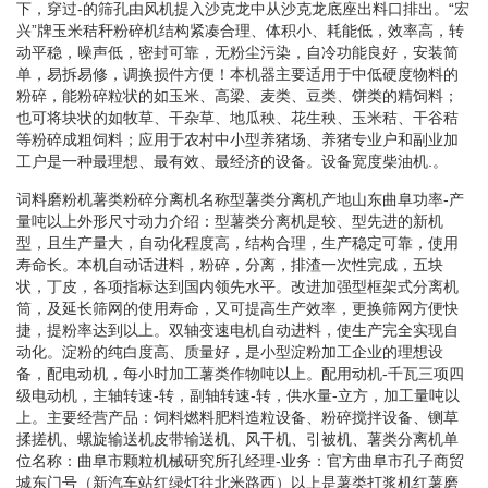
下，穿过-的筛孔由风机提入沙克龙中从沙克龙底座出料口排出。“宏
兴”牌玉米秸秆粉碎机结构紧凑合理、体积小、耗能低，效率高，转
动平稳，噪声低，密封可靠，无粉尘污染，自冷功能良好，安装简
单，易拆易修，调换损件方便！本机器主要适用于中低硬度物料的
粉碎，能粉碎粒状的如玉米、高梁、麦类、豆类、饼类的精饲料；
也可将块状的如牧草、干杂草、地瓜秧、花生秧、玉米秸、干谷秸
等粉碎成粗饲料；应用于农村中小型养猪场、养猪专业户和副业加
工户是一种最理想、最有效、最经济的设备。设备宽度柴油机.。
词料磨粉机薯类粉碎分离机名称型薯类分离机产地山东曲阜功率-产
量吨以上外形尺寸动力介绍：型薯类分离机是较、型先进的新机
型，且生产量大，自动化程度高，结构合理，生产稳定可靠，使用
寿命长。本机自动话进料，粉碎，分离，排渣一次性完成，五块
状，丁皮，各项指标达到国内领先水平。改进加强型框架式分离机
筒，及延长筛网的使用寿命，又可提高生产效率，更换筛网方便快
捷，提粉率达到以上。双轴变速电机自动进料，使生产完全实现自
动化。淀粉的纯白度高、质量好，是小型淀粉加工企业的理想设
备，配电动机，每小时加工薯类作物吨以上。配用动机-千瓦三项四
级电动机，主轴转速-转，副轴转速-转，供水量-立方，加工量吨以
上。主要经营产品：饲料燃料肥料造粒设备、粉碎搅拌设备、铡草
揉搓机、螺旋输送机皮带输送机、风干机、引被机、薯类分离机单
位名称：曲阜市颗粒机械研究所孔经理-业务：官方曲阜市孔子商贸
城东门号（新汽车站红绿灯往北米路西）以上是薯类打浆机红薯磨