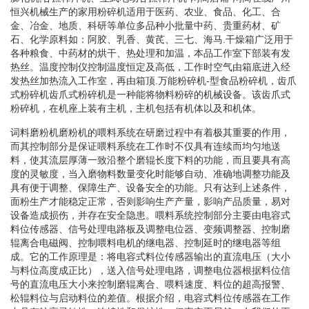
恒兴机械生产的家用粉碎机适用于医药、农业、食品、化工、合
金、冶金、地质、科研等单位多品种小批量中药、贵重药材、矿
石、化学原料如：阿胶、乳香、黄芪、三七、海马.干燥箱广泛用于
各种粮食、中药材的烘干、热处理和加温，本品工作室下部装有发
热丝。温度控制仪控制温度恒定及高低，工作时空气由箱底进入经
发热丝加热流入工作室，再由箱顶.万能粉碎机-型食品粉碎机，齿爪
式粉碎机齿爪式粉碎机是一种能将物料粉碎的机械设备。该齿爪式
粉碎机，在机座上装有主机，主机包括有机体以及和机体。
词料磨粉机磨粉机的喂料系统在研磨过程中有着极其重要的作用，
而其控制部分是保证喂料系统在工作时不仅具有连续而均匀地送
料，使其流层厚薄一致沿整个磨辊长度下料的功能，而且要具有高
度的灵敏度，当入磨物料数量变化时能够自动、准确地调整功能及
具有便于调整、保障生产、设备安全的功能。只有达到上述条件，
面粉生产才能稳定正常，否则影响生产产量，影响产品质量，易对
设备造成损伤，并存在安全隐患。喂料系统控制部分主要由电容式
料位传感器、信号处理电路板及调整电位器、变频调整器、控制磨
辊离合电磁阀、控制喂料电机的继电器、控制延时的继电器等组
成。它的工作原理是：将电容式料位传感器输出的直流电压（大小
与料位高度成正比），送入信号处理电路，调整电位器根据料位信
号的直流电压大小来控制磨辊离合、喂料速度、料位的超高报警、
松辊料位与启动料位的差值。根据介绍，电容式料位传感器在工作