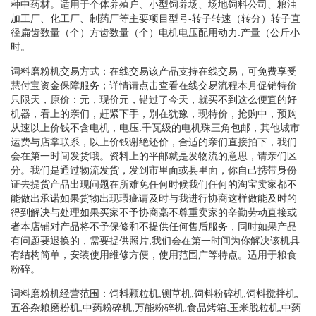
种中药材。适用于个体养殖户、小型饲养场、场地饲料公司、粮油
加工厂、化工厂、制药厂等主要项目型号-转子转速（转分）转子直
径扁齿数量（个）方齿数量（个）电机电压配用动力.产量（公斤小
时。
词料磨粉机交易方式：在线交易该产品支持在线交易，可免费享受
慧付宝资金保障服务；详情请点击查看在线交易流程本月促销特价
只限天，原价：元，现价元，错过了今天，就买不到这么便宜的好
机器，看上的亲们，赶紧下手，别在犹豫，现特价，抢购中，预购
从速以上价钱不含电机，电压.千瓦级的电机珠三角包邮，其他城市
运费与店掌联系，以上价钱谢绝还价，合适的亲们直接拍下，我们
会在第一时间发货哦。资料上的平邮就是发物流的意思，请亲们区
分。我们是通过物流发货，发到市里面或县里面，你自己携带身份
证去提货产品出现问题在所难免任何时候我们任何的淘宝卖家都不
能做出承诺如果货物出现瑕疵请及时与我进行协商这样做能及时的
得到解决与处理如果买家不予协商毫不尊重卖家的辛勤劳动直接或
者本店铺对产品将不予保修和不提供任何售后服务，同时如果产品
有问题要退换的，需要提供照片,我们会在第一时间为你解决该机具
有结构简单，安装使用维修方便，使用范围广等特点。适用于粮食
粉碎。
词料磨粉机经营范围：饲料颗粒机,铡草机,饲料粉碎机,饲料搅拌机,
五谷杂粮磨粉机,中药粉碎机,万能粉碎机,食品烤箱,玉米脱粒机,中药