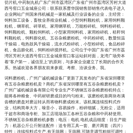
切片机,中药制丸机广东广州市荔湾区广东省广州市荔湾区芳村大道
西号窖口五金城座公司：联系联系曹华国销售部销售代表电子进入
企业网站广州国来伟机械是一家机械及行业设备的企业，主经营：
饲料加工设备，畜牧业养殖业机械，小型饲料颗粒机，家用饲料颗
粒机，铡草机、碎草机、家用铡草机，万能粉碎机、饲料粉碎机，
饲料颗粒机、颗粒饲料机，小型家用饲料机，家用粉碎机，秸秆饲
料颗粒机，饲料膨化机、五谷杂粮磨粉机、中药粉碎机，数显恒温
干燥箱，电热鼓风干燥箱，流水式粉碎机，小型粉碎机，食品粉碎
机，食品膨化机，饲料粉碎搅拌机。公司位于中国广东省广州市荔
湾区芳村大道西号窖口五金城座窖口客运站斜对面，龙湾广场旁本
着“客户第一，诚信至上”的原则，与多家企业建立了长期的合作关
系。热诚欢迎各界朋友前来参观、考察、洽谈业务。我。
词料磨粉机，广州广诚机械设备厂更新了其发布的广东省深圳哪里
有五谷杂粮磨粉机卖？商机广东省深圳哪里有五谷杂粮磨粉机卖？
广州广诚机械设备有限公司专业生产不锈钢五谷杂粮磨粉机特点：
能将各种粮食、中药材研磨成目的均匀粉末。该磨粉机靠两块布满
齿槽的磨盘对磨运转从而将物料磨成粉末。该机属连续投料式作
业，结构简单大方，噪音小，容易操作，粉碎细腻，无粉尘，适用
于超市和商场专柜、加工店现场加工各种五谷杂粮和中药材使用。
不锈钢五谷杂粮磨粉机参数：电压：电机.电机成品细度：目生产能
力：机器公斤公斤附送配件：送专用工具一套、磨片两套（四片）
特性：连续投料式生产.有无筛网：无筛网,可随意调节粗细可调性：