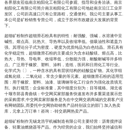
各界朋友莅临南京柏阳化工有限公司参观、指导和业务洽谈。南京
柏阳化工有限公司简介南京柏阳化工有限公司地处南京沿江工业开
发区，公司距高速口只有公里路程，交通便利。我公司主要从事工.
本公司是矿粉销售专营公司，成立于苏州市政建设大发展的背景
下。
超细矿粉制作超细滑石粉具有的特性：耐强酸、强碱，水溶液中呈
碱性。熔点高、比热大、导热率以及收缩率低。值吸油性和遮盖力
强。其理论分子式为密度.，硬度为优质纯品为白色结晶。滑石具有
化学稳定性，超细微滑石粉的主要成分为含水硅酸镁。熔点高，比
热大，导热、导电率、收缩率低，分散能力强，耐酸耐碱等许多特
点。广泛用于橡胶、塑料、涂料，造纸，医药和日用化工等行业。
化学式为〔〕，一种含水的具有层状结构的硅酸盐矿物。其化学组
成氧化镁.，二氧化硅，常含少量的等元素。超细微滑石粉的适用范
围：用于橡胶、塑料、油漆、玻璃钢等化工行业作为强化改质填充
剂。执行规范：企业标准量，其中细度分别为：目等规格。湖北省
十堰市郧县青曲镇：中交网买家部服务快速发布并多重渠道展示您
的采购需求,中交网卖家部服务是为在中交网交易商城的交易客户没
有网销团队,而委托中交网协助销售产品特别设立的部门.加入热卖
库，元拿上万订单！咨询：-转交易网热卖产品。
超细矿粉制作无锡龙浩宇机械制造有限公司主要经营：沥青搅拌设
备、轻重油燃烧器等产品。作为经营的企业，我们始终坚持诚信和