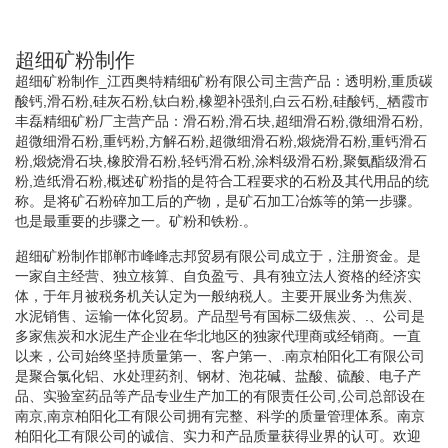
超细矿粉制作
超细矿粉制作_江西奥特精细矿粉有限公司主营产品：透明粉,重质碳
酸钙,滑石粉,硅灰石粉,钛白粉,橡塑补强剂,白云石粉,硅酸钙,_栖霞市
丰磊精细矿粉厂主营产品：滑石粉,滑石块,超细滑石粉,微细滑石粉,
超微细滑石粉,重钙粉,方解石粉,超微细滑石粉,煅烧滑石粉,重钙滑石
粉,煅烧滑石块,橡胶滑石粉,轻钙滑石粉,涂料级滑石粉,聚氨酯级滑石
粉,造纸滑石粉,概述矿粉指的是符合工程要求的石粉及其代用品的统
称。是将矿石粉碎加工后的产物，是矿石加工冶炼等的第一步骤。
也是最重要的步骤之一。矿粉和铁粉.。
超细矿粉制作邯郸市峰峰志邦贸易有限公司成立于，注册资金。是
一家自主经营、独立核算、自负盈亏、具有独立法人资格的经济实
体，于年月被税务机关认定为一般纳税人。主要开展业务为焦炭、
水泥销售、运输一体化贸易。产品型号有国标二级焦炭、.、公司是
多家焦炭和水泥生产企业在华北地区的独家代理商或经销商。一直
以来，公司始终坚持质量第一、客户第一、.南京柏阳化工有限公司
是聚合氯化铝、水处理药剂、钢材、泡花碱、盐酸、硫酸、电子产
品、实验室药品等产品专业生产加工的有限责任公司,公司总部设在
南京,南京柏阳化工有限公司拥有完整、科学的质量管理体系。南京
柏阳化工有限公司的诚信、实力和产品质量获得业界的认可。欢迎