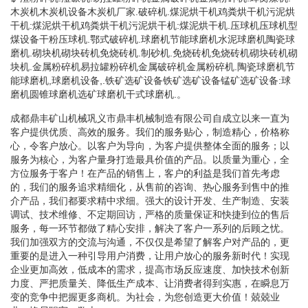
木炭机木炭机设备木炭机厂家.破碎机.煤泥烘干机鸡粪烘干机污泥烘
干机:煤泥烘干机鸡粪烘干机污泥烘干机:煤泥烘干机.压球机压球机型
煤设备干粉压球机.鄂式破碎机.球磨机节能球磨机水泥球磨机陶瓷球
磨机.砌块机砌块砖机免烧砖机.制砂机.免烧砖机免烧砖机砌块砖机砌
块机.金属粉碎机易拉罐粉碎机金属破碎机金属粉碎机.陶瓷球磨机节
能球磨机,球磨机设备,.铁矿选矿设备铁矿选矿设备锰矿选矿设备:球
磨机圆锥球磨机选矿球磨机干式球磨机.。
成都鼎丰矿山机械巩义市鼎丰机械制造有限公司自成立以来一直为
客户提供优质、高效的服务。我们的服务贴心，制造精心，价格称
心，令客户放心。以客户为导向，为客户提供整体全面的服务；以
服务为核心，为客户量身打造最具价值的产品。以质量为重心，全
方位服务于客户！在产品的销售上，客户的利益是我们首先考虑
的，我们的服务追求精细化，从售前的咨询、热心服务到售中的推
介产品，我们都要求精中求细。强大的设计开发、生产制造、安装
调试、技术维修、不定期回访，严格的质量保证和快捷到位的售后
服务，每一环节都做了精心安排，解决了客户一系列的后顾之忧。
我们加强双方的交流与沟通，不仅仅是希望了解客户对产品的，更
重要的是进入一种引导用户消费，让用户放心的服务新时代！实现
企业更加高效，低成本的需求，提高市场反应速度、加快技术创新
力度、严把质量关、降低生产成本、让消费者得到实惠，在瞬息万
变的竞争中把握更多商机。为社会，为您创造更大价值！兢兢业