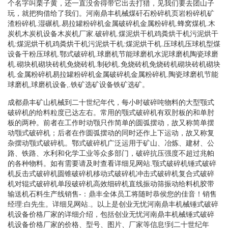
个名字叫栗子黄，还一直没舍得带它出去打猎，见我们要去团山子
玩，就把狗借给了我们。河南鼎丰机械煤矸石粉碎机页岩粉碎机矿
渣粉碎机.湿碾机.易拉罐粉碎机金属破碎机金属粉碎机.蜂窝煤机.木
炭机木炭机设备木炭机厂家.破碎机.煤泥烘干机鸡粪烘干机污泥烘干
机:煤泥烘干机鸡粪烘干机污泥烘干机:煤泥烘干机.压球机压球机型煤
设备干粉压球机.鄂式破碎机.球磨机节能球磨机水泥球磨机陶瓷球磨
机.砌块机砌块砖机免烧砖机.制砂机.免烧砖机免烧砖机砌块砖机砌块
机.金属粉碎机易拉罐粉碎机金属破碎机金属粉碎机.陶瓷球磨机节能
球磨机,球磨机设备,.铁矿选矿设备铁矿选矿。
成都鼎丰矿山机械到二十世纪年代，每小时破碎吨物料的大型颚式
破碎机的给料粒度已达左右。常用的颚式破碎机有双肘板的和单肘
板的两种。前者在工作时动颚只作简单的圆弧摆动，故又称简单摆
动颚式破碎机；后者在作圆弧摆动的同时还作上下运动，故又称复
杂摆动颚式破碎机。鄂式破碎机广泛运用于矿山、冶炼、建材、公
路、铁路、水利和化学工业等众多部门，破碎抗压强度不超过兆帕
的各种物料。如有需要请及时查看详细见网站.颚式破碎机锤式破碎
机反击式破碎机圆锥破碎机移动式破碎机冲击式破碎机复合式破碎
机对辊式破碎机单段破碎机高效细碎机直线振动筛振动给料机胶带
输送机石料生产线销售-：鼎丰全体员工将随时恭侯您的佳音！销售
经理:白先生。详细见网站.。以上是创业无忧河南鼎丰机械锤式破碎
机设备价格厂家的详细介绍，包括创业无忧河南鼎丰机械锤式破碎
机设备价格厂家的价格、型号、图片、厂家等信息!到二十世纪年