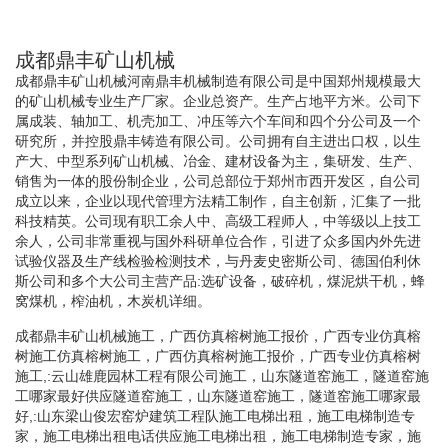
成都鼎丰矿山机械
成都鼎丰矿山机械河南鼎丰机械制造有限公司是中国郑州规模最大
的矿山机械专业生产厂家。企业总资产。生产占地平方米。公司下
属成装、轴加工、机壳加工、冲压等六个车间和四个分公司及一个
研究所，并控股鼎丰铸造有限公司。公司拥有自主进出口权，以生
产大、中型系列矿山机械、冶金、建材设备为主，集研发、生产、
销售为一体的股份制企业，公司总部位于郑州市西开发区，自公司
成立以来，企业以现代管理方法精工制作，自主创新，汇集了一批
科技精英。公司现有职工余人中、高级工程师人，中等级以上技工
余人，公司非常重视与国外科研单位合作，引进了众多国内外先进
试验仪器及生产线检验检测技术，与丹麦史密斯公司、德国伯利休
斯公司和多个大公司主营产品:选矿设备，破碎机，煤泥烘干机，蜂
窝煤机，榨油机，木炭机详细。
成都鼎丰矿山机械施工，广西仿真榕树施工报价，广西专业仿真榕
树施工仿真榕树施工，广西仿真榕树施工报价，广西专业仿真榕树
施工,:云山雄鹿园林工程有限公司施工，山东隧道窑施工，隧道窑施
工哪家最好供应隧道窑施工，山东隧道窑施工，隧道窑施工哪家最
好,:山东梁山俊宏窑炉建筑工程队施工电梯出租，施工电梯制造专
家，施工电梯出租电话供应施工电梯出租，施工电梯制造专家，施