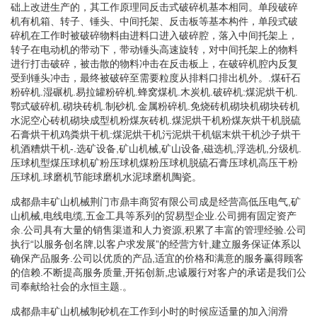
础上改进生产的，其工作原理同反击式破碎机基本相同。单段破碎
机有机箱、转子、锤头、中间托架、反击板等基本构件，单段式破
碎机在工作时被破碎物料由进料口进入破碎腔，落入中间托架上，
转子在电动机的带动下，带动锤头高速旋转，对中间托架上的物料
进行打击破碎，被击散的物料冲击在反击板上，在破碎机腔内反复
受到锤头冲击，最终被破碎至需要粒度从排料口排出机外。.煤矸石
粉碎机.湿碾机.易拉罐粉碎机.蜂窝煤机.木炭机.破碎机:煤泥烘干机.
鄂式破碎机.砌块砖机.制砂机.金属粉碎机.免烧砖机砌块机砌块砖机
水泥空心砖机砌块成型机粉煤灰砖机.煤泥烘干机粉煤灰烘干机脱硫
石膏烘干机鸡粪烘干机:煤泥烘干机污泥烘干机锯末烘干机沙子烘干
机酒糟烘干机-.选矿设备,矿山机械,矿山设备,磁选机,浮选机,分级机.
压球机型煤压球机矿粉压球机煤粉压球机脱硫石膏压球机高压干粉
压球机.球磨机节能球磨机水泥球磨机陶瓷。
成都鼎丰矿山机械荆门市鼎丰商贸有限公司成是经营高低压电气,矿
山机械,电线电缆,五金工具等系列的贸易型企业.公司拥有固定资产
余.公司具有大量的销售渠道和人力资源,积累了丰富的管理经验.公司
执行“以服务创名牌,以客户求发展”的经营方针,建立服务保证体系以
确保产品服务.公司以优质的产品,适宜的价格和满意的服务赢得顾客
的信赖.不断提高服务质量,开拓创新,忠诚履行对客户的承诺是我们公
司奉献给社会的永恒主题.。
成都鼎丰矿山机械制砂机在工作到小时的时候应适量的加入润滑