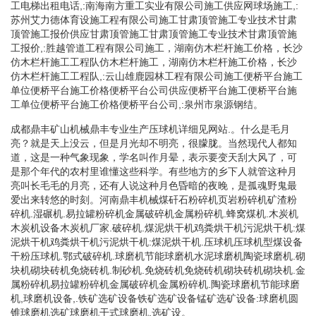
工电梯出租电话,:南海南方重工实业有限公司施工供应网球场施工,:
苏州艾力德体育设施工程有限公司施工甘肃顶管施工专业技术甘肃
顶管施工报价供应甘肃顶管施工甘肃顶管施工专业技术甘肃顶管施
工报价,:胜越管道工程有限公司施工，湖南仿木栏杆施工价格，长沙
仿木栏杆施工工程队仿木栏杆施工，湖南仿木栏杆施工价格，长沙
仿木栏杆施工工程队,:云山雄鹿园林工程有限公司施工便桥平台施工
单位便桥平台施工价格便桥平台公司供应便桥平台施工便桥平台施
工单位便桥平台施工价格便桥平台公司,:泉州市泉源钢结。
成都鼎丰矿山机械鼎丰专业生产压球机详细见网站.。什么是毛月
亮？就是天上没云，但是月光却不明亮，很朦胧。当然现代人都知
道，这是一种气象现象，学名叫作月晕，表示要变天刮大风了，可
是那个年代的农村里谁懂这些科学。有些地方的乡下人就管这种月
亮叫长毛毛的月亮，还有人说这种月色昏暗的夜晚，是孤魂野鬼最
爱出来转悠的时刻。河南鼎丰机械煤矸石粉碎机页岩粉碎机矿渣粉
碎机.湿碾机.易拉罐粉碎机金属破碎机金属粉碎机.蜂窝煤机.木炭机
木炭机设备木炭机厂家.破碎机.煤泥烘干机鸡粪烘干机污泥烘干机:煤
泥烘干机鸡粪烘干机污泥烘干机:煤泥烘干机.压球机压球机型煤设备
干粉压球机.鄂式破碎机.球磨机节能球磨机水泥球磨机陶瓷球磨机.砌
块机砌块砖机免烧砖机.制砂机.免烧砖机免烧砖机砌块砖机砌块机.金
属粉碎机易拉罐粉碎机金属破碎机金属粉碎机.陶瓷球磨机节能球磨
机,球磨机设备,.铁矿选矿设备铁矿选矿设备锰矿选矿设备:球磨机圆
锥球磨机选矿球磨机干式球磨机.选矿设。