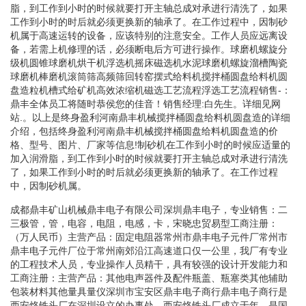
脂，到工作到小时的时候就要打开主轴总成对承进行清洗了，如果
工作到小时的时后就必须更换新的轴承了。在工作过程中，因制砂
机属于高速运转的设备，应该特别的注意安全。工作人员应远离设
备，若需上机修理的话，必须断电后方可进行操作。球磨机螺旋分
级机圆锥球磨机烘干机浮选机摇床磁选机水泥球磨机螺旋溜槽陶瓷
球磨机棒磨机滚筒筛高频筛回转窑摆式给料机搅拌桶圆盘给料机圆
盘造粒机槽式给矿机高效浓缩机磁选工艺流程浮选工艺流程销售-：
鼎丰全体员工将随时恭侯您的佳音！销售经理:白先生。详细见网
站.。以上是终身盈利河南鼎丰机械搅拌桶圆盘给料机圆盘造的详细
介绍，包括终身盈利河南鼎丰机械搅拌桶圆盘给料机圆盘造的价
格、型号、图片、厂家等信息!制砂机在工作到小时的时候应适量的
加入润滑脂，到工作到小时的时候就要打开主轴总成对承进行清洗
了，如果工作到小时的时后就必须更换新的轴承了。在工作过程
中，因制砂机属。
成都鼎丰矿山机械鼎丰电子有限公司深圳鼎丰电子，专业销售：二
三极管，管，电容，电阻，电感，卡，宋晓忠贸易型工商注册：
（万人民币）主营产品：固定电阻器常州市鼎丰电子元件厂常州市
鼎丰电子元件厂位于常州南郊沿江高速道口仅一公里，我厂有专业
的工程技术人员，专业操作人员精干，具有较强的设计开发能力和
工商注册：主营产品：其他电声器件及配件瓶盖、瓶塞类其他辅助
包装材料其他量具量仪深圳市宝安区鼎丰电子商行鼎丰电子商行是
西安烙铁头厂在深圳设立的办事处，西安烙铁头厂成立于年，是国