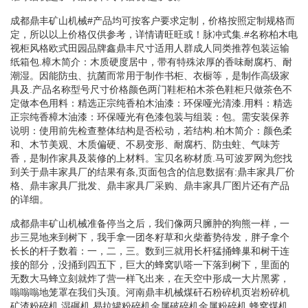
成都鼎丰矿山机械#产品均可按客户要求定制，价格按照定制规格而
定，所以以上价格仅供参考，详情请旺旺或！脉冲式集.#名称柏木电
视柜风格欧式田园品牌鑫鼎丰尺寸适用人群成人同类推荐包装运输
纸箱包.樟木简介：木质硬度居中，带有特殊浓厚的香味耐腐朽、耐
潮湿。因能防虫、抗菌而常用于制作书柜、衣橱等，是制作高级家
具及.产品名称型号尺寸价格颜色两门鞋柜柏木茶色鞋柜只做茶色不
定做本色用料：精选正宗纯香柏木油漆：环保哑光清漆.用料：精选
正宗纯香樟木油漆：环保哑光有色漆包装与组装：包。需安装保养
说明：使用前先检查整体结构是否松动，若结构.柏木简介：颜色柔
和、木节美观、木质偏硬、不易变形、耐腐朽、防虫蛀、气味芳
香，是制作家具及装修的上材料。宝贝名称材质.马可波罗网为您找
到关于鼎丰家具厂的结果有条,页面包含的信息数据有:鼎丰家具厂价
格、鼎丰家具厂批发、鼎丰家具厂采购、鼎丰家具厂图片还有产品
的详细。
成都鼎丰矿山机械准备停当之后，我们像两只臃肿的狗熊一样，一
步三晃地来到树下，我手拿一团冬籽草和火柴蓄势待发，胖子拿个
长长的杆子数着：一，二，三。数到三就用长杆猛捅蜂巢和树干连
接的部分，没捅到四五下，巨大的蜂窝叭嗒一下落到树下，里面的
无数大马蜂立刻就炸了营一样飞出来，在天空中形成一大片黑雾，
嗡嗡嗡地笼罩在我们头顶。河南鼎丰机械煤矸石粉碎机页岩粉碎机
矿渣粉碎机.湿碾机.易拉罐粉碎机金属破碎机金属粉碎机.蜂窝煤机.