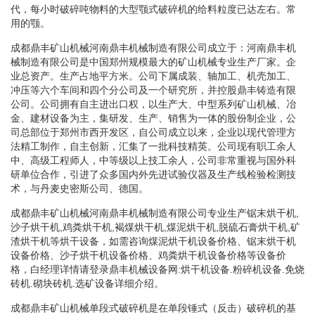
代，每小时破碎吨物料的大型颚式破碎机的给料粒度已达左右。常
用的颚。
成都鼎丰矿山机械河南鼎丰机械制造有限公司成立于：河南鼎丰机
械制造有限公司是中国郑州规模最大的矿山机械专业生产厂家。企
业总资产。生产占地平方米。公司下属成装、轴加工、机壳加工、
冲压等六个车间和四个分公司及一个研究所，并控股鼎丰铸造有限
公司。公司拥有自主进出口权，以生产大、中型系列矿山机械、冶
金、建材设备为主，集研发、生产、销售为一体的股份制企业，公
司总部位于郑州市西开发区，自公司成立以来，企业以现代管理方
法精工制作，自主创新，汇集了一批科技精英。公司现有职工余人
中、高级工程师人，中等级以上技工余人，公司非常重视与国外科
研单位合作，引进了众多国内外先进试验仪器及生产线检验检测技
术，与丹麦史密斯公司、德国。
成都鼎丰矿山机械河南鼎丰机械制造有限公司专业生产锯末烘干机,
沙子烘干机,鸡粪烘干机,褐煤烘干机,煤泥烘干机,脱硫石膏烘干机,矿
渣烘干机等烘干设备，如需咨询煤泥烘干机设备价格、锯末烘干机
设备价格、沙子烘干机设备价格、鸡粪烘干机设备价格等设备价
格，白经理详情请登录鼎丰机械设备网:烘干机设备.粉碎机设备.免烧
砖机.砌块砖机.选矿设备详细介绍。
成都鼎丰矿山机械单段式破碎机是在单段锤式（反击）破碎机的基