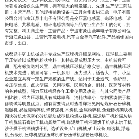
际著名的烙铁头生产商，拥有强大的研发能力、先进.生产型工商注
册：主营产品：其他焊接辅助设备与工具台州市椒江鼎丰电子有限
公司台州市椒江鼎丰电子有限公司是变压器电感器、磁环电感、谐
振电感、共模电感、磁环电感线圈等产品专业生产加工的公司，拥
有完整、科工商注册：主营产品：宁波市象山鼎丰电子有限公司位
于浙江象山县，主营汽车发电机,汽车白金等汽车配件.产品畅销国内
市场，出口。
成都鼎丰矿山机械鼎丰专业生产压球机详细见网站.。压球机主要用
于压制难以成型的粉状物料，其特点是成型压力大、主机转数可
调、配有螺旋送料装置。鼎丰机械压球机价格实惠。鼎丰机械压球
机技术先进，质量可靠，一机多用，压力强大，适合大、中、小型
企业建立具有一定生产规模的生产线。适用于工业造气、锅炉型、
冷压型焦点、点火型煤、民用型煤、民用冶金、耐材、医药等材料
的各种成型。强力压球机经多年工业使用及改进，与其它同类产品
相比较，强力压球机具有成球率高、消耗功率小，结构紧凑便于检
修调试等明显优点。如有需要请及时查看详细见网站煤矸石粉碎机.
湿碾机.易拉罐粉碎机.蜂窝煤机.木炭机.金属粉碎机.免烧砖机砌块机
砌块砖机水泥空心砖机砌块成型机粉煤灰砖机.煤泥烘干机粉煤灰烘
干机脱硫石膏烘干机鸡粪烘干机:煤泥烘干机污泥烘干机锯末烘干机
沙子烘干机酒糟烘干机-.选矿设备,矿山机械,矿山设备,磁选机,浮选
机,分级机.压球机型煤压球机矿粉压球机煤粉压球机脱。