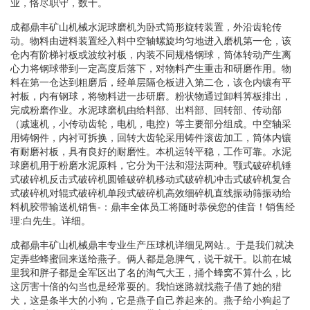
业，恪尽职守，数十。
成都鼎丰矿山机械水泥球磨机为卧式筒形旋转装置，外沿齿轮传
动。物料由进料装置经入料中空轴螺旋均匀地进入磨机第一仓，该
仓内有阶梯衬板或波纹衬板，内装不同规格钢球，筒体转动产生离
心力将钢球带到一定高度后落下，对物料产生重击和研磨作用。物
料在第一仓达到粗磨后，经单层隔仓板进入第二仓，该仓内镶有平
衬板，内有钢球，将物料进一步研磨。粉状物通过卸料箅板排出，
完成粉磨作业。水泥球磨机由给料部、出料部、回转部、传动部
（减速机，小传动齿轮，电机，电控）等主要部分组成。中空轴采
用铸钢件，内衬可拆换，回转大齿轮采用铸件滚齿加工，筒体内镶
有耐磨衬板，具有良好的耐磨性。本机运转平稳，工作可靠。水泥
球磨机用于粉磨水泥原料，它分为干法和湿法两种。颚式破碎机锤
式破碎机反击式破碎机圆锥破碎机移动式破碎机冲击式破碎机复合
式破碎机对辊式破碎机单段式破碎机高效细碎机直线振动筛振动给
料机胶带输送机销售-：鼎丰全体员工将随时恭侯您的佳音！销售经
理:白先生。详细。
成都鼎丰矿山机械鼎丰专业生产压球机详细见网站.。于是我们就决
定弄些蜂蜜回来送给燕子。俩人都是急脾气，说干就干。以前在城
里我和胖子都是全军区出了名的淘气大王，捅个蜂窝不算什么，比
这厉害十倍的勾当也是经常耍的。我怕迷路就找燕子借了她的猎
犬，这是条半大的小狗，它是燕子自己养起来的。燕子给小狗起了