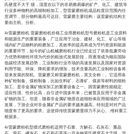
氏硬度不大于.级，湿度在以下的非易燃易爆的矿产、化工、建筑等
行业多种物料的高细制粉加工，型雷蒙磨粉机成品粒度目范围内任
意调节，部分物料最高可达目。雷蒙磨主要结构：该雷蒙机结构主
要由主机、分析。
4r雷蒙磨粉机.雷蒙磨粉机价格工业用磨粉机型号磨粉机是工业原料
和能源生产的重要装备，广泛应用于冶金、建材、化工、矿山等领
域内矿产品物料的粉磨加工，其效率的提高将成为节约资源和能源
的重要环节，如今的矿山机械磨粉机行业已经走过了依靠低廉劳动
力优势和牺牲环境为代价的粗放式发展阶段，而逐渐成为顺应国际
低碳经济发展趋势，工业制粉行业市场的高速发展以及国家对资源
利用节能、环保、降耗要求的增加，技术含量高的工业制粉设备将
迎来发展的契机。雷蒙磨又称雷蒙磨粉机，英文全称：。它适用各
种矿粉制备、煤粉制备，比如生料矿、石膏矿、煤炭等材料的细粉
加工。是非金属矿物深加工的重要设备之一。因雷蒙磨性能稳定、
适应性强、性价比高，自引进中国多年来，已被普及应用于非金属
矿物的加工。但是，随着非金属矿物质在超细粉体应用领域的广泛
发展，下游企业对非金属矿产品的要求越来越高。特别是对对产品
细度有了更高的要求。这使得传统雷蒙磨显得力不从心。:维科重工
根据多。
4r雷蒙磨粉机型摆式磨粉机适用于石膏、方解石、石灰石、重晶
石、萤石、磷灰石、长石和石英等一百余种莫氏硬度不大于级，湿