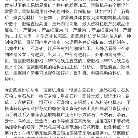
度在以下的非易燃易爆矿产物料的粉磨加工。雷蒙机是有个磨辊的
雷蒙磨，雷蒙机适用各种矿粉制备、煤粉制备，比如生料矿、石膏
矿、煤炭等材料、细粉加工。雷蒙机具体参数为摆式磨粉机其磨辊
个数个，磨辊直径高度，磨环内径高度，最大进料粒度产品成品细
度在.时，产量为.，产品细度为.时，产量为.，产品细度为.时，产量
为.，主机功率，外型尺寸长宽高。雷蒙磨粉机是从国外传入的一种
制粉磨机，目前国内生产较多，它适用各种矿粉制备、煤粉制备，
比如生料矿、石膏矿、煤炭等材料的细粉加工。从外形看像一个钢
制容器竖立，有进风、出风口，中部有进料口。外形与磨有些近
似。雷蒙磨粉机磨棍回转中心线是直立的，磨磨棍回转中心线是近
似水平的。雷蒙磨粉机的结构是由主机、分析机、管道装置、鼓风
机，根据用户需要可以配备破碎机、提升机、电磁振动给料机、电
控电。
4r雷蒙磨粉机别名：雷蒙机用途：辊磨白云石粉，重晶石粉，石灰
石粉，生石灰粉，熟石灰粉，重晶石粉，高岭土粉，膨润土粉，铝
矾土，方解石粉，滑石粉，石膏粉，灰钙粉，硅灰粉等电机.扫一下
快速获取该企业推荐使用微信我查查等扫码工具扫描后可直接保存
为手机联系人推荐该型磨粉机广泛应用于方解石、石灰石、滑石、
云母、高岭土、重金石、石墨等硬度在莫氏级，湿度在以下非易燃
易爆物料的粉碎，产品粒度可在目范围内任意调整。设备特点：研
磨力大：主机研磨系统采用四辊加压装置来增加研磨力。研磨面积