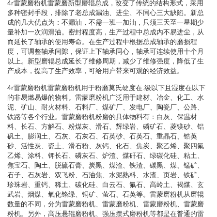
4r雷蒙磨粉机雷蒙磨新型磨辊总成，改变了传统的结构形式，采用
多种密封手段，排除了老总成漏油、进尘、不同心三大缺陷。新总
成的几大优点为：不漏油，不需一班一加油，只须三天至一星期少
量补加一次润滑油。密封程度高，生产过程中总成内不易进尘，从
而延长了轴承的使用寿命。在生产过程中根据总成轴承的磨损程
度，可调整轴承间隙，保证上下轴承同心，轴承可连续使用十个月
以上。新型磨辊总成延长了维修周期，减少了维修强度，降低了生
产成本，提高了生产效率，可给用户带来可观的经济效益。
4r雷蒙磨粉机雷蒙磨粉机用于粉磨莫氏硬度在.级以下且湿度在以下
的非易燃易爆的物料。雷蒙磨粉机广泛用于建材、冶金、化工、水
泥、矿山、耐火材料、石料厂、煤矿厂、发电厂、陶瓷厂、公路、
铁路等各个行业。雷蒙磨粉机粉磨的具体物料有：白灰、保温材
料、长石、方解石、粉煤灰、滑石、辉绿岩、磷矿石、菱镁砂、铝
矾土、膨润土、石灰、石灰石、石英砂、石英石、重晶石、锆英
砂、活性炭、瓷土、滑石粉、灰钙、化石、焦炭、聚乙烯、聚四氟
乙烯、涂料、钾长石、磷灰石、炉渣、煤矸石、绿碳化硅、粘土、
焦宝石、陶土、脱硫石膏、炭黑、煤渣、铁渣、碳黑、煤、锰矿、
石子、石灰岩、双飞粉、石油焦、水泥熟料、水渣、页岩、铁矿、
珍珠岩、重钙、稀土、碳化硅、白云石、氟石、高岭土、褐煤、玄
武岩、烟煤、氧化铬绿、铜矿、萤石、石英等。雷蒙磨粉机从磨辊
数量的不同，分为雷蒙磨粉机、雷蒙磨粉机、雷蒙磨粉机、雷蒙磨
粉机。另外，高压悬辊磨粉机、强压摆式磨粉机等都是在普通的雷