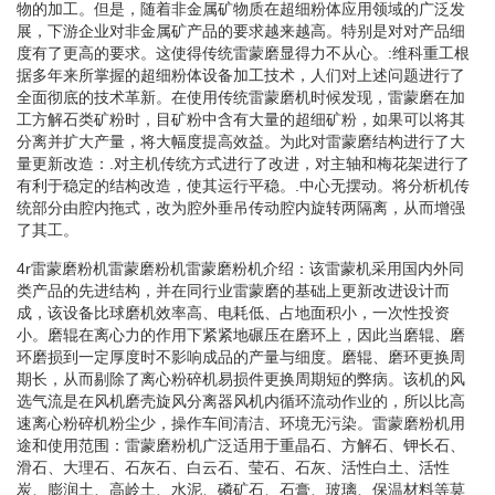
物的加工。但是，随着非金属矿物质在超细粉体应用领域的广泛发
展，下游企业对非金属矿产品的要求越来越高。特别是对对产品细
度有了更高的要求。这使得传统雷蒙磨显得力不从心。:维科重工根
据多年来所掌握的超细粉体设备加工技术，人们对上述问题进行了
全面彻底的技术革新。在使用传统雷蒙磨机时候发现，雷蒙磨在加
工方解石类矿粉时，目矿粉中含有大量的超细矿粉，如果可以将其
分离并扩大产量，将大幅度提高效益。为此对雷蒙磨结构进行了大
量更新改造：.对主机传统方式进行了改进，对主轴和梅花架进行了
有利于稳定的结构改造，使其运行平稳。.中心无摆动。将分析机传
统部分由腔内拖式，改为腔外垂吊传动腔内旋转两隔离，从而增强
了其工。
4r雷蒙磨粉机雷蒙磨粉机雷蒙磨粉机介绍：该雷蒙机采用国内外同
类产品的先进结构，并在同行业雷蒙磨的基础上更新改进设计而
成，该设备比球磨机效率高、电耗低、占地面积小，一次性投资
小。磨辊在离心力的作用下紧紧地碾压在磨环上，因此当磨辊、磨
环磨损到一定厚度时不影响成品的产量与细度。磨辊、磨环更换周
期长，从而剔除了离心粉碎机易损件更换周期短的弊病。该机的风
选气流是在风机磨壳旋风分离器风机内循环流动作业的，所以比高
速离心粉碎机粉尘少，操作车间清洁、环境无污染。雷蒙磨粉机用
途和使用范围：雷蒙磨粉机广泛适用于重晶石、方解石、钾长石、
滑石、大理石、石灰石、白云石、莹石、石灰、活性白土、活性
炭、膨润土、高岭土、水泥、磷矿石、石膏、玻璃、保温材料等莫