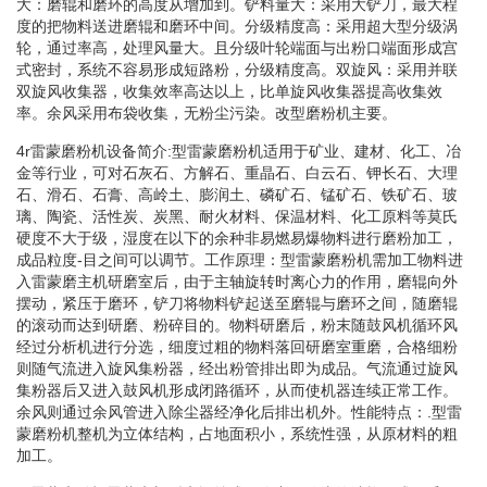
大：磨辊和磨环的高度从增加到。铲料量大：采用大铲刀，最大程
度的把物料送进磨辊和磨环中间。分级精度高：采用超大型分级涡
轮，通过率高，处理风量大。且分级叶轮端面与出粉口端面形成宫
式密封，系统不容易形成短路粉，分级精度高。双旋风：采用并联
双旋风收集器，收集效率高达以上，比单旋风收集器提高收集效
率。余风采用布袋收集，无粉尘污染。改型磨粉机主要。
4r雷蒙磨粉机设备简介:型雷蒙磨粉机适用于矿业、建材、化工、冶
金等行业，可对石灰石、方解石、重晶石、白云石、钾长石、大理
石、滑石、石膏、高岭土、膨润土、磷矿石、锰矿石、铁矿石、玻
璃、陶瓷、活性炭、炭黑、耐火材料、保温材料、化工原料等莫氏
硬度不大于级，湿度在以下的余种非易燃易爆物料进行磨粉加工，
成品粒度-目之间可以调节。工作原理：型雷蒙磨粉机需加工物料进
入雷蒙磨主机研磨室后，由于主轴旋转时离心力的作用，磨辊向外
摆动，紧压于磨环，铲刀将物料铲起送至磨辊与磨环之间，随磨辊
的滚动而达到研磨、粉碎目的。物料研磨后，粉末随鼓风机循环风
经过分析机进行分选，细度过粗的物料落回研磨室重磨，合格细粉
则随气流进入旋风集粉器，经出粉管排出即为成品。气流通过旋风
集粉器后又进入鼓风机形成闭路循环，从而使机器连续正常工作。
余风则通过余风管进入除尘器经净化后排出机外。性能特点：.型雷
蒙磨粉机整机为立体结构，占地面积小，系统性强，从原材料的粗
加工。