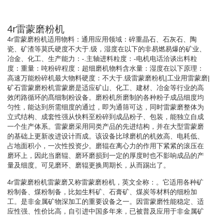
4r雷蒙磨粉机
4r雷蒙磨粉机适用物料：通用应用领域：碎重晶石、石灰石、陶
瓷、矿渣等莫氏硬度不大于.级，湿度在以下的非易燃易爆的矿业、
冶金、化工、生产能力：-.主轴进料粒度：-电机电话洽谈出料粒
度：重量：吨粉碎程度：超细磨机物料含水量：湿度在以下原理：
高速万能粉碎机最大物料硬度：不大于.级雷蒙磨粉机|工业用雷蒙磨|
矿石雷蒙磨粉机雷蒙磨是适应矿山、化工、建材、冶金等行业的高
效闭路循环的髙细制粉设备。磨粉机所磨制的各种粉子成品细度均
匀性，能达到所需细度的通过，即为通筛可达，同时雷蒙磨整体为
立式结构、成套性强从快料至粉碎到成品粉子、包装，能独立自成
一个生产体系。雷蒙磨采用同类产品的先进结构，并在大型雷蒙磨
的基础上更新改进设计而成。该设备比球磨机的机效高、电耗低、
占地面积小，一次性投资少。磨辊在离心力的作用下紧紧的滚压在
磨环上，因此当磨辊、磨环磨损到一定的厚度时也不影响成品的产
量及细度。可见磨环、磨辊更换周期长，从而踢出了。
4r雷蒙磨粉机雷蒙磨又称雷蒙磨粉机，英文全称：。它适用各种矿
粉制备、煤粉制备，比如生料矿、石膏矿、煤炭等材料的细粉加
工。是非金属矿物深加工的重要设备之一。因雷蒙磨性能稳定、适
应性强、性价比高，自引进中国多年来，已被普及应用于非金属矿