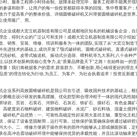
小时。服务工程师小时待命制。故障未处理完毕，服务工程师不能离开现
的参谋和助手，让用户的每一份投资都获得丰厚的回报。售中尊重客户；
致力于提高客户的整体价值。详细圆锥破碎机又叫弹簧圆锥破碎机是世界
上使用最广、用。
机企业成都大宏立机器制造有限公司是成都地区知名的机械设备企业，自
理念，得到大众的广泛认可和支持！成都大宏立机器制造有限公司介绍如
造、销售、安装、维修、培训和服务为一体的团队,实现了从“大宏立制造”到
外先进技术的基础上,成功开发了颚式破碎机、圆锥式破碎机、直通式破
式洗砂机、皮带式输送机、振动式分选筛、喂料机等九大系列,八十余种
位,以技术创新构筑核心竞争力,走“质量品牌盈天下”之路！在始终如一的坚
尊重！我们将根据客户的需求,群策群力、不断创新,用心铸得更好的理念,
服务品质”的理念转化为行动,为员工、为客户、为社会执着追求！投资近新建
机企业系列高效圆锥破碎机是我公司在引进、吸收国外技术的基础上，根
少磨概念设计研发的集高摆频、优化腔型和合理冲程于一体的现代高性能
辉绿岩、页岩、石英石、河卵石、石灰石、铁矿石、煤矸石、有色金属矿
、高硬度岩石物料破碎、建筑物料破碎、水泥厂、砂石料场、混凝土搅拌
。破碎机产品优势：一、可靠性高稳定性好采用大直径主轴、重型化主机
统，保证了设备坚固耐用，运行可靠。过铁保护装置确保杂铁通过破碎腔
料大小。二、维修方便易于操作所有的部件均能够从上部或侧面拆装，定
承在高冲击震动破碎环境中能够保持优异的承载性能，并且比滚动轴承更