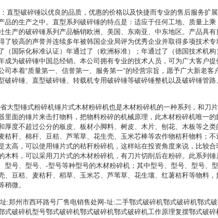
产品：直型破碎锤以优良的品质，优惠的价格以及快捷而专业的售后服务扩
产品的生产之中。直型系列破碎锤的特点是：适应于任何工地、质量上乘
社生产的破碎锤系列产品畅销欧洲、美国、东南亚、中东地区。产品具有
得了较高的声誉并连续多年被韩国企业局评为优秀企业并取得多项技术专
了（国际化标准认证）年通过了（欧洲标准）；年通过了（德国技术机构
年成为破碎锤中国总经销。本公司拥有专业的技术人员，可为广大客户提
公司本着“质量第一、信誉第一、服务第一”的经营宗旨，愿予广大新老客
型破碎锤、直型破碎锤、转载机专用破碎锤等破碎锤整机以及破碎锤管路
广东省大型锤式粉碎机锤片式木材粉碎机也是木材粉碎机的一种系列，和刀
器里面的锤片来击打物料，把物料粉碎的机械原理，此木材粉碎机唯一的
和厚度不超过公分的板皮、板材小脚料、树皮、木片、刨花、木板等之类
麦秸秆、棉杆、豆秸、芦苇草、花生壳、玉米芯棒等农作物秸秆物料；不
是太高，可以使用锤片式的秸秆粉碎机，这样站在投资角度来说，比较合
的木料，可以采用刀片式的木材粉碎机，有刀片切削后在粉碎。此系列锤
、型号、型号、-型号等种型号的木材粉碎机；其中型号、型号、型号、
壳、豆秸、麦秸秆、稻草、玉米芯、芦苇草、花生壤、红薯秸秆等物料，
等稍微。
厂售址:郑州市西环路号厂售电销售处网-址:二手鄂式破碎机鄂式破碎机鄂式
鄂式破碎机型号鄂式破碎机鄂式破碎机鄂式破碎机工作原理复摆鄂式破碎