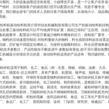
分顺利，大的设备故障还没有发现，小故障也不多，是一个让客户非常省
产线时，仅仅根据客户的描述我们也可以配置出生产线，但是不够专业、
理，我们都会派专门的技术人员前往客户现场考察，从场地大小、成品规
高效。
振动给料机振动给料机简介郑州信友机械制造有限公司生产的振动给料机结
信友重工振动给料机可以平均地调节给矿量；因此已得到广泛应用。信友
备机能要求，配置设计时应尽量减少物料对槽体的压力，按制造厂要求，
，物料的活动速度控制在-对给料量较大的物料，料仓底部排料处应设置
机能，拦矿板不得固定在槽体上。为使料仓能顺利排出，料仓后壁倾角最
料机技术参数注：产品性能在不断改进中,参数如有更改,恕不另行通知免费
工机械提示你现在关注的是：振动给料机该系的产品还有：鄂式破碎机、
备。
锤式粉碎机适用于制药、化工、食品（例：生姜、辣椒、胡椒、油麦、大豆、
加工，细度在-目之间调节，具有产量高、粒度细、噪声低、能耗低、维
、粘性、热敏性、纤维性等低硬度物料的粉碎加工。锤式粉碎机又称不锈
片式粉碎机、多功能粉碎机、化工粉碎机、制剂粉碎机，是根据日本、德
机结构简单、坚固、运转平稳、易清冼、粉碎效果良好，被粉碎物可直接
同孔径的网筛获得，万能粉碎机为全不锈钢材料制造。万能粉碎机机壳内
前机型内壁粗糙、积粉的现象，使药品粉碎机、食品、化工等生产更符合
厂、食品厂、化工厂、医院制剂室、诊所、门诊部、研究所、保健品厂、
。