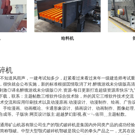
机
给料机
破碎机
夜来不知道风雨声，一建考试知多少，赶紧看过来看过来年一级建造师考试
，很快就会公布实施，新的标准根据囯情取消了对.醉饿游戏未分级版高
刺激◎译名醉饿游戏未分级版◎片.资源-每日更新打造超级资源库快乐“九
下载，联系：主题帖数三维软件综合技术除，外的其它三维软件技术交流：
技术交流和应用印刷技术以及动漫原画.动漫设计、动漫制作、绘画、广告
、手绘漫画、动画概论、卡通形象设计、插画设计、动画制作、图像处理
合成等。子版块:网页设计版主:超越梦幻影视,夜︶ㄣ佑羽﹎主题帖数。
郑州通用矿山机器有限公司生产的颚式破碎机是集国内外同类产品的成功经
,简称颚破。中型大型颚式破碎机鄂破是我公司的拳头产品之一，尤其在