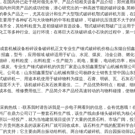
，在国内外已处于绝对领先水平。产品介绍相关设备产品介绍：郑州通用
国内外同类产品的成功经验，潜心研究出的一种高效节能的破碎设备,简
的拳头产品之一，尤其在设计和生产大型颚式破碎机鄂式破碎机方面，在
主要用于各种矿石与大块物料的中等粒度破碎，可破碎抗压强度不大于的
格齐全，其给料粒度为,是初级破碎首选设备。鄂式破碎机鄂破广泛运用
化工等多种行业。运行环境：在将巨大石块破碎成小石块的过程中，第一
。
行业成套机械设备粉碎设备破碎机正文专业生产锤式破碎机价格山东烟台招
牌:招鑫，型号:，应用领域:破碎适用于矿山、水泥、煤炭、冶金公路、燃
细碎，给料粒度:，出料粒度:＜生产能力，耗电，重量:，电动机功率，粉
象:煤炭。专业生产锤式破碎机的供货厂家是山东招鑫重型矿山机械有限公
元。公司名：山东招鑫重型矿山机械有限公司杨静女士销售主管中国山东
式破碎机一、用途本机使用于破碎物料为煤盐、石膏、明矾、瓦、石灰石
湿度不大于。该机破碎石灰石效果最佳。二、产品优势和特点：粗破、细
成本低、维修费用低三、产品简介本产品经高速转动的与物料碰撞，使物
一步采购热线：-联系我时请告诉我是一步电子网看到的信息，会有优惠哦！
料厂在鼎力公司订了一整套石料生产线，该生产线由多锤头破碎机为核心
所以一经投产，就为当地建筑项目提供了大量的优质石料。市场广阔，投
个月贵州惠水县的该家石料厂就可回收成本。该石料生产线的配置科学合
厂的支持；它主要由两台振动给料机、两台锤式破碎机、四台园振动筛以