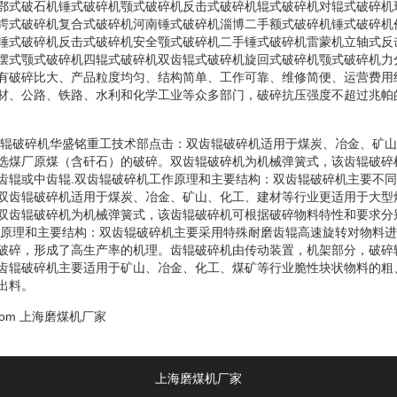
鄂式破石机锤式破碎机颚式破碎机反击式破碎机辊式破碎机对辊式破碎机
锷式破碎机复合式破碎机河南锤式破碎机淄博二手额式破碎机锤式破碎机
锤式破碎机反击式破碎机安全颚式破碎机二手锤式破碎机雷蒙机立轴式反
摆式颚式破碎机四辊式破碎机双齿辊式破碎机旋回式破碎机颚式破碎机力
有破碎比大、产品粒度均匀、结构简单、工作可靠、维修简便、运营费用
材、公路、铁路、水利和化学工业等众多部门，破碎抗压强度不超过兆帕
双齿辊破碎机华盛铭重工技术部点击：双齿辊破碎机适用于煤炭、冶金、矿
选煤厂原煤（含矸石）的破碎。双齿辊破碎机为机械弹簧式，该齿辊破碎
齿辊或中齿辊.双齿辊破碎机工作原理和主要结构：双齿辊破碎机主要不
双齿辊破碎机适用于煤炭、冶金、矿山、化工、建材等行业更适用于大型
双齿辊破碎机为机械弹簧式，该齿辊破碎机可根据破碎物料特性和要求分
作原理和主要结构：双齿辊破碎机主要采用特殊耐磨齿辊高速旋转对物料
破碎，形成了高生产率的机理。齿辊破碎机由传动装置，机架部分，破碎
齿辊破碎机主要适用于矿山、冶金、化工、煤矿等行业脆性块状物料的粗
出料。
com
上海磨煤机厂家
上海磨煤机厂家