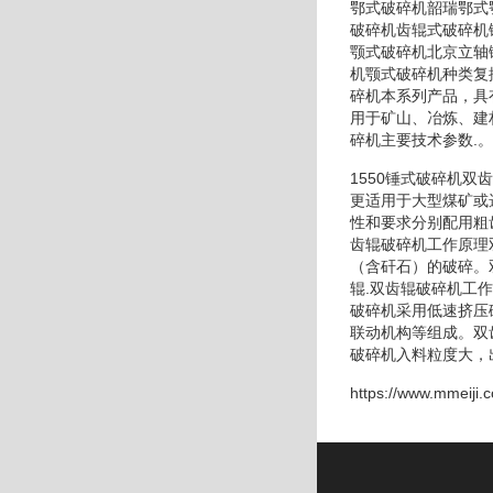
鄂式破碎机韶瑞鄂式
破碎机齿辊式破碎机
颚式破碎机北京立轴
机颚式破碎机种类复
碎机本系列产品，具
用于矿山、冶炼、建
碎机主要技术参数.。
1550锤式破碎机
更适用于大型煤矿或
性和要求分别配用粗
齿辊破碎机工作原理
（含矸石）的破碎。
辊.双齿辊破碎机工
破碎机采用低速挤压
联动机构等组成。双
破碎机入料粒度大，
https://www.mmeiji.