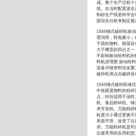
成。整个生产过程十
线。在当时配置该生
制砂生产线更科学合
面综合分析来制定最
1550锤式破碎机
需润滑，耗电量小；
于疏松物料。根据设
大于槽宽的四分之一
不影响振动给料机的
料机原理图.振动给
设备详细资料信友重
破碎机请点击破碎设
1550锤式破碎机
中低硬度物料的粉碎
点，特别适用于油性
机、食品粉碎机、锤
术开发的。万能粉碎
粒度大小通过更换不
表面平滑，改变了以
求。万能粉碎机是药
位最常用的实用机型