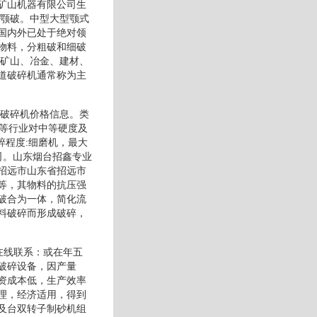
矿山机器有限公司生
称颚破。中型大型颚式
国内外已处于绝对领
物料，分粗破和细破
于矿山、冶金、建材、
道破碎机通常称为主
鑫破碎机价格信息。类
化等行业对中等硬度及
碎程度:细磨机，最大
司。山东烟台招鑫专业
招远市山东省招远市
等，其物料的抗压强
破合为一体，简化流
料破碎而形成破碎，
在线联系：或在年五
破碎设备，因产量
资成本低，生产效率
理，经济适用，得到
及台双转子制砂机组