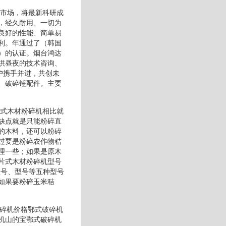
展市场，将最新科研成
，经久耐用、一切为
良好的性能、简单易
利。年通过了（韩国
）的认证。烟台鸿达
供昼夜的技术咨询、
户携手并进，共创未
、破碎锤配件。主要
片式木材粉碎机相比就
缺点就是只能粉碎直
的木料，还可以粉碎
过要是粉碎农作物秸
理一些；如果是原木
片式木材粉碎机型号
型号、型号等五种型号
如果要粉碎玉米秸
破碎机价格鄂式破碎机
机山的宝鄂式破碎机