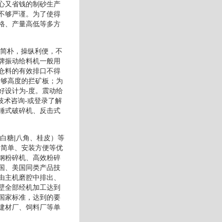
心又省钱的制砂生产
不够严谨。为了使得
格、产量高低等多方
构简朴，操纵利便，不
牌振动给料机一般用
仓料的有效排口不得
足够高度的拦矿板；为
好设计为-度。震动给
技术咨询-或登录了解
锤式破碎机、反击式
白糖|八角、桂皮）等
修简单、安装方便等优
钢粉碎机、高效粉碎
国、美国同类产品技
由主机磨腔中排出、
壁全部经机加工达到
国家标准，达到的要
建材厂、饲料厂等单