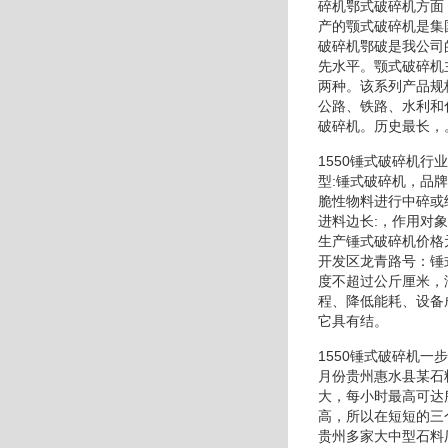
碎机鄂式破碎机方面
产的颚式破碎机是集
破碎机鄂破是我公司
先水平。颚式破碎机
两种。该系列产品规
公路、铁路、水利和
破碎机。历史最长，
1550锤式破碎机
型:锤式破碎机，品
脆性物料进行中碎或
进料边长:，作用对
生产锤式破碎机价格
开发区龙青路号：锤
度不超过公斤厘米，
程、降低能耗、设备
它具有结。
1550锤式破碎机
月份贵州惠水县某石
大，每小时最高可达
高，所以在短短的三
贵州多家大中型石料