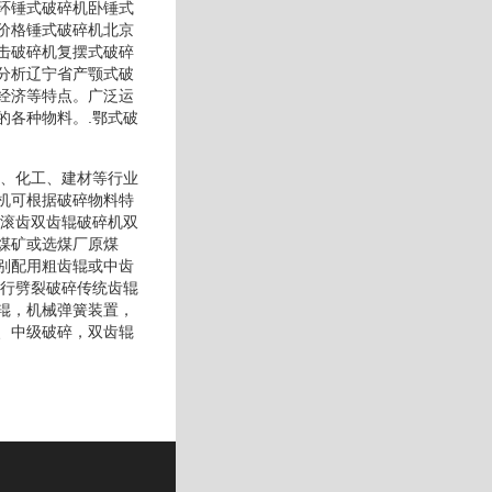
环锤式破碎机卧锤式
价格锤式破碎机北京
击破碎机复摆式破碎
分析辽宁省产颚式破
经济等特点。广泛运
的各种物料。.鄂式破
山、化工、建材等行业
机可根据破碎物料特
同滚齿双齿辊破碎机双
煤矿或选煤厂原煤
别配用粗齿辊或中齿
进行劈裂破碎传统齿辊
辊，机械弹簧装置，
、中级破碎，双齿辊