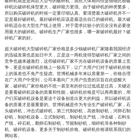
破碎机就是是两款大型号的破碎机，虽然大体相同但是细细比较破
碎机比破碎机体型更大，破碎能力更强。由于破碎机的种类繁多，
所以购买破碎机的时候一定要仔细认真。要清楚最大破碎机并不一
定是最好破碎机。最好破碎机应该是最适合自己的破碎机。最大破
碎机适合在大型生产线上使用，对于需求比较小的完全没有必要使
用最大的破碎机。破碎机生产厂家也很多，哪一家破碎机最好？破
碎机厂家的好。
超大破碎机大型破碎机厂家价格是多少钱破碎机厂家随着我国经济
的迅猛发展也是如日中天，正是这一商机使得型破碎机厂家之间的
竞争也越来越激烈，这些破碎机厂家不光在破碎机设备的质量上竞
争，更是在破碎机价格上一较高下，让广大用户们对于破碎机价格
上的落差也不免产生疑虑。世博机械多年来以质量第一，价格合理
在广大用户中受到，公司本着向广大用户负责的宗旨在此提醒大
家，破碎机厂家价格的不统一甚至有的价位过低或是过高，关键还
是要看破碎机设备的质量和性能，破碎机价格是可以再商量的，用
户们买破碎机设备是要这个设备创造出更大的利益，所以破碎机设
备的质量才是最重要的。世博机械是作为专业生产破碎机厂家，石
头破碎机，冲击式破碎机，第三代制砂机，高效制砂机，河卵石制
砂机，制砂机设备，立式制砂机，制砂机生产线，冲击破，石料生
产线，碎石机，鹅卵石制砂机，节能制砂机，细碎机等各种制砂
机、破碎机设备。更多关于制砂机价格、破碎机价格请联系我们的
网站客。