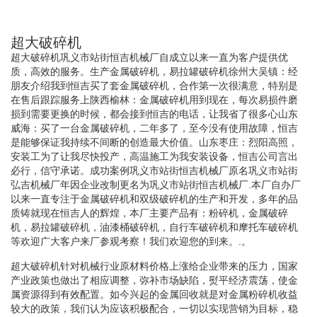
超大破碎机
超大破碎机巩义市站街恒吉机械厂自成立以来一直为客户提供优
质，高效的服务。生产金属破碎机，易拉罐破碎机徐州大吴镇：经
朋友介绍我到恒吉买了套金属破碎机，合作第一次很满意，特别是
在售后跟踪服务上陕西榆林：金属破碎机用到现在，每次易损件磨
损到需要更换的时候，都会接到恒吉的电话，让我省了很多心山东
威海：买了一台金属破碎机，二年多了，至今没有使用故障，恒吉
是能够保证我持续不间断的创造最大价值。山东枣庄：烈阳高照，
安装工为了让我尽快投产，高温施工为我安装设备，恒吉公司言出
必行，信守承诺。成功案例巩义市站街恒吉机械厂原名巩义市站街
弘吉机械厂年因企业改制更名为巩义市站街恒吉机械厂.本厂自办厂
以来一直专注于金属破碎机和双级破碎机的生产和开发，多年的品
质铸就现在恒吉人的辉煌，本厂主要产品有：粉碎机，金属破碎
机，易拉罐破碎机，油漆桶破碎机，自行车破碎机和摩托车破碎机
等欢迎广大客户来厂参观考察！我们欢迎您的到来。.。
超大破碎机针对机械行业原材料价格上涨给企业带来的压力，国家
产业政策也做出了相应调整，弥补市场缺陷，熨平经济震荡，使金
属资源得到有效配置。如今兴起的金属回收就是对金属粉碎机收益
较大的政策，我们认为应该积极配合，一切以实现营销为目标，稳