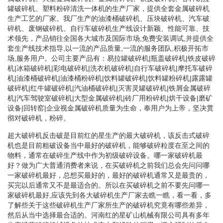
罐破碎机、塑料粉碎清洗一体机的生产厂家，提供全套金属破碎机
生产工艺的厂家。我厂生产的油漆桶破碎机、压块破碎机、汽车破
碎机、废钢破碎机、自行车破碎机生产线设计新颖、性能可靠、技
术领先，产品销往全国各大城市及国际市场,免费安装调试,并提供全
套生产线技术指导,以一流的产品质量,一流的服务团队,积极开拓市
场,服务用户。公司主要产品有：易拉罐破碎机|瓶盖破碎机|铁皮破碎
机|冰箱破碎机|彩电破碎机|洗衣机破碎机|自行车破碎机|摩托车破碎
机|油漆桶破碎机|油漆桶粉碎机|饮料罐破碎机|饮料罐粉碎机|露露罐
破碎机|红牛罐破碎机|汽油桶破碎机|灭害灵罐破碎机|铁屑金属破碎
机|汽车驾驶室破碎机|大型金属破碎机|砖厂用粉碎机|烘干设备|磨矿
设备|回转窑|企业视金属破碎机质量为生命，奉用户为上帝，坚决贯
彻对破碎机，粉碎。
超大破碎机反击破是目前红的星生产的最大破碎机，该反击式破碎
机也是目前粗破设备当中最好的破碎机，能够破碎粒度在至之间的
物料，通常在破碎生产线中作为初级破碎设备。哪一家破碎机最
好？做为广大普通消费者来说，在买破碎机之前我们总会先问问哪
一家破碎机最好，总想买最好的，最好的破碎机通常又是最贵的，
买完以后通常又不是最适合的。所以在买破碎机之前不要先问哪一
家破碎机最好,应该先到各大破碎机生产厂家去瞧一瞧，看一看，多
了解些关于这些破碎机生产厂家所生产的破碎机究竟有哪些差异，
然后从当中选择最合适的。河南红的星矿山机械有限公司具有多年