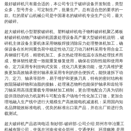
最好破碎机只有最合适的，本公司专注于破碎设备开发制造，类型
众多，型号齐全，可定制生产，批量生产。总有适合您的要求的一
款。红的星矿山机械公司是中国著名的破碎机专业生产公司，最大
的破碎。
超大破碎机小型塑胶破碎机、塑料破碎机电子物料破碎机聚乙烯板
材破碎机动物尸体破碎机固废处理设备高产量大型破碎机说明:，破
碎机主体设备主要机体采用钢板焊接消除应力处理整体机加工，确
保设备在长时间重负荷中稳定性动刀定刀动刀材料采用专用合金工
具钢锻打毛坯，精密机加工、多次热处理和低温冷冻热处理技术而
成，整体韧性硬度一致能重复修复使用，确保在切削性能和使用寿
命。定刀采用专利挂钩式安装，优化刀具更换功能，使刀具维护更
换更加高效轴承密封轴承座采用专利的拼合便拆式，能快速拆下动
刀、定刀、轴承等部件，易于维护和更换刀具，特有的密封结构有
效阻隔破碎物和油脂的接触，处理液态物料也能保护轴承和齿轮等
刀轴采用高强度重载专用钢材加工精制，更合理地配合刀具为切削
提供强劲的动力机架料斗可配合客户场地个性化加工订做，更加合
理地融入生产线中进行大规模生产高效能电机减速机：采用国内知
名品牌能效标准电机，优良的标准出口装产品，并在出厂前进行负
载测试。
超大破碎机产品咨询电话:制砂部-破碎部-公司介绍:郑州市华冶重工
机械有限公司，坐落在河南省省会郑州，交通便利、环境幽雅,是用