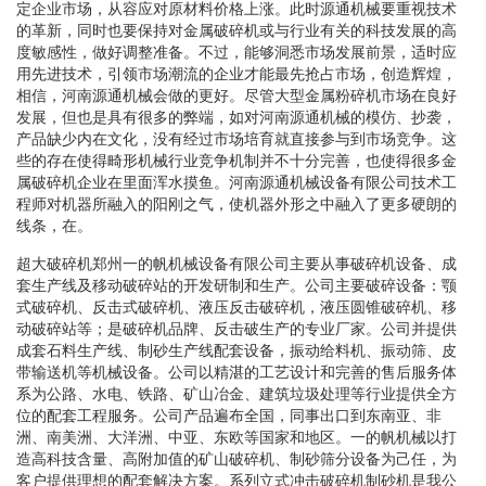
定企业市场，从容应对原材料价格上涨。此时源通机械要重视技术
的革新，同时也要保持对金属破碎机或与行业有关的科技发展的高
度敏感性，做好调整准备。不过，能够洞悉市场发展前景，适时应
用先进技术，引领市场潮流的企业才能最先抢占市场，创造辉煌，
相信，河南源通机械会做的更好。尽管大型金属粉碎机市场在良好
发展，但也是具有很多的弊端，如对河南源通机械的模仿、抄袭，
产品缺少内在文化，没有经过市场培育就直接参与到市场竞争。这
些的存在使得畸形机械行业竞争机制并不十分完善，也使得很多金
属破碎机企业在里面浑水摸鱼。河南源通机械设备有限公司技术工
程师对机器所融入的阳刚之气，使机器外形之中融入了更多硬朗的
线条，在。
超大破碎机郑州一的帆机械设备有限公司主要从事破碎机设备、成
套生产线及移动破碎站的开发研制和生产。公司主要破碎设备：颚
式破碎机、反击式破碎机、液压反击破碎机，液压圆锥破碎机、移
动破碎站等；是破碎机品牌、反击破生产的专业厂家。公司并提供
成套石料生产线、制砂生产线配套设备，振动给料机、振动筛、皮
带输送机等机械设备。公司以精湛的工艺设计和完善的售后服务体
系为公路、水电、铁路、矿山冶金、建筑垃圾处理等行业提供全方
位的配套工程服务。公司产品遍布全国，同事出口到东南亚、非
洲、南美洲、大洋洲、中亚、东欧等国家和地区。一的帆机械以打
造高科技含量、高附加值的矿山破碎机、制砂筛分设备为己任，为
客户提供理想的配套解决方案。系列立式冲击破碎机制砂机是我公