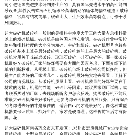
司引进德国先进技术研制并生产的、具有国际先进水平的高性能制
砂设备,其性反击式碎石机锤破经高速转动的锤体与物料碰撞面破碎
物料，它具有结构简单，破碎比大，生产效率高等特点，可作干系
列圆振动。
超大破碎机破碎机一般指的是排料中粒度大于三的含量占总排料量
以上的粉碎机械。破碎机是由英国人恒安发明。在破碎作业中常按
给料和排料粒度的大小分为粗碎、中碎和细碎。破碎机型号也较多
破碎机基本上算是最好破碎机，破碎机算的上是最大的破碎机。破
碎机常用关于花岗岩破碎、玻璃石破碎、硅石破碎等。哪一家破碎
机最好？破碎机厂家的好坏需要多方面的因素考虑。下面介绍下简
单的判断标准。从规模上看。破碎机市场上破碎机公司挺多的，但
是生产能力好的厂家没几个，选破碎机最好先实地去看看，了解下
公司的情况规模。从破碎机质量上看。破碎机质量的好坏主要在于
材质的选择，机器的性能，破碎比等因素。建议买家到厂试机，或
者联系买过的厂家，去现场听听客户怎么反映。购买破碎机不能只
求最大破碎机和最好破碎机,还要考虑破碎机的售后服务。只有综合
的考虑进去好的才是最佳的。适合自己的才是最好的，像这种重型
机器要保证质量，找好生产厂家才是硬道理，这样售前售后才有保
障。花。
超大破碎机河南省巩义市东开发区：.郑州市宏启机械厂专业制造金
属破碎机、大型金属破碎机、金属粉碎机、铁皮破碎机、各种易拉