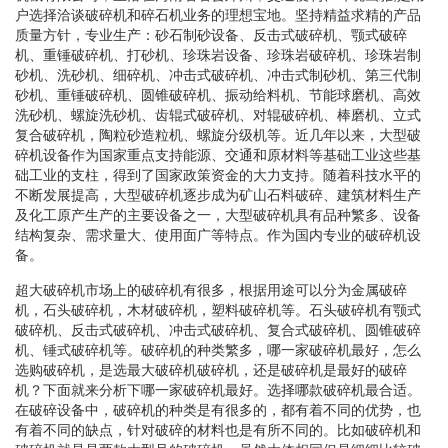
户选择洽谈破碎机和碎石机业务的理想宝地。坚持精益求精的产品
质量方针，专业生产：砂石制砂设备、反击式破碎机、颚式破碎
机、重锤破碎机、打砂机、珍珠岩设备、珍珠岩破碎机、珍珠岩制
砂机、洗砂机、细碎机、冲击式破碎机、冲击式制砂机、第三代制
砂机、重锤破碎机、圆锥破碎机、振动给料机、节能球磨机、高效
洗砂机、螺旋洗砂机、齿辊式破碎机、对辊破碎机、棒磨机、立式
复合破碎机，陶粒砂造粒机、螺旋分级机等。近几年以来，大型破
碎机设备作为国家重点支持能源、交通和原材料等基础工业这些基
础工业的支柱，得到了国家政策资金的大力支持。随着科技水平的
不断发展提高，大型破碎机逐步成为矿山石料破碎、建筑材料生产
及化工原产生产的主要设备之一，大型破碎机具有品种繁多、设备
结构复杂、需求量大、使用面广等特点。作为国内专业的破碎机设
备。
超大破碎机市场上的破碎机有很多，根据用途可以分为金属破碎
机，石头破碎机，木材破碎机，塑料破碎机等。石头破碎机有颚式
破碎机、反击式破碎机、冲击式破碎机、复合式破碎机、圆锥破碎
机、锤式破碎机等。破碎机的种类繁多，哪一家破碎机最好，怎么
选购破碎机，是选最大破碎机破碎机，还是破碎机是最好的破碎
机？下面就来分析下哪一家破碎机最好。选择哪款破碎机最合适。
在破碎设备中，破碎机的种类是有很多的，都有着不同的优势，也
有着不同的缺点，针对破碎的材料也是有所不同的。比如破碎机和