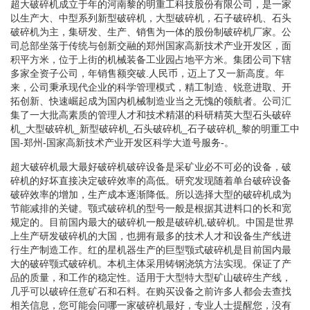
超大破碎机成立于年的河南黎的明重工科技股份有限公司，是一家
以生产大、中型系列新型破碎机，大型破碎机，石子破碎机、石头
破碎机为主，集研发、生产、销售为一体的股份制破碎机厂家。公
司总部坐落于传统与创新交融的郑州国家高新技术产业开发区，面
积平方米，位于上街的机械装备工业园占地平方米。集团公司下辖
多家全资子公司，年销售额突破.人民币，迈上了又一新高度。年
来，公司秉承现代企业的科学管理模式，精工制造、锐意进取、开
拓创新、快速崛起成为国内机械制造业当之无愧的领航者。公司汇
集了一大批高素质的管理人才和技术精湛的科研精英大型石头破碎
机_大型破碎机_新型破碎机_石头破碎机_石子破碎机_黎的明重工中
国-郑州-国家高新技术产业开发区科学大道号服务-。
超大破碎机最大最好破碎机破碎设备是采矿业必不可必的设备，破
碎机的好坏直接决定破碎效率的高低。研究发现随着单台破碎设备
破碎效率的增加，生产成本逐渐降低。所以选择大型的破碎机成为
节能减排的关键。颚式破碎机的型号一般是根据其进料口的长和宽
规定的。目前国内最大的破碎机一般是破碎机,破碎机。中国是世界
上生产研发破碎机的大国，也拥有最多的技术人才和设备生产线进
行生产制造工作。红的星机器生产的巨型颚式破碎机是目前国内最
大的破碎颚式破碎机。本机主体采用铸钢浇筑方法实现。保证了产
品的质量，和工作的稳定性。适用于大型特大型矿山破碎生产线，
几乎可以破碎任意矿石和石料。在购买设备之前许多人都会去查找
相关信息，您可能会问哪一家破碎机最好，专业人士提醒您，没有