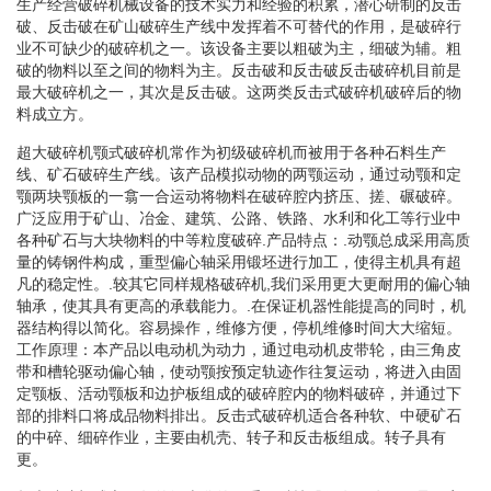
生产经营破碎机械设备的技术实力和经验的积累，潜心研制的反击
破、反击破在矿山破碎生产线中发挥着不可替代的作用，是破碎行
业不可缺少的破碎机之一。该设备主要以粗破为主，细破为辅。粗
破的物料以至之间的物料为主。反击破和反击破反击破碎机目前是
最大破碎机之一，其次是反击破。这两类反击式破碎机破碎后的物
料成立方。
超大破碎机颚式破碎机常作为初级破碎机而被用于各种石料生产
线、矿石破碎生产线。该产品模拟动物的两颚运动，通过动颚和定
颚两块颚板的一翕一合运动将物料在破碎腔内挤压、搓、碾破碎。
广泛应用于矿山、冶金、建筑、公路、铁路、水利和化工等行业中
各种矿石与大块物料的中等粒度破碎.产品特点：.动颚总成采用高质
量的铸钢件构成，重型偏心轴采用锻坯进行加工，使得主机具有超
凡的稳定性。.较其它同样规格破碎机,我们采用更大更耐用的偏心轴
轴承，使其具有更高的承载能力。.在保证机器性能提高的同时，机
器结构得以简化。容易操作，维修方便，停机维修时间大大缩短。
工作原理：本产品以电动机为动力，通过电动机皮带轮，由三角皮
带和槽轮驱动偏心轴，使动颚按预定轨迹作往复运动，将进入由固
定颚板、活动颚板和边护板组成的破碎腔内的物料破碎，并通过下
部的排料口将成品物料排出。反击式破碎机适合各种软、中硬矿石
的中碎、细碎作业，主要由机壳、转子和反击板组成。转子具有
更。