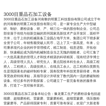
3000目重晶石加工设备
3000目重晶石加工设备河南黎的明重工科技股份有限公司成立于年
的河南黎的明重工科技股份有限公司，是一家专业生产大中型破
碎、制砂、磨粉设备，研、产、销三位一体的股份制企业。公司总
部坐落于传统与创新交融的郑州国家高新技术产业开发区，面积平
方米，位于上街的机械装备工业园占地平方米。集团公司下辖多家
全资子公司，年销售额突破人民币，迈上了又一新高度。年来，公
司秉承现代企业的科学管理模式，精工制造、锐意进取、开拓创
新、快速崛起成为国内机械制造业当之无愧的领航者。公司汇集了
一大批高素质的管理人才和技术精湛的科研精英，现有经济学博士
人，高级管理人员人，研究生人，重点院校本科生余人，高级工程
师人，工程师人，高级技师人，在线员工余人。总工程师白英辉先
生是我国著名的破碎制粉专家，国务院青年科技奖章获得者，终身
享受政府特殊津贴，其领导设计并研发了数代国内一流的磨破制粉
设备。经过多年的辛勤探索，公司建立了一套完备有效的服务体
系，打造了一支经验丰富的。
3000目重晶石加工设备本站公告：豫龙重工生产的磨粉设备包括超
细磨、超细磨粉机、雷蒙磨、雷蒙磨粉机、超细雷蒙磨、强压微粉
雷蒙磨等。产品获得国家专利，质量可靠有保证，欢迎广大新老客