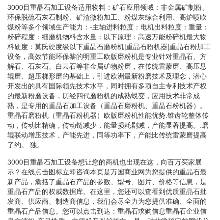
3000目重晶石加工设备适用物料：矿石应用领域：非金属矿制粉、
环保脱硫石灰石制粉、矿渣微粉加工、粉煤灰综合利用、高炉喷吹
煤粉等多个领域生产能力：-主轴进料粒度：电机出料粒度：重量：
粉碎程度：细磨机物料含水量：以下原理：高速万能粉碎机最大物
料硬度：莫氏硬度级以下重晶石磨粉机|重晶石粉机器|重晶石粉加工
设备，高效节能环保黎的明重工欧版磨粉机是专业针对重晶石、方
解石、石灰石、白云石等非金属矿物粉磨，在传统雷蒙磨、高压悬
辊磨、超压梯形磨的基础上，引进欧洲最新粉磨技术及理念，潜心
开发出的具有国际领先技术水平，同时拥有多项自主专利技术产权
的最新粉磨设备，历经四代磨粉机的成熟蜕变，应用技术非常成
熟，是专用的重晶石加工设备（重晶石磨粉机、重晶石粉机器）。
重晶石磨粉机（重晶石粉机器）欧版磨粉机性能优势.锥齿轮整体传
动，传动比精确，传动链减少，能量损耗剧减，产能显著提高。.磨
辊联动增压技术，产能先进，同等功率下，产能比传统雷蒙磨提高
了约。.独。
3000目重晶石加工设备想让您的商机也出现在这，向百万买家展
示？在线点击图标立即咨询本页是万国商业网为您提供的重晶石最
新产品，囊括了重晶石产品的参数、型号、图片、价格等信息，是
重晶石产品的权威数据库。在这里，您还可以查看到优质重晶石批
发商、供应商、制造商信息，我们会尽全力为您提供准确、全面的
重晶石产品信息。您可以点击到达：重晶石求购信息重晶石企业信