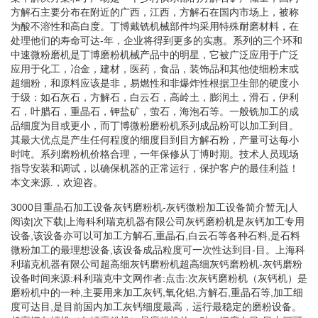
方解石主要分布在附近的广西，江西，方解石在国内市场上，被称
为酸不溶性和高白度。丁博戴铣机械部件均采用特殊耐磨材料，在
处理他们的寿命可达-年，企业将得到更多的实惠。系列的三个环和
中速微粉磨机是丁博磨粉机械产品中的明星，它被广泛应用于广泛
应用于化工，冶金，建材，医药，食品，装饰品和其他使细粉末或
超细粉，和原料应该是非，易燃性和非爆炸性根据卫生部的硬度小
于级：如石灰石，方解石，白云石，高岭土，膨润土，滑石，伊利
石，叶腊石，重晶石，钾盐矿，萤石，海泡石等。一般铣加工的成
品细度为目或更小，而丁博微粉磨粉机系列成品粉可以加工到目。
其最大优点是产生任何程度的细度目到目方解石粉，产量可达每小
时吨。系列磨粉机价格合理，一年保修从丁博时期。技术人员现场
指导安装和调试，以确保机器的正常运行，保护客户的最佳利益！
本文来源.，欢迎咨。
3000目重晶石加工设备灰钙磨粉机-灰钙微粉加工设备简介暂无|人
阅读|次下载|上海科利瑞克机器有限公司灰钙磨粉机是灰钙加工专用
设备,该设备亦可以可加工方解石,重晶石,白云石等各种石料,是石料
微粉加工的最理想设备,该设备成品粒度可一次性达到目-目。上海科
利瑞克机器有限公司超高细灰钙磨粉机超高细灰钙磨粉机-灰钙磨粉
设备时间来源:科利瑞克中文网作者:点击:次灰钙磨粉机（灰钙机）是
磨粉机中的一种,主要用来加工灰钙,氧化铝,方解石,重晶石等,加工细
度可达目,是目前国内加工灰钙细度最高，运行最稳定的磨粉设备。