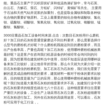
能。重晶石主要产于沉积层状矿床和低温热液矿脉中，常与石英、
白云石、方解石、萤石、方铅矿、闪锌矿、黄铜矿等共生。.主要用
于石油和天然气钻井泥浆的加重剂，也是提取金属钡和制取各种钡
化合物的重要矿物原料。工业上最重要的钡化合物有碳酸钡、氯化
钡、硫酸钡、硝酸钡、氢氧化钡、氧化钡、过氧化钡、铬酸钡、锰
酸钡、氯酸钡、。
3000目重晶石加工设备时间来源.点击：次数目石灰粉用什么磨机
好？加工目的石灰粉普通雷蒙磨达不到出料要求，那么需要选择什
么型号的磨粉机才好呢？什么磨粉机既能达到目的磨粉要求，而且
出产合格率高，产量也高呢？加工石灰粉，使用哪种磨粉机械效果
最好呢？这是客户在咨询我们机器设备的时候经常会询问到的问
题，因为想要用在建筑材料当中使用，但却不知道应该使用哪种设
备来加工比较好，这让他非常的苦恼，那么今天就为大家介绍一款
目石灰粉最佳的粉磨机型。加工石灰石为石灰粉，我们首先需要了
解的是其成品物料细度的要求，建筑材料一般对于粉体的要求比较
高，目的细度是最为广泛的应用，那么使用哪种磨粉机械效果最好
呢？我们知道最大量用石灰粉的细度要求并不高，如建筑行业中用
的石灰粉要求的细度也就在七八十目左右，这种细度要求往往需要
产量巨大的设备，工业生产上场采用石灰石立磨，石灰粉超细磨等
对石灰粉进行加工。另外在石灰粉的高级用途里，可以看出，石灰
粉可应用于化工行业，。