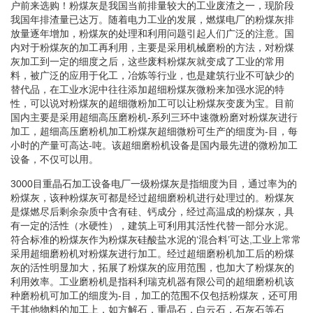
户前来选购！粉煤灰是我国当前排量较大的工业废渣之一，现阶段
我国年排渣量已达万。随着电力工业的发展，燃煤电厂的粉煤灰排
放量逐年增加，粉煤灰的处理和利用问题引起人们广泛的注意。国
内对于粉煤灰的加工再利用，主要是采用机械磨粉的方法，对粉煤
灰加工到一定的细度之后，这些废料粉煤灰就变成了工业的常用
料，被广泛的应用于化工，冶炼等行业，也是建筑行业不可缺少的
替代品，在工业水泥中往往添加超细粉煤灰微粉来加强水泥的特
性，可以说对粉煤灰的超细微粉加工可以让粉煤灰变废为宝。目前
国内主要是采用超细高压磨粉机-系列三环中速微粉磨对粉煤灰进行
加工，超细高压磨粉机加工粉煤灰超细微粉可生产的细度为-目，每
小时的产量可高达-吨。该超细磨粉机设备是国内最先进的微粉加工
设备，不仅可以用。
3000目重晶石加工设备电厂一级粉煤灰是指细度为目，通过率为的
粉煤灰，该种粉煤灰可都是经过超细磨粉机进行处理过的。粉煤灰
是煤燃尽后剩余杂质中含有硅、钙成分，经过高温成的粉煤灰，具
有一定的活性（水硬性），建筑上可利用其活性代替一部分水泥。
符合标准的粉煤灰作为粉煤灰硅酸盐水泥的‘混合料’可达,工业上常常
采用超细磨粉机对粉煤灰进行加工。经过超细磨粉机加工后的粉煤
灰的活性明显加大，拓展了粉煤灰的应用范围，也加大了粉煤灰的
利用效率。工业磨粉机是指科利瑞克机器有限公司的超细磨粉机该
种磨粉机可加工的细度为-目，加工的范围不仅包括粉煤灰，还可用
于其他物料的加工上，如方解石，重晶石，白云石，石灰石等石