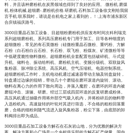
料，并且该种磨粉机在炭黑领域也得到了良好的应用。.微粉机.磨煤
机.粉体机械.超细磨-.磨粉机价格.研磨机.石料加工设备徐文刚给我留
言手机:联系我时，请说是在机电之家上看到的，！:上海市浦东新区
合庆镇福庆路号。
3000目重晶石加工设备、目超细粉磨粉机供应发布时间次科利瑞克
系列超细磨粉机、系列高压磨粉机专门用于加工、目等各种细度的
超细微粉，常见的有石英微粉（硅微粉重晶石微粉、重钙粉、方解
石粉（白石粉白云石粉、长石粉、双飞粉、粉煤灰、矿渣微粉等等
中低硬度脆性物料微粉。超细磨粉机全套配置包括破碎机、斗式提
升机、储料仓、振动给料机、磨粉机主机、变频分级机、双联旋风
集粉器、脉冲除尘系统、高压风机、空气压缩机、电器控制系统。
超细磨粉机工作时，主机电动机通过减速器带动主轴及转盘旋转，
转盘通过边缘的辊销，带动几十个磨辊在磨环滚道内旋转、滚动。
物料在离心力的作用下散向周边，并落入魔腔，在磨环的环道内被
磨辊冲击、滚辗、研磨。经过三层或四层环道的反复研磨成粉体。
高压风机通过抽吸作用将外部空气吸入机内，并将粉碎后的物料带
入选粉机内。高速旋转的叶轮对其进行筛选，不合格的粗粉回落重
磨，合格的细粉则随气流进入旋风集粉器，粉尘下落，由底部的卸
料阀排出即为成品。
3000目重晶石加工设备方解石在石灰岩山地，分为优雅的解决方
案，解决方案和小广场是一个乡村俱乐部的方解石矿产储量，国内