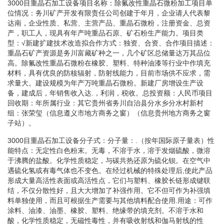
3000目重晶石加工设备项目名称：除氟改性重晶石微粉加工项目单
位情况：务川矿产开发有限责任公司创建于年月，企业请人代表黎
达南，企业性质、私营、主营产品、重晶石微粉，注册资金、总资
产，职工人，现具有年产吨重品石原、矿石粉生产能力。项目类
型：√新建扩建技术改造拟合作方式：独资、合资、合作项目描述：
重晶石矿产资源是务川富藏矿种之一，几个矿区总储量达万其品位
高。除氟改性重晶石微粉在橡胶、塑料、特种油漆等行业中作填充
材料，具有优良的防核辐射，防射线能力，目前市场供不应求，需
求量大。建设规模为年产万吨重晶石微粉。新建厂房增设生产设
备，建成后，年销售收入达.，利润，税收。总投资额：人民币项目
回收期：年所属行业：其它贵州省务川自治县分水乡分水村新村
组：张荣玺（信息遵义市地方商务之窗）（信息贵州地方商务之窗
子站）。
3000目重晶石加工设备分子式：分子量：.（按年国际原子量表）性
能特点：无定性白色粉末。无毒，不溶于水，溶于发烟硫酸，微溶
于沸腾的盐酸。化学性质稳定，与碳共热还原为硫化钡。在空气中
遇硫化氢或有毒气体也不变色。在经过机械的特殊处理后,使此产品
形成大量高活性表面或高活性点，它们与塑料、橡胶长链形成键联
结，不仅分散性好，且大大增加了补强作用。它不但可作为补强填
料单独使用，而且可根据生产需要与其他填料配合使用.用途：可作
涂料、油漆、油墨、橡胶、塑料、绝缘带的填充剂。不溶于水和
酸，化学性质稳定，无磁性毒性，并有吸收射线和伽马射线的性