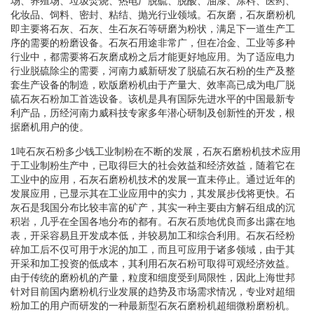
场、养殖场、垃圾焚烧、热电厂脱硫、脱酸、油漆、涂料、医药、
化妆品、饲料、密封、粘结、抛光行业领域。石灰磨，石灰磨粉机
即主要将石灰、石灰、生石灰石等研磨为粉状，满足下一道生产工
序的需要的粉磨设备。石灰石用途非常广，但在冶金、工业等多种
行业中，都需要将石灰磨成粉之后才能更好地应用。为了适应电力
行业脱硫除尘的需要，河南力威新研发了脱硫石灰石粉的生产及整
套生产设备的制造，欧版磨粉机由于产量大、效率高已成为电厂脱
硫石灰石粉加工首选设备。该机是具有国际先进水平的中国最新专
利产品，历经河南力威科技专家多年潜心研制及创新性的开发，根
据磨机用户的使。
1吨石灰石粉多少钱工业制粉在不断的发展，石灰石磨粉机技术应用
于工业制粉生产中，已取得巨大的社会效益和经济效益，随着它在
工业中的应用，石灰石磨粉机技术的发展一直未停止。通过近年的
发展应用，已显示其在工业应用中的实力，其发展步伐将更快。石
灰石是我国分布比较丰富的矿产，其实一种主要由方解石组成的沉
积岩，几乎在全国各地分布的都有。石灰石质地优良而多出露在地
表，开采容易且开发成本低，并较易加工和综合利用。石灰石经粉
碎加工后不仅可用于水泥的加工，而且可应用于诸多领域，由于其
开采和加工投资的低成本，其利用石灰石粉可取得可观经济效益。
由于传统的磨粉机的产量，粒度和细度受到局限性，因此上海世邦
针对目前国内磨粉机行业发展的趋势及市场需求情况，专业对超细
粉加工的用户而研发的一种最新型石灰石磨粉机超细微粉磨粉机。