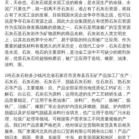
天，天命也。石灰石就是水泥工业的粮食，是水泥生产的命脉。水
泥厂只要生产，就一刻离不开石灰石，谁占有了石灰石资源，谁就
占有了水泥工业的发展。目前我国水泥企业争夺市场之战，也可以
说是争夺石灰石资源之战，因此大企业集团把占有优势石灰石资源
作为实现自身发展战略的措施之一。石灰石是用途极广的宝贵资源
石灰石是石灰岩作为矿物原料的商品名称。石灰岩在人类文明史
上，以其在自然界中分布广、易于获取的特点而被广泛应用。作为
重要的建筑材料有着悠久的开采历史，在现代工业中，石灰石是制
造水泥、石灰、电石的主要原料，是冶金工业中不可缺少的熔剂灰
岩，优质石灰石经超细粉磨后，被广泛应用于造纸、橡胶、油漆、
涂料、医。
1吨石灰石粉多少钱河北省石家庄市灵寿县百石矿产品加工厂生产：
石灰石、石灰石粉、石灰石子、脱硫石灰石粉、生石灰石、熟石灰
石等产品，主要规格：目。产品全部采用当地优质化工钙矿石：方
解石、白云石、石灰石为原料，运用先进的生产工艺精研生成，产
品质量稳定。广泛用于各类油漆厂、涂料厂、热电厂、炼钢厂、炼
铁厂、冶炼厂、橡胶厂等企业的炉内流化床燃烧、脱硫、炉内喷钙
脱硫以及炉后烟气脱硫及涂料行业填充，也广泛用于造纸厂污水处
理、垃圾厂处理等领域。可根据客户需求加工不同质量规格的产
品。我们对产品质量严格把关，绝对保证交货期和发货及售后相关
服务。我厂隶属河北良尚进出口贸易有限公司拥有出口权！产品广
销日本、韩国、香港、东南亚、中东、欧美等国家和地区，创造了