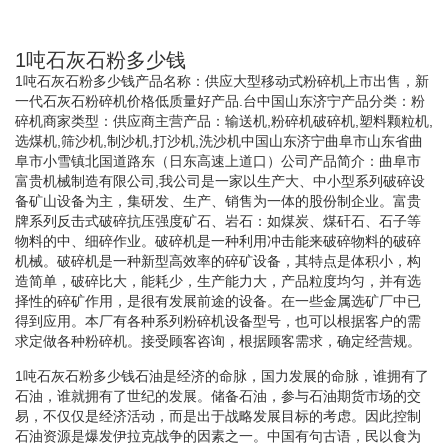
1吨石灰石粉多少钱
1吨石灰石粉多少钱产品名称：供应大型移动式粉碎机上市出售，新
一代石灰石粉碎机价格低质量好产品.台中国山东济宁产品分类：粉
碎机商家类型：供应商主营产品：输送机,粉碎机破碎机,塑料颗粒机,
选煤机,筛沙机,制沙机,打沙机,洗沙机中国山东济宁曲阜市山东省曲
阜市小雪镇北国道路东（日东高速上道口）公司产品简介：曲阜市
富贵机械制造有限公司,我公司是一家以生产大、中小型系列破碎设
备矿山设备为主，集研发、生产、销售为一体的股份制企业。富贵
牌系列反击式破碎抗压强度矿石、岩石：如煤炭、煤矸石、石子等
物料的中、细碎作业。破碎机是一种利用冲击能来破碎物料的破碎
机械。破碎机是一种新型高效率的碎矿设备，其特点是体积小，构
造简单，破碎比大，能耗少，生产能力大，产品粒度均匀，并有选
择性的碎矿作用，是很有发展前途的设备。在一些金属选矿厂中已
得到应用。本厂有各种系列粉碎机设备型号，也可以根据客户的需
求定做各种粉碎机。接受顾客咨询，根据顾客需求，确定经营规。
1吨石灰石粉多少钱石油是经济的命脉，国力发展的命脉，谁拥有了
石油，谁就拥有了世纪的发展。储备石油，参与石油期货市场的交
易，不仅仅是经济活动，而是出于战略发展目标的考虑。因此控制
石油资源是爆发伊拉克战争的因素之一。中国有句古语，民以食为