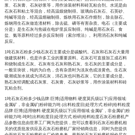
浆、石灰膏、石灰砂浆等，用作涂装材料和砖瓦粘合剂。水泥是由
石灰石和粘土等混合，经高温煅烧制得。玻璃由石灰石、石英砂、
纯碱等混合，经高温熔融制得。炼铁用石灰石作熔剂，除去脉石。
炼钢用生石灰做造渣材料，除去硫、磷等有害杂质。电石（主要成
分是）是生石灰与焦碳在电炉里反应制得。纯碱是用石灰石、食
盐、氨等原料经过多步反应制得（索尔维法）。利用消石灰和纯碱
反应。
1吨石灰石粉多少钱石灰石主要成分是碳酸钙。石灰和石灰石大量用
做建筑材料，也是许多工业的重要原料。石灰石可直接加工成石料
和烧制成生石灰。石灰有生石灰和熟石灰。生石灰的主要成分是，
一般呈块状，纯的为白色，含有杂质时为淡灰色或淡黄色。生石灰
吸潮或加水就成为消石灰，消石灰也叫熟石灰，它的主要成分是。
熟石灰经调配成石灰浆、石灰膏、石灰砂浆等，用作涂装材料和砖
瓦粘合剂。
1吨石灰石粉多少钱品牌:巨博|适用物料:硬度莫氏级以下|应用领域:
金属矿，非金属矿|粉碎能力吨-|出料粒度目|处理方式:粉碎|给料粒度
品牌:巨博|适用物料:硬度莫氏级以下|应用领域:金属矿，非金属矿|粉
碎能力吨-吨时|出料粒度目|处理方式:粉碎|给料粒度石灰石粉磨机产
品参数信息由世界工厂网为您提供，您可以查看到石灰石粉磨机相
关的优质批发供应及石灰石粉磨机厂家经销商信息，同时为您提供
全面的石灰石粉磨机出厂价格参考，最新的石灰石粉磨机报价尽在