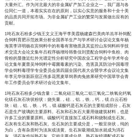
大量外汇。作为河北最大的非金属矿产加工企业之一，我厂愿与各
位同仁一道，本着实实在在的原则，以实心实意的服务和十全十美
的品质共同开拓市场。为非金属矿产工业的繁荣与发展做出应有的
贡献。
1吨石灰石粉多少钱王文义王海平李美霞杨建森巴美肉羊羔羊补饲配
合饲料育肥示范效果分析全国养羊生产与学术研讨会议论文集年杨
海英李详明杨在宾饲料中的有毒有害物质及其监控山东饲料科学技
术交流大会论文集年吕程序杨增玲韩鲁佳刘贤配合饲料中鱼粉、肉
骨粉的显微近红外光谱定性分析研究中国农业工程学会年学术年会
论文集年夏蕾吴坤饲料中霉菌毒素的污染、危害及其防治中国毒理
学会饲料毒理学专业委员会第四届全国代表大会暨学术会议论文集
年李元华张新跃宿正伟多花黑麦草饲养肉兔效果研究中国草学会青
年工作委员会学术研讨会论文集年。
1吨石灰石粉多少钱含量：二氧化硅三氧化二铝三氧化二铁氧化钙氧
化镁石灰石块状粉状：烧失量.，硅.，铝.，铁.，钙.，镁.白云石粉
块：硅.，铝.，铁.，钙.，镁.碳酸钙是石灰石的主要组成部分，石灰
石是生产玻璃的主要原料。石灰和石灰石大量用做建筑材料，也是
许多工业的重要原料。碳酸钙可直接加工成石料和烧制成生石灰。
石灰有生石灰和熟石灰。生石灰的主要成分是，一般呈块状，纯的
为白，含有杂质时为淡灰或淡黄。生石灰吸潮或加水就成为消石
灰，消石灰也叫熟石灰，它的主要成分是。熟石灰经调配成石灰