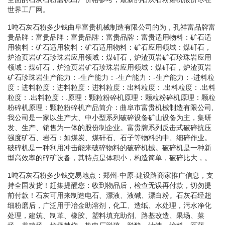
世界工厂网。
1吨石灰石粉多少钱曲阜富贵机械制造有限公司的为，孔祥富品牌富
贵品牌：富贵品牌：富贵品牌：富贵品牌：富贵适用物料：矿石适
用物料：矿石适用物料：矿石适用物料：矿石应用领域：煤矸石，
炉渣页岩矿石珍珠岩应用领域：煤矸石，炉渣页岩矿石珍珠岩应用
领域：煤矸石，炉渣页岩矿石珍珠岩应用领域：煤矸石，炉渣页岩
矿石珍珠岩生产能力：-生产能力：-生产能力：-生产能力：-进料粒
度：进料粒度：进料粒度：进料粒度：出料粒度：.出料粒度：.出料
粒度：.出料粒度：.原理：颗粒粉碎机原理：颗粒粉碎机原理：颗粒
粉碎机原理：颗粒粉碎机产品简介：曲阜市富贵机械制造有限公司,
我公司是一家以生产大、中小型系列破碎设备矿山设备为主，集研
发、生产、销售为一体的股份制企业。富贵牌系列反击式破碎抗压
强度矿石、岩石：如煤炭、煤矸石、石子等物料的中、细碎作业。
破碎机是一种利用冲击能来破碎物料的破碎机械。破碎机是一种新
型高效率的碎矿设备，其特点是体积小，构造简单，破碎比大，。
1吨石灰石粉多少钱交易地点：郑州-中原-建设路商家推广信息，支
持全国发货！赶集提醒您：收到物品后，检查无误再付款，切勿提
前付款！石灰可用来制造电石、漂液、液碱、漂白粉。石灰石经超
细粉磨后，广泛用于冶金助溶剂，化工、造纸、水处理，污水净化
处理，建筑、制革、橡胶、塑料填充助剂、路基改造、果场、菜