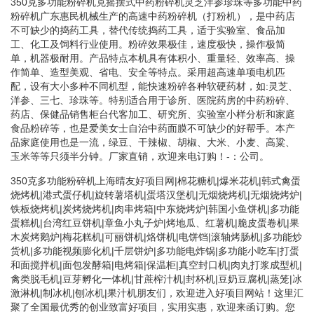
350克多功能粉碎机克摇摆式中药粉碎机灵芝洋参珍珠等多功能中药
粉碎机广东惠民机械生产的高速中药粉碎机（打粉机），是中药店
不可缺少的捣药工具，替代传统捣药工具，适于实验室、食品加
工、化工及饲料行业使用。粉碎效果极佳，速度极快，操作极简
单，机器极耐用。产品特点本机具有体积小、重量轻、效率高、操
作简单、造型美观、省电、安全等特点。采用超高速单项电机匹
配，设有大小多种不同机型，能快速粉碎各种软硬药材，如:灵芝、
洋参、三七、珍珠等。特别适合用于诊所、医院药房的中药粉碎、
药店、保健品销售柜台代客加工、研究所、实验室小样分析和家庭
食品粉碎等，也是爱美女士自治中药面膜不可缺少的好帮手。本产
品家庭使用也是一流，绿豆、干辣椒、胡椒、大米、小麦、高粱、
玉米等等只须半分钟。厂家直销，欢迎来电订购！-：公司。
350克多功能粉碎机上海晴友好项目网|棉花糖机|爆米花机|韩式禽蛋
烧烤机|港式蛋仔机|旋转薯塔机|蛋塔汉堡机|无烟烧烤机|无烟烧烤炉|
铁板烧烤机|炭烤烧烤机|肉串烤箱|中东烧烤炉|韩国小鱼饼机|多功能
蛋糕机|台湾红豆饼机|章鱼小丸子炉|烤地瓜、红薯机|脆皮蛋卷机|果
木炭烤鹅炉|梅花糕机|可丽饼机|烙饼机|电饼铛|滚轴烤肠机|多功能炒
货机|多功能视频膨化机|千层饼炉|多功能电炸锅|多功能小吃车|打蛋
和面搅拌机|面包发酵箱|电烤箱|保温柜|真空封口机|肉丸打浆成型机|
禽类脱毛机|豆芽孵化一体机|甘蔗榨汁机|封杯机|豆奶豆腐机|蒸笼|冰
激淋机|制冰机|刨冰机|果汁机朋友们，欢迎进入好项目网站！这里汇
聚了全国最优秀的创业致富好项目，实用实惠，欢迎来函订购。您