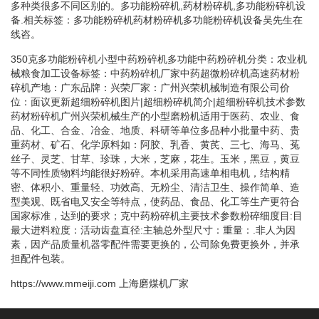
多种类很多不同区别的。多功能粉碎机,药材粉碎机,多功能粉碎机设
备.相关标签：多功能粉碎机药材粉碎机多功能粉碎机设备吴先生在
线咨。
350克多功能粉碎机小型中药粉碎机多功能中药粉碎机分类：农业机
械粮食加工设备标签：中药粉碎机厂家中药超微粉碎机高速药材粉
碎机产地：广东品牌：兴荣厂家：广州兴荣机械制造有限公司价
位：面议更新超细粉碎机图片|超细粉碎机简介|超细粉碎机技术参数
药材粉碎机广州兴荣机械生产的小型磨粉机适用于医药、农业、食
品、化工、合金、冶金、地质、科研等单位多品种小批量中药、贵
重药材、矿石、化学原料如：阿胶、乳香、黄芪、三七、海马、菟
丝子、灵芝、甘草、珍珠，大米，芝麻，花生。玉米，黑豆，黄豆
等不同性质物料均能很好粉碎。本机采用高速单相电机，结构精
密、体积小、重量轻、功效高、无粉尘、清洁卫生、操作简单、造
型美观、既省电又安全等特点，使药品、食品、化工等生产更符合
国家标准，达到的要求；克中药粉碎机主要技术参数粉碎细度目:目
最大进料粒度：活动齿盘直径:主轴总外型尺寸：重量：.非人为因
素，因产品质量机器零配件需要更换的，公司除免费更换外，并承
担配件包装。
https://www.mmeiji.com
上海磨煤机厂家