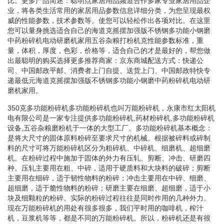
比。更多产品简述：聪明点家居用品频道合作多家专业家居用品企
业，将各类生活常用的家居用品参数信息详细分类，为您呈现最权
威的性能参数，技术参数等。使您可以轻松作出各项对比。在这里
您可以量身挑选适合自己的海道克摇摆加强版不锈钢多功能小钢磨
中药粉碎机电动研磨机家用五谷杂粮打粉机克性能参数标准，重
量，体积，厚度，色彩，价格等，适合自己的才是最好的，帮您做
出最聪明的购买选择更多推荐商家：京东商城配送方式：快递公
司、中国邮政平邮、消费者上门自提、送货上门、中国邮政特快专
递最低元海道克摇摆加强版不锈钢多功能小钢磨中药粉碎机电动研
磨机家用。
350克多功能粉碎机多功能粉碎机也叫万能粉碎机，永康市红太阳机
电有限公司是一家专注提供多功能粉碎机,药材粉碎机,多功能粉碎机
设备,五谷杂粮磨粉机于一体的大型工厂。多功能粉碎机基本概念：
是将大尺寸的固体原料粉碎至要求尺寸的机械。根据被碎料或碎制
料的尺寸可将万能粉碎机区分为粗碎机、中碎机、细磨机、超细磨
机。在粉碎过程中施加于固体的外力有压轧、剪断、冲击、研磨四
种。压轧主要用在粗、中碎，适用于硬质料和大块料的破碎；剪断
主要用在细碎，适于韧性物料的粉碎；冲击主要用在中碎、细磨、
超细磨，适于脆性物料的粉碎；研磨主要在细磨、超细磨，适于小
块及细颗粒的粉碎。实际的粉碎过程往往是同时作用的几种外力。
现在万能粉碎机的用处有很多很多，我们平时用的咖啡机，榨汁
机，豆浆机等等，都是不同的万能粉碎机。所以，粉碎机还是有很