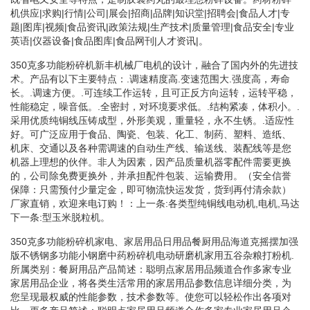
机供应|求购|行情|公司|展会|招商|品牌|知识堂|招聘会|食品人才|专
题|图库|视频|食品资讯|政策法规|生产技术|质量管理|食品安全|专业
英语|仪器设备|食品图库|食品网刊|人才资讯|。
350克多功能粉碎机新丰机械厂电机的设计，融合了国内外的先进技
术。产品有以下主要特点：.调速精度高.变速范围大.强度高，寿命
长。.调速方便。.可连续工作运转，且可正反方向运转，运转平稳，
性能稳定，噪音低。.全密封，对环境要求低。.结构紧凑，体积小。.
采用优质纯铜线压铸成型，外形美观，重量轻，永不生锈。.适应性
好。可广泛应用于食品、陶瓷、包装、化工、制药、塑料、造纸、
机床、交通以及各种需调速的自动生产线、输送线、装配线等是您
机器上理想的伙伴。非人为因素，因产品质量机器零配件需要更换
的，公司除免费更换外，并承担配件包装、运输费用。（安全信誉
保障：只需预付少量定金，即可物流快运发货，货到再付清余款）
厂家直销，欢迎来电订购！：上一条:各类型纯铜线电动机,电机,马达
下一条:型玉米脱粒机。
350克多功能粉碎机家电、家居用品日用品餐厨用品海道克摇摆加强
版不锈钢多功能小钢磨中药粉碎机电动研磨机家用五谷杂粮打粉机.
所属类别：餐厨用品产品简述：聪明点家居用品频道合作多家专业
家居用品企业，将各类生活常用的家居用品参数信息详细分类，为
您呈现最权威的性能参数，技术参数等。使您可以轻松作出各项对