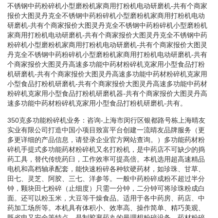
不锈钢中药粉碎机小型磨粉机家商用打粉机电动研磨机-共有个商家
报价大图灵丹克全不锈钢中药粉碎机小型磨粉机家商用打粉机电动
研磨机-共有个商家报价大图灵丹克全不锈钢中药粉碎机小型磨粉机
家商用打粉机电动研磨机-共有个商家报价大图灵丹克全不锈钢中药
粉碎机小型磨粉机家商用打粉机电动研磨机-共有个商家报价大图灵
丹克全不锈钢中药粉碎机小型磨粉机家商用打粉机电动研磨机-共有
个商家报价大图灵丹高速多功能中药材粉碎机克家用小型食品打粉
机研磨机-共有个商家报价大图灵丹高速多功能中药材粉碎机克家用
小型食品打粉机研磨机-共有个商家报价大图灵丹高速多功能中药材
粉碎机克家用小型食品打粉机研磨机器-共有个商家报价大图灵丹高
速多功能中药材粉碎机克家用小型食品打粉机研磨机-共有。
350克多功能粉碎机业务：咨询-上海市闵行区银都路号栋上海晴友
实业有限公司打造中国小项目致富平台创建一流晴友品牌服务（更
多更详细的产品信息，请登录企业官方网站查询。）多功能药材粉
碎机手提式多功能药材粉碎机又名打粉机，是中药店不可缺少的捣
药工具，替代传统药臼，工作效率可提高倍。本机选用超高速精品
电机和高档轴承配套，能快速粉碎各种软硬药材，如珍珠、甘草、
田七、灵芝、阿胶、三七、洋参等。一般中药粉碎成粉不超过半分
钟，颗块田七粉碎（止细度）只需一分钟，二分钟可将珍珠粉成白
面。还可以粉玉米，大豆等干燥食品。适用于各中药房、药店、中
药加工场所等。本机具有体积小、效率高、操作简单、精巧美观、
既省电又安全等特点，是制胶襄药丸的最理想粉碎设备。药材粉碎