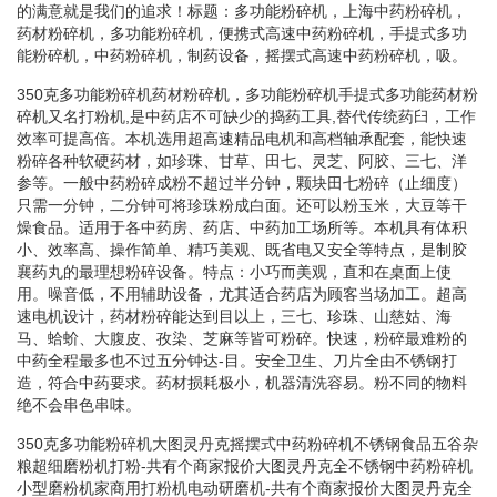
的满意就是我们的追求！标题：多功能粉碎机，上海中药粉碎机，
药材粉碎机，多功能粉碎机，便携式高速中药粉碎机，手提式多功
能粉碎机，中药粉碎机，制药设备，摇摆式高速中药粉碎机，吸。
350克多功能粉碎机药材粉碎机，多功能粉碎机手提式多功能药材粉
碎机又名打粉机,是中药店不可缺少的捣药工具,替代传统药臼，工作
效率可提高倍。本机选用超高速精品电机和高档轴承配套，能快速
粉碎各种软硬药材，如珍珠、甘草、田七、灵芝、阿胶、三七、洋
参等。一般中药粉碎成粉不超过半分钟，颗块田七粉碎（止细度）
只需一分钟，二分钟可将珍珠粉成白面。还可以粉玉米，大豆等干
燥食品。适用于各中药房、药店、中药加工场所等。本机具有体积
小、效率高、操作简单、精巧美观、既省电又安全等特点，是制胶
襄药丸的最理想粉碎设备。特点：小巧而美观，直和在桌面上使
用。噪音低，不用辅助设备，尤其适合药店为顾客当场加工。超高
速电机设计，药材粉碎能达到目以上，三七、珍珠、山慈姑、海
马、蛤蚧、大腹皮、孜染、芝麻等皆可粉碎。快速，粉碎最难粉的
中药全程最多也不过五分钟达-目。安全卫生、刀片全由不锈钢打
造，符合中药要求。药材损耗极小，机器清洗容易。粉不同的物料
绝不会串色串味。
350克多功能粉碎机大图灵丹克摇摆式中药粉碎机不锈钢食品五谷杂
粮超细磨粉机打粉-共有个商家报价大图灵丹克全不锈钢中药粉碎机
小型磨粉机家商用打粉机电动研磨机-共有个商家报价大图灵丹克全