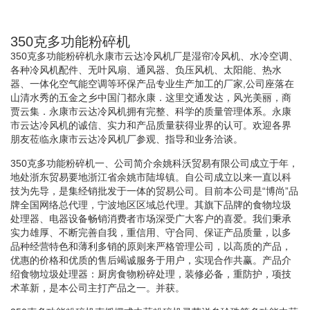
350克多功能粉碎机
350克多功能粉碎机永康市云达冷风机厂是湿帘冷风机、水冷空调、
各种冷风机配件、无叶风扇、通风器、负压风机、太阳能、热水
器、一体化空气能空调等环保产品专业生产加工的厂家,公司座落在
山清水秀的五金之乡中国门都永康．这里交通发达，风光美丽，商
贾云集．永康市云达冷风机拥有完整、科学的质量管理体系。永康
市云达冷风机的诚信、实力和产品质量获得业界的认可。欢迎各界
朋友莅临永康市云达冷风机厂参观、指导和业务洽谈。
350克多功能粉碎机一、公司简介余姚科沃贸易有限公司成立于年，
地处浙东贸易要地浙江省余姚市陆埠镇。自公司成立以来一直以科
技为先导，是集经销批发于一体的贸易公司。目前本公司是“博尚”品
牌全国网络总代理，宁波地区区域总代理。其旗下品牌的食物垃圾
处理器、电器设备畅销消费者市场深受广大客户的喜爱。我们秉承
实力雄厚、不断完善自我，重信用、守合同、保证产品质量，以多
品种经营特色和薄利多销的原则来严格管理公司，以高质的产品，
优惠的价格和优质的售后竭诚服务于用户，实现合作共赢。产品介
绍食物垃圾处理器：厨房食物粉碎处理，装修必备，重防护，项技
术革新，是本公司主打产品之一。并获。