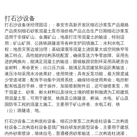
打石沙设备
打石沙设备张经理固话：：泰安市高新开发区细石沙浆泵产品规格
产品类别细石砂浆混凝土泵市场价格产品点击生产日期细石沙浆泵
适用于非煤矿山、金属矿山，地基打庄等混凝土的输送，特别适
用；矿山矿洞、公路铁路隧道等各种支护回填施工；水利水电工
程；地质灾害边坡治理；基础灌溉等混凝土浇筑量大或空间狭窄等
施工特点。高性能的结构系统配置，确保泵送力争零故障。采用先
进的阀换向，能满足混凝土的输送；眼镜板跟切割环采用高硬质合
金材料，寿命更长；出口压力搞，能满足高层建筑和远距离输送；
液压冷却采用水冷效果好，使用简便；具有反泵功能，最大限度减
少管道堵塞；配有手动集中润滑系统，确保转动使用寿命；电控柜
配有线遥控手柄，便于操作。加装喷射附件后，还可做喷浆泵，用
于混凝土、砂浆、耐火材料以及绿化土壤的喷射和抛洒为工程建筑
用混凝土泵，可用于建筑、铁路及公路隧道、桥涵、水电、矿山及
国防等工程的混凝土施工。主要用于矿山井巷、水电工程、铁
（公）路隧道、地。
打石沙设备二次构造柱设备、细石沙浆泵二次构造柱设备二次构造
柱设备二次构造柱设备是我厂独自研发的新型设备，主要用于建筑
内外砂浆喷涂，墙体拉毛，普通楼房砂浆输送，二次构造柱浇灌，