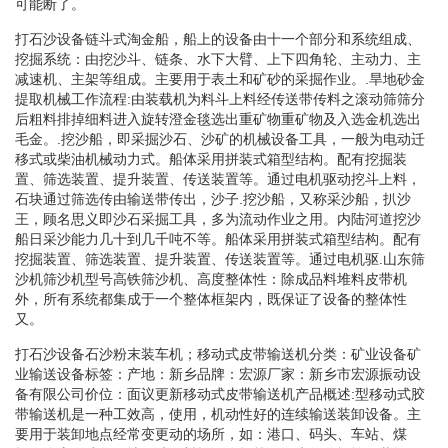
可能断了。
打石沙设备链斗式淘金船，船上的设备由十一个部分和系统组成、
挖掘系统：由挖沙斗、链条、水下大臂、上下四角轮、主动力、主
减速机、主架等组成。主要用于表土和矿砂的采掘作业。.旱地砂金
提取机械工作流程:由装载机为料斗上料经传送带传料之滚动筛筛分
后粗料排掉细料进入旋转澄金毯选出重矿物重矿物及入选金机选出
毛金。.挖沙船，即采掘沙石、沙矿的机械设备工具，一般为电动迁
移式或柴油机械动力式。船体采用拼装式箱型结构。配有挖掘装
置、筛选装置、提升装置、传送装置等。通过电机驱动挖斗上料，
石块通过筛选传由输送带传出，沙子.挖沙船，又称采沙船，扒沙
王，顾名思义即沙石采掘工具，多为流动作业之用。内陆河道挖沙
船日采沙能力几十到几千吨不等。船体采用拼装式箱型结构。配有
挖掘装置、筛选装置、提升装置、传送装置等。通过电机驱.山东筛
沙机筛沙机型号高铁筛沙机、高度整体性：除成品料堆料皮带机
外，所有系统都集成于一个整体框架内，既保证了设备的整体性
又。
打石沙设备石沙粉末装车机；移动式皮带输送机分类：矿业设备矿
业输送设备标签：产地：新乡品牌：宏源厂家：新乡市宏源振动设
备有限公司价位：面议更新移动式皮带输送机产品概述:型移动式胶
带输送机是一种工效高，使用，机动性好的连续输送装卸设备。主
要用于装卸地点经常变更动的场所，如：港口、码头、车站、煤