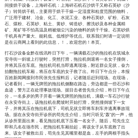
间接烘干设备，上海碎石机：上海碎石机石沙烘干又称石英砂（沙
子）转筒烘干机，主要用于烘干干燥一定湿度和粒度范围的物料，
广泛用于建材、冶金、化工、水泥工业、各种石英砂、矿粉、石灰
石、煤粉、石英砂、粘土、黄砂、铸造砂、擦洗砂及各种金属精
矿、尾矿等不怕高温及稍被烟尘污染的物料的烘干干燥。石英砂烘
干机具有产量大、能耗低、低维护等优点。联系我们时请一定说明
是在云商网上看到的此信息，！，欢迎您的！本页。
打石沙设备金黔在线讯昨日下午，一辆满载石沙的拖拉机在筑城永
安寺街一斜坡上行驶时，突然打滑，拖拉机倒退将一名女子撞倒，
并将其压在车底。拖拉机司机当即逃离现场，附近群众见状，奋力
抬翻拖拉机车厢，将压在车底的女子救了出。昨日下午点分，本报
百姓新闻网接到市民张先生报料后，记者随后赶到现场。在现场，
记者看到，一辆无牌照的拖拉机侧翻在路边，旁边都是一些石沙和
血迹，警方正在处理事故现场。据目击者曾先生介绍，昨日下午点
分，一名多岁的男子开着一辆无牌照的拖拉机，满载一车石沙行驶
在永安寺街上，该拖拉机在爬坡时开始打滑，突然撞倒坡下一女
子，并将其压在拖拉机底下，司机见状立即将车刹车并逃离事故现
场。据在永安寺街开诊所的苟先生介绍，当时只听见“轰”的一声，他
从诊所里面出来，看见拖拉机底下压着一名女子。随后，苟先生立
即和几名在场市民，把拖拉机车厢抬起，将该女子从车底救了出
来。该女子被救出后，苟先生见其嘴里都是血，左手的两根手指头