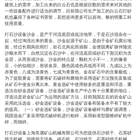
建筑上的需求，加工出来的白云石也是根据目数的需求来对其他的
一些设备配件进行适当的调节，目前我公司生产加工的白云石打砂
机也赢得了各种证书荣誉，若想咨询更多可以咨询。黎的明重工科
技用质量。
打石沙设备沙金，是产于河流底层或低洼地带，于是石沙混杂在一
起，经过淘洗出来的黄金。沙金起源于矿山，是由于金矿石露出地
面，经过长期风吹雨打，岩石北风化而崩裂，金便脱离矿脉伴随泥
沙顺水而下，自然沉淀在石沙中，在河流底层或砂石下面沉积为含
金层，从而形成沙金。沙金的特点是：颗粒大小不一，大的像蚕
豆，小的似细沙，形状各异。颜色因成色高低而不同，九成以上为
赤黄色，八成为淡黄色，七成为青黄色。金在矿石中的含量极低，
为了提取黄金，需要将矿石破碎和磨细并采用选矿方法预先富集或
从矿石中使金分离出来。黄金选矿中使用较多的是重选和浮选，重
选法在砂金选矿设备，沙金选矿设备生产中占有十分重要的地位，
浮选法是岩金矿山广为运用的选矿方法，目前我国左右的岩金矿山
采用此法选金，砂金选矿设备，沙金选矿设备和装备水平有了较大
的提高。（一）砂金选矿设备，沙金选矿设备破碎与磨矿据调查，
我国选金厂多采用颚式破碎机进行粗碎，采用标准型圆锥碎矿机中
碎，而细碎。
打石沙设备上海奕晟矿山机械有限公司为您提供石沙烘干、石英砂
烘干机械、间接烘干设备、碎石机。石沙烘干，石英砂烘干机械，