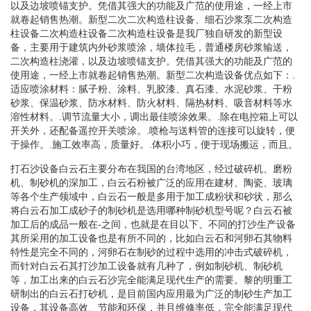
以及边坡喷锚支护。凭借其强大的功能及广范的使用途，一经上市
就卷起销售热潮。新型二次二次构造柱设备、细石沙浆泵二次构造
柱设备二次构造柱设备二次构造柱设备是我厂独自研发的新型设
备，主要用于建筑内外砂浆喷涂，墙体拉毛，普通楼房砂浆输送，
二次构造柱浇灌，以及边坡喷锚支护。凭借其强大的功能及广范的
使用途，一经上市就卷起销售热潮。新型二次构造设备优点如下：.
适应喷涂材料：腻子粉、涂料、乳胶漆、真石漆、水泥砂浆、干粉
砂浆、保温砂浆、防水材料、防火材料、隔热材料、吸音材料等水
溶性材料。.调节流量大小，调出最佳喷涂效果。.除在电控箱上可以
开关外，还配备遥控开关喷涂。.喷枪与送料管的连接可以旋转，便
于操作。.施工效率高，质量好。.体积小巧，便于现场搬运，而且。
打石沙设备白云石主要分布在我国的台湾地区，经过破碎机、磨粉
机、制砂机的深加工，白云石粉被广泛的应用在建材、陶瓷、玻璃
等各个生产领域中，白云石一般是多用于加工成粉状和砂状，那么
将白云石加工成砂子的制砂机是选用哪种制砂机型号呢？白云石被
加工后的成品一般在-之间，也就是在目以下、不同的打沙生产设备
其所采用的加工设备也是有所不同的，比如白云石和河卵石其物料
特性是完全不同的，河卵石在制砂的过程中选用的冲击式破碎机，
而针对白云石其打沙加工设备就有几种了，例如制砂机、制砂机
等，加工出来的白云石沙完全能满足现代生产的需要。黎的明重工
研制出的白云石打砂机，是目前国内应用最为广泛的制砂生产加工
设备，其设备高效、节能和环保，并且维修率低，完全能满足现代