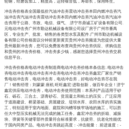
轮钢，经磨齿加工，精度高，运转噪音低，寿命长，保用终生。
冲击夯价格表全国最低价汽油冲击夯震动冲击夯本田内燃冲击夯汽
油冲击夯汽油冲击夯震动冲击夯本田内燃冲击夯汽油冲击夯汽油冲
击夯用于公路、市政、电信、煤气、.济宁市鼎诚工矿设备有限公司.
元电动冲击夯广州市勤达机械设备有限公司设厂房于广州市番禺
区，专业生产、批发、销售的各类型水泵及配件.广州市勤达机械设
备有限公司价格面议分钟前更新黄页贵州冲击夯频道为您提供大量
贵州最新冲击夯，您可以免费发布查询贵州冲击夯供应、求购信息
和贵州的冲击夯价格、冲击夯多少钱，感谢您选择贵州冲击夯交易
信息平台。
冲击夯价格表电动冲击夯制造商电动冲击夯价格本条信息:.电动冲击
夯电动冲击夯电动冲击夯冲击夯电动冲击夯冲击夯鑫宏厂家生产销
售电动冲击夯，电动冲击夯，电动冲击夯，好电动冲击夯尽在我
厂！销售经理：刘蒙蒙:座机:旺旺鑫宏:进取创新，做百年企业！济宁
鑫宏供应电动冲击夯，电动冲击夯使用范围：本系列产品适用于砂
石、砾石、三合土、沥青砂石、贫混凝土和粘土的压实，广泛应用
于道路建设、桥梁基础、房屋建设、堤坝水库、农田水库的夯实施
工，特别适用于室内地面、庭院和沟槽等狭窄场地的施工，可以胜
任大中型压实机械无法完成的施工任务。鑫宏冲击夯的折箱、减振
块、弹簧等关键零部件质量符合标准要求，抗疲劳、抗老化性能优
于国内同类产品。电动冲击夯跳起高度：-冲击能量：.前进速度：-