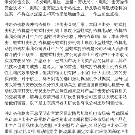
米分冲击次数：-次分电动电压：重量：夯板尺寸：电动冲击夯操作
安全技术：．振动冲击夯应适用于粘性土、砂及砾石等散状物料的
压实，不得在水泥路面和其他坚硬地面作业。．作业前重点检。
冲击夯价格表冲击夯价格，冲击夯直销厂家，本田冲击夯，蛙式打
夯机打夯机型号蛙式打夯机铺土厚度小型蛙式打夯机电动打夯机功
率我公司设计生产的-型蛙冲击夯价格，冲击夯直销厂家，本田冲击
夯，蛙式打夯机打夯机型号蛙式打夯机铺土厚度小型蛙式打夯机电
动打夯机功率我公司设计生产的-型蛙式打夯机是公司科研人员多年
奋斗的生产硕果，-型蛙式打夯机在公司多年生产过程中经不断改良
实践在改良的生产思路下，已成为市场上同类产品的优胜者，其产
品技术也走向成熟，是各大厂家的首选。蛙式打夯机夯土机夯实粘
性土壤的效果较佳，但其夯锤面积有限，不宜用于大面积土方的夯
实作业。对于砂土、砾石则需另选用振动捣固机予以捣实。型号-型
夯头冲击力夯击次数次分夯头跳动高度-前进速度自重电动机型号-电
动机功率打夯机专员王乐产品属性如果您对产品冲击夯价格有相关
的交易需求，请与山东清扫器工矿设备有限公司直接联系或在本站
给他们留言。以下是山东清扫器工矿设备有限公司王乐销售经理。
冲击夯价格表王总昆明市官渡区昌宏路号旭隆机电市场栋-号德国威
克诺森冲击夯产品规格产品类别市政道桥轻型设备市场价格产品点
击生产日期品牌:其他类型:冲击夯型号:产品别名:经济型冲击夯工作
重量:振动轮直径:振动轮宽度:振动频率:额定功率:供应德国高端冲击