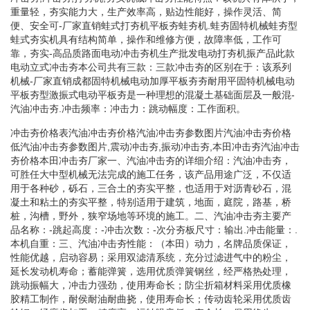
重量轻，夯实能力大，生产效率高，贴边性能好，操作灵活、简
便、安全可-厂家直销蛙式打夯机平板夯蛙夯机.蛙夯固特机械蛙夯型
蛙式夯实机具有结构简单，操作和维修方便，故障率低，工作可
靠，夯实-高品质路面电动冲击夯机生产批发电动打夯机振产品此款
电动立式冲击夯本公司共有三款：三款冲击夯的区别在于：该系列
机械-厂家直销成都固特机械电动加厚平板夯夯耐用平固特机械电动
平板夯型激振式电动平板夯是一种理想的混凝土基础面层及一般混-
汽油冲击夯.冲击频率：冲击力：跳动幅度：工作面积。
冲击夯价格表汽油冲击夯价格汽油冲击夯参数图片汽油冲击夯价格
低汽油冲击夯参数图片,震动冲击夯,振动冲击夯,本田冲击夯汽油冲击
夯价格本田冲击夯厂家一、汽油冲击夯的详细介绍：汽油冲击夯，
可胜任大中型机械无法完成的施工任务，该产品用途广泛，不仅适
用于各种砂，砾石，三合土的夯实平整，也适用于对沥青砂石，混
凝土和粘土的夯实平整，特别适用于建筑，地面，庭院，路基，桥
桩，沟槽，野外，狭窄场地等环境的施工。二、汽油冲击夯主要产
品名称：-跳起高度：-冲击次数：-次分夯板尺寸：输出.冲击能量：.
本机自重：三、汽油冲击夯性能：（本田）动力，名牌品质保证，
性能优越，启动容易；采用双滤清系统，充分过滤进气中的粉尘，
延长发动机寿命；蓄能弹簧，选用优质弹簧钢丝，经严格热处理，
跳动振幅大，冲击力强劲，使用寿命长；防尘折箱材料采用优质橡
胶精工制作，耐侯耐油耐曲挠，使用寿命长；传动齿轮采用优质齿