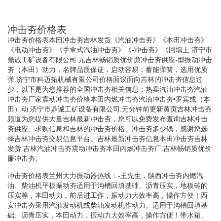
冲击夯价格表
冲击夯价格表本田冲击夯吉林发货《汽油冲击夯》《本田冲击夯》
《电动冲击夯》《手拿式汽油冲击夯》《-冲击夯》《回填土.济宁市
鼎诚工矿设备有限公司.元吉林畅销质优价廉冲击夯供应-型振动冲击
夯（本田）动力，名牌品质保证，启动容易；蓄能弹簧，选用优质
弹.济宁市科迈拓机械有限公司价格面议面向吉林的冲击夯信息过
少，以下是为您推荐的全国冲击夯相关信息：热卖汽油冲击夯汽油
冲击夯厂家震动冲击夯价格本田内燃冲击夯汽油冲击夯•罗宾或（本
田）动.济宁市鼎诚工矿设备有限公司.元分钟前更新黄页吉林冲击夯
频道为您提供大量吉林最新冲击夯，您可以免费发布查询吉林冲击
夯供应、求购信息和吉林的冲击夯价格、冲击夯多少钱，感谢您选
择吉林冲击夯交易信息平台。吉林最新冲击夯信息本田冲击夯吉林
发货.吉林汽油冲击夯震动冲击夯本田内燃冲击夯厂.吉林畅销质优价
廉冲击夯。
冲击夯价格表兰州大力振动器热线：-王先生，陕西冲击夯内燃汽
油、柴油机平板振动夯适用于沟槽回填基础、沥青压实，地板砖的
压实等，本田动力，前后进工作，振动力大效率高，操作方便！西
安冲击夯采用汽油发动机或柴油发动机作动力。适用于沟槽回填基
础、沥青压实，本田动力，振动力大效率高，操作方便！带水箱、