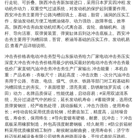
行走轮、可折叠。陕西冲击夯新加坡进口，采用日本罗宾四冲程.发
动机作动力，双重空气过滤系统，对发动机的保护起到重要作用。
西安冲击夯主要用于公路沟槽回填土，基础，胎背，涵洞的压实工
作，柴油发动机方便工地燃油储存。动力强劲，故障率低，效率
高。陕西冲击夯由发动机经离心式离合器、齿轮、曲轴机构、连
杆、导向活塞、双弹簧装置、弹簧缸体后到达冲击底板上。西安冲
击夯主要用于沟槽回填，苔背、桥涵等基础的压实工作。发动机易
启.查看产品详细说明。
冲击夯价格表电动冲击夯型号山东振动夯给力厂家电动冲击夯压实
深度大冲击夯冲击夯价格用最少的钱买最好的电动冲击夯冲击夯最
低价厂家直销汽油冲击夯冲击夯生产厂家输出.冲击能量：.本机自
重：产品名称：-夯板尺寸：跳起高度：-冲击次数：-次分汽油冲击
夯用于公路、市政、电信、煤气、供水、铁路等部门对工程基础和
沟槽回填土的夯实。？表面喷塑，漂亮美观，防锈耐蚀罗宾或（本
田）动力，名牌品质保证，性能优越，启动容易；#采用双滤清系
统，充分过滤进气中的粉尘，延长发动机寿命；#蓄能弹簧，选用优
质弹簧钢丝，经严格热处理，跳动振幅大，冲击力强劲，使用寿命
长；#传动齿轮采用优质齿轮钢，经磨齿加工，精度高，运转噪音
低，寿命长，保用终生；#导向套镀有硬铬，耐磨、抗冲击；？冲击
底板采用橡胶制造，外包高强度耐磨钢板，经久耐用；#防尘折箱材
料采用优质橡胶精工制作，耐侯耐油耐曲挠，使用寿命长；济宁市
科迈拓机械设备有限公司销售各种路面设备，手扶式单轮压路机。