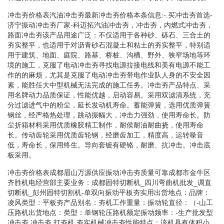
冲击夯价格表汽油冲击夯最新冲击夯价格本条信息:-.买冲击夯首选-
济宁振动冲击夯厂家-科迈拓汽油冲击夯，冲击夯，内燃式冲击夯，
路面冲击夯该产品用途广泛：不仅适用于各种砂、砾石、三合土的
夯实整平，也适用于对沥青砂石混凝土和粘土的夯实整平，特别适
用于建筑、地面、庭院、路基、桥桩、沟槽、野外、狭窄场地等环
境的施工，克服了电动冲击夯寻找电源拉接电线和美有电源不能工
作的的麻烦，尤其是克服了电动冲击夯带电作业队人身的不安全因
素，能胜任大中型机械无法完成的施工任务。冲击夯产品特点、采
用名牌动力品质保证，性能优越，启动容易。采用双滤清系统，充
分过滤进气中的粉尘，延长发动机寿命。蓄能弹簧，选用优质弹簧
钢丝，经严格热处理，跳动振幅大，冲击力强劲，使用寿命长。防
尘折箱材料采用优质橡胶精工制作，耐侯耐油耐曲挠，使用寿命
长。传动齿轮采用优质齿轮钢，经磨齿加工，精度高，运转噪音
低，寿命长，保用终生。导向套镀有硬铬，耐磨、抗冲击。冲击底
板采用。
冲击夯价格表成都眉山万源供应振动冲击夯质量可靠成都市金牛区
齐胜机电经营部主要业务：成都固特切断机_四川弯曲机批发_调直
切断机_彭州固特切割机-单双向振动平板夯实用出货地点：品牌：
凌风类型：平板夯产品别名：夯机工作重量：振动轮直径：（-山工
压路机出货地点：类型：单钢轮压路机额定振动频率：-生产批发型
冲击夯,冲击夯,打夯机,夯实机械冲击夯性能特点：该机具有体积小，