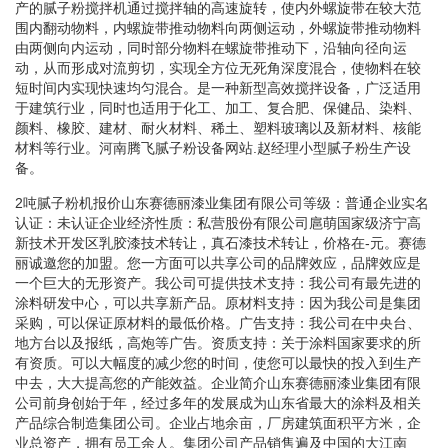
产的腻子粉搅拌机通过搅拌轴的高速旋转，使内外螺旋带在较大范
围内翻动物料，内螺旋带推动物料向两侧运动，外螺旋带推动物料
由两侧向内运动，同时部分物料在螺旋带推动下，沿轴向径向运
动，从而形成对流剪切，实现全方位无死角深度混合，使物料在较
短时间内实现快速均匀混合。是一种新型高效搅拌设备，广泛适用
于建筑行业，同时也适用于化工、加工、复合肥、保健品、染料、
颜料、橡胶、建材、耐火材料、稀土、塑料玻璃以及新材料、核能
材料等行业。河南腾飞腻子粉设备网站.赵经理小型腻子粉生产设
备。
2吨腻子粉机报价山东赛德丽漆业集团有限公司等级：普通企业实名
认证：未认证企业经济性质：私营股份有限公司扈萌国家级济宁高
新技术开发区乳胶漆技术转让，真石漆技术转让，价格在-元。赛德
丽诚邀您的加盟。您一方面可以共享公司的品牌效应，品牌效应是
一个巨大的无形资产。我公司可提供技术支持：我公司有最先进的
涂料研发中心，可以共享新产品。原材料支持：因为我公司是集团
采购，可以保证原材料的最低价格。广告支持：我公司在中央台、
地方台以及报纸，高炮等广告。资质支持：关于涂料国家要求的所
有资质。可以大幅度的减少您的时间，使您可以最快的投入到生产
中去，大大提高您的产能效益。企业简介山东赛德丽漆业集团有限
公司前身创始于年，经过多年的发展成为山东省最大的涂料及相关
产品综合制造集团公司。企业占地余亩，厂房建筑面积平方米，企
业总资产，拥有员工余人。集团公司产品销售遍及中国的大江南