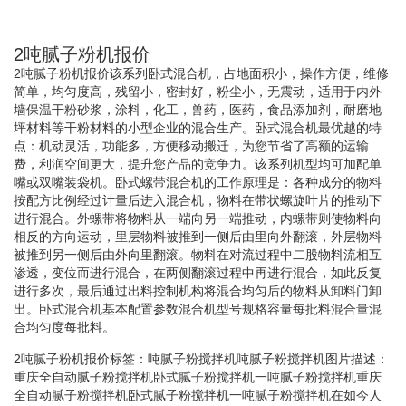
2吨腻子粉机报价
2吨腻子粉机报价该系列卧式混合机，占地面积小，操作方便，维修
简单，均匀度高，残留小，密封好，粉尘小，无震动，适用于内外
墙保温干粉砂浆，涂料，化工，兽药，医药，食品添加剂，耐磨地
坪材料等干粉材料的小型企业的混合生产。卧式混合机最优越的特
点：机动灵活，功能多，方便移动搬迁，为您节省了高额的运输
费，利润空间更大，提升您产品的竞争力。该系列机型均可加配单
嘴或双嘴装袋机。卧式螺带混合机的工作原理是：各种成分的物料
按配方比例经过计量后进入混合机，物料在带状螺旋叶片的推动下
进行混合。外螺带将物料从一端向另一端推动，内螺带则使物料向
相反的方向运动，里层物料被推到一侧后由里向外翻滚，外层物料
被推到另一侧后由外向里翻滚。物料在对流过程中二股物料流相互
渗透，变位而进行混合，在两侧翻滚过程中再进行混合，如此反复
进行多次，最后通过出料控制机构将混合均匀后的物料从卸料门卸
出。卧式混合机基本配置参数混合机型号规格容量每批料混合量混
合均匀度每批料。
2吨腻子粉机报价标签：吨腻子粉搅拌机吨腻子粉搅拌机图片描述：
重庆全自动腻子粉搅拌机卧式腻子粉搅拌机一吨腻子粉搅拌机重庆
全自动腻子粉搅拌机卧式腻子粉搅拌机一吨腻子粉搅拌机在如今人