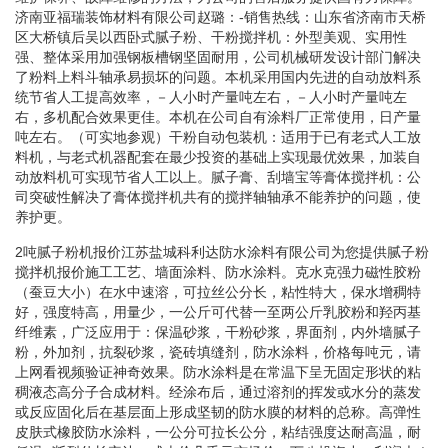
济南亚福瑞装饰材料有限公司赵璐：-销售热线：山东省济南市天桥
区大桥镇后吴以西卧式腻子粉、干粉搅拌机：外型美观、实用性
强、整体采用加强钢板槽钢坚固耐用，公司机械研发设计部门解决
了粉料上料斗轴承易损坏的问题。本机采用国内先进的自动放料系
统节省人工提高效率，－人小时产量吨左右，－人小时产量吨左
右，多机配合效果更佳。本机在公司自有涂料厂正常使用，日产量
吨左右。（可实地参观）干粉自动包装机：适用于已有老式人工放
料机，与老式机器配套在最少投资的基础上实现最优效果，加装自
动放料机可实现节省人工以上。腻子膏、刮墙宝等膏体搅拌机：公
司突破性解决了膏体搅拌机共有的搅拌轴轴承不能养护的问题，使
养护更。
2吨腻子粉机报价江苏盐城科利达防水涂料有限公司为您提供腻子粉
搅拌机报价施工工艺、墙面涂料、防水涂料。克水克强力磁性胶粉
（蚕豆大小）在水中速溶，可拉丝公分长，粘性特大，保水增稠特
好，强度特高，用量少，一公斤可代替一至两公斤乳胶粉和羟丙基
纤维素，广泛应用于：保温砂浆，干粉砂浆，界面剂，内外墙腻子
粉，外加剂，抗裂砂浆，瓷砖填缝剂，防水涂料，价格每吨元，请
上网看视频验证神奇效果。防水涂料是在常温下呈无固定形状的粘
稠液态高分子合成材料。经涂布后，通过溶剂的挥发或水分的蒸发
或反应固化后在基层面上形成坚韧的防水膜的材料的总称。高弹性
皮肤式橡胶防水涂料，一公分可拉长公分，粘结强度达耐高温，耐