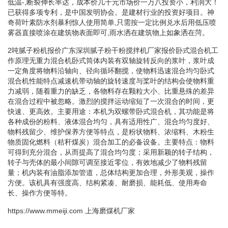
低温-,断裂伸长率达，成本价几千元市场价一万八投资小，利润大！
已获得多项专利，是中国发明协会。是建材行业的投资好项目。神
奇荷叶素防水剂暴利惊人使用简单,只需按一定比例兑水后用低压喷
雾器直接喷涂在建筑物表面即可,雨水洒在建筑物上如象洒在菏。
2吨腻子粉机报价广东深圳腻子粉干粉搅拌机厂家报价卧式混合机工
作原理无重力混合机卧式筒体内装有双轴旋转反向的浆叶，浆叶成
一定角度将物料沿轴向、径向循环翻搅，使物料迅速混合均匀卧式
混合机性能特点减速机带动轴的旋转速度与桨叶的结构会使物料重
力减弱，随着重力的缺乏，各物料存在颗粒大小、比重悬殊的差异
在混合过程中被忽略。激烈的搅拌运动缩短了一次混合的时间，更
快速、更高效。主要用途：本机为双螺带卧式混合机，其功能是将
各种成份的粉料、液体混合均匀，具有适用性广、混合均匀度好、
物料残留少、维护保养方便等特点，是粉状物料、浓缩料、木粉生
物质固化燃料（秸秆煤炭）混合加工的必备设备。主要特点：物料
可得到充分混合，从而提高了混合均匀度；采用新颖的转子结构，
转子与壳体的最小间隙可调至接近零位，有效地减少了物料残留
量；机内装有油脂添加管道，总体结构更加合理，外形美观，操作
方便。该机具有强度高、结构紧凑、耐磨损、能耗低、使用寿命
长、操作方便等特。
https://www.mmeiji.com
上海磨煤机厂家