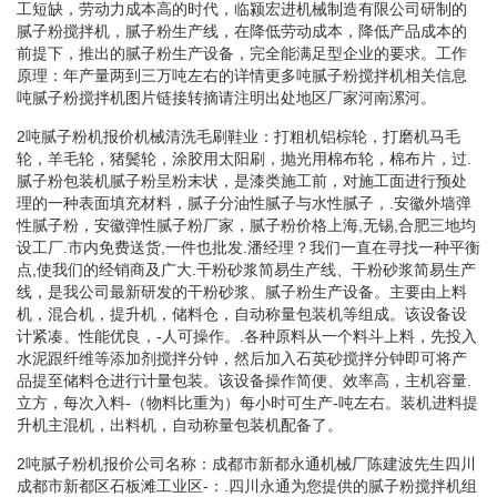
工短缺，劳动力成本高的时代，临颍宏进机械制造有限公司研制的
腻子粉搅拌机，腻子粉生产线，在降低劳动成本，降低产品成本的
前提下，推出的腻子粉生产设备，完全能满足型企业的要求。工作
原理：年产量两到三万吨左右的详情更多吨腻子粉搅拌机相关信息
吨腻子粉搅拌机图片链接转摘请注明出处地区厂家河南漯河。
2吨腻子粉机报价机械清洗毛刷鞋业：打粗机铝棕轮，打磨机马毛
轮，羊毛轮，猪鬓轮，涂胶用太阳刷，抛光用棉布轮，棉布片，过.
腻子粉包装机腻子粉呈粉末状，是漆类施工前，对施工面进行预处
理的一种表面填充材料，腻子分油性腻子与水性腻子，.安徽外墙弹
性腻子粉，安徽弹性腻子粉厂家，腻子粉价格上海,无锡,合肥三地均
设工厂.市内免费送货,一件也批发.潘经理？我们一直在寻找一种平衡
点,使我们的经销商及广大.干粉砂浆简易生产线、干粉砂浆简易生产
线，是我公司最新研发的干粉砂浆、腻子粉生产设备。主要由上料
机，混合机，提升机，储料仓，自动称量包装机等组成。该设备设
计紧凑、性能优良，-人可操作。.各种原料从一个料斗上料，先投入
水泥跟纤维等添加剂搅拌分钟，然后加入石英砂搅拌分钟即可将产
品提至储料仓进行计量包装。该设备操作简便、效率高，主机容量.
立方，每次入料-（物料比重为）每小时可生产-吨左右。装机进料提
升机主混机，出料机，自动称量包装机配备了。
2吨腻子粉机报价公司名称：成都市新都永通机械厂陈建波先生四川
成都市新都区石板滩工业区-：.四川永通为您提供的腻子粉搅拌机组