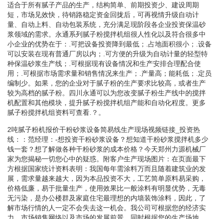
适合于所有腻子产品的生产，结构简单、前期投资少、建设周期
短，市场见效快，待销路稳定资金回拢后，可再视情升级自动计
量、自动上料、自动包装系统，充分满足现阶段各企业投资保温砂
浆领域的需求。永通系列腻子粉搅拌机组很人性化以及符合很多中
小企业的优势在于：.可把设备投资降到最低；.占地面积很小；.设备
可以安装在现有普通厂房以内；.可方便的升级为自动计量的轻型特
种保温砂浆生产线；.可根据现有设备情况和生产安排合理配合使
用；.可根据市场需求量和销售情况来生产；.产量高；能耗低；.定员
编制少。如果，您的企业对于腻子粉的生产要求比较高，或者生产
较为高档的腻子粉。四川永通可以为您改变腻子粉生产线中的搅拌
机配置和其他模块，提升腻子粉搅拌机组产能和自动化程度。更多
腻子粉搅拌机组资料可查看.？。
2吨腻子粉机报价干粉砂浆设备简易线生产现场视频链接_投资热
线：：范经理：-想投资干粉砂浆设备？想知道干粉砂浆搅拌机多少
钱一套？想了解做各种干粉砂浆的成本价格？今天郑州力源机械厂
家为您揭秘一切您心中的疑惑。附客户生产现场图片：在页面最下
方根据国家统计资料表明：我国每年需涂料万而且随着建筑业的发
展，需求量越来越大，因为本品投资不大，工艺简单原料易采购，
价格低廉，易于批量生产，使用效果比一般涂料有明显优势，无毒
无污染，是办公楼群及家庭住宅最理想的内墙装饰涂料，因此，了
解市场行情的人一定不会失去这一机会。我公司可根据您的经济实
力，市场销售网络以及市场的发展前景，同时根据您的生产场地，