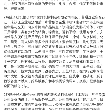
北，连续四年出口到非洲的安哥拉、刚果、台湾、俄罗斯等国外市
场。赛德丽漆。
2吨腻子粉机报价郑州豫辉机械制造有限公司等级：普通企业实名认
证：未认证企业经济性质：私营独资企业许明河南省郑州市上街区
金华路与交叉口向东米路南产品特点：该混合机为卧式筒体，内外
三层螺带，具有独特的结构，噪音低、运转平稳、使用寿命长、安
装维修方便广泛应用于内外墙保温干粉砂浆、涂料、防水材料、化
工、陶瓷、耐火材料等多个行业领域；混合速度快，均匀度高，无
死角，残留小；可根据用户需要配备螺旋提升机或斗式提升机；卧
式机体设有活动门，以便用户清理；可以定做碳钢、半不锈钢、全
不锈钢混合机郑州市豫辉机械厂始建于八十年代，建筑面积一万五
千平方米，拥有高级工程师、高级技师名，从事机械行业二十余
年，是一家集科研开发、生产销售与一体的大型骨干企事业，生产
历史悠久，技术力量雄厚，设备先进、工艺精良，在同行业中享誉
中州大地，多次被评为重合同守信用单位。自从事干粉砂浆、腻子
粉设备生产以来，始终以客户和市场需求为导向，炎客户提供整体
全面的服务；以。
2吨腻子粉机报价公司聘有国内著名涂料机械企业工程师，常年负责
公司设备的设计、售后服务等工作。公司自有涂料厂建厂余年，日
产量吨左右，在涂料设备使用上，公司积累并总结了各机型完整的
维护保养、故障维修的方法，为公司的售后服务提供国有力保障。