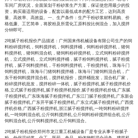
车间厂房状况，全面策划干粉砂浆生产方案，保证使您用最少的投
资，购买最适用的设备，配套以最低成本的配方工艺，达到高质
量、高效率、高效益。一、生产条件：生产干粉砂浆材料易购、价
格低廉、工艺简单，将胶粉及所需化工原料按比例混合，加入搅拌
分钟即可。
2吨腻子粉机报价产品描述：广州国来伟机械设备有限公司生产的饲
料粉碎搅拌机，饲料搅拌机，饲料搅拌桶，饲料粉碎搅拌机，猪饲
料搅拌机，猪饲料混合机，猪饲料粉碎搅拌机，立式饲料粉碎搅拌
机，立式搅拌机，立式饲料搅拌桶，腻子粉饲料搅拌机，腻子粉搅
拌机，腻子饲料搅拌机，干粉饲料搅拌机，干粉搅拌机，珠海斗门
饲料搅拌机，珠海斗门猪饲料搅拌桶，珠海斗门猪饲料混合机，广
东干粉饲料搅拌混合机，搅拌机报价，搅拌桶批发，混合机厂家，
粉碎搅拌机批发，搅拌粉碎一体机，腻子粉搅拌机,腻子粉搅拌机价
格,立式腻子粉搅拌机,腻子粉搅拌机报价,腻子粉搅拌机价钱,广东腻
子粉搅拌机,广东珠海腻子粉搅拌机,广东江门腻子粉搅拌机,广东新会
腻子粉搅拌机,广东开平腻子粉搅拌机,广东立式腻子粉搅拌机,广西搅
拌机价格,广西腻子粉搅拌机,浙江腻子粉搅拌机,一吨饲料粉碎搅拌
机,一吨饲料混合机,公斤饲料搅拌机,公斤饲料粉碎搅拌组合机,公斤
饲料混合机,公斤饲料搅拌机,公斤饲料混合。
2吨腻子粉机报价郑州市龙江重工机械设备厂是专业从事干粉腻子
粉、外保温砂浆、化工、医药、食品、粉体物料混合设备、建筑机