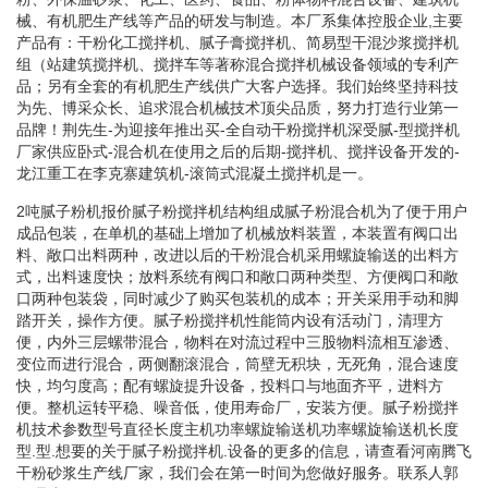
械、有机肥生产线等产品的研发与制造。本厂系集体控股企业,主要
产品有：干粉化工搅拌机、腻子膏搅拌机、简易型干混沙浆搅拌机
组（站建筑搅拌机、搅拌车等著称混合搅拌机械设备领域的专利产
品；另有全套的有机肥生产线供广大客户选择。我们始终坚持科技
为先、博采众长、追求混合机械技术顶尖品质，努力打造行业第一
品牌！荆先生-为迎接年推出买-全自动干粉搅拌机深受腻-型搅拌机
厂家供应卧式-混合机在使用之后的后期-搅拌机、搅拌设备开发的-
龙江重工在李克寨建筑机-滚筒式混凝土搅拌机是一。
2吨腻子粉机报价腻子粉搅拌机结构组成腻子粉混合机为了便于用户
成品包装，在单机的基础上增加了机械放料装置，本装置有阀口出
料、敞口出料两种，改进以后的干粉混合机采用螺旋输送的出料方
式，出料速度快；放料系统有阀口和敞口两种类型、方便阀口和敞
口两种包装袋，同时减少了购买包装机的成本；开关采用手动和脚
踏开关，操作方便。腻子粉搅拌机性能筒内设有活动门，清理方
便，内外三层螺带混合，物料在对流过程中三股物料流相互渗透、
变位而进行混合，两侧翻滚混合，筒壁无积块，无死角，混合速度
快，均匀度高；配有螺旋提升设备，投料口与地面齐平，进料方
便。整机运转平稳、噪音低，使用寿命厂，安装方便。腻子粉搅拌
机技术参数型号直径长度主机功率螺旋输送机功率螺旋输送机长度
型.型.想要的关于腻子粉搅拌机.设备的更多的信息，请查看河南腾飞
干粉砂浆生产线厂家，我们会在第一时间为您做好服务。联系人郭