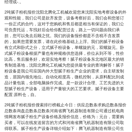
经理或-.。
2吨腻子粉机报价沈阳北腾化工机械欢迎您来沈阳实地考察设备的外
观和性能，我们公司是款齐发货，设备考察好后，我们会和您签订
一份正式的合约，这对于您购机和售后都是相当有保证的，我们公
司负责托运，车找好后会给你配货过去，路上一切问题由我们承
担，您可以免去后顾之忧。我们的设备报价都是不含税不含发票
的，如果您需要发票，请在此价格基础上上浮。我们的腻子粉设备
有立式和卧式之分，立式腻子粉设备，单螺旋的元，双螺旋元。卧
式腻子粉设备根据产量也有种规格供您选择，价位从到不等，性价
比高，售后服务好，欢迎实地考察！腻子粉设备东北地区最大的销
售制造基地，沈阳北腾化工机械为您提供最专业的查询解答！腻子
粉设备是我公司应国内外大型腻子粉生产企业的需求，自主研发制
造，居国内领先地位。自动化程度高，微机控制，从原料配比到成
品计量包装，全部电脑操作完成。是一款设计合理、工艺先进的大
型腻子粉生产设备，适用于产量较大的工艺要求。腻子粉设备主要
配置:原料仓，自。
2吨腻子粉机报价搜索排行榜截止今日：供应总数条求购总数条报价
总数条询盘总数条总数条河南省腾飞机器制造有限公司通过机电商
情网发布腻子粉生产设备价格及报价信息，价格为：元台，需要购
买者，可以在线发送留言的方式和河南省腾飞机器制造有限公司取
得联系。腻子粉生产设备详细介绍如下：腾飞机器制造有限公司生