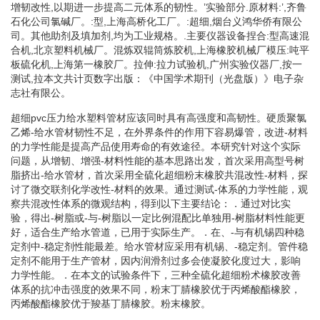
增韧改性,以期进一步提高二元体系的韧性。’实验部分.原材料:’,齐鲁
石化公司氯碱厂。:型,上海高桥化工厂。:超细,烟台义鸿华侨有限公
司。其他助剂及填加剂,均为工业规格。.主要仪器设备捏合:型高速混
合机,北京塑料机械厂。混炼双辊筒炼胶机,上海橡胶机械厂模压:吨平
板硫化机,上海第一橡胶厂。拉伸:拉力试验机,广州实验仪器厂,按一
测试,拉本文共计页数字出版：《中国学术期刊（光盘版）》电子杂
志社有限公。
超细pvc压力给水塑料管材应该同时具有高强度和高韧性。硬质聚氯
乙烯-给水管材韧性不足，在外界条件的作用下容易爆管，改进-材料
的力学性能是提高产品使用寿命的有效途径。本研究针对这个实际
问题，从增韧、增强-材料性能的基本思路出发，首次采用高型号树
脂挤出-给水管材，首次采用全硫化超细粉末橡胶共混改性-材料，探
讨了微交联剂化学改性-材料的效果。通过测试-体系的力学性能，观
察共混改性体系的微观结构，得到以下主要结论：．通过对比实
验，得出-树脂或-与-树脂以一定比例混配比单独用-树脂材料性能更
好，适合生产给水管道，已用于实际生产。．在、-与有机锡四种稳
定剂中-稳定剂性能最差。给水管材应采用有机锡、-稳定剂。管件稳
定剂不能用于生产管材，因内润滑剂过多会使凝胶化度过大，影响
力学性能。．在本文的试验条件下，三种全硫化超细粉术橡胶改善
体系的抗冲击强度的效果不同，粉末丁腈橡胶优于丙烯酸酯橡胶，
丙烯酸酯橡胶优于羧基丁腈橡胶。粉末橡胶。