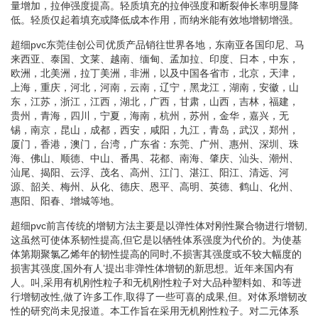
量增加，拉伸强度提高。轻质填充的拉伸强度和断裂伸长率明显降
低。轻质仅起着填充或降低成本作用，而纳米能有效地增韧增强。
超细pvc东莞佳创公司优质产品销往世界各地，东南亚各国印尼、马
来西亚、泰国、文莱、越南、缅甸、孟加拉、印度、日本，中东，
欧洲，北美洲，拉丁美洲，非洲，以及中国各省市，北京，天津，
上海，重庆，河北，河南，云南，辽宁，黑龙江，湖南，安徽，山
东，江苏，浙江，江西，湖北，广西，甘肃，山西，吉林，福建，
贵州，青海，四川，宁夏，海南，杭州，苏州，金华，嘉兴，无
锡，南京，昆山，成都，西安，咸阳，九江，青岛，武汉，郑州，
厦门，香港，澳门，台湾，广东省：东莞、广州、惠州、深圳、珠
海、佛山、顺德、中山、番禺、花都、南海、肇庆、汕头、潮州、
汕尾、揭阳、云浮、茂名、高州、江门、湛江、阳江、清远、河
源、韶关、梅州、从化、德庆、恩平、高明、英德、鹤山、化州、
惠阳、阳春、增城等地。
超细pvc前言传统的增韧方法主要是以弹性体对刚性聚合物进行增韧,
这虽然可使体系韧性提高,但它是以牺牲体系强度为代价的。为使基
体第期聚氯乙烯年的韧性提高的同时,不损害其强度或不较大幅度的
损害其强度,国外有人’提出非弹性体增韧的新思想。近年来国内有
人。叫,采用有机刚性粒子和无机刚性粒子对大品种塑料如、和等进
行增韧改性,做了许多工作,取得了一些可喜的成果,但。对体系增韧改
性的研究尚未见报道。本工作旨在采用无机刚性粒子。对二元体系