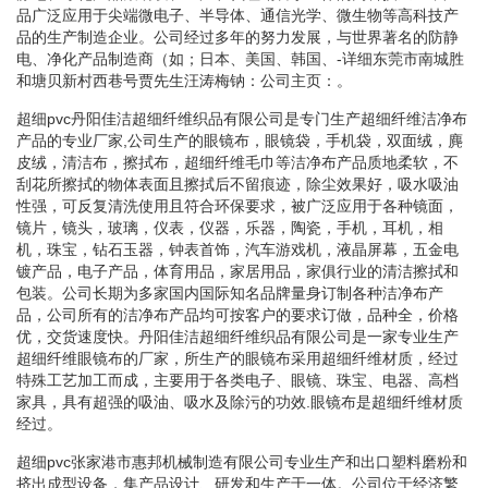
品广泛应用于尖端微电子、半导体、通信光学、微生物等高科技产
品的生产制造企业。公司经过多年的努力发展，与世界著名的防静
电、净化产品制造商（如；日本、美国、韩国、-详细东莞市南城胜
和塘贝新村西巷号贾先生汪涛梅钠：公司主页：。
超细pvc丹阳佳洁超细纤维织品有限公司是专门生产超细纤维洁净布
产品的专业厂家,公司生产的眼镜布，眼镜袋，手机袋，双面绒，麂
皮绒，清洁布，擦拭布，超细纤维毛巾等洁净布产品质地柔软，不
刮花所擦拭的物体表面且擦拭后不留痕迹，除尘效果好，吸水吸油
性强，可反复清洗使用且符合环保要求，被广泛应用于各种镜面，
镜片，镜头，玻璃，仪表，仪器，乐器，陶瓷，手机，耳机，相
机，珠宝，钻石玉器，钟表首饰，汽车游戏机，液晶屏幕，五金电
镀产品，电子产品，体育用品，家居用品，家俱行业的清洁擦拭和
包装。公司长期为多家国内国际知名品牌量身订制各种洁净布产
品，公司所有的洁净布产品均可按客户的要求订做，品种全，价格
优，交货速度快。丹阳佳洁超细纤维织品有限公司是一家专业生产
超细纤维眼镜布的厂家，所生产的眼镜布采用超细纤维材质，经过
特殊工艺加工而成，主要用于各类电子、眼镜、珠宝、电器、高档
家具，具有超强的吸油、吸水及除污的功效.眼镜布是超细纤维材质
经过。
超细pvc张家港市惠邦机械制造有限公司专业生产和出口塑料磨粉和
挤出成型设备，集产品设计、研发和生产于一体。公司位于经济繁