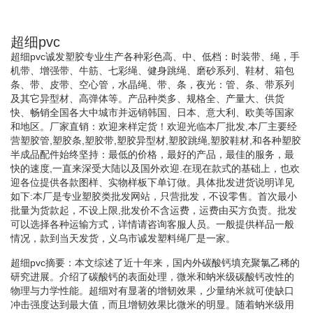
超细pvc
超细pvc诚发塑胶专业生产各种彩色高、中、低档：时装带、绳，手
机带、增强带、牛筋、七彩绳、健身跳绳、磨砂系列、鞋材、箱包
条、带、皮带、空心管，水晶绳、带、条，夜光：管、条、带系列
及其它异型材、高弹体等。产品种类多、规格全、产量大、供货
快、畅销全国各大中城市并远销韩国、日本、意大利、欧美等国家
和地区。厂家直销：欢迎来样定货！欢迎光临本厂批发,本厂主要经
营塑胶管,塑胶条,塑胶带,塑胶异型材,塑胶跳绳,塑胶鞋材,和各种塑胶
半成品配件始终坚持：最低的价格，最好的产品，最佳的服务，最
快的速度,一直来深受大陆以及国外欢迎.在现在款式的基础上，也欢
迎各位提供各款图样、实物样板下单订做。具体批发进货说明详见
如下:本厂是专业塑胶类批发网站，只营批发，不设零售。首次最小
批量为货款起，不设上限,批发价不含运费，运费由买方负责。批发
可以选择各种运输方式，详情请咨询客服人员。一般提供样品一般
情况，款到当天发货，义乌市诚发塑料绳厂是一家。
超细pvc摘要：本文综述了近十年来，国内外碳酸钙填充聚氯乙稀的
研究进展。介绍了碳酸钙的表面处理，微米和蚋米级碳酸钙改性的
物理与力学性能。超细对有显著的增韧效果，少量纳米就可使缺口
冲击强度达到最大值，而且增韧效果比微米的明显。随着蚋米级用