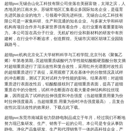
超细pvc无锡合山化工科技有限公司坐落在美丽富饶，太湖之滨，人
杰地灵的江南水乡。苏锡常地区汇集着众多国际知名企业，是蕴育
先进民族企业的地方，引领着中国先进科技。无锡合山化工科技有
限公司是一家集科研、生产和流通的知名企业。与多家大学和科研
机构有项目合作并与多家世界强有着合作，在行业重有着重要影响
力。本公司旨在高分子行业、无机矿粉行业和新材料的研发中有所
建树，在行业中不断追求，创造辉煌。无锡市滨湖区胡埭工业园陆
藕路号.。
超细pvc机构北京化工大学材料科学与工程学院,北京刊名《聚氯乙
烯》年第卷第期,-页超细重质碳酸钙力学性能铝酸酯硬脂酸分散文摘
对超细重质进行了湿法改性和复合改性，采用红外光谱图对改性后
的超细重质进行了表征，采用观察了其在基体中的分散情况及试样
的冲击断面，测试了其对试样力学性能的影响。结果表明：对超细
重质进行表面改性后，铝酸酯接枝到了超细重质表面，提高了超细
重质在中的分散性，试样冲击断面存在着大量牵伸结构和拉丝现
象，因而提高了试样的拉伸强度和冲击强度（当超细重质用量为份
时拉伸强度最高，当超细重质.用量为份时冲击强度最高），且复合
改性比湿法改性的效果好。下载点此下载。
超细pvc东莞市南城富创力防静电制品成立于年月，经过我们不断地
努力现已集研发、生产、销售于一起的公司。本公司是专业从事防
静电、净化产品集研发、生产和代理销售于一体的高科技企业，产