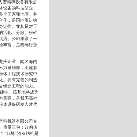
江力普粉碎设备有限公
体设备的科技型企
多个国家和地区，并
合作，是国内引进德
身定作。尤其是对于
的活化、分散、粉碎
优势。公司集聚了一
验丰富，是粉碎行业
龙头企业，闻名海内
术力量雄厚，组建有
粉体工程技术研究中
化。拥有完善的制造
交钥匙工程的能力。
兴建中。该基地将成为
力量强，是我国高档
粉体设备研发人才优
华科机器有限公司专
，质量三包！订购热
式全自动排渣灰钙机是