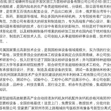
:在线:浙江省嵊州市仙岩开发区浙江力普粉碎设备有限公司公司介绍-浙
的领航者，是国内知名的生产各类超细粉碎机，分级机，除尘器等相关粉
牌，是世界五百强杰出配套企业。产品出口欧洲，日本，俄罗斯台湾等十
工、医药、新能源等领域。和众多国内外科研机构、大专院校有着广泛的
典范。力普公司有着强大的研发和制造能力，专为高端客户精心设计、量
难问题有着独到的技术，在行业中有着良好的影响力。特别是对于纳米钙
球形化处理、以及精制棉制备纤维素的粉碎加工技术在国内处于绝对领先
设计、制造的工程技术人员。公司创始人从事超细粉碎事业余载，技术经
范、。
司属国家重点高新技术企业，是我国粉体设备领域规模大、实力强的行业
产基地，深受世界强企业的粉体工程设备采购定点供应商青睐。本公司技
术研发中心，投入巨资引进了国际顶尖粉碎设备技术；并与国家特种超细
浙江大学等多家科研院校携手，联合研究开发超细粉体技术工程化、产业
有承接项目设计、开发、制造及成套设备的安装、调试一条龙微纳米粉体
，在杭州国家高新技术产业开发区建设的杭州丰利粉体工程有限公司已在
研发中心、测试中心、试验中心、工程中心和产品展示中心。本公司创新
新品多，品种全，科技含量高，居行业之首。积余年先进经验，集成国内
知识。
新型超细高效耐磨高产全自动排渣灰钙机灰钙机配件灰钙机价格河南郑州
型磨粉设备，全国价格最优！送货上门，免费安装，教授技术，分批付款
器有限公司.雷蒙磨厂家郑州市郑上路顺城街号版权所有豫备号新型分离