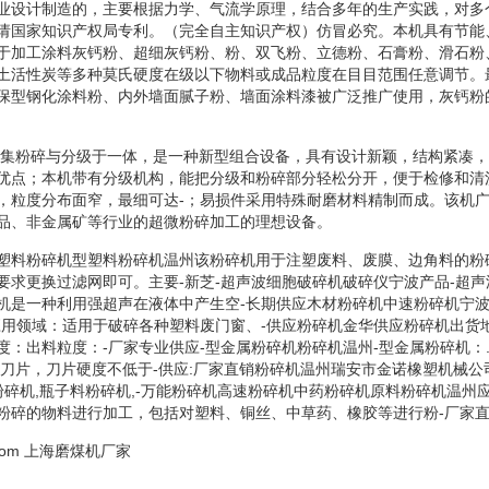
业设计制造的，主要根据力学、气流学原理，结合多年的生产实践，对多
请国家知识产权局专利。（完全自主知识产权）仿冒必究。本机具有节能
于加工涂料灰钙粉、超细灰钙粉、粉、双飞粉、立德粉、石膏粉、滑石粉
土活性炭等多种莫氏硬度在级以下物料或成品粒度在目目范围任意调节。
保型钢化涂料粉、内外墙面腻子粉、墙面涂料漆被广泛推广使用，灰钙粉
机集粉碎与分级于一体，是一种新型组合设备，具有设计新颖，结构紧凑
优点；本机带有分级机构，能把分级和粉碎部分轻松分开，便于检修和清
，粒度分布面窄，最细可达-；易损件采用特殊耐磨材料精制而成。该机
品、非金属矿等行业的超微粉碎加工的理想设备。
塑料粉碎机型塑料粉碎机温州该粉碎机用于注塑废料、废膜、边角料的粉
要求更换过滤网即可。主要-新芝-超声波细胞破碎机破碎仪宁波产品-超
机是一种利用强超声在液体中产生空-长期供应木材粉碎机中速粉碎机宁
应用领域：适用于破碎各种塑料废门窗、-供应粉碎机金华供应粉碎机出货
度：出料粒度：-厂家专业供应-型金属粉碎机粉碎机温州-型金属粉碎机：
种刀片，刀片硬度不低于-供应:厂家直销粉碎机温州瑞安市金诺橡塑机械
,粉碎机,瓶子料粉碎机,-万能粉碎机高速粉碎机中药粉碎机原料粉碎机温州
粉碎的物料进行加工，包括对塑料、铜丝、中草药、橡胶等进行粉-厂家直
com
上海磨煤机厂家