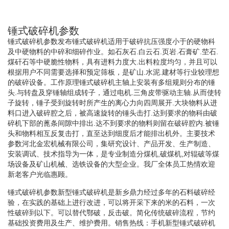
锤式破碎机参数
锤式破碎机参数发布锤式破碎机适用于破碎抗压强度小于的硬物科
及中硬物料的中碎和细碎作业。如石灰石.白云石.页岩.石膏矿.茔石.
煤矸石等中硬脆性物料，具有进料力度大.出料粒度均匀，并且可以
根据用户不同需要选择和预定筛板，是矿山.水泥.建材等行业较理想
的破碎设备。工作原理锤式破碎机主轴上安装有多组规则分布的锤
头.与转盘及穿锤轴组成转子，通过电机.三角皮带驱动主轴.从而使转
子旋转，锤子受到旋转时所产生的离心力向四周展开.大块物料从进
料口进入破碎腔之后，被高速旋转的锤头击打.达到要求的物科由破
碎机下部的蓖条间隙中排出.达不到要求的物料则留在破碎腔内.被锤
头和物料相互反复击打，直至达到细度后才能排出机外。主要技术
参数河北金宏机械有限公司，集研究设计、产品开发、生产制造、
安装调试、技术指导为一体，是专业制造分煤机,破煤机,对辊破等煤
场设备及矿山机械、选铁设备的大型企业。我厂全体员工热情欢迎
新老客户光临惠顾。
锤式破碎机参数新型锤式破碎机是新乡鼎力经过多年的石料破碎经
验，在实践的基础上进行改进，可以将开采下来的米的石料，一次
性破碎到以下。可以替代鄂破，反击破。简化传统破碎流程，节约
基础投资费用及生产、维护费用。销售热线：手机新型锤式破碎机