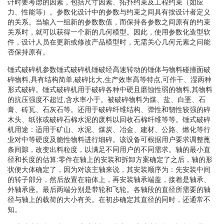
计时要考虑的因素，包括尺寸因素、拓扑约束及工程约束（如应
力、性能等）。参数化设计中的参数与约束之间具有按设计者定义
的关系。当输入一组新的参数数值，而保持各参数之间原有的约束
关系时，就可以获得一个新的几何模型。因此，使用参数化造型软
件，设计人员在更新或修改产品模型时，无需关心几何元素之问能
否保持原有。
锤式破碎机参数锤式破碎机锤破经高速转动的锤体与物料碰撞面破
碎物料,具有结构简单,破碎比大,生产效率高等特点,可作干、湿两种
形式破碎。锤式破碎机用于破碎各种中硬且磨蚀性弱的物料,其物料
的抗压强度不超过,含水率小于。被破碎物料为煤、盐、白垩、石
膏、砖瓦、石灰石等。还用于破碎纤维结构、弹性和韧性较强的碎
木头、纸张或破碎石棉水泥的废料以回收石棉纤维等等。锤式破碎
机用途：适用于矿山、水泥、煤炭、冶金、建材、公路、燃化等行
业对中等硬度及脆性物料进行细碎。该设备可根据用户要求调整蓖
条间隙，改变出料粒度，以满足不同用户的不同需求。轴的最小直
径和长度的估算:零件在轴上的安装和拆卸方案确定了之后，轴的形
状便大体确定了，因为对该主轴来说，其安装顺序为：先安装中间
的转子部分，然后放置在箱体上，再安装轴承端盖，接着是轴承、
外轴承座。最后两端分别是带轮和飞轮。各轴段的直径所需要的轴
径与轴上的载荷的大小有关。在初步确定其直径的同时，还通常不
知。