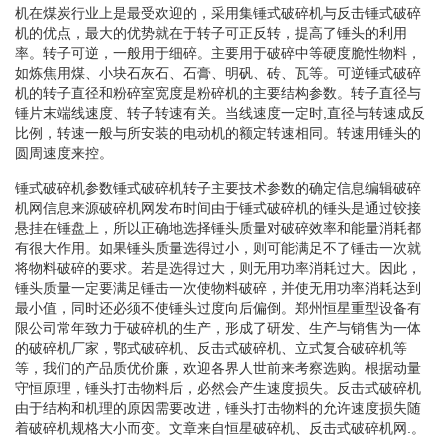
机在煤炭行业上是最受欢迎的，采用集锤式破碎机与反击锤式破碎
机的优点，最大的优势就在于转子可正反转，提高了锤头的利用
率。转子可逆，一般用于细碎。主要用于破碎中等硬度脆性物料，
如炼焦用煤、小块石灰石、石膏、明矾、砖、瓦等。可逆锤式破碎
机的转子直径和粉碎室宽度是粉碎机的主要结构参数。转子直径与
锤片末端线速度、转子转速有关。当线速度一定时,直径与转速成反
比例，转速一般与所安装的电动机的额定转速相同。转速用锤头的
圆周速度来控。
锤式破碎机参数锤式破碎机转子主要技术参数的确定信息编辑破碎
机网信息来源破碎机网发布时间由于锤式破碎机的锤头是通过铰接
悬挂在锤盘上，所以正确地选择锤头质量对破碎效率和能量消耗都
有很大作用。如果锤头质量选得过小，则可能满足不了锤击一次就
将物料破碎的要求。若是选得过大，则无用功率消耗过大。因此，
锤头质量一定要满足锤击一次使物料破碎，并使无用功率消耗达到
最小值，同时还必须不使锤头过度向后偏倒。郑州恒星重型设备有
限公司常年致力于破碎机的生产，形成了研发、生产与销售为一体
的破碎机厂家，鄂式破碎机、反击式破碎机、立式复合破碎机等
等，我们的产品质优价廉，欢迎各界人世前来考察选购。根据动量
守恒原理，锤头打击物料后，必然会产生速度损失。反击式破碎机
由于结构和机理的原因需要改进，锤头打击物料的允许速度损失随
着破碎机规格大小而变。文章来自恒星破碎机、反击式破碎机网.。