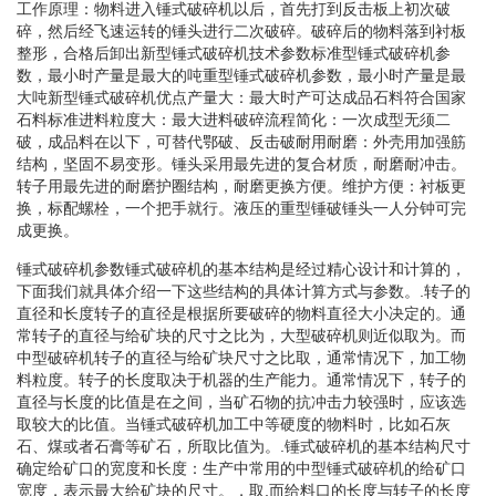
工作原理：物料进入锤式破碎机以后，首先打到反击板上初次破
碎，然后经飞速运转的锤头进行二次破碎。破碎后的物料落到衬板
整形，合格后卸出新型锤式破碎机技术参数标准型锤式破碎机参
数，最小时产量是最大的吨重型锤式破碎机参数，最小时产量是最
大吨新型锤式破碎机优点产量大：最大时产可达成品石料符合国家
石料标准进料粒度大：最大进料破碎流程简化：一次成型无须二
破，成品料在以下，可替代鄂破、反击破耐用耐磨：外壳用加强筋
结构，坚固不易变形。锤头采用最先进的复合材质，耐磨耐冲击。
转子用最先进的耐磨护圈结构，耐磨更换方便。维护方便：衬板更
换，标配螺栓，一个把手就行。液压的重型锤破锤头一人分钟可完
成更换。
锤式破碎机参数锤式破碎机的基本结构是经过精心设计和计算的，
下面我们就具体介绍一下这些结构的具体计算方式与参数。.转子的
直径和长度转子的直径是根据所要破碎的物料直径大小决定的。通
常转子的直径与给矿块的尺寸之比为，大型破碎机则近似取为。而
中型破碎机转子的直径与给矿块尺寸之比取，通常情况下，加工物
料粒度。转子的长度取决于机器的生产能力。通常情况下，转子的
直径与长度的比值是在之间，当矿石物的抗冲击力较强时，应该选
取较大的比值。当锤式破碎机加工中等硬度的物料时，比如石灰
石、煤或者石膏等矿石，所取比值为。.锤式破碎机的基本结构尺寸
确定给矿口的宽度和长度：生产中常用的中型锤式破碎机的给矿口
宽度，表示最大给矿块的尺寸。，取,而给料口的长度与转子的长度