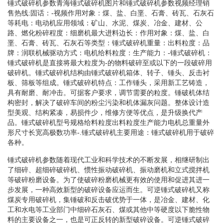
锤式破碎机参数青海锤式破碎机图片和锤式破碎机参数视频经理销
售热线:固话：-视频作用对象：煤、盐、白垩、石膏、砖瓦、石灰石
等耗电：电动机应用领域：矿山、水泥、煤炭、冶金、建材、公
路、燃化粉碎程度：细磨机最大进料边长：作用对象：煤、盐、白
垩、石膏、砖瓦、石灰石等类型：锤式破碎机重量：出料粒度：品
牌：润联机械驱动方式：电机给料粒度：生产能力：-锤式破碎机：
锤式破碎机是直接将最大粒度为-的物料破碎至或以下的一段破碎用
破碎机。锤式破碎机结构由锤式破碎机箱体、转子、锤头、反击衬
板、筛板等组成。锤式破碎机特点：工作锤头，采用新工艺铸造，
具有耐磨、耐冲击。可据客户要求，调节需要的粒度。锤破机体结
构密封，解决了破碎车间的粉尘污染和机体漏灰问题。整体设计造
型美观、结构紧凑，易损件少，维修方便等优点，是升级换代产
品。锤式破碎机型号规格给料粒度出料粒度生产能力电机总重量外
形尺寸长宽高极数功率-.锤式破碎机主要用途：锤式破碎机用于破碎
各种。
锤式破碎机参数随着现代工业和科学技术的不断发展，相继研制出
了细碎、超细碎破碎机、惯性振动破碎机、振动磨机和立式搅拌机
等破碎粉磨设备。为了使破碎粉磨机械更有效的使用和促进其进一
步发展，一种高效新型的破碎设备应运而生。可逆锤式破碎机又称
煤炭专用破碎机，集锤破和反击破优势于一体，是冶金、建材、化
工和水电等工业部门中细碎石灰石、煤或其他中等硬度以下脆性物
料的主要设备之一，也是可正反转的新型破碎设备。可逆锤式破碎