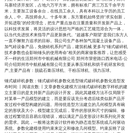
马寨经济开发区，占地六万平方米，拥有标准厂房三万五千余平方
米，主要加工设备余台，在线员工余人，具有本科以上学历的员工
余人，中、高技师余人。十多年来，东方重机始终坚持“求实创新，
开拓进取”的经营理念，把生产重点放在注重质量和开发新产品上，
以科技求发展，将灵活的设计思想与严格的工艺规范溶合为一体，
以当代先进技术来指导产品更新换代。“超越客户期望”是我们东方人
一直不懈努力追求的目标。我公司生产各种加气混凝土设备产品，
加气砖设备产品，免烧砖机系列产品，建筑机械.更多与“锤式破碎机
技术参数也会影响锤头的使用寿命”相关的商家做客推荐，让您感受
不一样的生活郑州市中航机械有限公司:郑州市荥密路口西米电话-公
司介绍郑州市中航机械有限公司主要从事压球机和烘干机研发和生
产,主要产品有：脱硫石膏压球机、干粉压球机、强力压球。
锤式破碎机参数：锤式破碎机参数化造型锤式破碎机参数化造型发
布时间:丨阅读次数:丨文章参数化建模方法锤式破碎机数字样机的建
立主要日的是支持新产品的设计开发，因此其建模方法不仅局限于
对某单一产品模型的建立，而是要应该充分考虑后续类似新产品开
发过程中模型构建的问题。用传统造型方法建立的几何模型具有碗
定的形状及大小，模型建立完成后，零件的形状和尺寸的编辑、修
改过程繁琐且容易出现错误，难以满足产品变形设计和系列化开发
的需求。因此，一般将这类设计软件称为静态造型系统或几何驱动
系统。参数化建模使用约束来定义和修改几何模型。约束反映了设