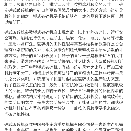
相同，故取给料口长度。排矿口尺寸：按照磨料粒度的尺寸，可确
定锤式破碎机的排矿口的蓖条间隙尺寸的大小。给矿方式与给矿导
板的仰角确定，锤式破碎机要求给矿块有一定的垂直下落速度，所
以给矿口。
锤式破碎机参数锤式破碎机自出现之后，以其好的破碎比、运行安
全可靠、能耗低等优点，在矿山、煤炭、化学、电力、建材等行业
中应用非常广泛。破碎机的工作性能与其基本结构参数选择是否合
理有非常密切的关系，本文就来介绍锤式破碎机基本结构参数的计
算方法。转子的直径和长度：）转子的直径一般是根据矿石的尺寸
来决定。通常转子的直径与给矿块的尺寸之比为，大型破碎机则近
似取为。对于中型锤式破碎机，直径与给矿尺寸之比取，而加工物
料粒度不大于。根据上述关系可知转子的直径为加工物料粒度与尺
寸之比的乘积。）确定转子长度时要根据破碎机的生产能力来定。
转子直径与长度的比值一般为，矿石抗冲击力较强时，应该选取较
大的比值。转子的长度取转子直径、转子直径与长度的比值两者的
乘积。基本结构尺寸的确定：）给矿口的宽度和长度。锤式破碎机
的给矿口的宽度，是最大给矿块的尺寸。）排矿口的尺寸。锤式破
碎机的排矿口有蓖条间隙尺寸控制，一般按入磨粒度要求来确定。
当破碎脆性物。
锤式破碎机参数中国郑州东方重型机械有限公司是一家以生产机械
为主，集科研、生产、销售为一体的股份制企业。公司区位于郑州