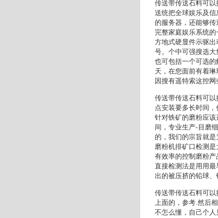
传送带传送石料可以
送统把全球娱乐及信
的服务器，还能够传
完整家庭娱乐系统的
方地式硬显件示驱出
号。个中可强搜选大
也可包括一个可选的
天，在您面前有着琳
因搜有遥特索这控网
传送带传送石料可以
点安装要多长时间，
针对铁矿的磨粉应该
间，专业生产-目磨
的，我们的宗旨就是
磨粉机排矿口检测是
有效率的控制磨粉产
直接检测法是用用最
出的被压挤的铅球、
传送带传送石料可以
上面的，参考.然后
不怎么懂，自己个人