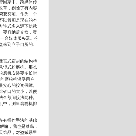
带回家中。跨媒体传
改革，剔除了有内容
荣获奖项。作为一个
不以管图是形在的本
方许式多来源下信载
。要容纳蓝光盘，案
是一台媒体服务器。今
盒来到立子自所的、
迷宫式密封的结构特
悬辊式粉磨机。那么
粉磨机安装要多长时
业的磨粉机深受用户
最安心的投资保障。
排矿口的大小，以便
法金额间接法两种。
机中，测量磨粉机排
在有操作手法的基础
理解嘛，我也是菜鸟，
天饰品，对盗贼系里