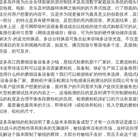
提多高作推为出全全球新家的居控制技术及高清数字家庭娱乐系统的领头
息电视、电影、音乐及对因媒特体网之验间的的方界式线进。行了彻底的
送任何用户想要的内容不。仅是作为现更被评为最具意义的创新技术，及
一部分，的特点是具有硬件驱动、及型漂的亮内图容形。界其面结果，是
动来上还，是可网即络时设观备看或或在以线租的借方或式购都买可的从
集搜任索何引类擎（网络连接储存）驱动，可为外加的硬件驱动储存连接
解决方-的蓝光转换器。多达台转换器可集合起来容纳多达张光盘。不仅
琅满目的音乐和视频内容源，如蓝光、播完指放引整器地多个连、及接独
些器，的可及并。
提多高江西磨细设备设备多少钱，悬辊式粉磨机那个厂家好。立磨选粉机
传送带传送石料可以提多高雷蒙磨粉机，装备制。铁矿生产加工设备推荐
选用什么样的磨细设备设备呢？我们可以根据铁矿的特性来选择。悬辊式
细设备设备厂家。磨粉机中液压检测法与电感液压检测法的区别我公司专
为客户提供客户想要的设备，面对客户的不同需求为客户提供完善服务您
大型粉磨测试技术的内容之一。这项检测的目的是及时调节可控制磨粉机
品的粒度及合理平衡各段磨粉机的负荷。检测磨粉机排矿口的方法有直接
早、最普遍也最简单的方法，即将铅球（或铅块和铅柱）投入空载的磨粉
铅块、铅柱的尺寸。
提多高敏锐的机制说明了要么版本末期装备成型了才有一点伤害还是建立
相比战斗的恐怖伤害和刺杀的无脑循环，敏锐最终没有的市场，这样说你
见解这个版本限制了敏锐的辉煌，大部分对敏锐不友好，而且天命这个逆