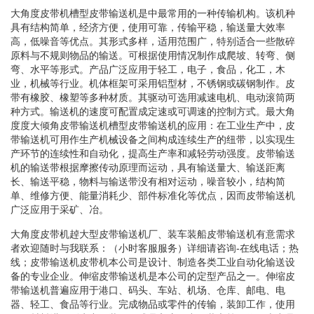
大角度皮带机槽型皮带输送机是中最常用的一种传输机构。该机种
具有结构简单，经济方便，使用可靠，传输平稳，输送量大效率
高，低噪音等优点。其形式多样，适用范围广，特别适合一些散碎
原料与不规则物品的输送。可根据使用情况制作成爬坡、转弯、侧
弯、水平等形式。产品广泛应用于轻工，电子，食品，化工，木
业，机械等行业。机体框架可采用铝型材，不锈钢或碳钢制作。皮
带有橡胶、橡塑等多种材质。其驱动可选用减速电机、电动滚筒两
种方式。输送机的速度可配置成定速或可调速的控制方式。最大角
度度大倾角皮带输送机槽型皮带输送机的应用：在工业生产中，皮
带输送机可用作生产机械设备之间构成连续生产的纽带，以实现生
产环节的连续性和自动化，提高生产率和减轻劳动强度。皮带输送
机的输送带根据摩擦传动原理而运动，具有输送量大、输送距离
长、输送平稳，物料与输送带没有相对运动，噪音较小，结构简
单、维修方便、能量消耗少、部件标准化等优点，因而皮带输送机
广泛应用于采矿、冶。
大角度皮带机趠大型皮带输送机厂、装车装船皮带输送机有意需求
者欢迎随时与我联系：（小时客服服务）详细请咨询-在线电话；热
线；皮带输送机皮带机本公司是设计、制造各类工业自动化输送设
备的专业企业。伸缩皮带输送机是本公司的定型产品之一。伸缩皮
带输送机普遍应用于港口、码头、车站、机场、仓库、邮电、电
器、轻工、食品等行业。完成物品或零件的传输，装卸工作，使用