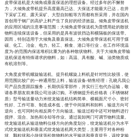
皮带保送机是大倾角或垂直保送的理想设备。经过多年的不懈努
力，大倾角皮带机提升高度最高已达、大保送才能最大已达，在井
下采矿工程、露天采矿、大型自卸船等方而都有所采用，并在国内
首创用于钢厂的高炉上料产生了良好的经济效益。倾角皮带保送机
的应用区域的注意事项范围：大倾角皮带保送机为普惯用处的散状
物料连续保送设备，但采用的是具有波状挡边和横隔板的保送带。
因而，特别适用于大倾角及垂直保送。大倾角皮带保送机可用于煤
碳、化工、冶金、电力、轻工、粮食、港口等行业，在工作环境温
度为-的范围内保送堆积比重为的各种散状物料。关于大倾角皮带输
送机保送有特殊请求的物料，如：高温、具有酸、碱、油类物质或
有机溶剂等。
大角度皮带机螺旋输送机、提升机螺旋上料机是针对性比较强，使
用范围比较广的一种通用型上料，输送设备-销售经理：孔晓凡我公
司产品负责跟踪服务，长期供应零部件，并实行三包代办运输，敬
请各界朋友前来我公司洽谈订购。不锈钢提升机价格表（不锈钢材
质）型号输送量动力米绞龙输送机结构简单、横截面尺寸小、密封
性好、工作可靠、制造成本低，便于中间装料和卸料，输送方向可
逆向，也可同时向相反两个方向输送。输送过程中还可对物料进行
搅拌、混合、加热和冷却等作业。通过装卸闸门可调节物料流量。
绞龙输送机从输送物料位移方向的角度划分，绞龙输送机分为水平
式绞龙输送机和垂直式绞龙输送机两大类型，主要用于对各种粉
状、颗粒状和小块状等松散物料的水平输送和垂直提升，该绞龙输