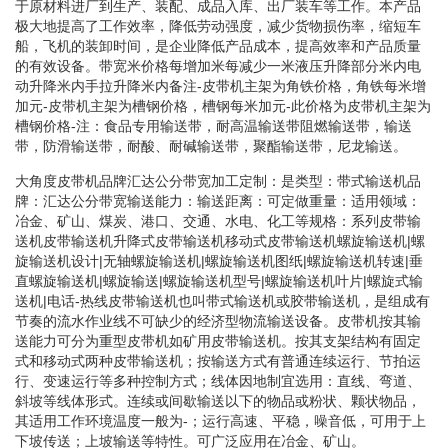
于原材料进厂到生产、装配、成品入库、出厂装车等工作。本产品
极大地提高了工作效率，降低劳动强度，减少货物损伤率，缩短车
船，飞机的装卸时间，是企业降低产品成本，提高效率和产品质量
的有效设备。带宽米价格每增加米每减少一米液压升降部分米内电
动升降米内手拉升降米内备注-皮带机主架为角铁价格，角铁每米增
加元-皮带机主架为槽钢价格，槽钢每米加元-此价格为皮带机主架为
槽钢价格-注：食品专用输送带，耐高温输送带阻燃输送带，输送
带，防滑输送带，耐酸、耐碱输送带，聚酯输送带，尼龙输送。
大角度皮带机品牌汇达公分带宽加工定制：是类型：带式输送机品
牌：汇达公分带宽输送能力：输送距离：可定做重量：适用领域：
冶金、矿山、煤炭、港口、交通、水电、化工等规格：系列皮带输
送机皮带输送机升降式皮带输送机移动式皮带输送机螺旋输送机|螺
旋输送机设计|无轴螺旋输送机|螺旋输送机图纸|螺旋输送机转速|垂
直螺旋输送机|螺旋输送|螺旋输送机型号|螺旋输送机叶片|螺旋式输
送机|电话-热线皮带输送机也叫带式输送机或胶带输送机，是组成有
节奏的流水作业线不可缺少的经济型物流输送设备。皮带机按其输
送能力可分为重型皮带机如矿用皮带输送机。按其支架结构有固定
式和移动式两种皮带输送机；按输送方式有普通连续运行、节拍运
行、变速运行等多种控制方式；线体因地制宜选用：直线、弯道、
斜坡等线体形式。连续或间歇输送以下的物品或粉状、颗状物品，
其适用工作环境温度一般为-；运行高速、平稳，噪音低，可用于上
下坡传送；上坡输送等特性。可广泛应用在冶金、矿山。