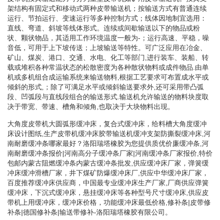
架结构有固定式和移动式两种皮带输送机；按输送方式有普通连续
运行、节拍运行、变速运行等多种控制方式；线体因地制宜选用：
直线、弯道、斜坡等线体形式。连续或间歇输送以下的物品或粉
状、颗状物品，其适用工作环境温度一般为-；运行高速、平稳，噪
音低，可用于上下坡传送；上坡输送等特性。可广泛应用在冶金、
矿山、煤炭、港口、交通、水电、化工等部门,进行装车、装船、转
载或堆积各种常温状态的松散密度为各种散状物料或成件物品.由单
机或多机组合成运输系统来输送物料,根据工艺要求可布置成水平或
倾斜的形式,；除了可满足水平或倾斜输送要求外,还可采用带凸弧
段、凹弧段与直线段组合的输送形式.输送机允许输送的物料块度取
决于带宽、带速、槽角和倾角,也取决于大块物料出现。
大角度皮带机大圆弧形缓冲床，复合式缓冲床，给料槽大角度缓冲
床设计图纸,生产皮带机缓冲床胶带输送机缓冲支架防撕裂缓冲床,河
南耐磨缓冲条哪家最好？洛阳瑞塔橡胶为您提供质优价廉缓冲条,河
南耐磨缓冲条报价|河南高分子缓冲条厂家|河南缓冲条厂家报价,特价
包邮内蒙古阻燃缓冲条内蒙古缓冲条批发,供应缓冲床厂家，弹簧缓
冲床缓冲滑槽厂家，井下煤矿防爆缓冲床厂,供应中华缓冲床厂家，
百度推荐缓冲床供应商，中国最专业缓冲床生产厂家,厂商供应弹簧
缓冲床，下沉式缓冲床，悬挂缓冲床等各种型号尺寸缓冲床,供应皮
带机上用缓冲床，缓冲床价格，功能缓冲床最低价格,修补条|皮带修
补条|德国修补条|输送带修补-洛阳瑞塔橡胶有限公司。