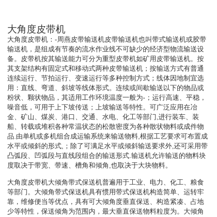
大角度皮带机
大角度皮带机：-周燕皮带输送机皮带输送机也叫带式输送机或胶带
输送机，是组成有节奏的流水作业线不可缺少的经济型物流输送设
备。皮带机按其输送能力可分为重型皮带机如矿用皮带输送机。按
其支架结构有固定式和移动式两种皮带输送机；按输送方式有普通
连续运行、节拍运行、变速运行等多种控制方式；线体因地制宜选
用：直线、弯道、斜坡等线体形式。连续或间歇输送以下的物品或
粉状、颗状物品，其适用工作环境温度一般为-；运行高速、平稳，
噪音低，可用于上下坡传送；上坡输送等特性。可广泛应用在冶
金、矿山、煤炭、港口、交通、水电、化工等部门,进行装车、装
船、转载或堆积各种常温状态的松散密度为各种散状物料或成件物
品.由单机或多机组合成运输系统来输送物料,根据工艺要求可布置成
水平或倾斜的形式,；除了可满足水平或倾斜输送要求外,还可采用带
凸弧段、凹弧段与直线段组合的输送形式.输送机允许输送的物料块
度取决于带宽、带速、槽角和倾角,也取决于大块物料。
大角度皮带机大倾角带式保送机普遍用于工业、电力、化工、粮食
等部门。大倾角带式保送机具有惯用带式保送机构造简单、运转牢
靠，维修便当等优点，具有可大倾角度垂直保送、构造紧凑、占地
少等特性，保送倾角为范围内，最大垂直保送物料粒度为。大倾角