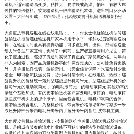
送机不适宜输送易变质、粘性大、易结块或高温、怕压、有较大腐
蚀性的特殊物料。绞龙输送机一般由输送机本体、进出料口及驱动
装置三大部分组成：-销售经理：孔晓螺旋提升机输送机最新报价
不。
大角度皮带机客服在线在线电话；。：。付女士螺旋输送机型号螺
旋输送机报价螺旋输送机厂家本机用于水平、倾斜或短距离输送物
料，在输送同时兼具有搅拌功能，可多点进料、出料。型号输送量
动力米备注厂家直销，免除了中间商，生产者直接与用户见面，简
化了流通过程，缩短了流通时实现了真正的厂家优惠价格。两年内
非人为因素，因产品质量机器零配件需要更换的，公司除免费更换
外，并承担配件包装、运输费用。（安全信誉保障：只需预付少量
定金，即可物流快运发货，货到再付清余款）在线电话；热线；螺
旋提升机的价格统一落到型螺旋提升机每米元。型螺旋提升机的价
格每米元的电动滚筒元，.的电动滚筒元，的电动滚筒元.其他功率的
按这个基础加减。有的皮带输送机客户需要电动滚筒的，电动滚筒
就是皮带机头上的那个滚子。里面包含电机。电机和滚筒的合体。
皮带输送机含电机，为整机价格，带宽米价格每增加米每减少一米
液压升降部分米内电动升降米内手拉升降米内备注-皮带机主架。
大角度皮带机皮带输送机：-皮带输送机也叫带式输送机或胶带输送
机，是组成有节奏的流水作业线不可缺少的经济型物流输送设备。
皮带机按其输送能力可分为重型皮带机如矿用皮带输送机。按其支