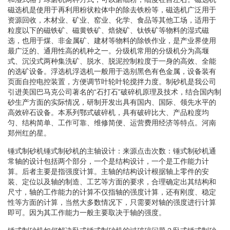
磁选机是使用于再利用粉状粒体中的除去铁粉等，磁选机广泛用于
资源回收，木材业、矿业、窑业、化学、食品等其他工场，适用于
粒度以下的磁铁矿、磁黄铁矿、焙烧矿、钛铁矿等物料的湿式磁
选，也用于煤、非金属矿、建材等物料的除铁作业，是产业界使用
最广泛的、通用性高的机种之一。分级机常用的分级机分为高堰
式、沉没式两种集洗矿、脱水、脱泥控制粒度于一身的高效、全能
的选矿设备。浮选机浮选机一般用于选别黑色有色金属，设备装有
页面自控电控装置，方便调节叶轮叶轮搅拌力度。制砂机是我公司
引进美国巴马克公司著名的“石打石”破碎机原理及技术，结合国内制
砂生产方面的实际情况，研制开发出具有国内、国际、领先水平的
高效碎石设备。本系列鄂式破碎机，具有破碎比大、产品粒度均
匀、结构简单、工作可靠、维修简便、运营费用经济等特点。河南
郑州红的星。
锤式制砂机锤式制砂机的主轴设计：来源点击次数：锤式制砂机通
常轴的设计包括两个部分，一个是结构设计，一个是工作能力计
算。后者主要是指强度计算。主轴的结构设计根据轴上零件的安
装、定位以及轴的制造、工艺等方面的要求，合理确定出其结构和
尺寸，轴的工作能力的计算不仅指轴的强度计算，还有刚度、稳定
性等方面的计算，当然大多数情况下，只需要对轴的强度进行计算
即可。因为其工作能力一般主要取决于轴的强度。