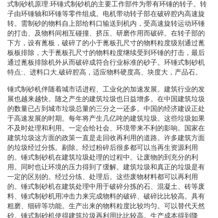
式制砂机原理:环锤式制砂机的主要工作部件为带有环锤的转子。转
子由环锤轴和环锤等零件组成。电机带动转子部在破碎腔内高速旋
转。需制砂的物料自上部给料口输送到机内，受高速旋转运动环锤
的打击、及物料间相互碰撞、挤压、研磨作用而破碎。在转子部的
下方，设有蓖板，破碎了的小于蓖板孔尺寸的物料粒度级别通过蓖
板板排除，大于蓖板孔尺寸的物料粒度继续受到环锤的打击，最后
通过蓖板排除机外从而破碎成符合行业标准的砂子。环锤式制砂机
特点:、进料口大,破碎腔高，适应物料硬度高、块度大，产品石。
锤式制砂机伴随着城市话进程、工业化的加速发展。建筑行业的发
展也越来越快。随之产生的建筑垃圾也日益增多。在中国建筑垃圾
的数量已占到城市垃圾总量的三分之一还多。中国的经济建设正处
于高速发展的时期。每年将产生几亿吨的建筑垃圾。这些垃圾如果
不及时处理和利用。一定会给社会、环境带来不利的影响。国家在
建筑垃圾这方面的政策一直是走回收再利用的道路。许多建筑方面
的垃圾经过分拣。剔除。经过粉碎后很多都可以当再生资源利用
的。锤式制砂机在建筑垃圾处理的过程中。让废物的到充分的利
用。同时也让环境的压力得到了缓解。建筑垃圾和真正的垃圾是有
一定的区别的。经过分练、处理后。这些废物材料都可以再利用
的。锤式制砂机在建筑处理中用于破碎分拣的石、混凝土、砖等废
料、锤式制砂机用冲击力来完成物料的破碎、破碎比比较高。具有
粗磨、细碎等功能。生产出来的物料粒度比较均匀。可以替代天然
砂。锤式制砂机使得建筑垃圾再利用比比较高。生产成本得到降