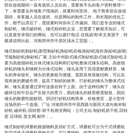
部在放假期间一直有值班人员在岗，需要将手头的客户资料整理一
下，有需要去外地客户现场的，抓紧时间安排。.电子商务部在放假
期间，有客服人员在值班。但是网站的制作工作，和长期的优化工
作，都予以滞后了，需抓紧时间弥补工作漏洞。我们是专业的锤式
制砂机，锤式破碎机，锤式粉碎机企业，您需要了解相关知识，可
以直接登录我们的网站，也可以拨打电话-在线咨询!本文来源于，转
载请说明出处。河南郑州市中原区须水工贸园：。
锤式制砂机制砂机|新型制砂机|制砂机价格|制砂机报价|制砂机故障|
节能制砂机|制砂机厂家.主站中州卧式锤式制砂机卧式锤式制砂机主
要为高效细碎机分体式锤头结构和打砂机整体式锤头结构。高效细
碎机的锤头和锤柄为分体式结构，锤头采用了高强度耐磨材质，锤
头的寿命较长。锤头的更换较为便捷。底部具有筛板结构，可以实
现有效的磨破作用，提高了制砂的效率。打砂机的锤头为整体式结
构，锤头直接通过穿杆连接在转子上面。由于这种结构下，锤头在
破碎过程中后会产生较大的受力，因此锤头的材质硬度较低，因此
锤头的耐磨性能较弱。胆识打砂机结构简单，价格便宜，是小型作
业场所的一个选项。厂址:河南郑州市中原西路与新田大道向南米制
砂机-破碎机-回转窑-烘干机相关网站：公司主站.制砂机烘干机.回转
窑.压球机.英文网.邮件：.。
锤式制砂机球磨机根据物料及排矿方式，球磨机可分为干式球磨机
和湿式格子球磨机两种方式，可以磨细粉，细度在目左右。磁选机