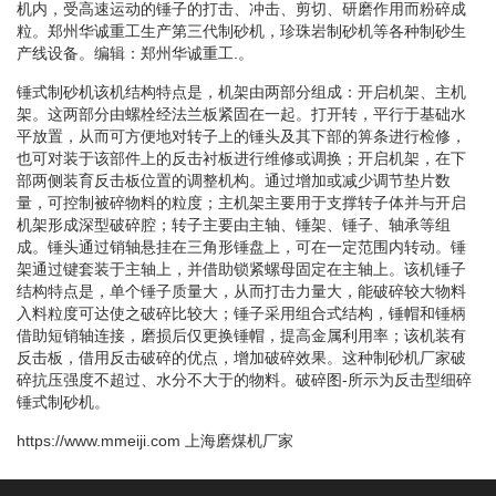
机内，受高速运动的锤子的打击、冲击、剪切、研磨作用而粉碎成
粒。郑州华诚重工生产第三代制砂机，珍珠岩制砂机等各种制砂生
产线设备。编辑：郑州华诚重工.。
锤式制砂机该机结构特点是，机架由两部分组成：开启机架、主机
架。这两部分由螺栓经法兰板紧固在一起。打开转，平行于基础水
平放置，从而可方便地对转子上的锤头及其下部的箅条进行检修，
也可对装于该部件上的反击衬板进行维修或调换；开启机架，在下
部两侧装育反击板位置的调整机构。通过增加或减少调节垫片数
量，可控制被碎物料的粒度；主机架主要用于支撑转子体并与开启
机架形成深型破碎腔；转子主要由主轴、锤架、锤子、轴承等组
成。锤头通过销轴悬挂在三角形锤盘上，可在一定范围内转动。锤
架通过键套装于主轴上，并借助锁紧螺母固定在主轴上。该机锤子
结构特点是，单个锤子质量大，从而打击力量大，能破碎较大物料
入料粒度可达使之破碎比较大；锤子采用组合式结构，锤帽和锤柄
借助短销轴连接，磨损后仅更换锤帽，提高金属利用率；该机装有
反击板，借用反击破碎的优点，增加破碎效果。这种制砂机厂家破
碎抗压强度不超过、水分不大于的物料。破碎图-所示为反击型细碎
锤式制砂机。
https://www.mmeiji.com
上海磨煤机厂家