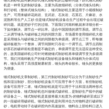
锤式制砂机如何解决卧式锤式制砂机的过破碎问题？卧式锤式制砂
机是一种常见的制砂设备。主要为高效细碎机（分体式锤头结构）
和打砂机（整体式锤头结构）。锤式制砂机主要适用于小规模制砂
生产。可用来破碎花岗岩、玄武岩、石灰岩、石英石、片麻岩、水
泥熟料等生产人工砂.但是锤式制砂机设备在生产过程中会出现过破
碎问题。就是把砂子打的过细。下面我们河南科帆就来详细分析一
下如何解决。调节点一碎比率。适合中国国情的调节系统。调节点
二从调节锤头与破碎板之间的间隙方面，市场通常使用细碎机大都
是采用锤头与破碎板之间的间隙都为单级调。调节点三节，即每侧
破碎板都为一个整体，调节间隙时只存在一个调节点。调节点四制
砂原石的破碎前粒度都是不确定的，单级调节是无法适应这种变化
的，故美国破碎机公司针对燃烧锤式制砂机将单级调节变为多级调
节。我们河南科帆生产的锤式制砂机设备锤头和锤柄为分体式结
构，锤头采用了高强度耐磨材质，锤头的寿命较长。锤头的更换较
为便捷。
锤式制砂机文章制砂机，第三代制砂机制砂可以分为干法制砂生产
线和湿法制砂，部分制砂机设备只可应用于单个方面，有些制砂机
设备可应用于二者。锤式制砂机就是可以用于干法和湿法两种形式
的制砂设备。锤式制砂机也叫做锤式破碎机，是制砂生产线中的破
碎设备之一。锤式制砂机是直接将最大粒度为-的物料破碎至或以下
的一段破碎用破碎机。锤式制砂机是利用冲击力对物料进行破碎制
砂，电机带动转子在破碎腔内作高速旋转。物料自上部给料口进入