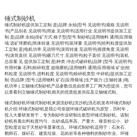
锤式制砂机
锤式制砂机提供加工定制:是|品牌:永灿|型号:见说明书|规格:见说明
书|产品别名:见说明书|用途:见说明书|适用行业:见说明书提供加工定
制:是|品牌:永灿|排矿方式:格子型|型号:制砂机|适用物料:通用|应用领
域:选矿球磨机|简体转速:见说明书|装球量:见说明书|给料粒度提供加
工定制:是|电机功率:见说明书|滚筒转速:见说明书|摇摆角度:见说明
书|滚筒直径:见说明书|碾刀尺寸:见说明书|粒子直径:见说明书|装机
总容量:见.提供加工定制:是|种类:冲击式破碎机|品牌:|型号:见说明书|
作用对象:石料|粉碎程度:超细磨机|适用物料:通用|应用领域:矿业|给
料粒度:见说明书.进料粒度:见说明书|粉碎机类型:中碎机|提供加工定
制:否|品牌:|型号:|适用物料:矿石|应用领域:|生产能力:|主轴转速:|电
机功率:|.立轴锤式制砂机产品参数信息由世界工厂网为您提供，您可
以查看到立轴锤式制砂机相关的优质批发供应及立轴锤式制。
锤式制砂机环锤式制砂机来源洗砂机|洗沙机|洗石机发布环锤式制砂
机介绍:环锤式制砂机是我公司依据环锤式破碎机为原型，历时年，
投入大量研发骨干，专为制砂作业研制出新型环锤式制砂机。该制
砂机有着出料粒度均匀、出砂成品率高、产量大、噪音粉尘小、砂
型粒度近似于天然砂等显著优点。环锤式制砂机适用于：石灰石、
鹅卵石、煤矸石、建筑垃圾、花岗岩等各种物料的制砂作业。环锤