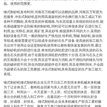
低。使用的范围更。
锤式制砂机发布时间:河南百万机械可以信赖的品牌,河南百万军团为
您服务.冲击式制砂机是利用高速旋转的冲击捶打能力加工成以下的
各种不同颗粒,具有优良的外观规格,与水泥混凝土有很好的结合性,能
在基础建筑中达到标准的制砂机,同时还可以将很多原矿石进行加工
利用,如:河卵石,岗岩,尾矿渣,风化砂等,根据原料不同的大小,采用的
制砂设备也不同,一般的制砂生产线包括:给料机,鄂破,制砂机,振动筛
等组成,根据需要还可以组成专业的砂石生产设备.使高效的加工能力,
无论对于使用企业还是制砂机使用单位都有着快速发展的作用,通过
将制砂机的内部进行改进,将传统的涡轮腔进行改进,利用先进的石头
撞击石头的原理,由于在圆形的涡轮腔内惯性十分强,石块与石头之间
的互相撞击力会十分强,而且还节省动力消耗,由于涡轮内的锤头与传
统的破碎腔不同,所在内部的易损件也不相同,而且使用时间长,不会因
为超硬石头的加工而磨损.冲击式制砂机具有高稳定的生产加工能力,
表现。
锤式制砂机锤式制砂机企业元旦节日后工作安排未来机械未来机械
为了让全体员工，都有机会回家与亲人共度元旦佳节，统一安排放
假三天，时间从一，今天是第一天上班。经过短暂的休息，我们要
拿出分的精力投入到工作中，在最后的一个月时间中冲刺出好业
绩，好成绩，好排名。.锤式制砂机企业未来机械生产部员工要积极
的投入到生产工作中，将客户下单订做的机器抓紧时间完成。.销售