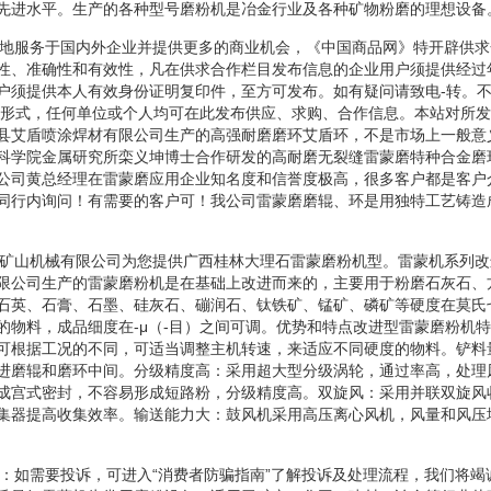
先进水平。生产的各种型号磨粉机是冶金行业及各种矿物粉磨的理想设备
了更好地服务于国内外企业并提供更多的商业机会，《中国商品网》特开辟供
性、准确性和有效性，凡在供求合作栏目发布信息的企业用户须提供经过
户须提供本人有效身份证明复印件，至方可发布。如有疑问请致电-转。
放形式，任何单位或个人均可在此发布供应、求购、合作信息。本站对所
县艾盾喷涂焊材有限公司生产的高强耐磨磨环艾盾环，不是市场上一般意
科学院金属研究所栾义坤博士合作研发的高耐磨无裂缝雷蒙磨特种合金磨
公司黄总经理在雷蒙磨应用企业知名度和信誉度极高，很多客户都是客户介
同行内询问！有需要的客户可！我公司雷蒙磨磨辊、环是用独特工艺铸造
林恒达矿山机械有限公司为您提供广西桂林大理石雷蒙磨粉机型。雷蒙机系列
限公司生产的雷蒙磨粉机是在基础上改进而来的，主要用于粉磨石灰石、
石英、石膏、石墨、硅灰石、磞润石、钛铁矿、锰矿、磷矿等硬度在莫氏
的物料，成品细度在-μ（-目）之间可调。优势和特点改进型雷蒙磨粉机特
可根据工况的不同，可适当调整主机转速，来适应不同硬度的物料。铲料
进磨辊和磨环中间。分级精度高：采用超大型分级涡轮，通过率高，处理
成宫式密封，不容易形成短路粉，分级精度高。双旋风：采用并联双旋风
集器提高收集效率。输送能力大：鼓风机采用高压离心风机，风量和风压
声明：如需要投诉，可进入“消费者防骗指南”了解投诉及处理流程，我们将