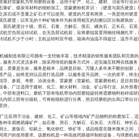
质量好雷蒙机为常用磨粉设备，适用于矿产、化工、建材、冶金等行业从
石膏矿、煤炭等材料的细粉加工。雷蒙磨粉机常识：（硬度与莫氏硬度）
之原石或不贵重之矿石才可以使用。硬度的尺度有两类，一类是绝对硬度
莫氏硬度：以常见的十种矿物来作为标准用相互的刮擦以区分孰硬孰软，
。莫氏硬度分十级。滑石、石膏、方解石、萤石、磷灰石、正长石、石英
试机空负荷运转试机，在无负荷试机前，应将磨辊装置用钢丝绳捆扎牢，
转试机不少于小时；主机运转时应平稳，箱体内油温不得超过，温升不超
。
南万隆机械制造有限公司拥有一支经验丰富，技术精湛的销售服务团队和完善
，服务方式灵活多样，除采用传统的服务方式外，还实施互联网在线服务
提，质量是生命，服务是根本，品牌是目标。万隆人多年来不断的创新，
质产品，始终坚持以品质打造品牌，以服务提升品牌。一次的牵手，终生
指导、参观、考察、洽谈业务。雷蒙磨（雷蒙机、雷蒙磨粉机）是目前我
设备。广泛适用于建材、化工、耐火材料、冶金、矿山等行业。从外形看
，中部有进料口。磨机下部有电机带动内部磨辊旋转将需磨物料粉碎或研
机内部上部有分级机，可将粗细粉进行分离，然后经磨机的出风口带出分
坚持。
蒙磨，广泛应用于冶金、建材、化工、矿山等领域内矿产品物料的粉磨加工，
各种非易燃易爆矿产，如石膏、滑石、方解石、石灰石、大理石、钾长石
润土、麦饭石、铝矾土、氧化铁红、铁矿等，成品细度在微米微米之间，
同用户的使用要求。该磨粉机是一种高效闭路循环制粉设备，与球磨机相