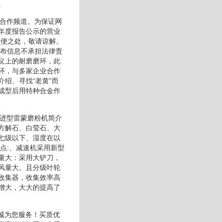
。
求合作频道。为保证网
年度报告公示的营业
不便之处，敬请谅解。
发布信息不承担法律责
义上的耐磨磨环，此
环，与多家企业合作
绍、寻找“老黄”而
成型后用特种合金作
改进型雷蒙磨粉机简介
方解石、白莹石、大
七级以下、湿度在以
点:、减速机采用新型
量大：采用大铲刀，
风量大。且分级叶轮
收集器，收集效率高
增大，大大的提高了
竭诚为您服务！买质优