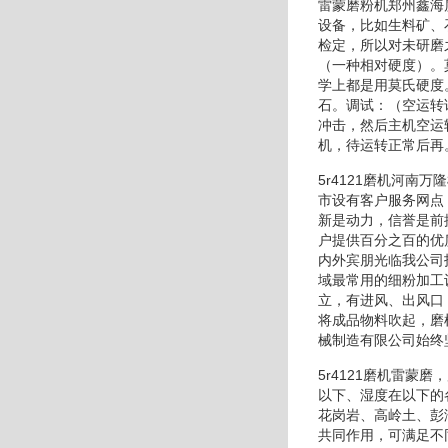
雷蒙磨粉机郑州鑫海
设备，比如生料矿、
检定，所以对未研磨
（一种相对硬度）。
学上都是用莫氏硬度
石。调试：（空运转
冲击，然后主机空运
机，待运转正常后再
5r4121磨机河
市设有客户服务网点
新是动力，信誉是前
户提供百分之百的优
内外宾朋光临我公司
域最常用的细粉加工
立，有进风、出风口
将成品物料吹起，磨
械制造有限公司始终
5r4121磨机雷
以下、湿度在以下的
花岗岩、高岭土、彭
共同作用，可满足不