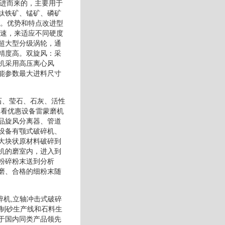
改进而来的，主要用于
钛铁矿、锰矿、磷矿
调。优势和特点改进型
转速，来适应不同硬度
超大型分级涡轮，通
精度高。双旋风：采
机采用高压离心风
能参数最大进料尺寸
石、莹石、石灰、活性
查看优惠设备雷蒙磨机
品旋风分离器、管道
设备有颚式破碎机、
大块状原材料破碎到
机的磨室内，进入到
粉碎粉末送到分析
磨、合格的细粉末随
碎机,立轴冲击式破碎
同制砂生产线和石料生
于国内同类产品领先