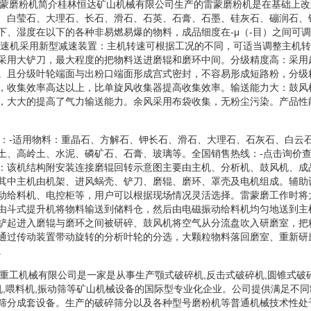
进型雷蒙磨粉机简介桂林恒达矿山机械有限公司生产的雷蒙磨粉机是在基础上
、白莹石、大理石、长石、滑石、石英、石膏、石墨、硅灰石、磞润石、
下、湿度在以下的各种非易燃易爆的物料，成品细度在-μ（-目）之间可
减速机采用新型减速装置：主机转速可根据工况的不同，可适当调整主机
采用大铲刀，最大程度的把物料送进磨辊和磨环中间。分级精度高：采用
。且分级叶轮端面与出粉口端面形成宫式密封，不容易形成短路粉，分级
，收集效率高达以上，比单旋风收集器提高收集效率。输送能力大：鼓风
，大大的提高了气力输送能力。余风采用布袋收集，无粉尘污染。产品性
产能力：-适用物料：重晶石、方解石、钾长石、滑石、大理石、石灰石、白云
土、高岭土、水泥、磷矿石、石膏、玻璃等。全国销售热线：-点击询价
：该机结构附安装连接磨辊回转示意图主要由主机、分析机、鼓风机、成
其中主机由机架、进风蜗壳、铲刀、磨辊、磨环、罩壳及电机组成。辅助
动给料机、电控柜等，用户可以根据现场情况灵活选择。雷蒙磨工作时将
由斗式提升机将物料输送到储料仓，然后由电磁振动给料机均匀地送到主
铲起进入磨辊与磨环之间被研碎、鼓风机将空气从分流盘吹入研磨室，把
通过传动装置带动旋转的分析叶轮的分选，大颗粒物料落回磨室、重新研
。
建冶重工机械有限公司是一家是从事生产颚式破碎机,反击式破碎机,圆锥式破
砂机,喂料机,振动筛等矿山机械设备的国际型专业化企业。公司提供满足不
筛分成套设备。生产的破碎筛分以及各种型号磨粉机等普通机械技术性处