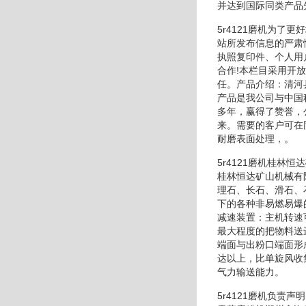
并达到国际同类产品
5r4121磨机为
站所发布信息的严肃
执照复印件、个人用
合作!本栏目采用开
任。产品介绍：清河
产品是我公司与中国
多年，赢得了赞誉，
来。需要的客户可在
耐磨表面处理，。
5r4121磨机桂
桂林恒达矿山机械有
理石、长石、滑石、
下的各种非易燃易爆
减速装置：主机转速
最大程度的把物料送
端面与出粉口端面形
达以上，比单旋风收
气力输送能力。
5r4121磨机负责