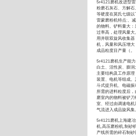
5r4121磨机改
粉磨石灰石、方解石
等硬度在莫氏七级以
雷蒙磨粉机特点:、
的物料。铲料量大：
过率高，处理风量大
用并联双旋风收集器
机，风量和风压增大
成品粒度目产量（。
5r4121磨机生
白土、活性炭、膨润
主要结构及工作原理
装置、电机等组成。
斗式提升机、电磁振
所需的进料粒度后，
磨室内的物料被铲刀
室、经过由调速电机
气流进入成品旋风集
5r4121磨机上海
机,高压磨粉机,制
产线所需的碎石制砂