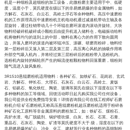
机是一种细粉及超细粉的加工设备，此微粉磨主要适用于中、低硬
度，温度小于，莫氏硬度在级以下的非易燃易爆的非金属物料，如
方解石、石灰石、白云石、高岭土浮石等余种物料。高压中速磨粉
机的工作原理高压中速磨粉机主机电动机通过减速机带动主轴及各
层旋转，通过柱销带动几十个环辊在磨环滚道内滚动并旋转。大块
物料经破碎机破碎成小颗粒后由提升机送入储料仓，电磁振动给料
机将物料均匀的送到上的中部，物料在离心力的作用下散向圆周
边，并落入磨环的滚道内被环辊冲压、滚碾、研磨而粉碎，物料经
第一层粉碎后又落入第二层及第三层，高压离心风机的抽吸作用将
外部空气吸入机内，并将经过第三层粉碎后的粗粉带入选粉机内。
选粉机内旋转的蜗轮所产生的蜗流使粗颗粒物料回落重磨，细粉则
随气流进入旋风集粉。
3R1510悬辊磨粉机适用物料：各种矿石、如铁矿石、花岗岩、玄武
岩、方解石、钾长石、大理石、石灰石、白云石、高岭土、麦饭
石、铝矾石、氧化铁红、陶瓷、玻璃等莫氏在级以下湿度在以下等
多种物料的加工等领域。回馈活动即日起凡购买我公司任何设备，
我公司提供全程免费指导安装！详情咨询我公司在线工程师矿石磨
粉机介绍:矿石磨粉机又称高压悬辊磨粉机超压磨粉机适用于粉碎各
种矿石化工原料等非金属原料的磨粉加工，如：铁矿石、煤粉石、
高炉水渣、电厂脱硫剂、锅炉喷吹煤、白灰、长石、石英、石膏、
重晶石、石灰石、陶瓷、矿渣等莫氏硬度不大于.级，湿度在以下的
非易燃易爆的矿山、冶金、化工、建材等行业多种物料的高细制粉