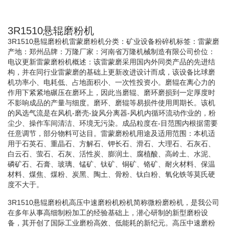
3R1510悬辊磨粉机
3R1510悬辊磨粉机雷蒙磨粉机分类：矿业设备粉碎机标签：雷蒙磨
产地：郑州品牌：万隆厂家：河南省万隆机械制造有限公司价位：
电议更新雷蒙磨粉机概述：该雷蒙磨采用国内外同类产品的先进结
构，并在同行业雷蒙磨的基础上更新改进设计而成，该设备比球磨
机功率小、电耗低、占地面积小、一次性投资小。磨辊在离心力的
作用下紧紧地碾压在磨环上，因此当磨辊、磨环磨损到一定厚度时
不影响成品的产量与细度。磨环、磨辊等易损件使用周期长。该机
的风选气流是在风机-磨壳-旋风分离器-风机内循环流动作业的，粉
尘少、操作车间清洁、环境无污染。成品粒度在-目范围内根据需要
任意调节，部分物料可达目。雷蒙磨粉机用途及适用范围：本机适
用于石英石、重晶石、方解石、钾长石、滑石、大理石、石灰石、
白云石、萤石、石灰、活性炭、膨润土、腐植酸、高岭土、水泥、
磷矿石、石膏、玻璃、锰矿、钛矿、铜矿、铬矿、耐火材料、保温
材料、煤焦、煤粉、炭黑、陶土、骨粉、钛白粉、氧化铁等莫氏硬
度不大于。
3R1510悬辊磨粉机高压中速磨粉机粉机简称微粉磨粉机，是我公司
在多年从事高细制粉加工的经验基础上，潜心研制的新型磨粉设
备，其开创了国际工业磨粉高效、低能耗的新纪元。高压中速磨粉