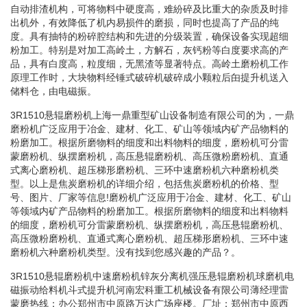
自动排渣机构，可将物料中硬度高，难紛碎及比重大的杂质及时排
出机外，有效降低了机内易损件的磨损，同时也提高了产品的纯
度。具有抽特的粉碎腔结构和先进的分级装置，确保设备实现超细
粉加工。特别是对加工高岭土，方解石，灰钙粉等白度要求高的产
品，具有白度高，粒度细，无黑渣等显著特点。高岭土磨粉机工作
原理工作时，大块物料经锤式破碎机破碎成小颗粒后甶提升机送入
储料仓，由电磁振。
3R1510悬辊磨粉机上海一鼎重型矿山设备制造有限公司的为，一鼎
磨粉机广泛应用于冶金、建材、化工、矿山等领域内矿产品物料的
粉磨加工。根据所磨物料的细度和出料物料的细度，磨粉机可分雷
蒙磨粉机、纵摆磨粉机，高压悬辊磨粉机、高压微粉磨粉机、直通
式离心磨粉机、超压梯形磨粉机、三环中速磨粉机六种磨粉机类
型。以上是焦炭磨粉机的详细介绍，包括焦炭磨粉机的价格、型
号、图片、厂家等信息!磨粉机广泛应用于冶金、建材、化工、矿山
等领域内矿产品物料的粉磨加工。根据所磨物料的细度和出料物料
的细度，磨粉机可分雷蒙磨粉机、纵摆磨粉机，高压悬辊磨粉机、
高压微粉磨粉机、直通式离心磨粉机、超压梯形磨粉机、三环中速
磨粉机六种磨粉机类型。没有找到您感兴趣的产品？。
3R1510悬辊磨粉机中速磨粉机锌灰分离机强压悬辊磨粉机球磨机电
磁振动给料机斗式提升机河南宏科重工机械设备有限公司薄经理雷
蒙磨热线：办公郑州市中原路万达广场座楼。厂址：郑州市中原西