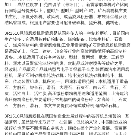
加工，成品粒度在-目范围调节（最细目）。新雷蒙磨单机时产比同
行同等型号提升以上，型时产-型时产-型时产-吨。矿石磨粉机主要
由主机、细度分析机、鼓风机、成品旋风积粉器、布袋除尘器及联
结风管组成。根据用户需要也可配备破碎机、提升机、储料仓。
3R1510悬辊磨粉机雷蒙磨是从国外传入的一种制粉磨机，目前国内
生产较多，它适用各种矿粉制备、煤粉制备，比如生料矿、石膏
矿、煤炭等材料的.雷蒙磨粉机|工业用雷蒙磨|矿石雷蒙磨粉机雷蒙磨
是适应矿山、化工、建材、冶金等行业的高效闭路循环的髙细制粉
设备。.本机适用于破碎各种管材、型材、聚丙烯、尼龙、工程塑
料、塑木以及聚氯泡沫软料的废、次制品或注射喷头等破碎之用。
经改制.产品展示产品规格型号电子直径辊子长度.陕西商洛水泥用磨
粉机，尾矿石制砂机水轮洗砂机：轮斗洗沙机洗砂机由轮斗、机
座、传动装置组成。机座支.一、用途和适用范围：本机适用于重晶
石、方解石、钾长石、滑石、大理石、石灰石、白云石、萤石、石
灰、活性白土、活性炭.高压微粉磨粉机用途和适用范围：上海建冶
高压微粉磨粉机主要适用于常规物料的研磨粉碎，如高岭土、石灰
石、方解石、滑石、.本文主要提供环锤式破碎机,锤式碎石机,。
3R1510悬辊磨粉机在我国制造业发展过程中的破碎机是短暂的，基
础薄弱，虽然近年来取得了一些进展，但总的来说，中国制造业的
破碎机也需要不断增强自身实力，继续在整个产业的发展。雷蒙磨
粉机中国目前的产品型号破碎机颚式破碎机，锤式破碎机，冲击式