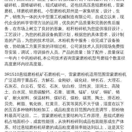
破碎机，圆锥破碎机，辊式破碎机。还包括高压悬辊磨粉机，雷蒙
磨机，球磨机研磨机。小型磨粉机郑州是一家集研发，设计，生
产，销售为一体的大中型重工机械制造有限公司。自成立以来，现
代企业的科学管理方法的运用，优良的产品质量和完善的售后服
务，在市场上树立了良好的形象。秸秆粉碎机为您提供项目设计，
工艺设计，为您的机器设备购置计划，根据您的具体需求，设计制
造的产品，为您的技术培训。木粉机售中服务：你完成了设备验
收，协助施工方案开发的详细过程。公司派技术人员到现场免费指
导安装，调试，培训操作人员。产品的质量：除了配件，质量保证
一年内！中药粉碎机.本公司技术咨询雷蒙磨粉机型号磨辊个数直径
高度磨环内径高度最。
3R1510悬辊磨粉机矿石磨粉机一、雷蒙磨粉机适用范围雷蒙磨粉机
广泛适用于重晶石、方解石、金刚砂、碳化硅、钾长石、大理石、
石灰石、白云石、莹石、石灰、钛白粉、活性炭、澎润土、高陵
土、白水泥、轻质碳酸钙、石膏、玻璃、锰矿、钛矿、铜矿、铬
矿、耐火材料、保温材料、煤矸石、煤粉、碳黑、陶土、滑石粉、
贝壳、树脂、氧化铁、红黄旦、石英等莫氏不大于级，湿度在以下
的五百多种物料制粉加工，成品粒度在目范围内任意调节，部粉物
料最高可达目。二、雷蒙磨粉机主要结构与工作原理、悬辊式磨粉
机占地面积小，成套性能强，从块料粉碎到成品包装能形成生产体
系。经过悬辊磨粉机研磨的成品粒度通筛率能达到以上，这是其它