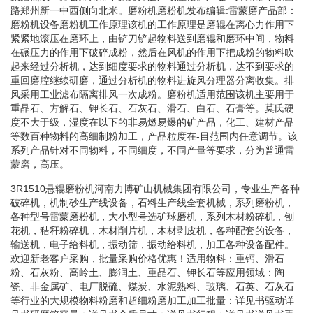
路郑州新一中西侧向北米。磨粉机磨粉机发布编辑:雷蒙磨产品部：
磨粉机设备磨粉机工作原理该机的工作原理是磨辊在离心力作用下
紧紧地滚压在磨环上，由铲刀铲起物料送到磨辊和磨环中间，物料
在碾压力的作用下破碎成粉，然后在风机的作用下把成粉的物料吹
起来经过分析机，达到细度要求的物料通过分析机，达不到要求的
重回磨腔继续研磨，通过分析机的物料进旋风分理器分离收集。排
风采用工业滤布隔离排风一次成粉。磨粉机适用范围该机主要用于
重晶石、方解石、钾长石、石灰石、滑石、白石、石膏等。莫氏硬
度不大于级，湿度在以下的非易燃易爆的矿产品，化工、建材产品
等数百种物料的高细制粉加工，产品粒度在-目范围内任意调节。该
系列产品针对不同物料，不同细度，不同产量等要求，分为普通雷
蒙磨，高压。
3R1510悬辊磨粉机河南力博矿山机械集团有限公司，专业生产各种
破碎机，机制砂生产线设备，石料生产线全套机械，系列磨粉机，
各种型号雷蒙磨粉机，大小型号选矿球磨机，系列木材粉碎机，刨
花机，秸秆粉碎机，木材削片机，木材剥皮机，各种配套的设备，
输送机，电子给料机，振动筛，振动给料机，加工各种设备配件。
欢迎新老客户采购，批量采购价格优惠！适用物料：重钙、滑石
粉、石灰粉、高岭土、膨润土、重晶石、钾长石等应用领域：陶
瓷、非金属矿、电厂脱硫、煤炭、水泥熟料、玻璃、石英、石灰石
等行业的大规模物料粉磨和超细粉磨加工加工批量：详见书驱动详