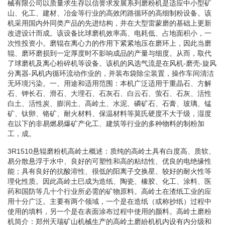
械有限公司以质量求生存以信誉求发展系列磨粉机是适应中小型矿
山、化工、建材、冶金等行业的高效闭路循环的高细制粉设备。该
机采用国内外同类产品的先进结构，并在大型雷蒙磨的基础上更新
改进设计而成。该设备比球磨机效率高、电耗低、占地面积小，一
次性投资小。磨辊在离心力的作用下紧紧地压在磨环上，因此当磨
辊、磨环磨损到一定厚度时不影响成品的产量与细度。从而，取代
了球磨机及离心粉碎机等设备。该机的风选气流是在风机-磨壳-旋风
分离器-风机内循环流动作业的，并装布袋除尘装置，操作车间清洁
无环境污染。一、用途和适用范围：本机广泛适用于重晶石、方解
石、钾长石、滑石、大理石、石灰石、白云石、萤石、石灰、活性
白土、活性炭、膨润土、高岭土、水泥、磷矿石、石膏、玻璃、锰
矿、钛卵、铬矿、耐火材料、保温材料等莫氏硬度不大于级，湿度
在以下的非易燃易爆矿产化工、建筑等行业的多种物料的制粉加
工，成。
3R1510悬辊磨粉机高岭土概述：质纯的高岭土具有白度高、质软、
易分散悬浮于水中、良好的可塑性和高的粘结性、优良的电绝缘性
能；具有良好的抗酸溶性、很低的阳离子交换星、较好的耐火性等
理化性质。因此高岭土巳成为造纸、陶瓷、橡胶、化工、涂料、医
药和国防等几十个行业所必需的矿物原料。高岭土在渣纸工业的应
用十分广泛。主要有两个领域，一个是在造纸（或称抄纸）过程中
使用的填料，另一个是在表面涂布过程中使用的颜料。高岭土磨粉
机筒介：郑州天瑞矿山机械生产的高岭土磨紛机机内设有内分级和