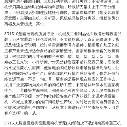
磨粉机所不能胜任的。主机传动平稳，运转可靠，不渗油漏油。主
机铲刀架在运转时始终与物料接触，所以铲刀架由上下二部分组
成，下部磨损后拆卸连接螺栓可调换。雷蒙磨机结构（附安装联接
示意图）主要由主机、分析器、风机成品旋风分离器、微粉旋风分
离器及风管组成。其中。
3R1510悬辊磨粉机所属行业：机械及工业制品化工设备粉碎设备品
牌：万科雷蒙磨不限包装说明：不限价格说明：议定运输说明：货
运及物流交货说明：按订单雷蒙磨型号有很种，根据用户加工的细
度和产量来选择适合自己的雷蒙磨型号。雷蒙磨根据磨辊的数量有
型，根据磨辊的尺寸分的型号有型、型、型、型、型；型、型。陶
粒砂工艺来说，小作坊商户对天然砂资源不断的恶意开采，高价卖
出水泥雷蒙机供应商，使当地的陶粒砂原料市场价格出现浮动，让
更多的陶粒砂设备生产厂家面临原料行情而感到头疼，倡导环保节
能资源再生，不是一句口号，更多的是要体现在相应的工作中去。
采用工业废弃物为原材料的陶粒砂工艺，不管是从环保水泥雷蒙机
生产厂，节能等方面来说，都是绿色可再生能源，因此发展陶粒砂
生产线刻不容缓，对于陶粒砂设备生产厂家的我们来说水泥雷蒙
机，不光是要努力的推广陶粒砂生产线，同时还要提高自身设备的
性能水泥雷蒙机全国销售，从根本上来进行产品的市场竞争，引导
客户选择订购，从。
3R1510悬辊磨粉机雷蒙磨粉机暂无|人阅读|次下载|河南高峰重工机