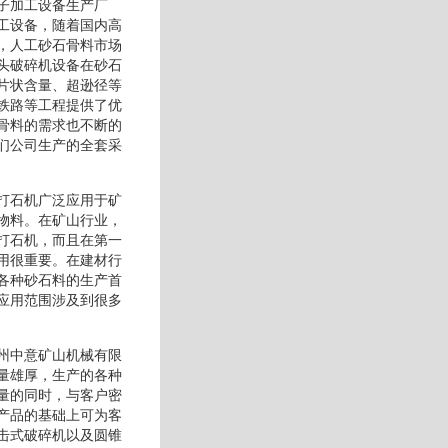
子加工设备生产厂
工设备，随着国内高
，人工砂石骨料市场
头破碎机设备在砂石
片状含量、超逊径等
铁路等工程提供了优
骨料的需求也不断的
们公司生产的全套采
打石机广泛应用于矿
物料。在矿山行业，
打石机，而且在第一
用很重要。在建材行
各种砂石料的生产首
应用范围涉及到很多
州中意矿山机械有限
量雄厚，生产的各种
量的同时，与客户密
产品的基础上可为客
击式破碎机以及圆锥