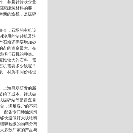
作，并且针片状含量
国家建筑材料的要
崭新的途径，是破碎
资金，石场的主机设
制沙用的制砂机及洗
产石粉还需要增加砂
的占的资金最大。在
选择打石机的种类。
度比较大的石料，需
石机需要多少钱呢？
质，材质不同价格也
。上海昌磊研发的新
节约了成本。锤式破
式破碎站等是昌磊目
组合，满足客户的不同
。．配备专门稀油润滑
能够快速做好大块物料
及细碎粒级的物料分离
而大多数厂家的产品与