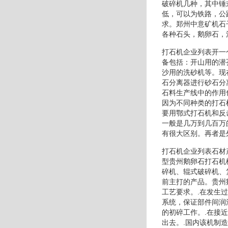
破碎机几种，其中锤
低，可以为铁路，公
求。郑州中意矿机石
各种石头，鹅卵石，
打石机企业列表开一
备包括：开山用的潜
沙用的洗砂机等。现
石分离器进行砂石分
石料生产线中的作用
因为不同种类的打石
要用鄂式打石机和反
一般是几万到几百万
有很大区别。再者是
打石机企业列表石材
型贵州鹅卵石打石机
碎机、辊式破碎机、
前主打的产品。贵州
工艺要求。.在发生
系统，保证部件间润
的初碎工作。.在接
出去。.国内该机制