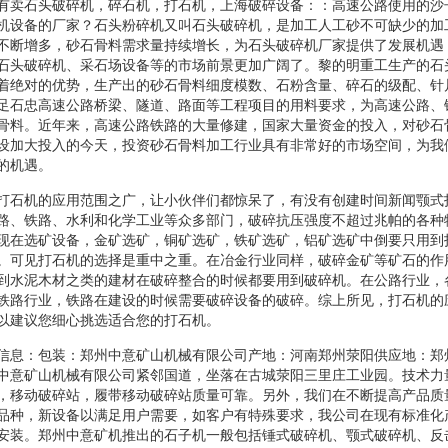
有卖石头破碎机，碎石机，打石机，上海破碎设备：：高速公路使用的沙
机设备的厂家？石头粉碎机又叫石头破碎机，是加工人工砂不可缺少的加
不断增多，砂石骨料需求量持续增长，为石头破碎机厂家提供了发展机遇
石头破碎机、采石场设备等的市场前景更加广阔了。黎的明重工生产的石
着绝对的优势，生产出的砂石骨料细度模数、石粉含量、碎石的级配、针
足石忠高速公路桥梁、隧道、路面等工程项目的用料要求，为高速公路、
骨料。近年来，高速公路铁路的大量修建，国家大量资金的投入，对砂石
设加大投入的今天，投资砂石骨料加工行业具有非常好的市场空间，为我
的机遇。
打石机的应用范围之广，让小伙伴们都惊呆了，有没有创建时间新闻颚式
路、铁路、水利和化学工业等众多部门，破碎抗压强度不超过兆帕的各种
现在选矿设备，金矿选矿，铜矿选矿，铁矿选矿，铝矿选矿中倒要只用到
。可见打石机的选择是重中之重。在冶金行业同样，破碎金矿等矿石的作
到水泥木材之类的建材在破碎整合的时候都要用到破碎机。在公路行业，
铁路行业，铁路在建设的时候需要破碎设备的破碎。综上所见，打石机的
以建议您细心挑选适合您的打石机。
信息：包装：郑州中意矿山机械有限公司产地：河南郑州荥阳供应地：郑
中意矿山机械有限公司紧邻国道，坐落在古城荥阳三里庄工业园。技术力
，移动破碎站，履带移动破碎站质量可靠。另外，我们在不断提高产品质
品种，新设备以满足用户需要，如客户有特殊要求，我公司在现有标准化
安装。郑州中意矿机推出的石子机一般包括锤式破碎机、颚式破碎机、反