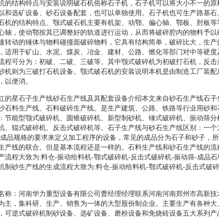
机的结构特点与安装说明破石机俗称石子机，石子机可以将大小不一的原
以和选矿设备、砂石设备配套，也可以单独使用。石子机也可生产路基石
石机的结构特点、颚式破石机主要有机架、动鄂、偏心轴、鄂板、肘板等
心轴，使动鄂按其已调整好的轨道进行运动，从而将破碎腔内的物料予以
速转动的锤体与物料碰撞面破碎物料，它具有结构简单，破碎比大，生产
，适用于矿山、水泥、煤炭、冶金、建材、公路、燃化等部门对中等硬度
流程可分为：初破、二破、三破等。其中颚式破碎机为初破打石机，反击
砂机则为三破打石机设备。颚式破石机的安装说明本机是由制造工厂装配
，以便消。
红的星石子生产线砂石生产线及其配套设备介绍本文来自砂石生产线石子
沙石料生产线、石料破碎生产线。是生产建筑、公路、铁路等行业用砂和
：节能型颚式破碎机、圆锥破碎机、新型制砂机、锤式破碎机、振动筛分
机、辊式破碎机、反击式破碎机等。石子生产线与砂石生产线区别：一个
据成品规格的要求来定义加工程序的设备，常见的成品分为石子和砂子，
生产线的联合。但是基本流程还是一样的。石料生产线和砂石生产线的流
流程大致为:料仓-振动给料机-鄂式破碎机-反击式破碎机-振动筛-成品石
机制砂生产线的生成流程大致为:料仓-振动给料机-鄂式破碎机-反击式破碎
名称：河南华力重型设备有限公司曹经理经理联系河南河南郑州市高新技
为主，集科研、生产、销售为一体的大型股份制企业。主要生产有各种大
，可逆式破碎机制砂设备、选矿设备、磨粉设备和免烧砖设备五大系列产