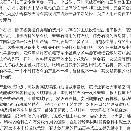
式石子机以国家专利著称，可以一次成型，同时完成石料的加工和整形工
路，机场，各种大中型水电站的施工提供砂石骨料和工业原料，完全符合
子机为提供合格砂石骨料实现增产增效开辟了新途径，为广大用户提供了
河卵石，。
个石场，除了各类证件办理的费用外，碎石的主机设备也占用了很大一笔
孔钻机，用于给料的给料机，破碎石料用的打石机，筛分石料的振动筛，
在国家提倡环保石料生产线，主机设备中又多了除尘用的除尘器，有的生
离。这些主机设备中客户最关心的还是打石机的价格，这个在主机设备中
也是最大的。石场用的打石机需要多少钱呢？首先需要根据石场的石料来
机价格是不一样的。物料硬度高于的比如：花岗岩，河卵石、玄武岩等硬
击式打石机及圆锥式打石机。物料硬度低于的需要用锤式打石机。鄂式打
的不等。一个小时打石料的产量不一样，价格也不一样，其次是鄂板的材
外壳的。
产业转型升级，高效提高破碎能力助推城市发展，该行业有较大市场空间
械能够应对各种恶劣的破碎环境，实现对矿石的一次性破碎，很大程度上
复合式破碎机、圆锥式破碎机、双级破碎机、贵州鹅卵石打石机械、移动
鹅卵石打石机械的特点：.根据不同的工艺要求，对各种型号的设备进行
过铁及瞬时闷车的情况下，能液压起顶，自动排料，大大降低了停机麻烦
滑油流，部件能够充分润滑。.该粉碎机出料口大、破碎比大、动力足、
近排料端的给料面布有分级作用的缝隙，在进行给料同时能将物料中泥土
造厂家技术水平相差很悬殊，有少数厂家的产品基本接近世界先进水平，