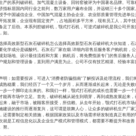
生产的系列破碎机、加气混凝土设备、回转窑被评为中国著名品牌。可靠
济指标居国内同行业之前列，数万家用户遍布全国，并远销三十多个国家
授予中国诚信企业、中国加气混凝土协会企业、农业部质量管理先进单位
开拓发展，企业现有固定资产.，占地面积多平方米，现有员工人，其中
备足了后劲。本系列腔破碎机，颚式打石机，可逆式破碎机是我公司开发
，如。
选择高效新型石灰石破碎机怎么选择高效新型石灰石破碎机大伙知道，石
要化学成分是碳酸钙。石灰石厂家在煅.详细内容售后服务客户购机前，
规划场地、设计最佳流程和方案；购机后，将免费指派专门的售后服务人
户规划和管理设备，直到用户满意为止。公司不仅有技艺精湛、经验丰富
声明：如需要投诉，可进入“消费者防骗指南”了解投诉及处理流程，我们
成熟稳重，我们经历了一个又一个岁月，从而逐渐成长起来，无论是失败
一步一个脚印走出来的。和我们一样，颚式打石机的成长也需要一步一个
才能再市场中立足。首先，破碎机械从诞生到萌芽，再到成熟发展起来，
起来，融于市场，被顾客所接受，所信赖。从去年开始，颚式打石机市场
施建设的推行而逐渐复兴，这可谓是鼓舞人心，让众多的破碎机生产厂家
，还需要制定相关措施，根据国家政策以及市场需求研发制造真正有用的
次就是工程信息化以及企业生产模式和管理模式，都需要不断提升和改善
。努。