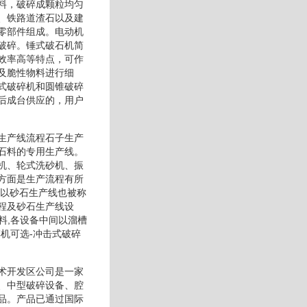
料，破碎成颗粒均匀
、铁路道渣石以及建
零部件组成。电动机
破碎。锤式破石机简
效率高等特点，可作
及脆性物料进行细
式破碎机和圆锥破碎
后成台供应的，用户
生产线流程石子生产
石料的专用生产线。
机、轮式洗砂机、振
方面是生产流程有所
所以砂石生产线也被称
程及砂石生产线设
料,各设备中间以溜槽
机可选-冲击式破碎
术开发区公司是一家
、中型破碎设备、腔
品。产品已通过国际