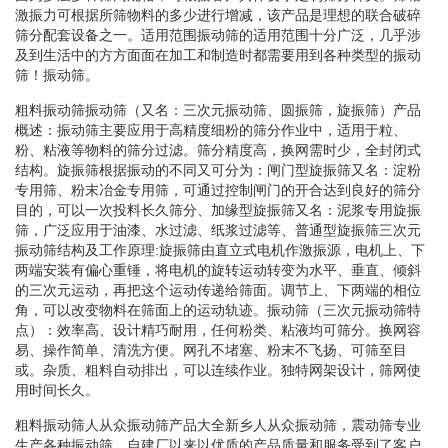
激振力可根据所筛物料的多少进行增减，该产品是理想的联合破碎
筛分配套设备之一。适用范围振动筛的适用范围十分广泛，几乎涉
及到生活中的方方面面在加工和制造时都需要用到各种类型的振动
筛！振动筛。
粗料振动筛振动筛（又名：三次元振动筛、圆振筛，旋振筛）产品
概述：振动筛主要应用于高精度细粉的筛分作业中，适用于粒、
粉、粘液等物料的筛分过滤。筛分精度高，换网需时少，全封闭式
结构。旋振筛根据振动的不同又可分为：闸门型旋振筛又名：淀粉
专用筛、粉末冶金专用筛，可通过控制闸门的开合达到良好的筛分
目的，可以一次投料长久筛分、加缘型旋振筛又名：泥浆专用旋振
筛，广泛应用于油漆、水过滤、纸浆过滤等、普通型旋振筛三次元
振动筛结构及工作原理:旋振筛由直立式电机作激振源，电机上、下
两端安装有偏心重锤，将电机的旋转运动转变为水平、垂直、倾斜
的三次元运动，再把这个运动传递给筛面。调节上、下两端的相位
角，可以改变物料在筛面上的运动轨迹。振动筛（三次元振动筛特
点）：效率高、设计精巧耐用，任何粉类、粘液均可筛分。换网容
易、操作简单、清洗方便。网孔不堵塞、粉末不飞扬、可筛至目
或。杂质、粗料自动排出，可以连续作业。独特网架设计，筛网使
用时间长久。
粗料振动筛人从众振动筛产品大全新乡人从众振动筛，震动筛专业
生产各种振动筛，自建厂以来以优质的产品质量和服务受到了客户