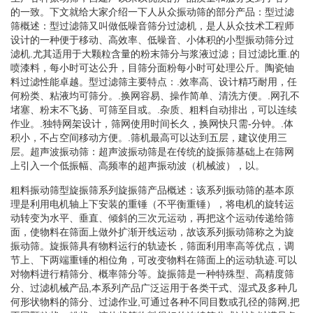
的一致。下文就给大家介绍一下人从众振动筛的部分产品：型过滤
筛概述：型过滤筛又叫做低噪音筛分过滤机，是人从众技术工程师
设计的一种便于移动、高效率、低噪音、小体积的小型振动筛分过
滤机.尤其适用于大颗粒含量的粉末筛分与浆液过滤；目过滤比重.的
喷漆料，每小时可达公升，目筛分面粉每小时可处理公斤。陶瓷铀
料过滤性能卓越。型过滤筛主要特点：.效率高、设计精巧耐用，任
何粉类、粘液均可筛分。.换网容易、操作简单、清洗方便。.网孔不
堵塞、粉末不飞扬、可筛至目或。.杂质、粗料自动排出，可以连续
作业。.独特网架设计，筛网使用时间长久，换网快只需-分钟。.体
积小，不占空间移动方便。.筛机最高可以达到五层，建议使用三
层。超声波振动筛：超声波振动筛是在传统的旋振筛基础上在筛网
上引入一个低振幅、高频率的超声振动波（机械波），以。
粗料振动筛型旋振筛系列旋振筛产品概述：该系列振动筛的基本原
理是利用电机轴上下安装的重锤（不平衡重锤），将电机的旋转运
动转变为水平、垂直、倾斜的三次元运动，再把这个运动传递给筛
面，使物料在筛面上做外扩渐开线运动，故该系列振动筛称之为旋
振动筛。旋振筛具有物料运行的轨迹长，筛面利用率高等优点，调
节上、下两端重锤的相位角，可改变物料在筛面上的运动轨迹.可以
对物料进行精筛分、概率筛分等。旋振筛是一种特殊型、高精度筛
分、过滤机械产品,本系列产品广泛运用于各类干式、湿式及多种几
何形状物料的筛分、过滤作业,可通过各种不同目数或孔径的筛网,把