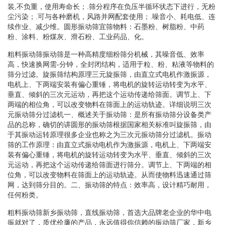
装,不负重，使用寿命长；.筛分程序在负压半循环状态下进行，无粉
尘污染；.可与各种磨机，风路并网配套使用；.噪音小、耗电低、连
续作业、减少维。圆形振动筛宜筛物料：石墨粉、树脂粉、中药
粉、涂料、粉煤灰、滑石粉、工业药品、化。
粗料振动筛振动筛是一种高精度细粉筛分机械，其噪音低、效率
高，快速换网需-分钟，全封闭结构，适用于粒、粉、粘液等物料的
筛分过滤。旋振筛结构原理三元旋振筛，由直立式电机作激振源，
电机上、下两端安装有偏心重锤，将电机的旋转运动转变为水平、
垂直、倾斜的三次元运动，再把这个运动传递给筛面。调节上、下
两端的相位角，可以改变物料在筛面上的运动轨迹。详细说明三次
元振动筛分过滤机一、概述关于振动筛：是所有振动筛分设备类产
品的总称，确切的讲圆形的振动筛根据国家相关标准叫旋振筛，由
于其振动运转原理很多企业也称之为三次元振动筛分过滤机。振动
筛的工作原理：由直立式振动电机作为激振源，电机上、下两端安
装有偏心重锤，将电机的旋转运动转变为水平、垂直、倾斜的三次
元运动，再把这个运动传递给筛面进行筛分。调节上、下两端的相
位角，可以改变物料在筛面上的运动轨迹。从而使物料迅速通过筛
网，达到筛分目的。二、振动筛的特点：效率高，设计精巧耐用，
任何粉类。
粗料振动筛新乡振动筛，直线振动筛，首选大品牌老企业的华中电
振就对了，质优价廉的产品，永远值得你信赖的振动筛厂家，新乡