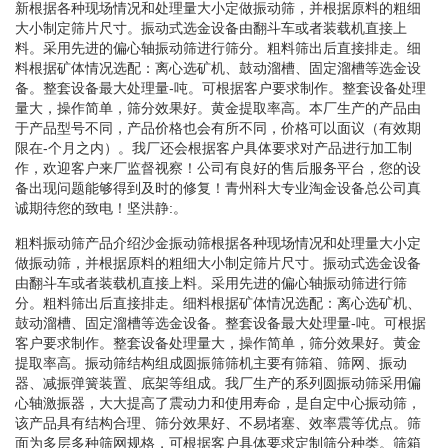
新根据各种现场情况和处理量大小定做振动筛，并根据原料的粗细
大小制定筛片尺寸。振动式选金设备由翻斗车或者装载机直接上
料。采用先进的偏心轴振动筛进行筛分。粗料筛出后直接排走。细
料根据矿体情况选配：离心选矿机、鼓动溜槽、固定溜槽等选金设
备。整套设备最大处理量-吨。可根据客户要求制作。整套设备处理
量大，操作简单，筛分效果好。黄金提取率高。本厂生产的产品由
于产品型号不同，产品价格也会有所不同，价格可以面议（有效期
限在-个月之内）。我厂还会根据客户具体要求对产品进行加工制
作，欢迎客户来厂监督视察！公司有良好的售后服务平台，您的设
备出现问题能够得到及时的修复！青州科大专业淘金设备总公司真
诚期待您的致电！坚洪静:。
粗料振动筛产品介绍沙金振动筛根据各种现场情况和处理量大小定
做振动筛，并根据原料的粗细大小制定筛片尺寸。振动式选金设备
由翻斗车或者装载机直接上料。采用先进的偏心轴振动筛进行筛
分。粗料筛出后直接排走。细料根据矿体情况选配：离心选矿机、
鼓动溜槽、固定溜槽等选金设备。整套设备最大处理量-吨。可根据
客户要求制作。整套设备处理量大，操作简单，筛分效果好。黄金
提取率高。振动筛结构组成圆振筛筛机主要有筛箱、筛网、振动
器、减振弹簧装置、底架等组成。我厂生产的系列圆振动筛采用偏
心轴激振器，大大提高了震动力和使用寿命，是自定中心振动筛，
该产品具有结构合理、筛分效果好、不易堵塞、效率震等优点。筛
面为多层多种筛网规格，可根据客户具体要求定制筛分种类。筛箱