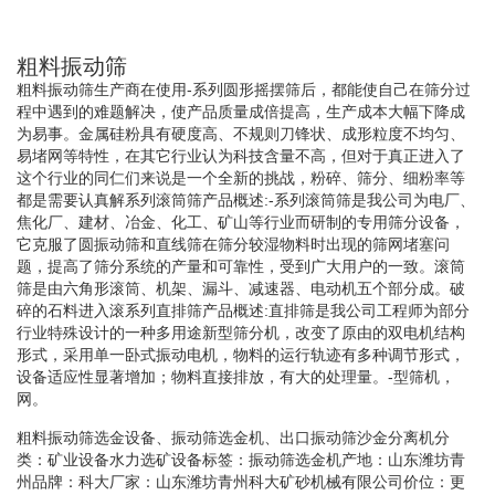
粗料振动筛
粗料振动筛生产商在使用-系列圆形摇摆筛后，都能使自己在筛分过
程中遇到的难题解决，使产品质量成倍提高，生产成本大幅下降成
为易事。金属硅粉具有硬度高、不规则刀锋状、成形粒度不均匀、
易堵网等特性，在其它行业认为科技含量不高，但对于真正进入了
这个行业的同仁们来说是一个全新的挑战，粉碎、筛分、细粉率等
都是需要认真解系列滚筒筛产品概述:-系列滚筒筛是我公司为电厂、
焦化厂、建材、冶金、化工、矿山等行业而研制的专用筛分设备，
它克服了圆振动筛和直线筛在筛分较湿物料时出现的筛网堵塞问
题，提高了筛分系统的产量和可靠性，受到广大用户的一致。滚筒
筛是由六角形滚筒、机架、漏斗、减速器、电动机五个部分成。破
碎的石料进入滚系列直排筛产品概述:直排筛是我公司工程师为部分
行业特殊设计的一种多用途新型筛分机，改变了原由的双电机结构
形式，采用单一卧式振动电机，物料的运行轨迹有多种调节形式，
设备适应性显著增加；物料直接排放，有大的处理量。-型筛机，
网。
粗料振动筛选金设备、振动筛选金机、出口振动筛沙金分离机分
类：矿业设备水力选矿设备标签：振动筛选金机产地：山东潍坊青
州品牌：科大厂家：山东潍坊青州科大矿砂机械有限公司价位：更