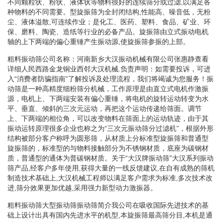
不同颗粒状、粉状、液体状等物料很好的连续筛分或过滤,以满足各
种物料的不同需要。型旋振筛为全封闭结构,性能高、噪音低，无粉
尘、液体溢散,可连续作业；是化工、医药、塑料、食品、矿业、环
保、磨料、陶瓷、造纸等行业的必备产品。旋振筛由立式振动电机
轴的上下两端的偏心重锤产生振动源,使旋振筛参振的上部。
粗料振动筛公司名称：河南新乡大汉振动机械有限公司张惠静查看
详细人民西路金龙铜业西邻大汉机械.负责声明：如需要投诉，可进
入“消费者防骗指南”了解投诉及处理流程，我们将竭诚为您服务！振
动筛是一种高精度细粉筛分机械，工作原理是由直立式电机作激振
源，电机上、下两端安装有偏心重锤，将电机的旋转运动转变为水
平、垂直、倾斜的三次元运动，再把这个运动传递给筛面。调节
上、下两端的相位角，可以改变物料在筛面上的运动轨迹，由于其
振动运转原理很多企业也称之为“三次元振动筛分过滤机”，根据外形
结构被部分客户称呼为圆形筛，从材质上分标准型旋振筛和普通型
旋振筛的，标准型的与物料接触部分为不锈钢材质，底座为碳钢材
质，普通型的通体为普碳钢材质。关于“大汉牌振动筛”大汉系列振动
筛产品,经客户多年使用,获得大量的一线反馈建议,在自有成熟的筛机
制造技术基础上,大汉机械工程师以满足客户需求为标准,多次技术改
进,筛分效果更加优越,采用强力新型动力激振器。
粗料振动筛大型振动筛振动筛简介我公司在吸收国际先进技术的基
础上设计出具有国内先进水平的机型,本旋振筛最高筛分目,本机是通