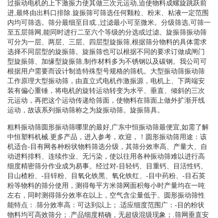
过振动电机的上下激振力使其做三次元运动,迫使物料成螺旋跳跃前
进,最终由出料口排除.旋振筛可筛选任何颗粒、粉末、粘液一定范围
内均可筛选。筛分最细至目或.,过滤最小可至微米。分级筛选,可筛一
至五层筛网,能同时进行二至六个等级的分选或过滤。旋振筛振动筛
可分为一层、两层、三层、四层型旋振筛,根据筛分物料的具体需求
选择不同层型的旋振筛。旋振筛也可以根据不同的要求订做成闸门
型旋振筛、加缘型旋振筛,制作材料多为不锈钢以及碳钢。我公司可
根据用户需要而设计制造特殊型号规格的筛机。大型振动筛振动筛
工作原理大型振动筛，由直立式电机作激振源，电机上、下两端安
装有偏心重锤，将电机的旋转运动转变为水平、垂直、倾斜的三次
元运动，再把这个运动传递给筛面，使物料在筛面上做外扩渐开线
运动，故该系列振动筛称之为旋振动筛。旋振筛具。
粗料振动筛圆形振动筛哪里的最好,广东中恒振动筛最便宜,如需了解
中恒塑料机械.更多产品，进入参考，欢迎，！圆形振动筛用途：该
机适合-目有网各种粉状物料筛选分级，其筛分效率高、产量大、自
动进料排料、连续作业、无污染，使以往用各种振动筛难以进行高
细度精密筛分作业成为易事。经过对-目轻钙、目重钙、目活性钙、
目山楂粉、-目锌粉、目氧化铁黑、氧化铁红、-目中药粉、-目石英
粉等物料的筛分使用，测得每平方米筛网面积每小时产量均在一吨
左右，同时测得筛分效率在以上，空气含尘量低于。圆形振动筛性
能特点：.筛分效率高：可达到以上；.适应细度范围广：-目的粉状
物料均可高效筛分；.产品细度精确，无超级混级现象；.筛网垂直安