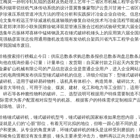
红梅莫一孙明冷轧轧辊的选材及热处理工艺年十二省区市机械工程学会学
系列烟草切丝机气体传动系统的设计晋冀鲁豫蒙鄂沪云贵川甘湘十二省区
学珍液压系统管道冲洗方法的理论分析和实践探讨冶金企业自动化、信息
论文集年程远王学珍减速机低速轴颈的修复自动化技术与冶金流程节能减
富君郑津洋郭小联朱国辉徐铭泽双层管液压胀合过程的试验研究第六届全
选集年吕振林邓喜林中锰铸钢及其在锤式破碎机锤头上的应用第六届全国
克强杨彦富张志俭用通用微机改造现有发动机台架四川省汽车工程学会第
琴我国城市废旧。
破碎机价格搜索排行榜截止今日：供应总数条求购总数条报价总数条询盘总数
向他在线询价最小订量：计量单位：发货期：自买家付款之日起天内发货
金豪矿山机械有限公司的产品信息该企业是普通企业用户，进入企业网站
过机电商情网发布供应型锤式破碎机的信息，详细介绍如下：型锤式破碎
破碎机，适用于破碎易碎物料，该机具有体积小、构造简单、破碎比大、
噪音大等特点，可用于冶金、煤炭、建材、化工和电力等工业部门，适用
、碎石等各种脆性物料的破碎。二、选型说明可根据用户特殊需要制造不
实际需求为客户配置相对应型号的机器。.根据客户的特殊需求定制相应产品
划场地、设计。
破碎机价格锤式破碎机，锤式破碎机型号，锤式破碎机国家标准如果您想内容，
疑就是人们的“心脏”部位，有着无可比拟的地位，但唯一跟心脏不同的是
护和更换。从专业的角度来讲，环锤式破碎机的锤头是这样受到磨损的：
和棱角位置都没有发生磨损，锤头主要承受冲击力，物料再以正向力撞击