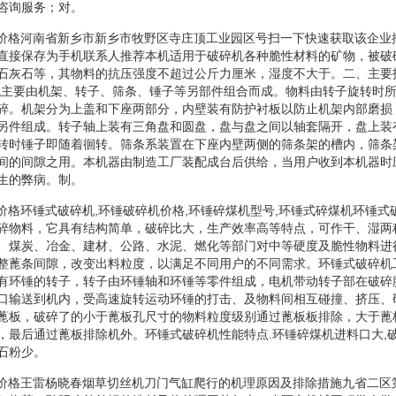
咨询服务；对。
破碎机价格河南省新乡市新乡市牧野区寺庄顶工业园区号扫一下快速获取该企
直接保存为手机联系人推荐本机适用于破碎机各种脆性材料的矿物，被破
石灰石等，其物料的抗压强度不超过公斤力厘米，湿度不大于。二、主要
机主要由机架、转子、筛条、锤子等另部件组合而成。物料由转子旋转时
碎。机架分为上盖和下座两部分，内壁装有防护衬板以防止机架内部磨损
另件组成。转子轴上装有三角盘和圆盘，盘与盘之间以轴套隔开，盘上装
转时锤子即随着徊转。筛条系装置在下座内壁两侧的筛条架的槽内，筛条
间的间隙之用。本机器由制造工厂装配成台后供给，当用户收到本机器时
生的弊病。制。
碎机价格环锤式破碎机,环锤破碎机价格,环锤碎煤机型号,环锤式碎煤机环锤
碎物料，它具有结构简单，破碎比大，生产效率高等特点，可作干、湿两
、煤炭、冶金、建材、公路、水泥、燃化等部门对中等硬度及脆性物料进
整蓖条间隙，改变出料粒度，以满足不同用户的不同需求。环锤式破碎机
有环锤的转子，转子由环锤轴和环锤等零件组成，电机带动转子部在破碎
口输送到机内，受高速旋转运动环锤的打击、及物料间相互碰撞、挤压、
蓖板，破碎了的小于蓖板孔尺寸的物料粒度级别通过蓖板板排除，大于蓖
，最后通过蓖板排除机外。环锤式破碎机性能特点.环锤碎煤机进料口大,
石粉少。
破碎机价格王雷杨晓春烟草切丝机刀门气缸爬行的机理原因及排除措施九省二