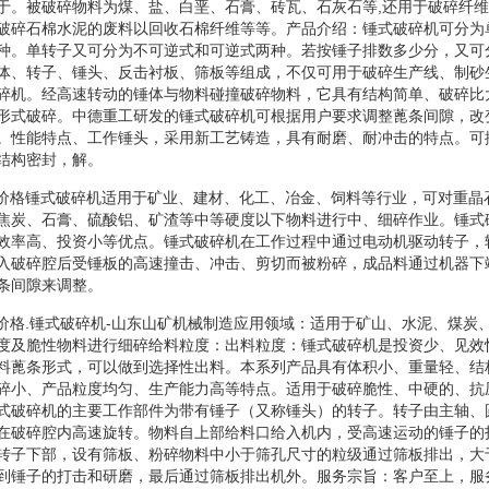
于。被破碎物料为煤、盐、白垩、石膏、砖瓦、石灰石等,还用于破碎纤
破碎石棉水泥的废料以回收石棉纤维等等。产品介绍：锤式破碎机可分为
种。单转子又可分为不可逆式和可逆式两种。若按锤子排数多少分，又可
体、转子、锤头、反击衬板、筛板等组成，不仅可用于破碎生产线、制砂
碎机。经高速转动的锤体与物料碰撞破碎物料，它具有结构简单、破碎比
形式破碎。中德重工研发的锤式破碎机可根据用户要求调整蓖条间隙，改
。性能特点、工作锤头，采用新工艺铸造，具有耐磨、耐冲击的特点。可
结构密封，解。
破碎机价格锤式破碎机适用于矿业、建材、化工、冶金、饲料等行业，可对重
焦炭、石膏、硫酸铝、矿渣等中等硬度以下物料进行中、细碎作业。锤式
效率高、投资小等优点。锤式破碎机在工作过程中通过电动机驱动转子，
入破碎腔后受锤板的高速撞击、冲击、剪切而被粉碎，成品料通过机器下
条间隙来调整。
碎机价格.锤式破碎机-山东山矿机械制造应用领域：适用于矿山、水泥、煤
度及脆性物料进行细碎给料粒度：出料粒度：锤式破碎机是投资少、见效
料蓖条形式，可以做到选择性出料。本系列产品具有体积小、重量轻、结
碎小、产品粒度均匀、生产能力高等特点。适用于破碎脆性、中硬的、抗
式破碎机的主要工作部件为带有锤子（又称锤头）的转子。转子由主轴、
在破碎腔内高速旋转。物料自上部给料口给入机内，受高速运动的锤子的
转子下部，设有筛板、粉碎物料中小于筛孔尺寸的粒级通过筛板排出，大
到锤子的打击和研磨，最后通过筛板排出机外。服务宗旨：客户至上，服