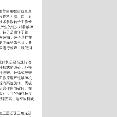
业推荐使用微信我查查
碎物料为煤、盐、石
技术参数转子工作长
所产生的锤头对着破碎
，转子是由转子轴、
有锤轴，锤子悬挂在
架下面呈弧形状，备
应进行检查，以便消
式破碎机是经高速转动
种形式的破碎，环锤
行细碎。环锤式破碎
工作原理环锤破碎机
腔内高速旋转。需破
研磨作用而破碎。在
板孔尺寸的物料粒度
破碎腔高，适应物料硬
区第三届泛珠三角先进