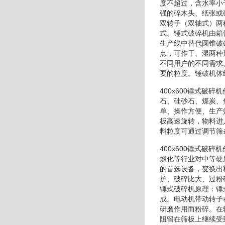
度不超过，含水率小
强的碎木头、纸张或
双转子（双轴式）两
式。锤式破碎机由箱
生产线中替代圆锥破
点，可作干、湿两种
不同用户的不同需求
要的粒度。锤破机体
400x600锤式
石、硅砂石、煤炭、
单、操作方便、生产
板高速旋转，物料进
料粒度可通过调节筛
400x600锤式破
燃化等行业对中等硬
的首选设备，变换出
护、破碎比大、过粉
锤式破碎机原理：锤
成。电动机带动转子
研磨作用而粉碎。在
阻留在筛板上继续受