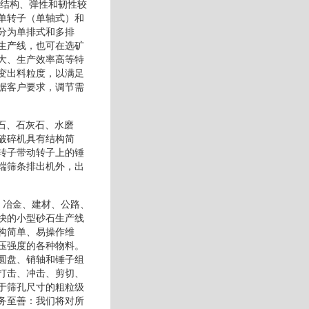
维结构、弹性和韧性较
单转子（单轴式）和
分为单排式和多排
生产线，也可在选矿
大、生产效率高等特
变出料粒度，以满足
据客户要求，调节需
晶石、石灰石、水磨
破碎机具有结构简
转子带动转子上的锤
端筛条排出机外，出
炭、冶金、建材、公路、
快的小型砂石生产线
构简单、易操作维
压强度的各种物料。
圆盘、销轴和锤子组
打击、冲击、剪切、
于筛孔尺寸的粗粒级
务至善：我们将对所