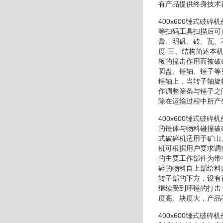
有产品提供终身技术
400x600锤式
等扫码工具扫描后可
膏、明矾、砖、瓦、
度-三、结构简述本
板的撞击作用而被破
圆盘、锤轴、锤子等
锤轴上，当转子轴旋
作调整筛条与锤子之
除在运输过程中所产
400x600锤式破
的锤体与物料碰撞破
式破碎机适用于矿山
机可根据用户要求调
的主要工作部件为带
碎的物料自上部给料
转子部的下方，设有
继续受到环锤的打击
度高、块度大，产品
400x600锤式