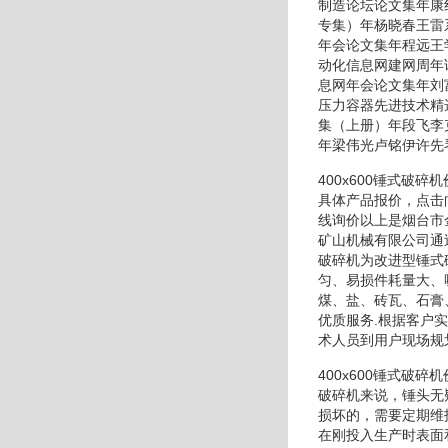
制造论坛论文集年康
专集）年杨晓春王雷
年会论文集年程远王
动化信息网建网周年
息网年会论文集年刘
压力容器先进技术精
集（上册）年段飞李
年梁伟光卢铭伊许先
400x600锤式
具体产品报价，点击
线询价以上是烟台市
矿山机械有限公司通
破碎机为改进型锤式
匀、易损件耗量大、
煤、盐、砖瓦、石膏
优质服务.根据客户
术人员到用户现场规
400x600锤式
破碎机来说，锤头无
损坏的，需要定期维
在刚投入生产时表面