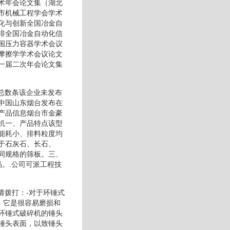
术年会论文集（湖北
市机械工程学会学术
化与创新全国冶金自
排全国冶金自动化信
国压力容器学术会议
摩擦学学术会议论文
一届二次年会论文集
条总数条该企业未发布
中国山东烟台发布在
产品信息烟台市金豪
机一、产品特点该型
能耗小、排料粒度均
于石灰石、长石、
同规格的筛板。三、
。.公司可派工程技
请拨打：-对于环锤式
，它是很容易磨损和
环锤式破碎机的锤头
锤头表面，以致锤头