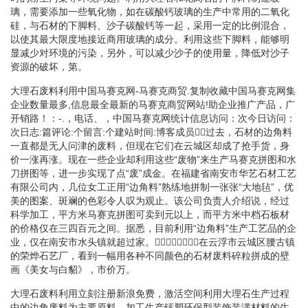
璃，需要添加一些氧化物，如在碳酸钙玻璃的生产中常用的二氧化
硅，与石材的下脚料、沙子碳酸钙等一起，采用一定的比例混合，
以使其最大限度地接近商用玻璃的成分。利用这些下脚料，能够明
显减少对环境的污染，另外，可以减少沙子的使用量，降低对沙子
资源的破坏，第。
大理石废料利用中国马赛克网-马赛克商贸.复制收藏中国马赛克网集
企业数量最多,信息最全最新的马赛克商贸网站!助企业推广产品，广
开销路！：-.，电话、，中国马赛克网统计信息访问：次今日访问：
次日志:篇评论:个留言:个建站时间:博客成员过去，石材的边角料
一直都是无人问津的废料，但现在它们在云城区却成了抢手货，身
价一涨再涨。现在一些企业却利用这些“废物”来生产马赛克拼图和水
刀拼图等，进一步实现了点“废”成金。在福建省南安市华艺石材工艺
有限公司内，几位女工正用“边角料”熟练地拼制一张张“大地毡”，优
美的图案、斑斓的色彩令人叹为观止。该公司负责人介绍说，经过
科学加工，平方米马赛克拼图可卖到元以上，而平方米中档石板材
的价格仅在三四百元之间。据悉，目前利用“边角料”生产工艺品的企
业，仅在南安市水头镇就超过家。在云浮市云城区腰古镇
的荣烨石艺厂，看到一幅用各种不同颜色的石材废料碎粒拼成的壁
画《美女与白貂》，市价万。
大理石废料利用立刻注册新浪免费，激活空间利用大理石生产过程
中的边角废料为主要原料、加工生产钙塑环保型装饰装潢材料的生