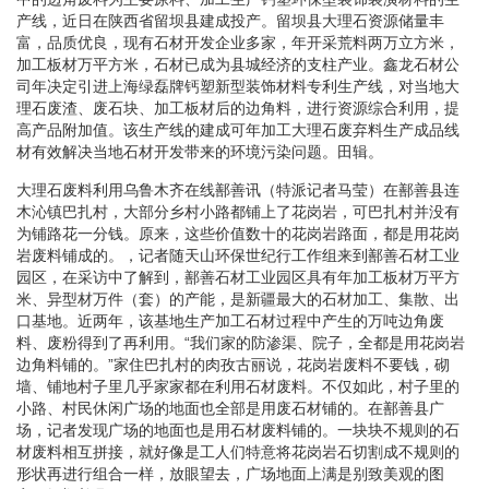
产线，近日在陕西省留坝县建成投产。留坝县大理石资源储量丰
富，品质优良，现有石材开发企业多家，年开采荒料两万立方米，
加工板材万平方米，石材已成为县城经济的支柱产业。鑫龙石材公
司年决定引进上海绿磊牌钙塑新型装饰材料专利生产线，对当地大
理石废渣、废石块、加工板材后的边角料，进行资源综合利用，提
高产品附加值。该生产线的建成可年加工大理石废弃料生产成品线
材有效解决当地石材开发带来的环境污染问题。田辑。
大理石废料利用乌鲁木齐在线鄯善讯（特派记者马莹）在鄯善县连
木沁镇巴扎村，大部分乡村小路都铺上了花岗岩，可巴扎村并没有
为铺路花一分钱。原来，这些价值数十的花岗岩路面，都是用花岗
岩废料铺成的。，记者随天山环保世纪行工作组来到鄯善石材工业
园区，在采访中了解到，鄯善石材工业园区具有年加工板材万平方
米、异型材万件（套）的产能，是新疆最大的石材加工、集散、出
口基地。近两年，该基地生产加工石材过程中产生的万吨边角废
料、废粉得到了再利用。“我们家的防渗渠、院子，全都是用花岗岩
边角料铺的。”家住巴扎村的肉孜古丽说，花岗岩废料不要钱，砌
墙、铺地村子里几乎家家都在利用石材废料。不仅如此，村子里的
小路、村民休闲广场的地面也全部是用废石材铺的。在鄯善县广
场，记者发现广场的地面也是用石材废料铺的。一块块不规则的石
材废料相互拼接，就好像是工人们特意将花岗岩石切割成不规则的
形状再进行组合一样，放眼望去，广场地面上满是别致美观的图