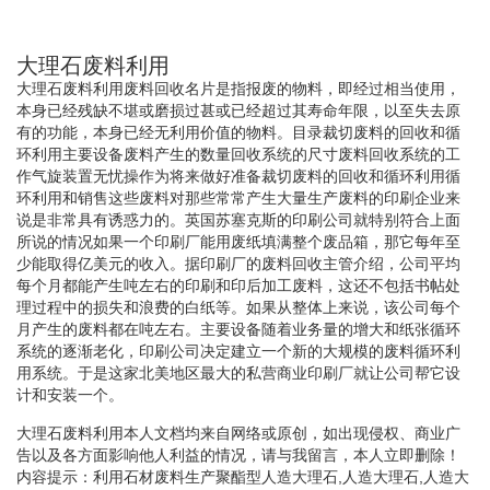
大理石废料利用
大理石废料利用废料回收名片是指报废的物料，即经过相当使用，
本身已经残缺不堪或磨损过甚或已经超过其寿命年限，以至失去原
有的功能，本身已经无利用价值的物料。目录裁切废料的回收和循
环利用主要设备废料产生的数量回收系统的尺寸废料回收系统的工
作气旋装置无忧操作为将来做好准备裁切废料的回收和循环利用循
环利用和销售这些废料对那些常常产生大量生产废料的印刷企业来
说是非常具有诱惑力的。英国苏塞克斯的印刷公司就特别符合上面
所说的情况如果一个印刷厂能用废纸填满整个废品箱，那它每年至
少能取得亿美元的收入。据印刷厂的废料回收主管介绍，公司平均
每个月都能产生吨左右的印刷和印后加工废料，这还不包括书帖处
理过程中的损失和浪费的白纸等。如果从整体上来说，该公司每个
月产生的废料都在吨左右。主要设备随着业务量的增大和纸张循环
系统的逐渐老化，印刷公司决定建立一个新的大规模的废料循环利
用系统。于是这家北美地区最大的私营商业印刷厂就让公司帮它设
计和安装一个。
大理石废料利用本人文档均来自网络或原创，如出现侵权、商业广
告以及各方面影响他人利益的情况，请与我留言，本人立即删除！
内容提示：利用石材废料生产聚酯型人造大理石,人造大理石,人造大