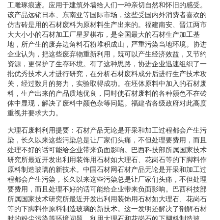
工雕琢痕迹。应用于建筑外墙给人们一种亲切自然和怀旧的感受。
该产品远销日本、东南亚等国际市场，这些受国内外消费者喜欢的
仿古砖是用的石材废料为原材料生产出来的。福建南安、晋江两市
大大小小的石材加工厂星罗棋布，是全国最大的石材生产加工基
地，所产生的废弃边角料石粉堆积成山，严重污染当地环境。协进
企业认为，把这些废弃物重新利用，既可以产生经济效益，又节约
资源，更保护了生存环境。有了这种思路，协进企业迅速组织了一
批优秀技术人才进行研究，在分析石材废料成分后进行生产技术攻
关，经过数月的努力，实验取得成功。在坯体原料中加入的石材废
料，生产出来的产品质地优良，同时使石材废料的各种颜色不在砖
体中显现，解决了废料中颜色杂等问题。福建省各级政府对此高度
重视并要求大力。
大理石废料利用提要：石材产品无论是开采和加工过程都会产生污
染，长久以来这些污染总是让厂家们头痛，不但处理要费用，而且
处理不好的话可能给企业带来负面影响。巴西科技部所属国家技术
研究所最近开发出利用装饰用石材如大理石、花岗石等的下脚料作
原料制造玻璃的新技术。中国石材网石材产品无论是开采和加工过
程都会产生污染，长久以来这些污染总是让厂家们头痛，不但处理
要费用，而且处理不好的话可能给企业带来负面影响。巴西科技部
所属国家技术研究所最近开发出利用装饰用石材如大理石、花岗石
等的下脚料作原料制造玻璃的新技术。这一发明还解决了剖解石材
时的粉尘污染等环境问题。利用大理石和花岗石的下脚料制造玻