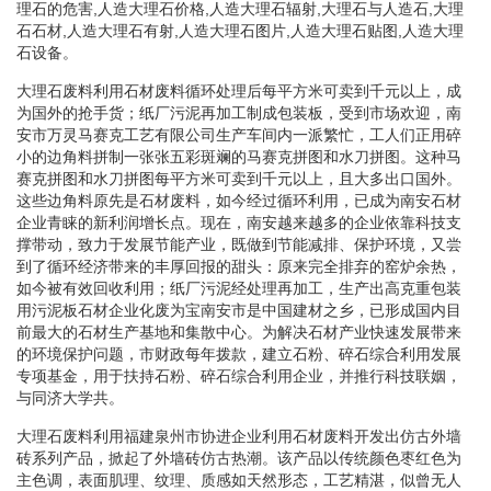
理石的危害,人造大理石价格,人造大理石辐射,大理石与人造石,大理
石石材,人造大理石有射,人造大理石图片,人造大理石贴图,人造大理
石设备。
大理石废料利用石材废料循环处理后每平方米可卖到千元以上，成
为国外的抢手货；纸厂污泥再加工制成包装板，受到市场欢迎，南
安市万灵马赛克工艺有限公司生产车间内一派繁忙，工人们正用碎
小的边角料拼制一张张五彩斑斓的马赛克拼图和水刀拼图。这种马
赛克拼图和水刀拼图每平方米可卖到千元以上，且大多出口国外。
这些边角料原先是石材废料，如今经过循环利用，已成为南安石材
企业青睐的新利润增长点。现在，南安越来越多的企业依靠科技支
撑带动，致力于发展节能产业，既做到节能减排、保护环境，又尝
到了循环经济带来的丰厚回报的甜头：原来完全排弃的窑炉余热，
如今被有效回收利用；纸厂污泥经处理再加工，生产出高克重包装
用污泥板石材企业化废为宝南安市是中国建材之乡，已形成国内目
前最大的石材生产基地和集散中心。为解决石材产业快速发展带来
的环境保护问题，市财政每年拨款，建立石粉、碎石综合利用发展
专项基金，用于扶持石粉、碎石综合利用企业，并推行科技联姻，
与同济大学共。
大理石废料利用福建泉州市协进企业利用石材废料开发出仿古外墙
砖系列产品，掀起了外墙砖仿古热潮。该产品以传统颜色枣红色为
主色调，表面肌理、纹理、质感如天然形态，工艺精湛，似曾无人